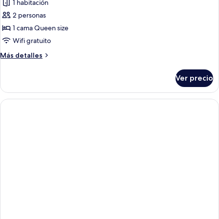
1 habitación
2 personas
1 cama Queen size
Wifi gratuito
Más
Más detalles
detalles
sobre
Ver precio
Suite
tradicional,
en
edificio
contiguo
(Piso
Térreo)