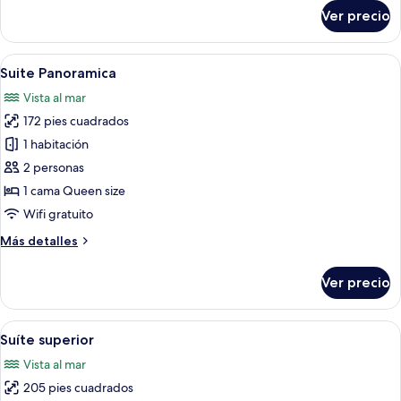
(Wide)
sobre
Ver precio
Suite,
en
edificio
Abrir
Un dormitorio con una cama grande, vis
5
contiguo
Suite Panoramica
todas
(Wide)
Vista al mar
las
172 pies cuadrados
fotos
de
1 habitación
Suite
2 personas
Panoramica
1 cama Queen size
Wifi gratuito
Más
Más detalles
detalles
sobre
Ver precio
Suite
Panoramica
Abrir
Un dormitorio con un ventanal grande c
5
Suíte superior
todas
Vista al mar
las
205 pies cuadrados
fotos