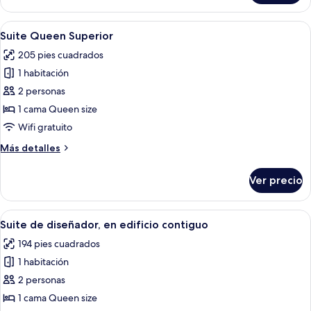
en
edificio
Abrir
Un dormitorio con una cama grande, un 
5
contiguo
Suite Queen Superior
todas
(Fit)
205 pies cuadrados
las
1 habitación
fotos
de
2 personas
Suite
1 cama Queen size
Queen
Wifi gratuito
Superior
Más
Más detalles
detalles
sobre
Ver precio
Suite
Queen
Superior
Abrir
Un dormitorio con cama, vista al mar, u
5
Suite de diseñador, en edificio contiguo
todas
194 pies cuadrados
las
1 habitación
fotos
de
2 personas
Suite
1 cama Queen size