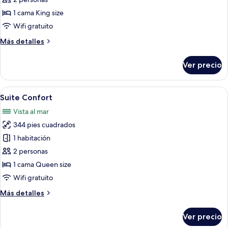
Premium
1 cama King size
Wifi gratuito
Más
Más detalles
detalles
sobre
Ver precio
Suite
Premium
Abrir
Un dormitorio con una cama grande, una
5
Suite Confort
todas
Vista al mar
las
344 pies cuadrados
fotos
de
1 habitación
Suite
2 personas
Confort
1 cama Queen size
Wifi gratuito
Más
Más detalles
detalles
sobre
Ver precio
Suite