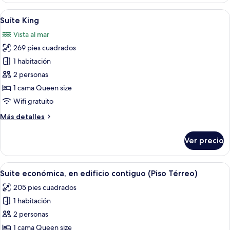
vista
Abrir
Un dormitorio con cama, escritorio, sil
5
mar
Suíte King
todas
Vista al mar
las
269 pies cuadrados
fotos
de
1 habitación
Suíte
2 personas
King
1 cama Queen size
Wifi gratuito
Más
Más detalles
detalles
sobre
Ver precio
Suíte
King
Abrir
Un dormitorio de hotel con una cama 
5
Suite económica, en edificio contiguo (Piso Térreo)
todas
205 pies cuadrados
las
1 habitación
fotos
de
2 personas
Suite
1 cama Queen size