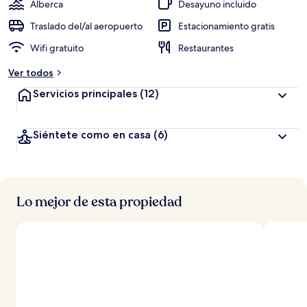
c
Alberca
Desayuno incluido
i
ó
Traslado del/al aeropuerto
Estacionamiento gratis
n
Wifi gratuito
Restaurantes
a
Ver todos
l
t
Servicios principales
(12)
a
d
Siéntete como en casa
(6)
e
l
o
s
Lo mejor de esta propiedad
v
i
a
j
e
r
o
s