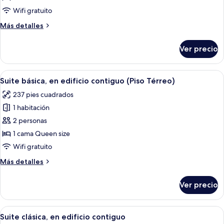
económica,
Wifi gratuito
en
Más
Más detalles
edificio
detalles
contiguo
sobre
Ver precio
Suite
(Piso
económica,
Térreo)
en
Abrir
Un dormitorio moderno con una cama 
5
edificio
Suite básica, en edificio contiguo (Piso Térreo)
todas
contiguo
237 pies cuadrados
(Piso
las
Térreo)
1 habitación
fotos
de
2 personas
Suite
1 cama Queen size
básica,
Wifi gratuito
en
Más
Más detalles
edificio
detalles
contiguo
sobre
Ver precio
Suite
(Piso
básica,
Térreo)
en
Abrir
Un dormitorio con cama, televisor, es
5
edificio
Suite clásica, en edificio contiguo
todas
contiguo