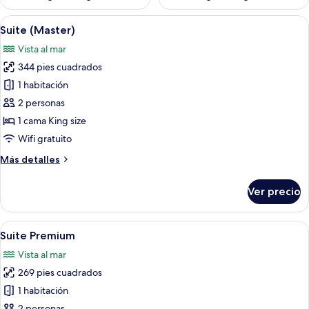
Abrir
Un dormitorio moderno con una cama g
5
Suite (Master)
todas
Vista al mar
las
344 pies cuadrados
fotos
de
1 habitación
Suite
2 personas
(Master)
1 cama King size
Wifi gratuito
Más
Más detalles
detalles
sobre
Ver precio
Suite
(Master)
Abrir
Un dormitorio amplio con una cama gra
5
Suite Premium
todas
Vista al mar
las
269 pies cuadrados
fotos
de
1 habitación
Suite
2 personas