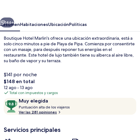
Marlin's
erior
Siguiente
146+
Resumen
Habitaciones
Ubicación
Políticas
Boutique Hotel Marlin's ofrece una ubicación extraordinaria, está a
solo cinco minutos a pie de Playa de Pipa. Comienza por consentirte
con un masaje, para después reponer tus energías en el
restaurante. Este hotel de lujo también tiene su alberca al aire libre,
su baño de vapor y su terraza.
$141 por noche
El
$148 en total
precio
12 ago - 13 ago
Alberca al aire libre, sombrillas en la 
total
Total con impuestos y cargos
es
Opiniones
9.8
Muy elegida
de
P
de
Puntuación alta de los viajeros
$148
u
Ver las 281 opiniones
10,
n
Muy
t
elegida
Servicios principales
u
a