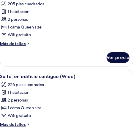
205 pies cuadrados
(Piso
las
Térreo)
1 habitación
fotos
de
2 personas
Suite
1 cama Queen size
clásica,
Wifi gratuito
en
Más
Más detalles
edificio
detalles
contiguo
sobre
Ver precio
Suite
clásica,
en
Abrir
Un dormitorio con cama, cortinas, telev
5
edificio
Suite, en edificio contiguo (Wide)
todas
contiguo
226 pies cuadrados
las
1 habitación
fotos
de
2 personas
Suite,
1 cama Queen size
en
Wifi gratuito
edificio
Más
Más detalles
contiguo
detalles