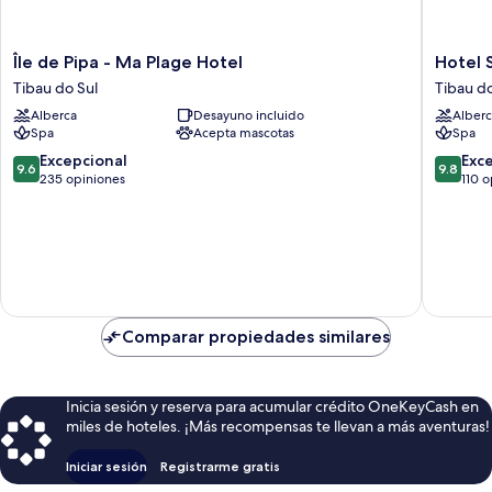
Île
Hotel
Île de Pipa - Ma Plage Hotel
Hotel 
de
Sombra
Tibau do Sul
Tibau do
Pipa
e
Alberca
Desayuno incluido
Alberc
-
Água
Spa
Acepta mascotas
Spa
Ma
Fresca
Plage
Tibau
9.6
9.8
Excepcional
Exc
9.6
9.8
Hotel
do
de
de
235 opiniones
110 
Tibau
Sul
10,
10,
do
Excepcional,
Excepcio
Sul
235
110
opiniones
opinion
Comparar propiedades similares
Inicia sesión y reserva para acumular crédito OneKeyCash en
miles de hoteles. ¡Más recompensas te llevan a más aventuras!
Iniciar sesión
Registrarme gratis