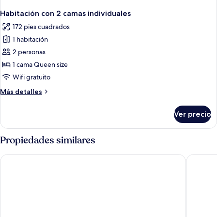
Habitación con 2 camas individuales
172 pies cuadrados
1 habitación
2 personas
1 cama Queen size
Wifi gratuito
Más
Más detalles
detalles
sobre
Ver precio
Habitación
con
2
Propiedades similares
camas
individuales
Île de Pipa - Ma Plage Hotel
Hotel So