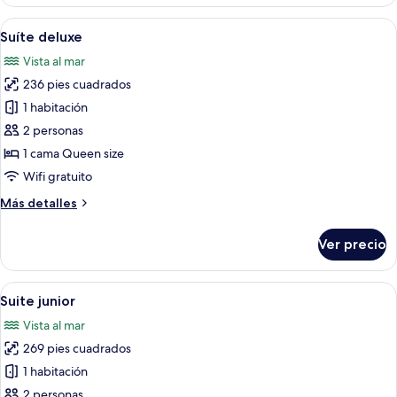
Confort
Abrir
Un dormitorio con una cama grande, lá
5
Suíte deluxe
todas
Vista al mar
las
236 pies cuadrados
fotos
de
1 habitación
Suíte
2 personas
deluxe
1 cama Queen size
Wifi gratuito
Más
Más detalles
detalles
sobre
Ver precio
Suíte
deluxe
Abrir
Un baño moderno con una bañera gran
5
Suite junior
todas
Vista al mar
las
269 pies cuadrados
fotos
de
1 habitación
Suite
2 personas