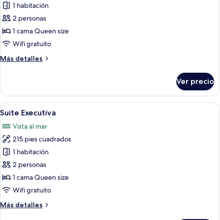
de
1 habitación
Suíte
2 personas
superior
1 cama Queen size
Wifi gratuito
Más
Más detalles
detalles
sobre
Ver precio
Suíte
superior
Abrir
Un dormitorio con cama, una mesita de
5
Suite Executiva
todas
Vista al mar
las
215 pies cuadrados
fotos
de
1 habitación
Suite
2 personas
Executiva
1 cama Queen size
Wifi gratuito
Más
Más detalles
detalles