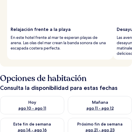
Relajación frente a la playa
Desayu
En este hotel frente al mar te esperan playas de
Las aven
arena. Las olas del mar crean la banda sonora de una
desayuno
escapada costera perfecta.
matinale
delicios
Opciones de habitación
Consulta la disponibilidad para estas fechas
Consulta la disponibilidad para hoy ago 10 - ago 11
Consulta la disponibilidad par
Hoy
Mañana
ago 10 - ago 11
ago 11 - ago 12
Consulta la disponibilidad para este fin de semana ago 14 - ag
Consulta la disponibilidad pa
Este fin de semana
Próximo fin de semana
ago 14 - ago 16
ago 21 - ago 23