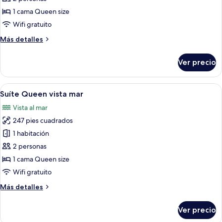
junior
1 cama Queen size
Wifi gratuito
Más
Más detalles
detalles
sobre
Ver precio
Suite
junior
Abrir
Habitación de hotel con una cama grand
5
Suíte Queen vista mar
todas
Vista al mar
las
247 pies cuadrados
fotos
de
1 habitación
Suíte
2 personas
Queen
1 cama Queen size
vista
Wifi gratuito
mar
Más
Más detalles
detalles
sobre
Ver precio
Suíte
Queen