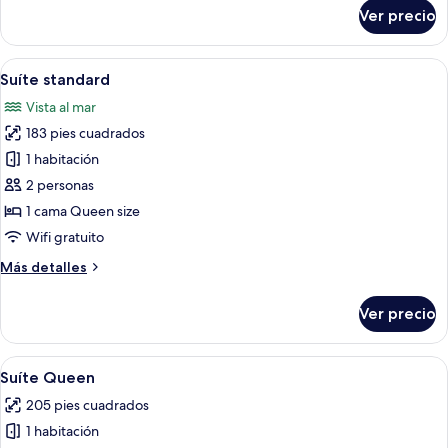
sobre
Ver precio
Suite
Executiva
Abrir
Un dormitorio con cama, televisión, me
5
Suíte standard
todas
Vista al mar
las
183 pies cuadrados
fotos
de
1 habitación
Suíte
2 personas
standard
1 cama Queen size
Wifi gratuito
Más
Más detalles
detalles
sobre
Ver precio
Suíte
standard
Abrir
Un dormitorio con cama, televisor, una
5
Suíte Queen
todas
205 pies cuadrados
las
1 habitación
fotos