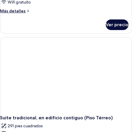
de
Wifi gratuito
diseñador,
Más
Más detalles
en
detalles
edificio
sobre
Ver precio
Suite
contiguo
de
diseñador,
en
edificio
contiguo
Suite tradicional, en edificio contiguo (Piso Térreo)
291 pies cuadrados