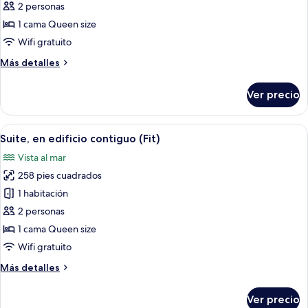
de
2 personas
Suíte
1 cama Queen size
Queen
Wifi gratuito
Más
Más detalles
detalles
sobre
Ver precio
Suíte
Queen
Abrir
Habitación de hotel con cama, escritor
3
Suite, en edificio contiguo (Fit)
todas
Vista al mar
las
258 pies cuadrados
fotos
de
1 habitación
Suite,
2 personas
en
1 cama Queen size
edificio
Wifi gratuito
contiguo
Más
Más detalles
(Fit)
detalles
sobre
Ver precio
Suite,