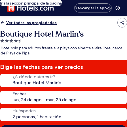
Ir a la sección principal de la página
Descargar la app
Ver todas las propiedades
Boutique Hotel Marlin's
Propiedad
de
Hotel solo para adultos frente a la playa con alberca al aire libre, cerca
4.5
de Playa de Pipa
estrellas
Elige las fechas para ver precios
¿A dónde quieres ir?
Fechas
Huéspedes