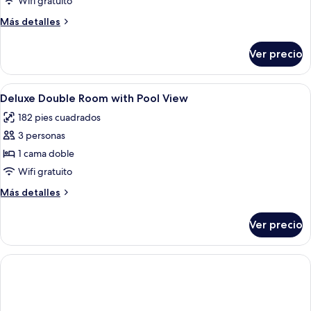
Wifi gratuito
Más
Más detalles
detalles
sobre
Ver precio
Habitación
Abrir
Edredón, minibar y caja de seguridad 
8
Deluxe Double Room with Pool View
todas
182 pies cuadrados
las
3 personas
fotos
de
1 cama doble
Deluxe
Wifi gratuito
Double
Más
Más detalles
Room
detalles
with
sobre
Ver precio
Deluxe
Pool
Double
View
Room
with
Pool
View