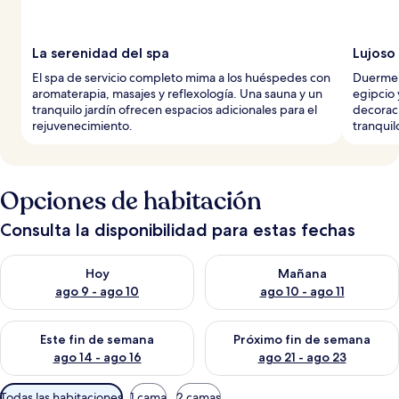
La serenidad del spa
Lujoso
El spa de servicio completo mima a los huéspedes con
Duerme 
aromaterapia, masajes y reflexología. Una sauna y un
egipcio 
tranquilo jardín ofrecen espacios adicionales para el
decorac
rejuvenecimiento.
tranquil
Opciones de habitación
Consulta la disponibilidad para estas fechas
Consulta la disponibilidad para hoy ago 9 - ago 10
Consulta la disponibilidad par
Hoy
Mañana
ago 9 - ago 10
ago 10 - ago 11
Consulta la disponibilidad para este fin de semana ago 14 - ag
Consulta la disponibilidad pa
Este fin de semana
Próximo fin de semana
ago 14 - ago 16
ago 21 - ago 23
Filtros
Todas las habitaciones
1 cama
2 camas