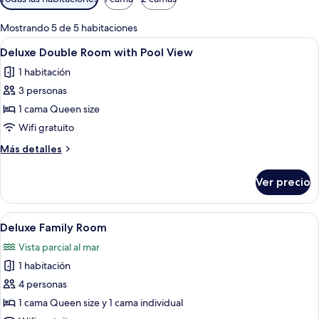
disponibles
para
Mostrando 5 de 5 habitaciones
las
Abrir
Habitación de hotel con una cama, una
11
Deluxe Double Room with Pool View
habitaciones
todas
1 habitación
las
3 personas
fotos
de
1 cama Queen size
Deluxe
Wifi gratuito
Double
Más
Más detalles
Room
detalles
with
sobre
Ver precio
Deluxe
Pool
Double
View
Room
Abrir
Habitación de hotel con cama, ventilado
13
with
Deluxe Family Room
todas
Pool
Vista parcial al mar
View
las
1 habitación
fotos
de
4 personas
Deluxe
1 cama Queen size y 1 cama individual
Family