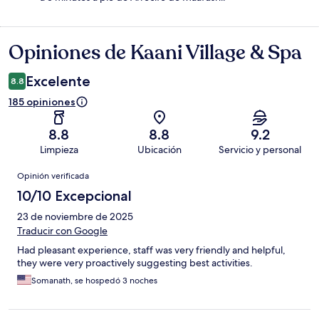
Opiniones de Kaani Village & Spa
Opiniones
Excelente
8.8
185 opiniones
8.8
8.8
9.2
Limpieza
Ubicación
Servicio y personal
Opiniones
Opinión verificada
10/10 Excepcional
23 de noviembre de 2025
Traducir con Google
Had pleasant experience, staff was very friendly and helpful,
they were very proactively suggesting best activities.
Somanath, se hospedó 3 noches