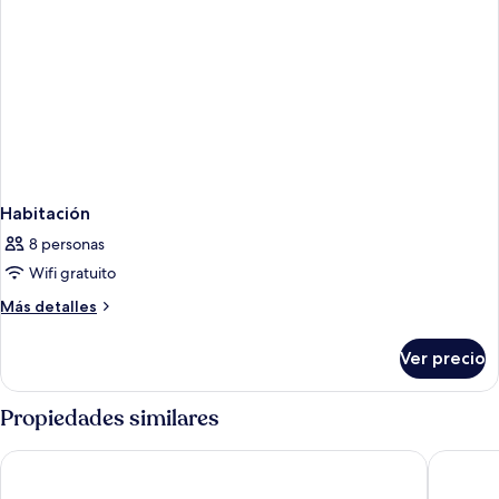
Habitación
8 personas
Wifi gratuito
Más
Más detalles
detalles
sobre
Ver precio
Habitación
Propiedades similares
Kaani Palm Beach
Kaani Gr