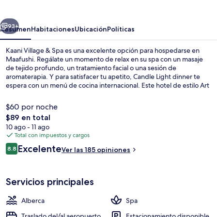
&
Spa
erior
Siguiente
93+
Resumen
Habitaciones
Ubicación
Políticas
Kaani Village & Spa es una excelente opción para hospedarse en
Maafushi. Regálate un momento de relax en su spa con un masaje
de tejido profundo, un tratamiento facial o una sesión de
aromaterapia. Y para satisfacer tu apetito, Candle Light dinner te
espera con un menú de cocina internacional. Este hotel de estilo Art
decó destaca por su alberca al aire libre, su bar o lounge y su sauna.
$60 por noche
El
$89 en total
precio
10 ago - 11 ago
Paseos en bote
total
Total con impuestos y cargos
es
Opiniones
Excelente
8.8
Ver las 185 opiniones
de
8.8 de 10,
$89
Servicios principales
Alberca
Spa
Traslado del/al aeropuerto
Estacionamiento disponible