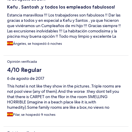
Kefu , Santosh ,y todos los empleados fabulosos!
Estancia maravillosa !!! Los trabajadores son fabulosos !! Dar las
gracias a todos y en especial a Kefu y Santos , ya que hicieron
que viviéramos un Cumpleaños de mi hijo !!! Gracias siempre !!
Las excursiones inolvidables !!! La habitación comodisima y la
piscina muy buena opción !! Todo muy limpio y excelente La
gente de allí son lo mejor !!! Gracias !!! Viaje maravilloso !!!
Ángeles, se hospedó 6 noches
Opinión verificada
4/10 Regular
6 de agosto de 2017
This hotel is not like they show in the pictures..Triple rooms are
not pool view (any of them).And the worse :they dont tell you
that there is CARPET on the fllor in the room SMELLING
HORRIBLE (imagine in a beach place like it is,with
humedity).Some family rooms are like a box,no views no
nothing.They shoul give real information and pictures in their
Pilar, se hospedó 9 noches
page.We travel five people in my family and we had problems
about these rooms.Finally the gave us a chance in th Kaany
Beach (much better than the Village,but still the views to city are