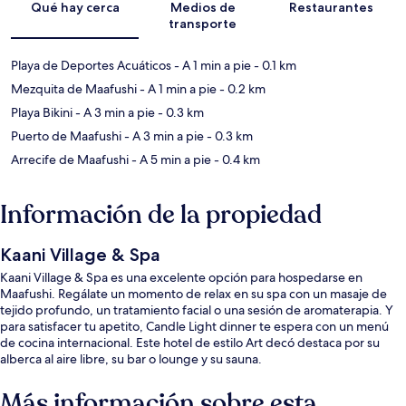
Qué hay cerca
Medios de
Restaurantes
transporte
Playa de Deportes Acuáticos
- A 1 min a pie
- 0.1 km
Mezquita de Maafushi
- A 1 min a pie
- 0.2 km
Playa Bikini
- A 3 min a pie
- 0.3 km
Puerto de Maafushi
- A 3 min a pie
- 0.3 km
Arrecife de Maafushi
- A 5 min a pie
- 0.4 km
Información de la propiedad
Kaani Village & Spa
Kaani Village & Spa es una excelente opción para hospedarse en
Maafushi. Regálate un momento de relax en su spa con un masaje de
tejido profundo, un tratamiento facial o una sesión de aromaterapia. Y
para satisfacer tu apetito, Candle Light dinner te espera con un menú
de cocina internacional. Este hotel de estilo Art decó destaca por su
alberca al aire libre, su bar o lounge y su sauna.
Más información sobre esta