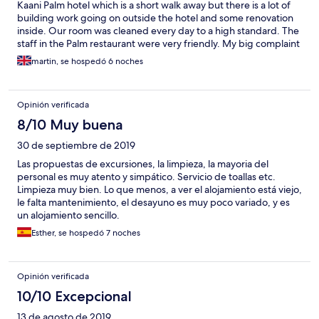
Kaani Palm hotel which is a short walk away but there is a lot of
building work going on outside the hotel and some renovation
inside. Our room was cleaned every day to a high standard. The
staff in the Palm restaurant were very friendly. My big complaint
was the organisation at reception for boat trips and transfers.
martin, se hospedó 6 noches
For some of the trips the boats were overcrowded and led to
long delays leaving 90mins + late. The worst was the boat
transfer back to the airport. We had booked and paid for our
Opinión verificada
return trip and confirmed departure time only to be told 5mins
before scheduled departure that the boat would not leave for
8/10 Muy buena
another 2 hours. What made it worse was the receptionist then
30 de septiembre de 2019
said that he had not told me the departure time which was the
worst thing. Soon after my request to speak to the manager
Las propuestas de excursiones, la limpieza, la mayoria del
about the matter another boat was found for us !!!. It was very
personal es muy atento y simpático. Servicio de toallas etc.
unprofessional the way it was dealt with.
Limpieza muy bien. Lo que menos, a ver el alojamiento está viejo,
le falta mantenimiento, el desayuno es muy poco variado, y es
un alojamiento sencillo.
Esther, se hospedó 7 noches
Opinión verificada
10/10 Excepcional
13 de agosto de 2019