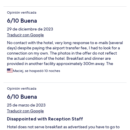
remember them all, but I would like to mention Azmeem, one of
the managers who helped us when we had a problem with the
Opinión verificada
room. In the restaurant, Anisur, Try, Farouk, MD Alom and
Omelette man Rana (apologies for any spelling mistakes) were
6/10 Buena
all absolute stars, I would like to mention more, but my memory
29 de diciembre de 2023
lets me down. Would definitely love to come back to this hotel
💯
Traducir con Google
No contact with the hotel, very long response to e-mails (several
days) despite paying the airport transfer fee, I had to look for a
connection on my own. The photos in the offer do not reflect
the actual condition of the hotel. Breakfast and dinner are
provided in another facility approximately 300m away. The
meals are the same every day. There is no clothes dryer in the
Maciej, se hospedó 10 noches
room, high humidity makes it impossible to dry wet swimsuits.
Opinión verificada
6/10 Buena
25 de marzo de 2023
Traducir con Google
Disappointed with Reception Staff
Hotel does not serve breakfast as advertised you have to go to