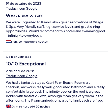
19 de octubre de 2023
Traducir con Google
Great place to stay!
We were upgraded to Kaani Palm - given renovations of Village
& Spa. Very friendly staff, high service levels and great dining
opportunities. Would recommend this hotel (and swimmingpool
- infinity) to everybody.
Sjors, se hospedó 5 noches
Opinión verificada
10/10 Excepcional
2 de abril de 2025
Traducir con Google
We had a fantastic stay at Kaani Palm Beach. Rooms are
spacious, a/c works really well, good sized bathroom and a really
comfortable large bed. The infinity pool on the roof is a great
bonus with fantastic views, although it can get very warm in the
afternoons. The Kaani sunbeds on part of bikini beach are free,
and have an umbrella. The main attribute for the hotel however,
Chris, se hospedó 20 noches
is the staff. We met so many lovely members of staff, that I can't