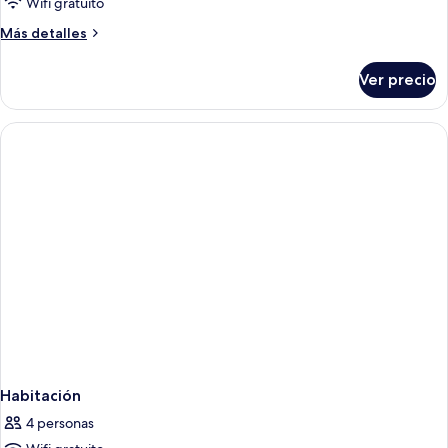
Wifi gratuito
Room
Más
Más detalles
detalles
sobre
Ver precio
Deluxe
Family
Room
Habitación
4 personas