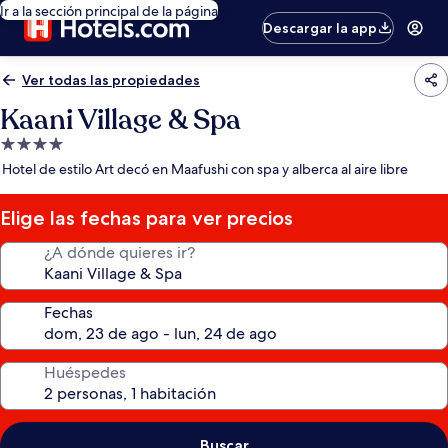
Ir a la sección principal de la página
Descargar la app
Ver todas las propiedades
Kaani Village & Spa
Propiedad
de
Hotel de estilo Art decó en Maafushi con spa y alberca al aire libre
4.0
estrellas
Elige las fechas para ver precios
¿A dónde quieres ir?
Fechas
Huéspedes
Buscar