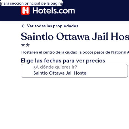
Ir a la sección principal de la página
Ver todas las propiedades
Saintlo Ottawa Jail Hos
Propiedad
de
Hostal en el centro de la ciudad, a pocos pasos de National 
2.0
Elige las fechas para ver precios
estrellas
¿A dónde quieres ir?
Galería
de
fotos
de
Saintlo
Ottawa