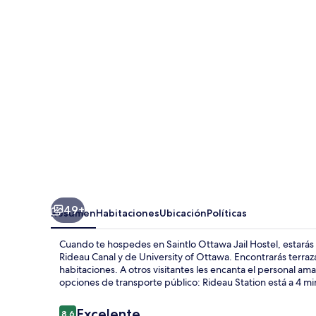
Jail
Hostel
49+
Resumen
Habitaciones
Ubicación
Políticas
Cuando te hospedes en Saintlo Ottawa Jail Hostel, estarás 
Rideau Canal y de University of Ottawa. Encontrarás terra
habitaciones. A otros visitantes les encanta el personal am
opciones de transporte público: Rideau Station está a 4 mi
Opiniones
Excelente
8.6