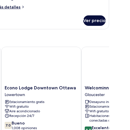
ás
s detalles
talles
bre
Ver precio
rmitorio
mpartido
luxe
Econo Lodge Downtown Ottawa
Welcominns Hotel Ott
Econo
Welcominns
Econo Lodge Downtown Ottawa
Welcominns Hotel O
Lodge
Hotel
Lowertown
Gloucester
Downtown
Ottawa
Estacionamiento gratis
Desayuno incluido
Ottawa
Gloucester
Wifi gratuito
Estacionamiento gratis
Lowertown
Aire acondicionado
Wifi gratuito
Recepción 24/7
Habitaciones
conectadas disponibles
7.0
Bueno
7.0
8.8
Excelente
de
1,008 opiniones
8.8