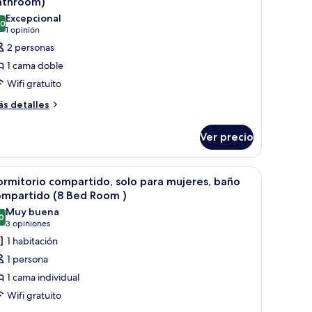
athroom)
s
ed
Excepcional
.0
otos
10.0 de 10
oom)
(1
1 opinión
e
opinión)
2 personas
abitación
1 cama doble
oble,
Wifi gratuito
ás
s detalles
ama
talles
atrimonial
bre
Ver precio
with
bitación
ble,
athroom)
anca y pared de ladrillo.
brir
Un dormitorio con literas metálicas blancas, un
3
ama
rmitorio compartido, solo para mujeres, baño
odas
trimonial
ompartido (8 Bed Room )
ith
s
Muy buena
throom)
0
otos
8.0 de 10
(3
3 opiniones
e
opiniones)
1 habitación
ormitorio
1 persona
ompartido,
1 cama individual
olo
Wifi gratuito
ara