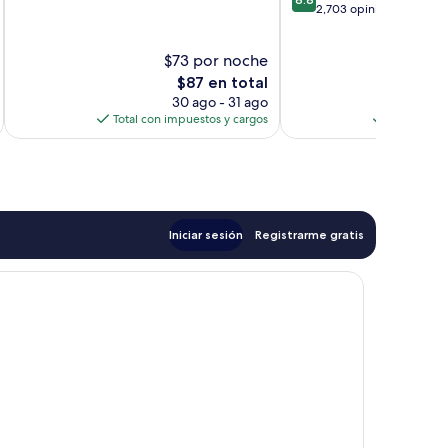
de
2,703 opiniones
10,
10,
Bueno,
Excelente,
1,008
$73 por noche
$
2,703
opiniones
El
opiniones
$87 en total
precio
30 ago - 31 ago
actual
Total con impuestos y cargos
Total con 
es
de
$87
Iniciar sesión
Registrarme gratis