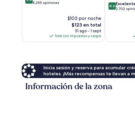
de
8,255 opiniones
8.6
Excelent
IHG
8.6
10,
de
2,702 opin
Lowertown
Excepcional,
10,
$103 por noche
8,255
Excelente,
opiniones
El
$123 en total
2,702
precio
opiniones
31 ago - 1 sept
actual
Total con impuestos y cargos
es
de
$123
Inicia sesión y reserva para acumular c
hoteles. ¡Más recompensas te llevan a m
Información de la zona