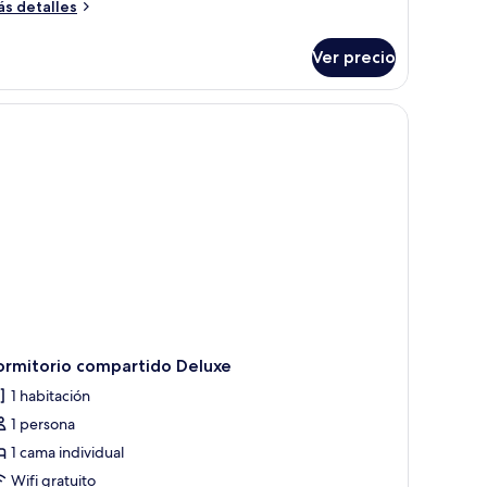
ás
ujeres,
s detalles
talles
año
bre
ompartido
Ver precio
rmitorio
mpartido,
lo
ed
era, paredes de ladrillo blanco y una ventana con cortinas.
ra
oom
jeres,
año
mpartido
ed
oom
ormitorio compartido Deluxe
1 habitación
1 persona
1 cama individual
Wifi gratuito