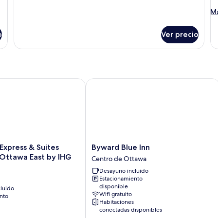
baño
compartido
M
Má
(10
de
Bed)
so
o
Ver precio
Do
co
De
Express & Suites Downtown Ottawa East by IHG
Byward Blue Inn
Byward
 Express & Suites
Byward Blue Inn
Blue
ttawa East by IHG
Centro de Ottawa
Inn
Desayuno incluido
Centro
Estacionamiento
de
disponible
luido
Ottawa
Wifi gratuito
nto
Habitaciones
conectadas disponibles