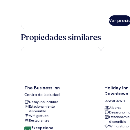
compartido
(10
Bed)
Ver preci
Propiedades similares
The Business Inn
Holiday Inn 
The
Holiday
The Business Inn
Holiday Inn
Business
Inn
Downtown O
Centro de la ciudad
Inn
Express
Lowertown
Desayuno incluido
Centro
&
Estacionamiento
de
Suites
Alberca
disponible
Desayuno inc
la
Downtown
Wifi gratuito
Estacionamie
ciudad
Ottawa
Restaurantes
disponible
East
Wifi gratuito
9.4
Excepcional
by
9.4