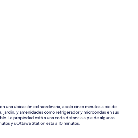
Diseño del ed
en una ubicación extraordinaria, a solo cinco minutos a pie de
za, jardín, y amenidades como refrigerador y microondas en sus
able. La propiedad está a una corta distancia a pie de algunas
Desayuno bu
nutos y uOttawa Station está a 10 minutos.