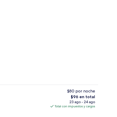
ificio
Patio
$80 por noche
El
$96 en total
precio
23 ago - 24 ago
ffet
Área de sala de estar
total
Total con impuestos y cargos
es
de