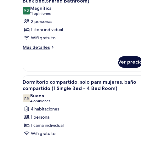
Bunk Bed,Shared Bathroom)
Cell
las
(3x9)
Magnífica
9.2
fotos
9.2 de 10
Shared
(11
11 opiniones
Bath)
de
opiniones)
2 personas
Habitación
1 litera individual
con
Wifi gratuito
2
Más
Más detalles
camas
detalles
individuales
sobre
Ver preci
(Twin
Habitación
con
Cell,1
2
Bunk
Abrir
Una habitación con dos literas
4
camas
Dormitorio compartido, solo para mujeres, baño
Bed,Shared
todas
individuales
compartido (1 Single Bed - 4 Bed Room)
Bathroom)
(Twin
las
Buena
Cell,1
7.6
fotos
7.6 de 10
(4
4 opiniones
Bunk
de
opiniones)
4 habitaciones
Bed,Shared
Dormitorio
Bathroom)
1 persona
compartido,
1 cama individual
solo
Wifi gratuito
para