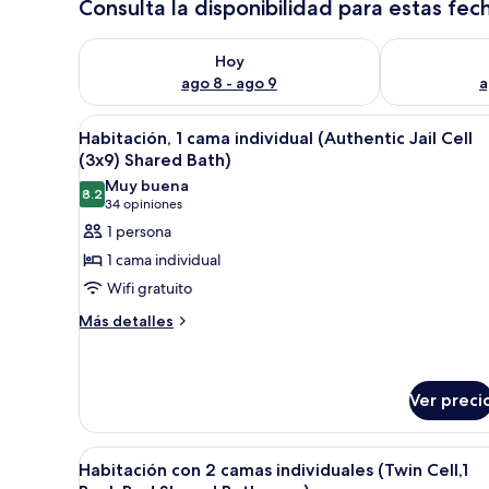
Consulta la disponibilidad para estas fec
Consulta la disponibilidad para hoy ago 8 - ago 9
Consulta la d
Hoy
ago 8 - ago 9
a
Abrir
Un estrecho pasaje interior q
7
Habitación, 1 cama individual (Authentic Jail Cell
todas
(3x9) Shared Bath)
las
Muy buena
8.2
fotos
8.2 de 10
(34
34 opiniones
de
opiniones)
1 persona
Habitación,
1 cama individual
1
Wifi gratuito
cama
Más
Más detalles
individual
detalles
(Authentic
sobre
Jail
Habitación,
1
Cell
Ver preci
cama
(3x9)
individual
Shared
Abrir
Una habitación estrecha con pa
(Authentic
6
Habitación con 2 camas individuales (Twin Cell,1
Bath)
Jail
todas