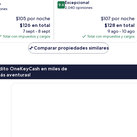
9.4
Excepcional
e
9.4
de
2,040 opiniones
iones
10,
$105 por noche
$107 por noche
Excepcional,
2,040
El
El
$126 en total
$128 en total
opiniones
precio
precio
7 sept - 8 sept
9 ago - 10 ago
actual
actual
Total con impuestos y cargos
Total con impuestos y cargos
es
es
de
de
Comparar propiedades similares
$126
$128
rédito OneKeyCash en miles de
ás aventuras!