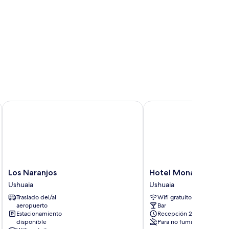
Los Naranjos
Hotel Monaco
Los
Hotel
Los Naranjos
Hotel Monaco
Naranjos
Monaco
Ushuaia
Ushuaia
Ushuaia
Ushuaia
Traslado del/al
Wifi gratuito
aeropuerto
Bar
Estacionamiento
Recepción 24/7
disponible
Para no fumadores