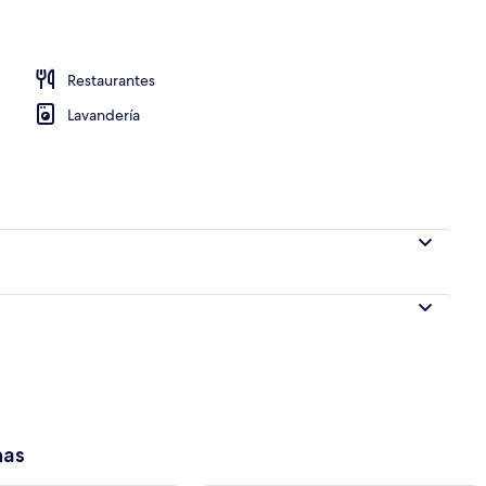
 en el lobby
Restaurantes
Lavandería
has