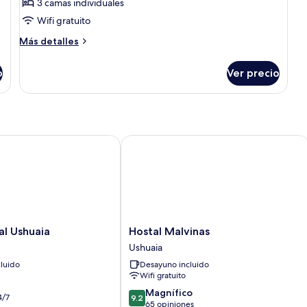
de
3 camas individuales
Triple
Wifi gratuito
Room
Más
Más detalles
Standard
detalles
sobre
o
Ver precio
Triple
Room
Standard
 Ushuaia
Hostal Malvinas
Hostal
al Ushuaia
Hostal Malvinas
Malvinas
Ushuaia
Ushuaia
luido
Desayuno incluido
Wifi gratuito
9.2
Magnífico
4/7
9.2
de
65 opiniones