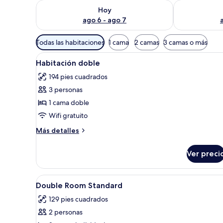
Consulta la disponibilidad para hoy ago 6 - ago 7
Consulta la d
Hoy
ago 6 - ago 7
Filtros
Todas las habitaciones
1 cama
2 camas
3 camas o más
disponibles
Abrir
Una cama con cabecera acolcha
para
10
Habitación doble
todas
las
194 pies cuadrados
las
habitaciones
3 personas
fotos
de
1 cama doble
Habitación
Wifi gratuito
doble
Más
Más detalles
detalles
sobre
Ver preci
Habitación
doble
Abrir
Minibar, caja de seguridad en la
4
Double Room Standard
todas
129 pies cuadrados
las
2 personas
fotos