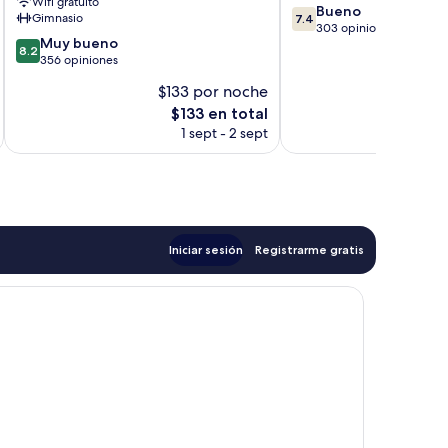
Wifi gratuito
7.4
Bueno
Gimnasio
7.4
de
303 opiniones
8.2
Muy bueno
10,
8.2
de
356 opiniones
Bueno,
10,
303
$133 por noche
$
Muy
opiniones
El
$133 en total
bueno,
precio
356
1 sept - 2 sept
actual
opiniones
es
de
$133
Iniciar sesión
Registrarme gratis