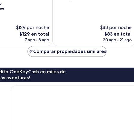
o
10,
nes
Magnífico,
65
opiniones
$129 por noche
$83 por noche
El
El
$129 en total
$83 en total
precio
precio
7 ago - 8 ago
20 ago - 21 ago
actual
actual
es
es
Comparar propiedades similares
de
de
$129
$83
rédito OneKeyCash en miles de
ás aventuras!