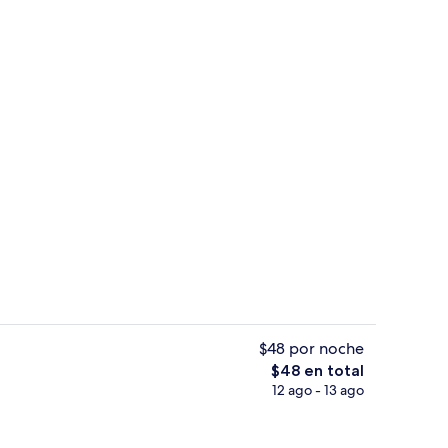
propiedad
Lobby
$48 por noche
El
$48 en total
precio
12 ago - 13 ago
 de seguridad en la habitación y wifi gratis
Lavabo en el baño
total
es
de