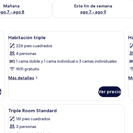
isponibilidad para mañana ago 7 - ago 8
Consulta la disponibilidad para este 
Mañana
Este fin de semana
ago 7 - ago 8
ago 7 - ago 9
da, una mesita de noche con lámpara y un teléfono a la izquierda.
Abrir
Habitación de hotel con dos camas indi
A
8
Habitación triple
Ha
todas
t
226 pies cuadrados
las
la
4 personas
fotos
f
de
d
1 cama doble y 1 cama individual o 3 camas individuales
Habitación
H
Wifi gratuito
triple
c
Más
M
Más detalles
Má
2
detalles
de
sobre
c
so
o
Ver precio
Habitación
Ha
i
triple
co
2
 habitación y wifi gratis
Abrir
Minibar, caja de seguridad en la habita
4
ca
Triple Room Standard
todas
in
161 pies cuadrados
las
3 personas
fotos