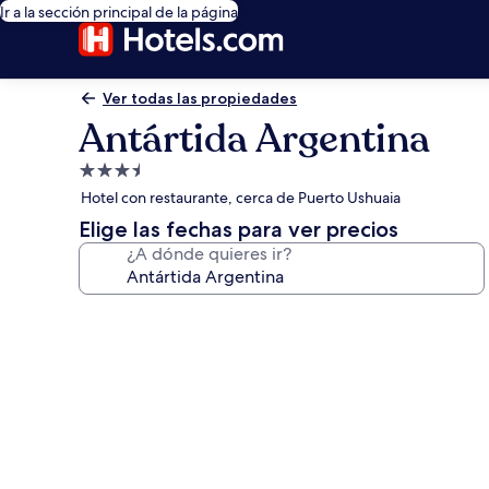
Ir a la sección principal de la página
Ver todas las propiedades
Antártida Argentina
Propiedad
de
Hotel con restaurante, cerca de Puerto Ushuaia
3.5
Elige las fechas para ver precios
estrellas
¿A dónde quieres ir?
Galería
de
fotos
de
Antártida
Argentina