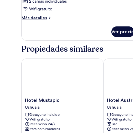
de
2 camas individuales
Double
Wifi gratuito
Room
Más
Más detalles
Standard
detalles
sobre
Ver preci
Double
Room
Standard
Propiedades similares
Hotel Mustapic
Hotel Austral
Hotel
Hotel
Hotel Mustapic
Hotel Austr
Mustapic
Austral
Ushuaia
Ushuaia
Ushuaia
Ushuaia
Desayuno incluido
Desayuno inc
Ushuaia
Wifi gratuito
Wifi gratuito
Recepción 24/7
Bar
Para no fumadores
Recepción 2