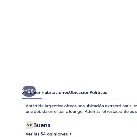
28+
Resumen
Habitaciones
Ubicación
Políticas
Antártida Argentina ofrece una ubicación extraordinaria, es
una bebida en el bar o lounge. Además, el restaurante es el
Opiniones
Buena
6.0
6.0 de 10,
Ver las 54 opiniones