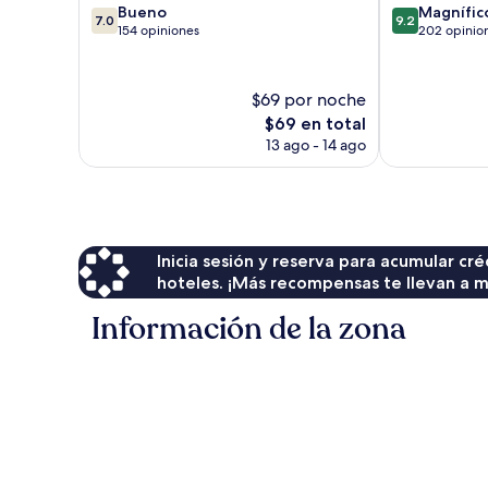
7.0
9.2
Bueno
Magnífic
7.0
9.2
de
de
154 opiniones
202 opinio
10,
10,
Bueno,
Magnífico,
154
202
$69 por noche
opiniones
opiniones
El
$69 en total
precio
13 ago - 14 ago
actual
es
de
$69
Inicia sesión y reserva para acumular c
hoteles. ¡Más recompensas te llevan a m
Información de la zona