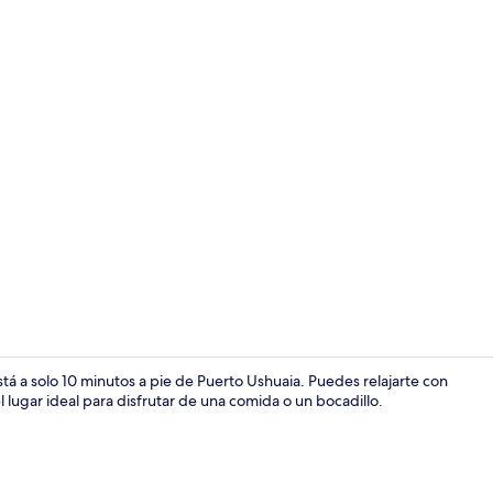
Áreas de la 
tá a solo 10 minutos a pie de Puerto Ushuaia. Puedes relajarte con
 lugar ideal para disfrutar de una comida o un bocadillo.
Minibar, caja