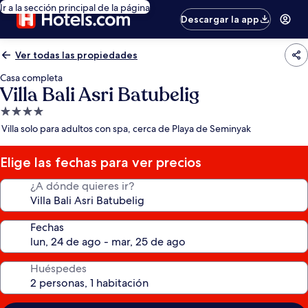
Ir a la sección principal de la página
Descargar la app
Ver todas las propiedades
Casa completa
Villa Bali Asri Batubelig
Propiedad
de
Villa solo para adultos con spa, cerca de Playa de Seminyak
4.0
estrellas
Elige las fechas para ver precios
¿A dónde quieres ir?
Fechas
Huéspedes