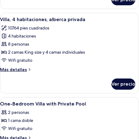
Villa,
3
habitaciones,
Abrir
Un área junto a la piscina con sillones 
16
alberca
Villa, 4 habitaciones, alberca privada
todas
privada
10764 pies cuadrados
las
4 habitaciones
fotos
de
8 personas
Villa,
2 camas King size y 4 camas individuales
4
Wifi gratuito
habitaciones,
Más
Más detalles
alberca
detalles
privada
sobre
Ver precio
Villa,
4
habitaciones,
Abrir
Zona junto a la piscina con piscina, mob
2
alberca
One-Bedroom Villa with Private Pool
todas
privada
2 personas
las
1 cama doble
fotos
de
Wifi gratuito
One-
Más
Más detalles