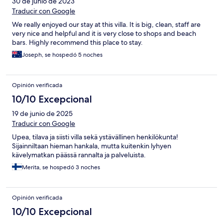
30 de junio de 2023
Traducir con Google
We really enjoyed our stay at this villa. It is big, clean, staff are
very nice and helpful and it is very close to shops and beach
bars. Highly recommend this place to stay.
Joseph, se hospedó 5 noches
Opinión verificada
10/10 Excepcional
19 de junio de 2025
Traducir con Google
Upea, tilava ja siisti villa sekä ystävällinen henkilökunta!
Sijainniltaan hieman hankala, mutta kuitenkin lyhyen
kävelymatkan päässä rannalta ja palveluista.
Merita, se hospedó 3 noches
Opinión verificada
10/10 Excepcional