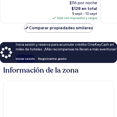
$116 por noche
Excepcional,
447
El
$128 en total
293
opinion
precio
opiniones
9 sept - 10 sept
actual
Total con impuestos y cargos
es
de
Comparar propiedades similares
$128
Inicia sesión y reserva para acumular crédito OneKeyCash en
miles de hoteles. ¡Más recompensas te llevan a más aventuras!
Iniciar sesión
Registrarme gratis
Información de la zona