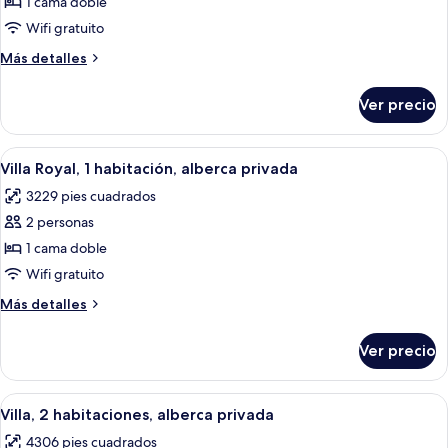
de
1 cama doble
Villa
Wifi gratuito
Deluxe,
Más
Más detalles
1
detalles
habitación,
sobre
Ver precio
Villa
alberca
Deluxe,
privada
1
Abrir
Un dormitorio amplio con una cama gra
17
habitación,
Villa Royal, 1 habitación, alberca privada
todas
alberca
3229 pies cuadrados
privada
las
2 personas
fotos
de
1 cama doble
Villa
Wifi gratuito
Royal,
Más
Más detalles
1
detalles
habitación,
sobre
Ver precio
Villa
alberca
Royal,
privada
1
Abrir
Zona de piscina con sillas de descanso
9
habitación,
Villa, 2 habitaciones, alberca privada
todas
alberca
4306 pies cuadrados
privada