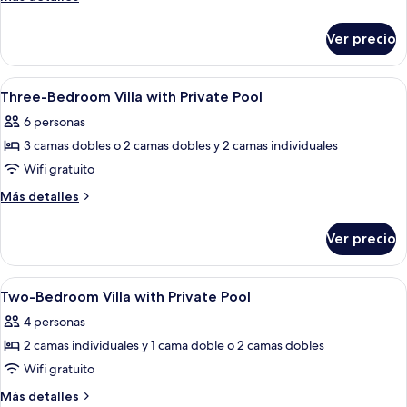
Bedroom
detalles
sobre
Villa
Ver precio
One-
with
Bedroom
Private
Villa
Abrir
Alberca
1
Pool
with
Three-Bedroom Villa with Private Pool
todas
Private
6 personas
Pool
las
3 camas dobles o 2 camas dobles y 2 camas individuales
fotos
de
Wifi gratuito
Three-
Más
Más detalles
Bedroom
detalles
sobre
Villa
Ver precio
Three-
with
Bedroom
Private
Villa
Abrir
Alberca
2
Pool
with
Two-Bedroom Villa with Private Pool
todas
Private
4 personas
Pool
las
2 camas individuales y 1 cama doble o 2 camas dobles
fotos
de
Wifi gratuito
Two-
Más
Más detalles