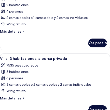
las
2 habitaciones
fotos
de
4 personas
Villa,
2 camas dobles o 1 cama doble y 2 camas individuales
2
Wifi gratuito
habitaciones,
Más
Más detalles
alberca
detalles
privada
sobre
Ver precio
Villa,
2
habitaciones,
Abrir
Un área junto a la piscina con sillas d
12
alberca
Villa, 3 habitaciones, alberca privada
todas
privada
7535 pies cuadrados
las
3 habitaciones
fotos
de
6 personas
Villa,
3 camas dobles o 2 camas dobles y 2 camas individuales
3
Wifi gratuito
habitaciones,
Más
Más detalles
alberca
detalles
privada
sobre
Ver precio