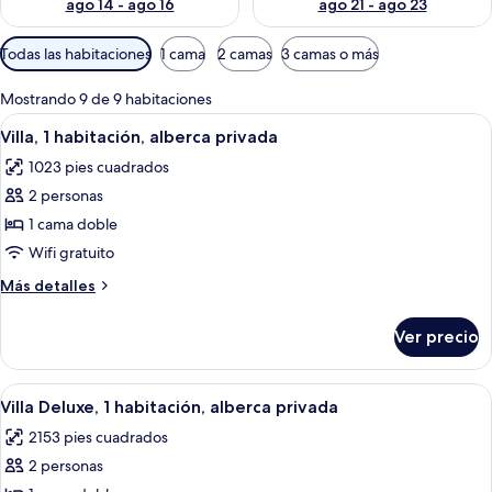
ago 14 - ago 16
ago 21 - ago 23
Filtros
Todas las habitaciones
1 cama
2 camas
3 camas o más
disponibles
para
Mostrando 9 de 9 habitaciones
las
Abrir
Un área junto a la piscina con un esp
6
Villa, 1 habitación, alberca privada
habitaciones
todas
1023 pies cuadrados
las
2 personas
fotos
de
1 cama doble
Villa,
Wifi gratuito
1
Más
Más detalles
habitación,
detalles
alberca
sobre
Ver precio
Villa,
privada
1
habitación,
Abrir
Un área de piscina con sillones de des
9
alberca
Villa Deluxe, 1 habitación, alberca privada
todas
privada
2153 pies cuadrados
las
2 personas
fotos