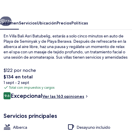
Asri
Batubelig
erior
Siguiente
77+
Resumen
Servicios
Ubicación
Precios
Políticas
En Villa Bali Asri Batubelig, estarás a solo cinco minutos en auto de
Playa de Seminyak y de Playa Berawa. Después de refrescarte en la
alberca al aire libre, haz una pausa y regálate un momento de relax
en el spa con un masaje de tejido profundo, un tratamiento facial o
una sesión de aromaterapia. Sus villas tienen servicios y amenidades
que hacen una gran diferencia, como cocina, lavadora/secadora,
alberca privada e incluso televisión LED. A otros visitantes les
$122 por noche
encanta el personal amable.
El
$134 en total
precio
1 sept - 2 sept
Caja de seguridad en la habitación y 
total
Total con impuestos y cargos
es
Opiniones
Excepcional
9.6
Ver las 163 opiniones
de
9.6 de 10,
$134
Servicios principales
Alberca
Desayuno incluido