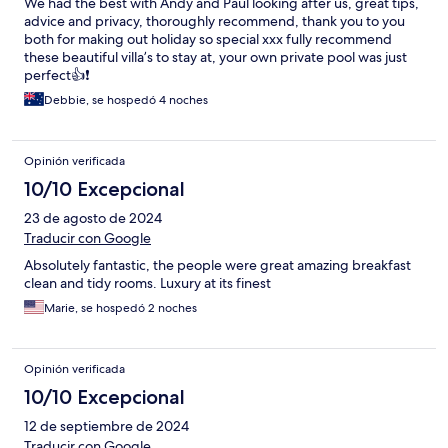
We had the best with Andy and Paul looking after us, great tips,
advice and privacy, thoroughly recommend, thank you to you
both for making out holiday so special xxx fully recommend
these beautiful villa’s to stay at, your own private pool was just
perfect👍❗️
Debbie, se hospedó 4 noches
Opinión verificada
10/10 Excepcional
23 de agosto de 2024
Traducir con Google
Absolutely fantastic, the people were great amazing breakfast
clean and tidy rooms. Luxury at its finest
Marie, se hospedó 2 noches
Opinión verificada
10/10 Excepcional
12 de septiembre de 2024
Traducir con Google