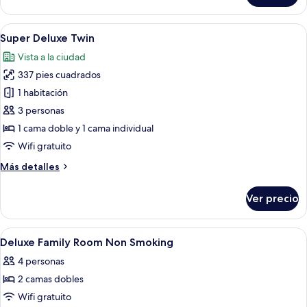
Deluxe
Double
Abrir
Habitación de hotel con dos camas, un
4
Super Deluxe Twin
todas
Vista a la ciudad
las
337 pies cuadrados
fotos
de
1 habitación
Super
3 personas
Deluxe
1 cama doble y 1 cama individual
Twin
Wifi gratuito
Más
Más detalles
detalles
sobre
Ver precio
Super
Deluxe
Twin
Abrir
Ropa de cama de alta calidad y artículo
7
Deluxe Family Room Non Smoking
todas
4 personas
las
2 camas dobles
fotos
de
Wifi gratuito