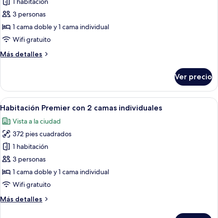
de
1 habitación
Habitación
3 personas
Deluxe
1 cama doble y 1 cama individual
con
Wifi gratuito
2
Más
Más detalles
camas
detalles
individuales
sobre
Ver precio
Habitación
Deluxe
con
Abrir
Ropa de cama de alta calidad y artículo
4
2
Habitación Premier con 2 camas individuales
todas
camas
Vista a la ciudad
individuales
las
372 pies cuadrados
fotos
de
1 habitación
Habitación
3 personas
Premier
1 cama doble y 1 cama individual
con
Wifi gratuito
2
Más
Más detalles
camas
detalles
individuales
sobre