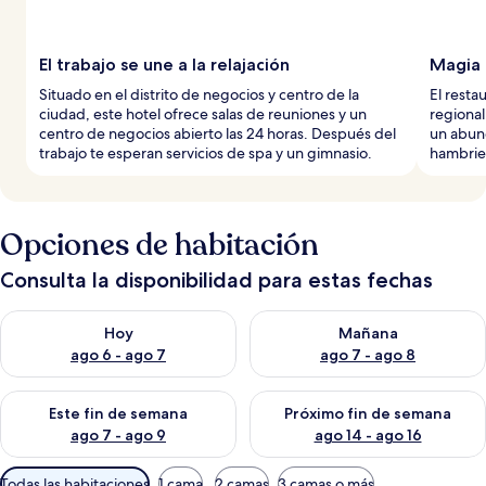
El trabajo se une a la relajación
Magia 
Situado en el distrito de negocios y centro de la
El resta
ciudad, este hotel ofrece salas de reuniones y un
regional
centro de negocios abierto las 24 horas. Después del
un abun
trabajo te esperan servicios de spa y un gimnasio.
hambrie
Opciones de habitación
Consulta la disponibilidad para estas fechas
Consulta la disponibilidad para hoy ago 6 - ago 7
Consulta la disponibilidad pa
Hoy
Mañana
ago 6 - ago 7
ago 7 - ago 8
Consulta la disponibilidad para este fin de semana ago 7 - ag
Consulta la disponibilidad par
Este fin de semana
Próximo fin de semana
ago 7 - ago 9
ago 14 - ago 16
Filtros
Todas las habitaciones
1 cama
2 camas
3 camas o más