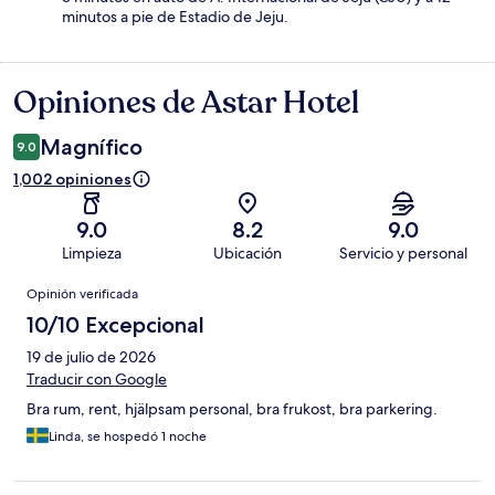
minutos a pie de Estadio de Jeju.
Opiniones de Astar Hotel
Opiniones
Magnífico
9.0
1,002 opiniones
9.0
8.2
9.0
Limpieza
Ubicación
Servicio y personal
Opiniones
Opinión verificada
10/10 Excepcional
19 de julio de 2026
Traducir con Google
Bra rum, rent, hjälpsam personal, bra frukost, bra parkering.
Linda, se hospedó 1 noche