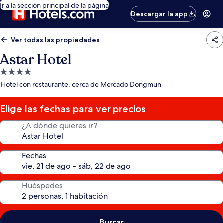
Ir a la sección principal de la página
Descargar la app
Ver todas las propiedades
Astar Hotel
Propiedad
de
Hotel con restaurante, cerca de Mercado Dongmun
4.0
estrellas
Elige las fechas para ver precios
¿A dónde quieres ir?
Fechas
Huéspedes
Buscar