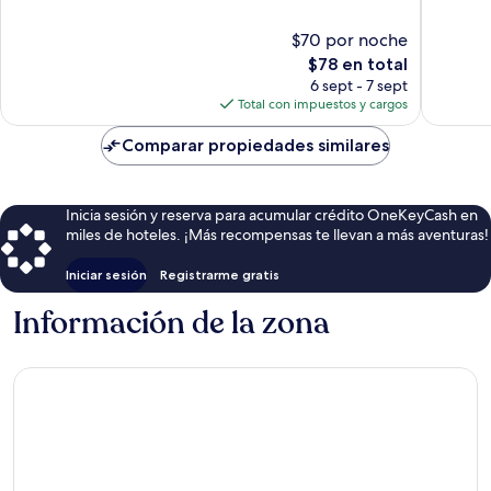
Jeju
10,
10,
Magnífico,
Magnífi
$70 por noche
1,002
1,007
El
$78 en total
opiniones
opinion
precio
6 sept - 7 sept
actual
Total con impuestos y cargos
es
de
Comparar propiedades similares
$78
Inicia sesión y reserva para acumular crédito OneKeyCash en
miles de hoteles. ¡Más recompensas te llevan a más aventuras!
Iniciar sesión
Registrarme gratis
Información de la zona