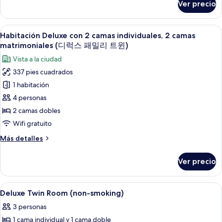
Ver precio
Habitación
Premier
con
Abrir
Habitación de hotel con dos camas, un 
4
2
Habitación Deluxe con 2 camas individuales, 2 camas
todas
camas
matrimoniales (디럭스 패밀리 트윈)
individuales
las
Vista a la ciudad
fotos
337 pies cuadrados
de
1 habitación
Habitación
Deluxe
4 personas
con
2 camas dobles
2
Wifi gratuito
camas
Más
Más detalles
individuales,
detalles
2
sobre
Ver precio
Habitación
camas
Deluxe
matrimoniales
con
Abrir
Ropa de cama de alta calidad y artículo
(디
7
2
Deluxe Twin Room (non-smoking)
todas
camas
럭
3 personas
individuales,
las
스
2
1 cama individual y 1 cama doble
fotos