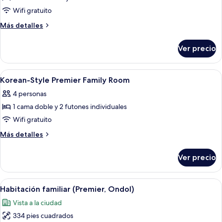
camas
패
de
Wifi gratuito
matrimoniales
밀
Deluxe
(디
Más
Más detalles
리
럭
Twin
detalles
스
sobre
트
Room
Ver precio
패
Deluxe
(non-
윈)
밀
Twin
smoking)
리
Room
Abrir
Ropa de cama de alta calidad y artículo
트
4
(non-
Korean-Style Premier Family Room
todas
윈)
smoking)
4 personas
las
1 cama doble y 2 futones individuales
fotos
de
Wifi gratuito
Korean-
Más
Más detalles
Style
detalles
sobre
Premier
Ver precio
Korean-
Family
Style
Room
Premier
Abrir
Ropa de cama de alta calidad y artículo
6
Family
Habitación familiar (Premier, Ondol)
todas
Room
Vista a la ciudad
las
334 pies cuadrados
fotos