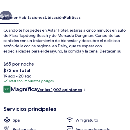
erior
Siguiente
69+
Resumen
Habitaciones
Ubicación
Políticas
Cuando te hospedes en Astar Hotel, estarás a cinco minutos en auto
de Plaza Tapdong Beach y de Mercado Dongmun. Consiente tus
sentidos con un tratamiento de bienestar y descubre el delicioso
sazón de la cocina regional en Daisy, que te espera con
especialidades para el desayuno, la comida y la cena. Destacan su
sala de fitness y su sauna. Otros visitantes hablan maravillas de las
amenidades y características como el personal amable.
$65 por noche
El
$72 en total
precio
19 ago - 20 ago
Diseño del edificio
total
Total con impuestos y cargos
es
Opiniones
Magnífica
9.0
Ver las 1,002 opiniones
de
9.0 de 10,
$72
Servicios principales
Spa
Wifi gratuito
Restaurantes
Aire acondicionado