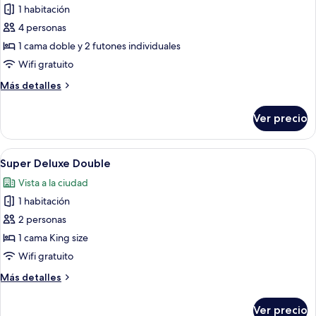
de
1 habitación
Habitación
4 personas
familiar
1 cama doble y 2 futones individuales
(Premier,
Wifi gratuito
Ondol)
Más
Más detalles
detalles
sobre
Ver precio
Habitación
familiar
(Premier,
Abrir
Una habitación de hotel con una cama g
4
Ondol)
Super Deluxe Double
todas
Vista a la ciudad
las
1 habitación
fotos
de
2 personas
Super
1 cama King size
Deluxe
Wifi gratuito
Double
Más
Más detalles
detalles
sobre
Ver precio
Super