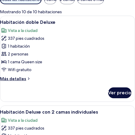
disponibles
para
Mostrando 10 de 10 habitaciones
las
Abrir
Habitación de hotel con cama, escritorio
7
Habitación doble Deluxe
habitaciones
todas
Vista a la ciudad
las
337 pies cuadrados
fotos
de
1 habitación
Habitación
2 personas
doble
1 cama Queen size
Deluxe
Wifi gratuito
Más
Más detalles
detalles
sobre
Ver precio
Habitación
doble
Deluxe
Abrir
Habitación de hotel con dos camas, un e
7
Habitación Deluxe con 2 camas individuales
todas
Vista a la ciudad
las
337 pies cuadrados
fotos