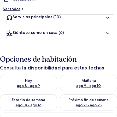
Ver todos
Servicios principales
(10)
Siéntete como en casa
(6)
Opciones de habitación
Consulta la disponibilidad para estas fechas
Consulta la disponibilidad para hoy ago 8 - ago 9
Consulta la disponibilidad pa
Hoy
Mañana
ago 8 - ago 9
ago 9 - ago 10
Consulta la disponibilidad para este fin de semana ago 14 - ag
Consulta la disponibilidad pa
Este fin de semana
Próximo fin de semana
ago 14 - ago 16
ago 21 - ago 23
Abrir
Un dormitorio con dos camas, una mes