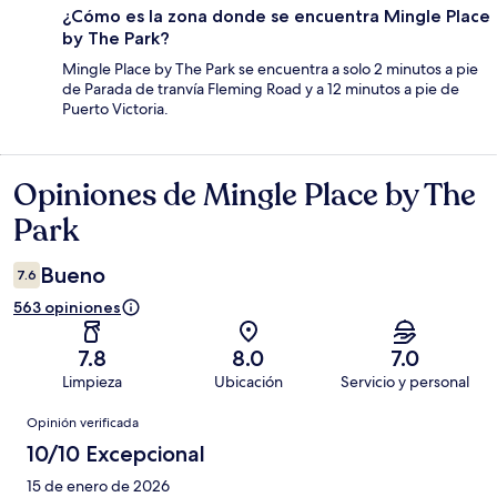
¿Cómo es la zona donde se encuentra Mingle Place
by The Park?
Mingle Place by The Park se encuentra a solo 2 minutos a pie
de Parada de tranvía Fleming Road y a 12 minutos a pie de
Puerto Victoria.
Opiniones de Mingle Place by The
Opiniones
Park
Bueno
7.6
563 opiniones
7.8
8.0
7.0
Limpieza
Ubicación
Servicio y personal
Opiniones
Opinión verificada
10/10 Excepcional
15 de enero de 2026