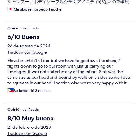
シャンプー、ボディソープ以外全くアメニティがないので環境
には優しいです！
Minako, se hospedó 1 noche
Opinión verificada
6/10 Buena
26 de agosto de 2024
Traducir con Google
Elevator until 7th floor but we have to go down the stairs, 2
flights down to go to our room with just us carrying our
luggages. It was not stated in any of the listing. Sink was the
same size as our head and bound by walls on 3 sides so we have
to squeeze in our head. Location wise we’re very happy with it.
Very near the mtr and also the important parts of the city.
Se hospedó 3 noches
Opinión verificada
8/10 Muy buena
21 de febrero de 2023
Traducir con Google