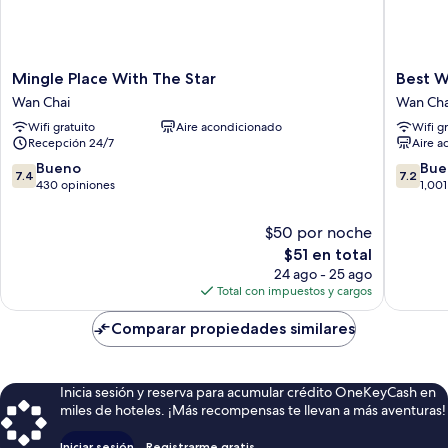
Mingle
Best
Mingle Place With The Star
Best W
Place
Western
Wan Chai
Wan Cha
With
Hotel
Wifi gratuito
Aire acondicionado
Wifi g
The
Causew
Recepción 24/7
Aire a
Star
Bay
Wan
Wan
7.4
7.2
Bueno
Bue
7.4
7.2
Chai
Chai
de
de
430 opiniones
1,001
10,
10,
Bueno,
Bueno,
$50 por noche
430
1,001
El
$51 en total
opiniones
opinion
precio
24 ago - 25 ago
actual
Total con impuestos y cargos
es
de
Comparar propiedades similares
$51
Inicia sesión y reserva para acumular crédito OneKeyCash en
miles de hoteles. ¡Más recompensas te llevan a más aventuras!
Iniciar sesión
Registrarme gratis