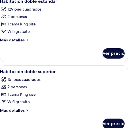
5
Habitación doble estándar
todas
129 pies cuadrados
las
2 personas
fotos
de
1 cama King size
Habitación
Wifi gratuito
doble
Más
Más detalles
estándar
detalles
sobre
Ver precio
Habitación
doble
estándar
Abrir
Habitación de hotel con dos camas, u
5
Habitación doble superior
todas
151 pies cuadrados
las
2 personas
fotos
de
1 cama King size
Habitación
Wifi gratuito
doble
Más
Más detalles
superior
detalles
sobre
Ver precio
Habitación