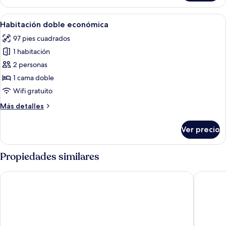
doble
superior
Abrir
Minibar, caja de seguridad en la habita
6
Habitación doble económica
todas
97 pies cuadrados
las
1 habitación
fotos
de
2 personas
Habitación
1 cama doble
doble
Wifi gratuito
económica
Más
Más detalles
detalles
sobre
Ver precio
Habitación
doble
económica
Propiedades similares
Mingle Place With The Star
Best Wes