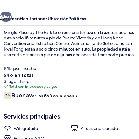
by
The
erior
Siguiente
Park
53+
Resumen
Habitaciones
Ubicación
Políticas
Mingle Place by The Park te ofrece una terraza en la azotea, además
está a solo 15 minutos a pie de Puerto Victoria y de Hong Kong
Convention and Exhibition Centre. Asimismo, tanto Soho como Lan
Kwai Fong están a solo cinco minutos en auto. La propiedad está a
una corta distancia a pie de algunas opciones de transporte público:
Fleming Road Tram Stop y Burrows Street Tram Stop quedan a unos
pasos.
$45 por noche
El
$46 en total
precio
31 ago - 1 sept
Recepción
total
Total con impuestos y cargos
es
Opiniones
Buena
7.6
Ver las 563 opiniones
de
7.6 de 10,
$46
Servicios principales
Wifi gratuito
Aire acondicionado
Recepción 24/7