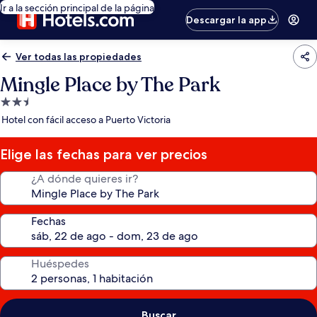
Ir a la sección principal de la página
Descargar la app
Ver todas las propiedades
Mingle Place by The Park
Propiedad
de
Hotel con fácil acceso a Puerto Victoria
2.5
estrellas
Elige las fechas para ver precios
¿A dónde quieres ir?
Fechas
Huéspedes
Buscar