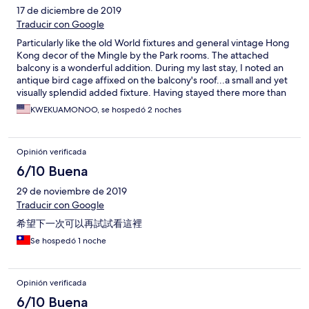
17 de diciembre de 2019
Traducir con Google
Particularly like the old World fixtures and general vintage Hong
Kong decor of the Mingle by the Park rooms. The attached
balcony is a wonderful addition. During my last stay, I noted an
antique bird cage affixed on the balcony's roof...a small and yet
visually splendid added fixture. Having stayed there more than
ten times, the staff makes it a point to make me feel welcome(d)
KWEKUAMONOO, se hospedó 2 noches
and I have had nary a problem issue during my tenure as a
guest.
Opinión verificada
6/10 Buena
29 de noviembre de 2019
Traducir con Google
希望下一次可以再試試看這裡
Se hospedó 1 noche
Opinión verificada
6/10 Buena