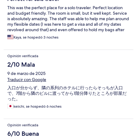
This was the perfect place for a solo traveler. Perfect location
and budget friendly. The room is small, but it well kept. Service
is absolutely amazing. The staff was able to help me plan around
my flexible dates (I was here to get a visa and all of my dates
revolved around that) and even offered to hold my bags after
checkout while I went to my embassy. I would highly
Kaya, se hospedó 3 noches
recommend thanks to their exceptional service!
Opinión verificada
2/10 Mala
9 de marzo de 2025
Traducir con Google
入口が分からず、隣の系列のホテルに行ったらそっちが入口
で、7階から隣のビルに渡ってから1階分降りたところが部屋だ
った。
keiichi, se hospedó 6 noches
Opinión verificada
6/10 Buena