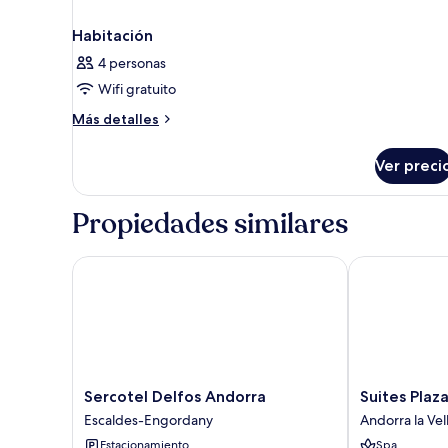
Habitación
4 personas
Wifi gratuito
Más
Más detalles
detalles
sobre
Ver preci
Habitación
Propiedades similares
Sercotel Delfos Andorra
Suites Plaza 
Sercotel
Suites
Sercotel Delfos Andorra
Suites Plaz
Delfos
Plaza
Escaldes-Engordany
Andorra la Vel
Andorra
Hotel
Estacionamiento
Spa