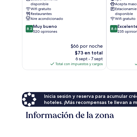
Escaldes-
&
disponible
Acepta masc
Engordany
Wellness
Wifi gratuito
Estacionamie
Andorra
Restaurantes
disponible
la
Aire acondicionado
Wifi gratuito
Vella
8.2
8.6
Muy bueno
Excelent
8.2
8.6
de
de
520 opiniones
235 opinio
10,
10,
Muy
Excelente,
$66 por noche
bueno,
235
El
$73 en total
520
opiniones
precio
6 sept - 7 sept
opiniones
actual
Total con impuestos y cargos
es
de
$73
Inicia sesión y reserva para acumular c
hoteles. ¡Más recompensas te llevan a m
Información de la zona