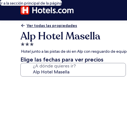
Ir a la sección principal de la página
Ver todas las propiedades
Alp Hotel Masella
Propiedad
de
Hotel junto a las pistas de ski en Alp con resguardo de equip
3.0
Elige las fechas para ver precios
estrellas
¿A dónde quieres ir?
Galería
de
fotos
de
Alp
Hotel