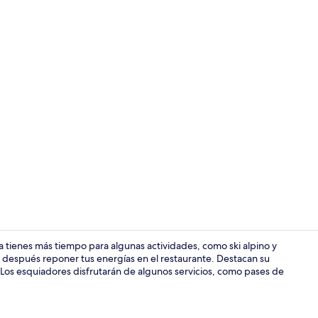
Alberca techa
lla tienes más tiempo para algunas actividades, como ski alpino y
después reponer tus energías en el restaurante. Destacan su
o. Los esquiadores disfrutarán de algunos servicios, como pases de
Spa