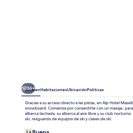
Masella
36+
Resumen
Habitaciones
Ubicación
Políticas
Gracias a su acceso directo a las pistas, en Alp Hotel Mase
snowboard. Comienza por consentirte con un masaje, para 
alberca techada, su alberca al aire libre y su club nocturn
ski, resguardo de equipos de ski y clases de ski.
Opiniones
Buena
7.4