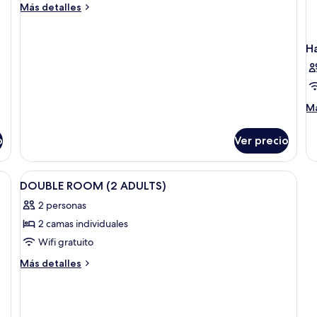
Más
Más detalles
detalles
sobre
Habitación
H
familiar
M
Má
de
so
o
Ver precio
Ha
Abrir
Caja de seguridad en la habitación, escr
5
DOUBLE ROOM (2 ADULTS)
todas
2 personas
las
2 camas individuales
fotos
de
Wifi gratuito
DOUBLE
Más
Más detalles
ROOM
detalles
sobre
(2
DOUBLE
ADULTS)
ROOM