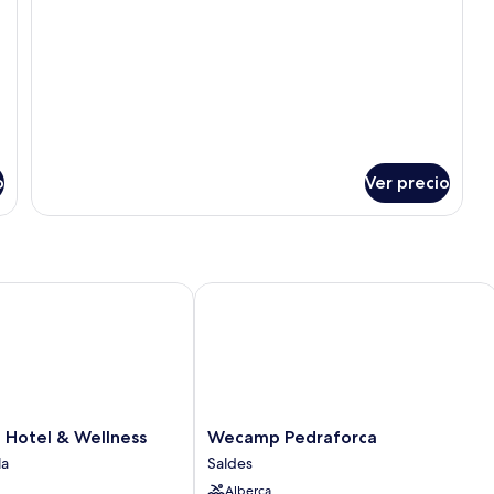
(2
ADULTS)
o
Ver precio
Hotel & Wellness
Wecamp Pedraforca
Wecamp
a Hotel & Wellness
Wecamp Pedraforca
Pedraforca
la
Saldes
Saldes
Alberca