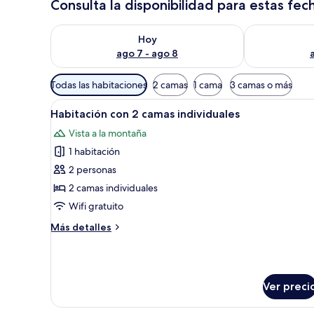
Consulta la disponibilidad para estas fec
Consulta la disponibilidad para hoy ago 7 - ago 8
Consulta la d
Hoy
ago 7 - ago 8
Filtros
Todas las habitaciones
2 camas
1 cama
3 camas o más
disponibles
Abrir
Habitación de hotel con cama, 
para
1
Habitación con 2 camas individuales
todas
las
Vista a la montaña
las
habitaciones
1 habitación
fotos
de
2 personas
Habitación
2 camas individuales
con
Wifi gratuito
2
Más
Más detalles
camas
detalles
individuales
sobre
Habitación
con
Ver preci
2
camas