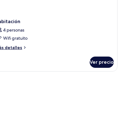
abitación
4 personas
Wifi gratuito
ás
s detalles
talles
bre
Ver precio
bitación
itorio y wifi gratis