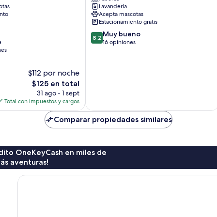
otas
Lavandería
nto
Acepta mascotas
Estacionamiento gratis
8.2
Muy bueno
8.2
e
de
16 opiniones
nes
10,
Muy
bueno,
$112 por noche
16
El
$125 en total
opiniones
precio
31 ago - 1 sept
actual
Total con impuestos y cargos
es
de
Comparar propiedades similares
$125
rédito OneKeyCash en miles de
ás aventuras!