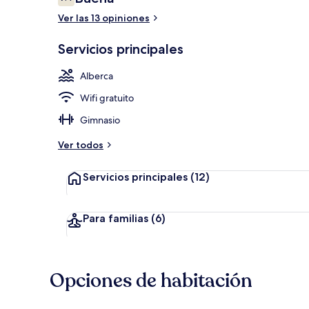
7.4 de 10,
Ver las 13 opiniones
Exterior
Servicios principales
Alberca
Wifi gratuito
Gimnasio
Ver todos
Servicios principales
(12)
Para familias
(6)
Opciones de habitación