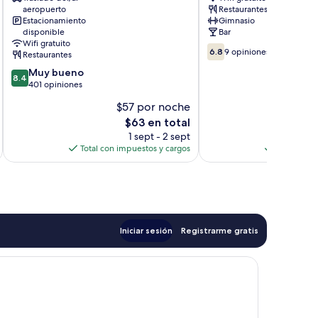
Andorra
Nexta
aeropuerto
Restaurantes
Escaldes-
Encamp
Estacionamiento
Gimnasio
Engordany
disponible
Bar
Wifi gratuito
6.8
6.8
9 opiniones
Restaurantes
de
8.4
Muy bueno
10,
8.4
de
401 opiniones
9
10,
opiniones
$57 por noche
$
Muy
El
$63 en total
bueno,
precio
401
1 sept - 2 sept
actual
opiniones
Total con impuestos y cargos
Total con 
es
de
$63
Iniciar sesión
Registrarme gratis