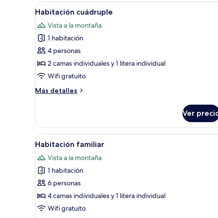
individuales
Abrir
Habitación de hotel con cama, 
1
Habitación cuádruple
todas
Vista a la montaña
las
1 habitación
fotos
de
4 personas
Habitación
2 camas individuales y 1 litera individual
cuádruple
Wifi gratuito
Más
Más detalles
detalles
sobre
Ver preci
Habitación
cuádruple
Abrir
Habitación de hotel con cama, 
1
Habitación familiar
todas
Vista a la montaña
las
1 habitación
fotos
de
6 personas
Habitación
4 camas individuales y 1 litera individual
familiar
Wifi gratuito