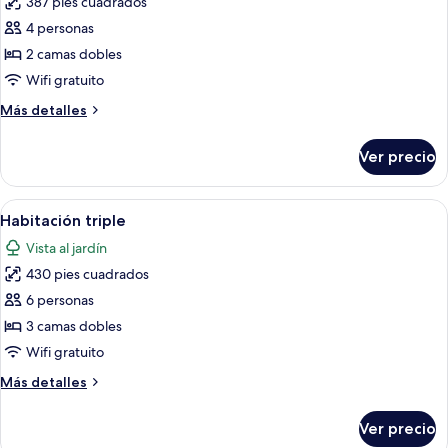
387 pies cuadrados
fotos
de
4 personas
Habitación
2 camas dobles
doble
Wifi gratuito
Deluxe
Más
Más detalles
detalles
sobre
Ver precio
Habitación
doble
Deluxe
Abrir
Habitación de hotel con dos camas, un e
12
Habitación triple
todas
Vista al jardín
las
430 pies cuadrados
fotos
de
6 personas
Habitación
3 camas dobles
triple
Wifi gratuito
Más
Más detalles
detalles
sobre
Ver precio
Habitación