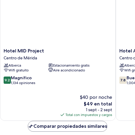
Hotel
Hotel
Hotel MID Project
Hotel 
MID
Ambass
Centro de Mérida
Centro 
Project
Merida
Alberca
Estacionamiento gratis
Alberc
Centro
Centro
Wifi gratuito
Aire acondicionado
Wifi g
de
de
Mérida
Mérida
9.2
7.8
Magnífico
Bue
9.2
7.8
de
de
1,134 opiniones
1,00
10,
10,
Magnífico,
Bueno,
$40 por noche
1,134
1,004
El
$49 en total
opiniones
opinion
precio
1 sept - 2 sept
actual
Total con impuestos y cargos
es
de
Comparar propiedades similares
$49