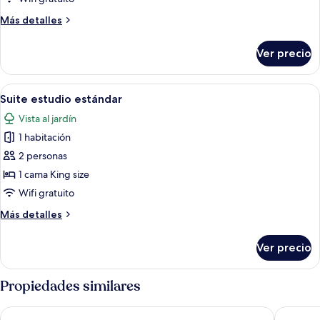
superior
Más
Más detalles
detalles
sobre
Ver precio
Suite
estudio
superior
Abrir
Una habitación de hotel con una cama,
6
Suite estudio estándar
todas
Vista al jardín
las
1 habitación
fotos
de
2 personas
Suite
1 cama King size
estudio
Wifi gratuito
estándar
Más
Más detalles
detalles
sobre
Ver precio
Suite
estudio
estándar
Propiedades similares
Hotel MID Project
Hotel A