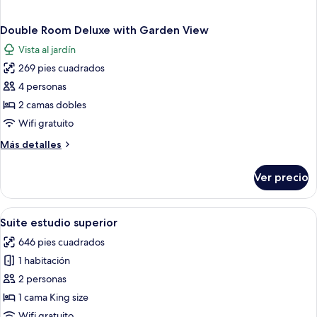
Double Room Deluxe with Garden View
Vista al jardín
269 pies cuadrados
4 personas
2 camas dobles
Wifi gratuito
Más
Más detalles
detalles
sobre
Ver precio
Double
Room
Deluxe
Abrir
Una habitación de hotel moderna con 
10
with
Suite estudio superior
todas
Garden
646 pies cuadrados
View
las
1 habitación
fotos
de
2 personas
Suite
1 cama King size
estudio
Wifi gratuito