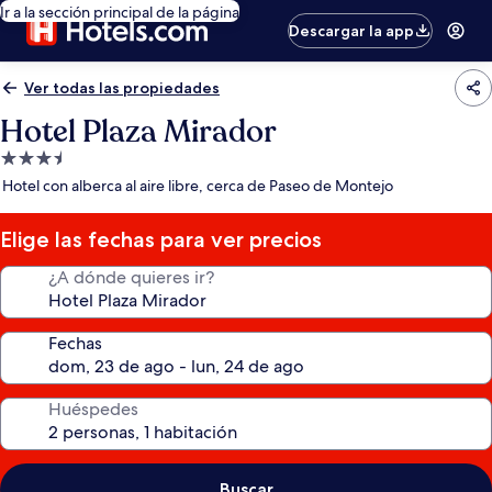
Ir a la sección principal de la página
Descargar la app
Ver todas las propiedades
Hotel Plaza Mirador
Propiedad
de
Hotel con alberca al aire libre, cerca de Paseo de Montejo
3.5
estrellas
Elige las fechas para ver precios
¿A dónde quieres ir?
Fechas
Huéspedes
Buscar