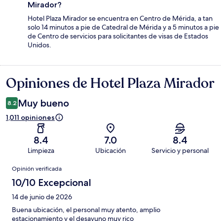
Mirador?
Hotel Plaza Mirador se encuentra en Centro de Mérida, a tan
solo 14 minutos a pie de Catedral de Mérida y a 5 minutos a pie
de Centro de servicios para solicitantes de visas de Estados
Unidos.
Opiniones de Hotel Plaza Mirador
Opiniones
Muy bueno
8.2
1,011 opiniones
8.4
7.0
8.4
Limpieza
Ubicación
Servicio y personal
Opiniones
Opinión verificada
10/10 Excepcional
14 de junio de 2026
Buena ubicación, el personal muy atento, amplio
estacionamiento y el desayuno muy rico