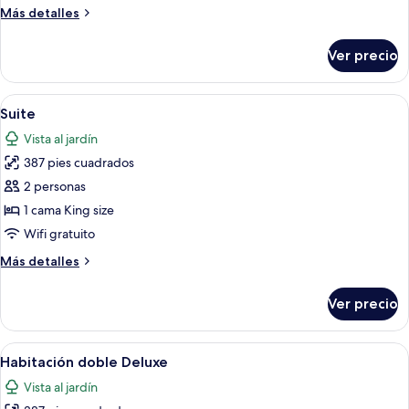
clásica
Más
Más detalles
detalles
sobre
Ver precio
Habitación
doble
clásica
Abrir
Una habitación de hotel con una cama,
10
Suite
todas
Vista al jardín
las
387 pies cuadrados
fotos
de
2 personas
Suite
1 cama King size
Wifi gratuito
Más
Más detalles
detalles
sobre
Ver precio
Suite
Abrir
Habitación de hotel con dos camas, un
14
Habitación doble Deluxe
todas
Vista al jardín
las