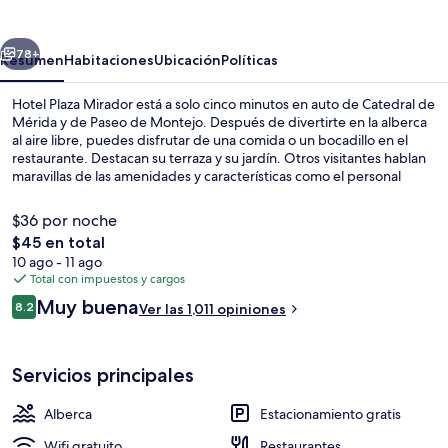
Mirador
erior
Siguiente
78+
Resumen
Habitaciones
Ubicación
Políticas
Hotel Plaza Mirador está a solo cinco minutos en auto de Catedral de
Mérida y de Paseo de Montejo. Después de divertirte en la alberca
al aire libre, puedes disfrutar de una comida o un bocadillo en el
restaurante. Destacan su terraza y su jardín. Otros visitantes hablan
maravillas de las amenidades y características como el personal
amable.
$36 por noche
El
$45 en total
precio
10 ago - 11 ago
Alberca al aire libre, acceso de 10:00 a
total
Total con impuestos y cargos
es
Opiniones
Muy buena
8.2
Ver las 1,011 opiniones
de
8.2 de 10,
$45
Servicios principales
Alberca
Estacionamiento gratis
Wifi gratuito
Restaurantes