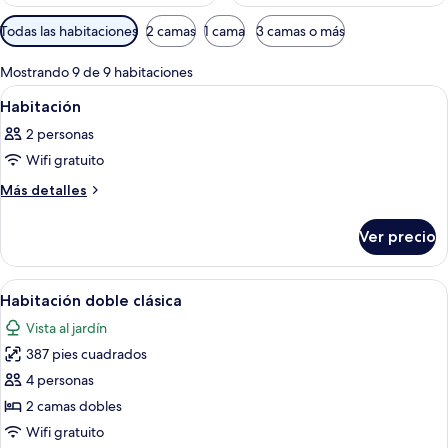
Filtros
Todas las habitaciones
2 camas
1 cama
3 camas o más
disponibles
para
Mostrando 9 de 9 habitaciones
las
Abrir
Una habitación de hotel con una cama 
11
Habitación
habitaciones
todas
2 personas
las
Wifi gratuito
fotos
de
Más
Más detalles
detalles
Habitación
sobre
Ver precio
Habitación
Abrir
Habitación de hotel con dos camas, ca
8
Habitación doble clásica
todas
Vista al jardín
las
387 pies cuadrados
fotos
de
4 personas
Habitación
2 camas dobles
doble
Wifi gratuito