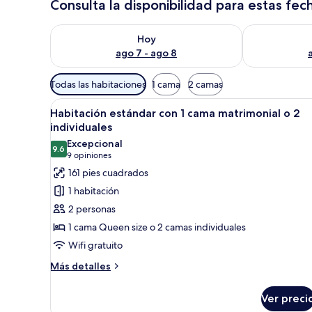
Consulta la disponibilidad para estas fec
Consulta la disponibilidad para hoy ago 7 - ago 8
Consulta la d
Hoy
ago 7 - ago 8
Filtros
Todas las habitaciones
1 cama
2 camas
disponibles
Abrir
Una cama con una toalla con fo
para
10
Habitación estándar con 1 cama matrimonial o 2
todas
las
individuales
las
habitaciones
Excepcional
9.6
fotos
9.6 de 10
(9
9 opiniones
de
opiniones)
161 pies cuadrados
Habitación
1 habitación
estándar
2 personas
con
1 cama Queen size o 2 camas individuales
1
Wifi gratuito
cama
matrimonial
Más
Más detalles
detalles
o
sobre
2
Ver preci
Habitación