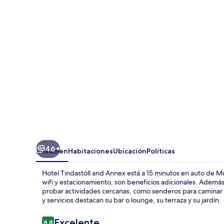
and
Annex
46+
Resumen
Habitaciones
Ubicación
Políticas
Hotel Tindastóll and Annex está a 15 minutos en auto de M
wifi y estacionamiento, son beneficios adicionales. Ade
probar actividades cercanas, como senderos para caminar o
y servicios destacan su bar o lounge, su terraza y su jardín.
Opiniones
Excelente
8.8