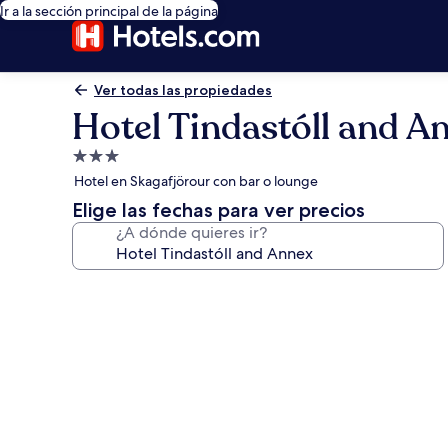
Ir a la sección principal de la página
Ver todas las propiedades
Hotel Tindastóll and A
Propiedad
de
Hotel en Skagafjörour con bar o lounge
3.0
Elige las fechas para ver precios
estrellas
¿A dónde quieres ir?
Galería
de
fotos
de
Hotel
Tindastóll