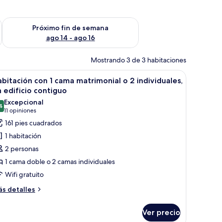
fin de semana ago 7 - ago 9
Consulta la disponibilidad para el próximo fin de semana ago 
Próximo fin de semana
ago 14 - ago 16
Mostrando 3 de 3 habitaciones
scritorio, un televisor y una ventana.
brir
Una habitación de hotel con dos camas, un cu
9
bitación con 1 cama matrimonial o 2 individuales,
odas
 edificio contiguo
s
Excepcional
4
otos
9.4 de 10
(11
11 opiniones
e
opiniones)
161 pies cuadrados
abitación
1 habitación
on
2 personas
1 cama doble o 2 camas individuales
ama
Wifi gratuito
atrimonial
ás
s detalles
talles
bre
ndividuales,
Ver precio
bitación