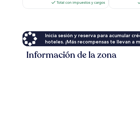
actual
Total con impuestos y cargos
es
de
$264
Inicia sesión y reserva para acumular c
hoteles. ¡Más recompensas te llevan a m
Información de la zona