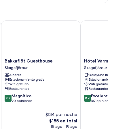
n
n
ificio
ama
ontiguo
trimonial
Bakkaflöt Guesthouse
Hótel Varmahlíð
dividuales,
n
ificio
ntiguo
Bakkaflöt
Hótel
Bakkaflöt Guesthouse
Hótel Varmahlíð
Guesthouse
Varmahlíð
Skagafjörour
Skagafjörour
Skagafjörour
Skagafjörour
Alberca
Desayuno incluido
Estacionamiento gratis
Estacionamiento gratis
Wifi gratuito
Wifi gratuito
Restaurantes
Restaurantes
9.2
8.6
Magnífico
Excelente
9.2
8.6
de
de
90 opiniones
167 opiniones
10,
10,
Magnífico,
Excelente,
$134 por noche
$
90
167
El
E
$155 en total
opiniones
opiniones
precio
p
18 ago - 19 ago