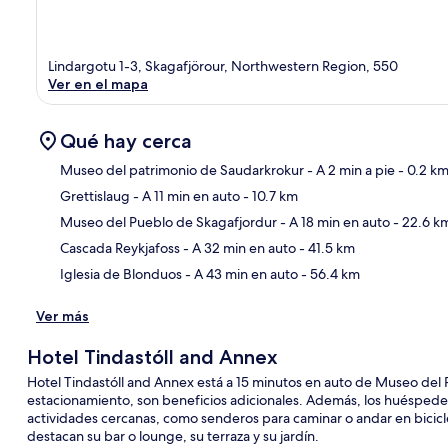
Lindargotu 1-3, Skagafjörour, Northwestern Region, 550
Ver en el mapa
Qué hay cerca
Museo del patrimonio de Saudarkrokur
- A 2 min a pie
- 0.2 k
Grettislaug
- A 11 min en auto
- 10.7 km
Sec
Museo del Pueblo de Skagafjordur
- A 18 min en auto
- 22.6 k
Cascada Reykjafoss
- A 32 min en auto
- 41.5 km
Iglesia de Blonduos
- A 43 min en auto
- 56.4 km
Ver más
Hotel Tindastóll and Annex
Hotel Tindastóll and Annex está a 15 minutos en auto de Museo del P
estacionamiento, son beneficios adicionales. Además, los huéspe
actividades cercanas, como senderos para caminar o andar en bicicle
destacan su bar o lounge, su terraza y su jardín.