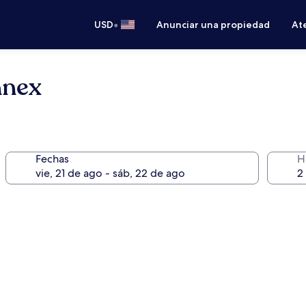
•
USD
Anunciar una propiedad
Ate
nnex
Fechas
H