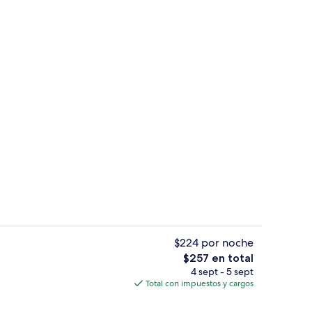
Tina de hidromasaje al aire libre
$224 por noche
El
$257 en total
precio
4 sept - 5 sept
Minibar, escritorio, cortinas blackout 
total
Total con impuestos y cargos
es
de