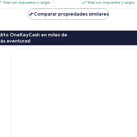
actual
actual
Total con impuestos y cargos
Total con impuestos y cargos
es
es
de
de
Comparar propiedades similares
$283
$178
rédito OneKeyCash en miles de
ás aventuras!