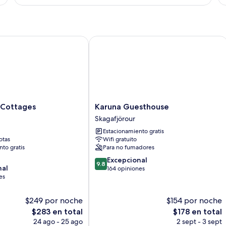
e
Deluxe
co
ed
1
c
c
ma
o
ottages
Karuna Guesthouse
2
in
e
ed
co
Karuna
 Cottages
Karuna Guesthouse
Guesthouse
Skagafjörour
Skagafjörour
Estacionamiento gratis
otas
Wifi gratuito
to gratis
Para no fumadores
9.8
Excepcional
9.8
nal
de
164 opiniones
es
10,
Excepcional,
164
$249 por noche
$154 por noche
opiniones
El
El
$283 en total
$178 en total
precio
precio
24 ago - 25 ago
2 sept - 3 sept