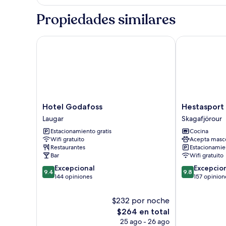
individuales
estándar
con
Propiedades similares
1
cama
matrimonial
Hotel Godafoss
Hestasport C
o
2
individuales
Hotel
Hestasport
Hotel Godafoss
Hestasport
Godafoss
Cottages
Laugar
Skagafjörour
Laugar
Skagafjörour
Estacionamiento gratis
Cocina
Wifi gratuito
Acepta masc
Restaurantes
Estacionamien
Bar
Wifi gratuito
9.4
9.8
Excepcional
Excepcio
9.4
9.8
de
de
144 opiniones
157 opinion
10,
10,
Excepcional,
Excepcional,
$232 por noche
144
157
El
$264 en total
opiniones
opiniones
precio
25 ago - 26 ago