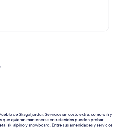
m
ción del mapa
m
ueblo de Skagafjordur. Servicios sin costo extra, como wifi y
des que quieran mantenerse entretenidos pueden probar
ta, ski alpino y snowboard. Entre sus amenidades y servicios