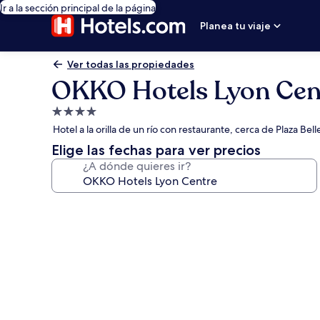
Ir a la sección principal de la página
Planea tu viaje
Ver todas las propiedades
OKKO Hotels Lyon Cen
Propiedad
de
Hotel a la orilla de un río con restaurante, cerca de Plaza Bel
4.0
Elige las fechas para ver precios
estrellas
¿A dónde quieres ir?
Galería
de
fotos
de
OKKO
Hotels