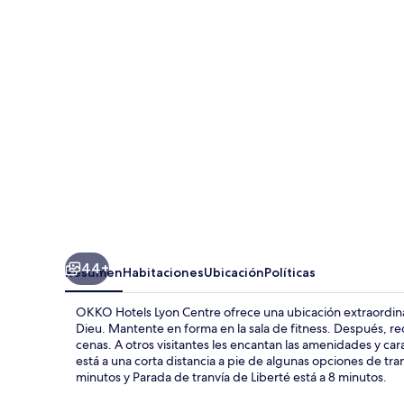
Lyon
Centre
44+
Resumen
Habitaciones
Ubicación
Políticas
OKKO Hotels Lyon Centre ofrece una ubicación extraordinar
Dieu. Mantente en forma en la sala de fitness. Después, r
cenas. A otros visitantes les encantan las amenidades y car
está a una corta distancia a pie de algunas opciones de tr
minutos y Parada de tranvía de Liberté está a 8 minutos.