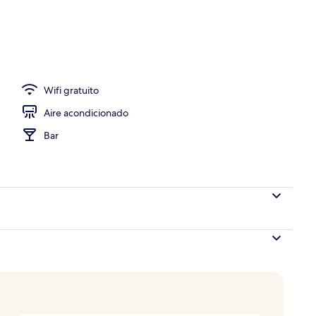
et todos los días (con cargo)
Wifi gratuito
Aire acondicionado
Bar