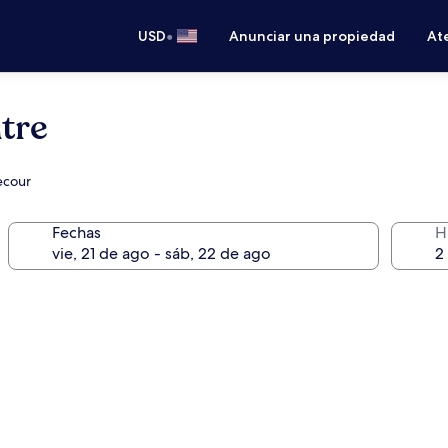
•
USD
Anunciar una propiedad
Ate
tre
lecour
Fechas
H