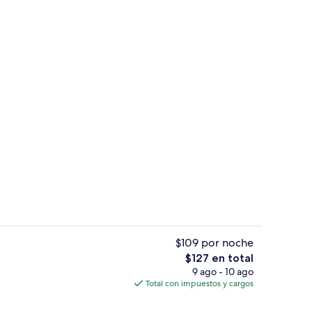
egocios
Interior
$109 por noche
El
$127 en total
precio
9 ago - 10 ago
 pantalla plana
Ropa de cama de alta calidad y caja d
total
Total con impuestos y cargos
es
de