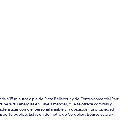
Centro de n
ia a 15 minutos a pie de Plaza Bellecour y de Centro comercial Part
ecupera tus energías en Cave à manger, que te ofrece comidas y
acterísticas como el personal amable y la ubicación. La propiedad
Televisión de
ansporte público: Estación de metro de Cordeliers Bourse está a 7