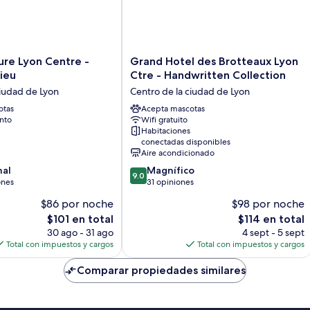
Grand
ure Lyon Centre -
Grand Hotel des Brotteaux Lyon
Hotel
ieu
Ctre - Handwritten Collection
des
ciudad de Lyon
Centro de la ciudad de Lyon
Brotteaux
otas
Lyon
Acepta mascotas
nto
Wifi gratuito
Ctre
Habitaciones
-
conectadas disponibles
Handwritten
Aire acondicionado
Collection
9.0
nal
Magnífico
Centro
9.0
de
ones
31 opiniones
de
10,
la
$86 por noche
$98 por noche
Magnífico,
ciudad
El
El
$101 en total
$114 en total
31
de
precio
precio
opiniones
30 ago - 31 ago
4 sept - 5 sept
Lyon
actual
actual
Total con impuestos y cargos
Total con impuestos y cargos
es
es
de
de
Comparar propiedades similares
$101
$114