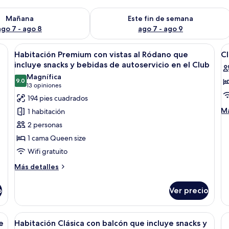
isponibilidad para mañana ago 7 - ago 8
Consulta la disponibilidad para este 
Mañana
Este fin de semana
ago 7 - ago 8
ago 7 - ago 9
scritorio y silla. La habitación tiene ventana con cortinas y televisor montad
Abrir
Ropa de cama de alta calidad y caja de
A
12
Habitación Premium con vistas al Ródano que
Cl
todas
t
incluye snacks y bebidas de autoservicio en el Club
las
la
Magnífica
9.0
fotos
f
9.0 de 10
(13
13 opiniones
de
d
opiniones)
194 pies cuadrados
Habitación
Cl
M
Má
1 habitación
Premium
R
de
2 personas
so
con
-
Cl
1 cama Queen size
vistas
R
R
Wifi gratuito
al
V
-
Ródano
R
Más
Más detalles
Vi
detalles
que
sobre
incluye
o
Ver precio
Habitación
snacks
Premium
y
con
scritorio, silla, maleta y un par de zapatos.
Abrir
Habitación de hotel con una cama grand
11
vistas
e
Habitación Clásica con balcón que incluye snacks y
bebidas