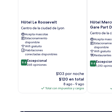
Hôtel
Hôtel
Hôtel Le Roosevelt
Hôtel Merc
Le
Mercure
Gare Part D
Centro de la ciudad de Lyon
Roosevelt
Lyon
Centro de la 
Acepta mascotas
Centro
Centre
Estacionamiento
de
-
Acepta masc
disponible
Estacionamie
la
Gare
Wifi gratuito
disponible
ciudad
Part
Habitaciones
Wifi gratuito
de
Dieu
conectadas disponibles
Restaurantes
Lyon
Centro
9.4
Excepcional
9.4
Excepcio
de
9.4
9.4
de
265 opiniones
de
1,010 opini
la
10,
10,
ciudad
$103 por noche
Excepcional,
Excepcional,
de
265
El
$120 en total
1,010
Lyon
opiniones
precio
opiniones
8 ago - 9 ago
actual
Total con impuestos y cargos
es
de
$120