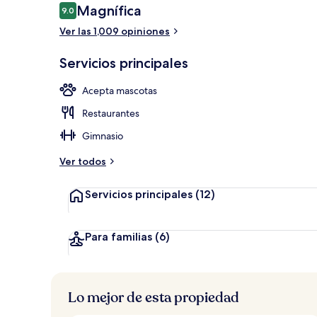
Opiniones
Magnífica
9.0
9.0 de 10,
Ver las 1,009 opiniones
Desayuno buff
Servicios principales
Acepta mascotas
Restaurantes
Gimnasio
Ver todos
Servicios principales
(12)
Para familias
(6)
Lo mejor de esta propiedad