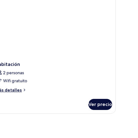
abitación
2 personas
Wifi gratuito
ás
s detalles
talles
bre
Ver precio
bitación