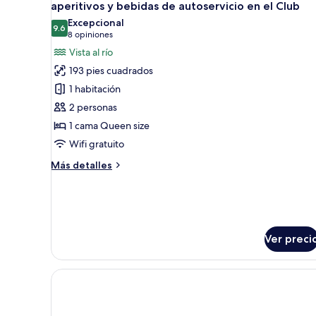
todas
aperitivos y bebidas de autoservicio en el Club
las
Excepcional
9.6
fotos
9.6 de 10
(8
8 opiniones
de
opiniones)
Vista al río
Habitación
193 pies cuadrados
Clásica
1 habitación
con
2 personas
vistas
1 cama Queen size
al
Wifi gratuito
Ródano
que
Más
Más detalles
incluye
detalles
sobre
aperitivos
Habitación
y
Clásica
bebidas
con
Ver preci
vistas
de
al
autoservicio
Ródano
en
que
el
incluye
aperitivos
Club