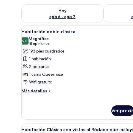
Consulta la disponibilidad para hoy ago 6 - ago 7
Consulta la d
Hoy
ago 6 - ago 7
Abrir
Habitación de hotel con cama, e
13
Habitación doble clásica
todas
Magnífica
las
9.0
9.0 de 10
(111
111 opiniones
fotos
opiniones)
193 pies cuadrados
de
1 habitación
Habitación
2 personas
doble
1 cama Queen size
clásica
Wifi gratuito
Más
Más detalles
detalles
sobre
Habitación
Ver preci
doble
clásica
Abrir
Habitación de hotel con cama, e
9
Habitación Clásica con vistas al Ródano que incluy