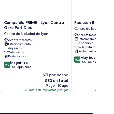
Campanile
Radisson
Campanile PRIME - Lyon Centre
Radisson Blu Hotel L
PRIME
Blu
Gare Part Dieu
Centro de la ciudad de L
-
Hotel
Centro de la ciudad de Lyon
Acepta mascotas
Lyon
Lyon
Estacionamiento
Centre
Acepta mascotas
Centro
disponible
Estacionamiento
Gare
de
Wifi gratuito
disponible
Part
la
Restaurantes
Wifi gratuito
Dieu
ciudad
Restaurantes
8.2
Muy bueno
Centro
de
8.2
de
1,001 opiniones
9.0
Magnífico
de
Lyon
9.0
10,
de
1,518 opiniones
la
Muy
10,
ciudad
$71 por noche
$
bueno,
Magnífico,
de
El
1,001
$83 en total
1,518
Lyon
precio
opiniones
opiniones
9 ago - 10 ago
actual
Total con impuestos y cargos
Total con 
es
de
$83