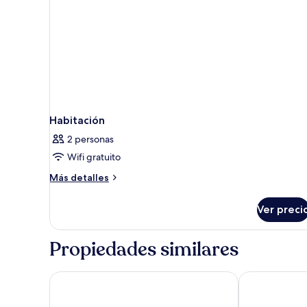
y
bebidas
de
autoservicio
en
el
Club
Habitación
2 personas
Wifi gratuito
Más
Más detalles
detalles
sobre
Ver preci
Habitación
Propiedades similares
Hôtel Le Roosevelt
Hôtel Mercure