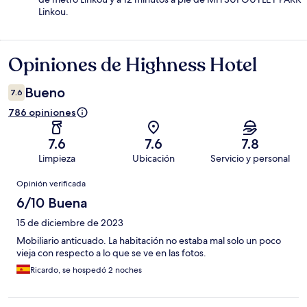
Linkou.
Opiniones de Highness Hotel
Opiniones
Bueno
7.6
786 opiniones
7.6
7.6
7.8
Limpieza
Ubicación
Servicio y personal
Opiniones
Opinión verificada
6/10 Buena
15 de diciembre de 2023
Mobiliario anticuado. La habitación no estaba mal solo un poco
vieja con respecto a lo que se ve en las fotos.
Ricardo, se hospedó 2 noches