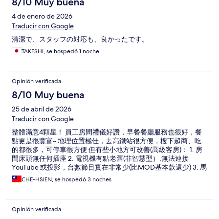
8/10 Muy buena
4 de enero de 2026
Traducir con Google
清潔で、スタッフの対応も、良かったです。
TAKESHI, se hospedó 1 noche
Opinión verificada
8/10 Muy buena
25 de abril de 2026
Traducir con Google
整體滿意4顆星！ 員工房間禮儀好讚，早餐餐廳服務也很好，餐
點更是很豐富~ 地理位置極佳，去高鐵站很方便，樓下超商、吃
的都很多，可停車很方便 但有些小地方可改善(高級客房)： 1. 房
間床頭無任何插座 2. 電視機有點老舊(非智慧型）,無法連接
YouTube 或投影，台數節目實在非常少(比MOD基本款還少) 3. 馬
桶沖水時水花會噴出到椅座 4. 窗戶窗簾上方仔細看似乎該清潔了
CHE-HSIEN, se hospedó 3 noches
Opinión verificada