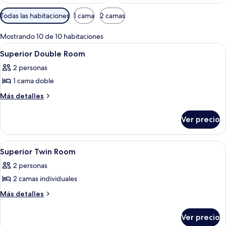
Filtros
Todas las habitaciones
1 cama
2 camas
disponibles
para
Mostrando 10 de 10 habitaciones
las
Abrir
Ropa de cama
4
Superior Double Room
habitaciones
todas
2 personas
las
1 cama doble
fotos
de
Más
Más detalles
detalles
Superior
sobre
Double
Ver precio
Superior
Room
Double
Room
Abrir
Habitación de hotel con dos camas, ca
3
Superior Twin Room
todas
2 personas
las
2 camas individuales
fotos
de
Más
Más detalles
detalles
Superior
sobre
Twin
Ver precio
Superior