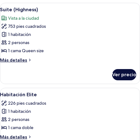
2
con
Abrir
Habitación de hotel con una cama gran
individuales
6
1
Suite (Highness)
todas
cama
(Regal)
Vista a la ciudad
matrimonial
las
o
753 pies cuadrados
fotos
2
de
1 habitación
individuales
Suite
(Regal)
2 personas
(Highness)
1 cama Queen size
Más
Más detalles
detalles
sobre
Ver precio
Suite
(Highness)
Abrir
Habitación de hotel con cama, escritori
1
Habitación Elite
todas
226 pies cuadrados
las
1 habitación
fotos
de
2 personas
Habitación
1 cama doble
Elite
Más
Más detalles