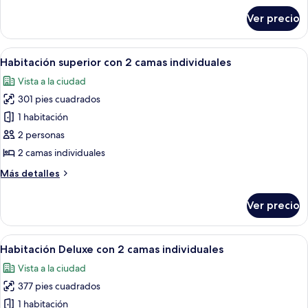
sobre
Ver precio
Habitación
superior
Abrir
Habitación de hotel con dos camas, un 
3
Habitación superior con 2 camas individuales
todas
Vista a la ciudad
las
301 pies cuadrados
fotos
de
1 habitación
Habitación
2 personas
superior
2 camas individuales
con
Más
Más detalles
2
detalles
camas
sobre
Ver precio
Habitación
individuales
superior
con
Abrir
Habitación de hotel con dos camas, cab
3
2
Habitación Deluxe con 2 camas individuales
todas
camas
Vista a la ciudad
individuales
las
377 pies cuadrados
fotos
de
1 habitación