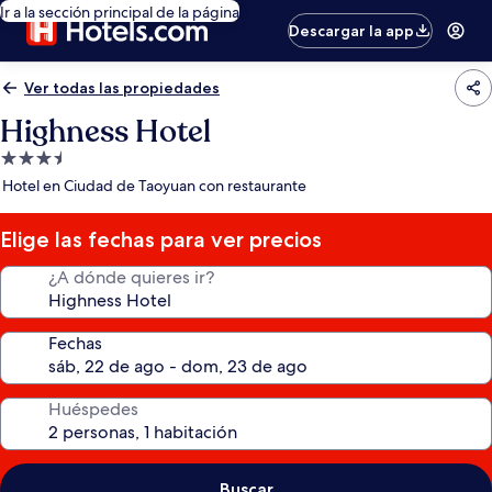
Ir a la sección principal de la página
Descargar la app
Ver todas las propiedades
Highness Hotel
Propiedad
de
Hotel en Ciudad de Taoyuan con restaurante
3.5
estrellas
Elige las fechas para ver precios
¿A dónde quieres ir?
Fechas
Huéspedes
Buscar