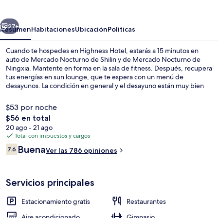
erior
Siguiente
27+
Resumen
Habitaciones
Ubicación
Políticas
Cuando te hospedes en Highness Hotel, estarás a 15 minutos en
auto de Mercado Nocturno de Shilin y de Mercado Nocturno de
Ningxia. Mantente en forma en la sala de fitness. Después, recupera
tus energías en sun lounge, que te espera con un menú de
desayunos. La condición en general y el desayuno están muy bien
calificados por otros visitantes. Hay opciones de transporte público
a una corta distancia a pie: Estación de metro Linkou está a 9
$53 por noche
minutos y Estación de metro Chang Gung Memorial Hospital está a
El
$56 en total
10 minutos.
precio
20 ago - 21 ago
Lobby
total
Total con impuestos y cargos
es
Opiniones
Buena
7.6
Ver las 786 opiniones
de
7.6 de 10,
$56
Servicios principales
Estacionamiento gratis
Restaurantes
Aire acondicionado
Gimnasio