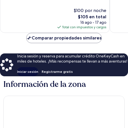
Distrito
10,
10,
de
Magnífico,
Muy
$100 por noche
Guishan
858
bueno,
El
$105 en total
opiniones
1,450
precio
16 ago - 17 ago
opinion
actual
Total con impuestos y cargos
es
de
Comparar propiedades similares
$105
Inicia sesión y reserva para acumular crédito OneKeyCash en
miles de hoteles. ¡Más recompensas te llevan a más aventuras!
Iniciar sesión
Registrarme gratis
Información de la zona