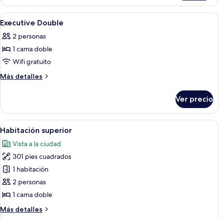
Room
Twin
Room
Abrir
Ropa de cama
1
Executive Double
todas
2 personas
las
1 cama doble
fotos
de
Wifi gratuito
Executive
Más
Más detalles
Double
detalles
sobre
Ver precio
Executive
Double
Abrir
Una habitación de hotel con una cama g
4
Habitación superior
todas
Vista a la ciudad
las
301 pies cuadrados
fotos
de
1 habitación
Habitación
2 personas
superior
1 cama doble
Más
Más detalles
detalles