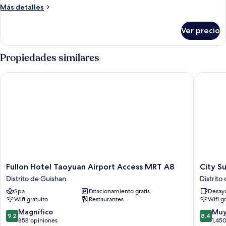
Más
Más detalles
detalles
sobre
Ver precio
Habitación
con
1
Propiedades similares
cama
matrimonial
Fullon Hotel Taoyuan Airport Access MRT A8
City Sui
o
2
individuales
Fullon
City
Fullon Hotel Taoyuan Airport Access MRT A8
City S
Hotel
Suites
Distrito de Guishan
Distrito
Taoyuan
Gatewa
Spa
Estacionamiento gratis
Desayu
Airport
Distrito
Wifi gratuito
Restaurantes
Wifi g
Access
de
MRT
Dayuan
9.2
8.4
Magnífico
Muy
9.2
8.4
A8
de
de
858 opiniones
1,45