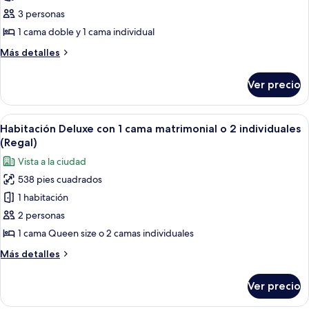
Habitación
3 personas
Deluxe
1 cama doble y 1 cama individual
con
Más
Más detalles
2
detalles
camas
sobre
Ver precio
Habitación
individuales
Deluxe
con
Abrir
Una habitación de hotel moderna con cam
5
2
Habitación Deluxe con 1 cama matrimonial o 2 individuales
todas
camas
(Regal)
individuales
las
Vista a la ciudad
fotos
538 pies cuadrados
de
1 habitación
Habitación
Deluxe
2 personas
con
1 cama Queen size o 2 camas individuales
1
Más
Más detalles
cama
detalles
matrimonial
sobre
Ver precio
Habitación
o
Deluxe