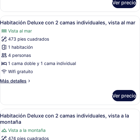
Ver precio
montaña
Habitación
doble
Deluxe,
Abrir
Una habitación de hotel moderna co
7
vista
Habitación Deluxe con 2 camas individuales, vista al mar
todas
a
Vista al mar
la
las
montaña
473 pies cuadrados
fotos
de
1 habitación
Habitación
4 personas
Deluxe
1 cama doble y 1 cama individual
con
Wifi gratuito
2
Más
Más detalles
camas
detalles
individuales,
sobre
Ver precio
vista
Habitación
Deluxe
al
con
Abrir
Una habitación de hotel moderna co
mar
10
2
Habitación Deluxe con 2 camas individuales, vista a la
todas
camas
montaña
individuales,
las
Vista a la montaña
vista
fotos
al
474 pies cuadrados