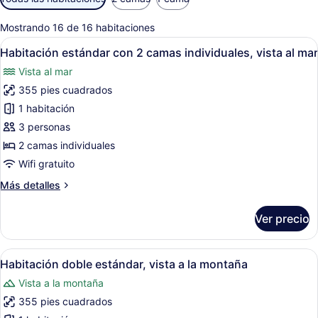
disponibles
para
Mostrando 16 de 16 habitaciones
las
Abrir
Habitación de hotel con dos camas, 
6
habitaciones
Habitación estándar con 2 camas individuales, vista al mar
todas
Vista al mar
las
355 pies cuadrados
fotos
de
1 habitación
Habitación
3 personas
estándar
2 camas individuales
con
Wifi gratuito
2
Más
Más detalles
camas
detalles
individuales,
sobre
Ver precio
vista
Habitación
estándar
al
con
Abrir
Habitación de hotel moderna con una
mar
7
2
Habitación doble estándar, vista a la montaña
todas
camas
Vista a la montaña
individuales,
las
vista
355 pies cuadrados
fotos
al