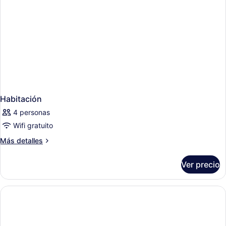
Habitación
4 personas
Wifi gratuito
Más
Más detalles
detalles
sobre
Ver precio
Habitación