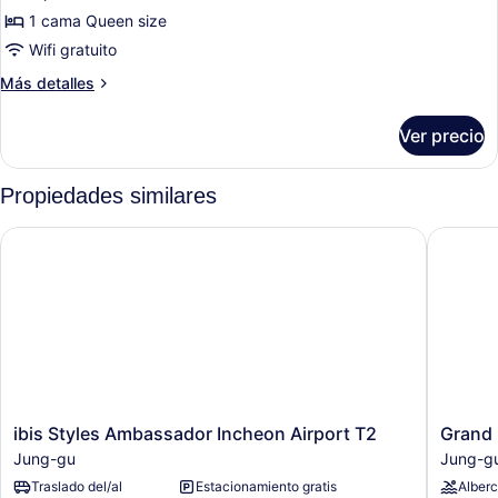
de
1 cama Queen size
DELUXE
Wifi gratuito
DOUBLE
Más
Más detalles
OCEAN
detalles
VIEW
sobre
Ver precio
DELUXE
DOUBLE
OCEAN
Propiedades similares
VIEW
ibis Styles Ambassador Incheon Airport T2
Grand H
ibis
Grand
ibis Styles Ambassador Incheon Airport T2
Grand 
Styles
Hyatt
Jung-gu
Jung-g
Ambassador
Incheon
Traslado del/al
Estacionamiento gratis
Alber
Incheon
Jung-