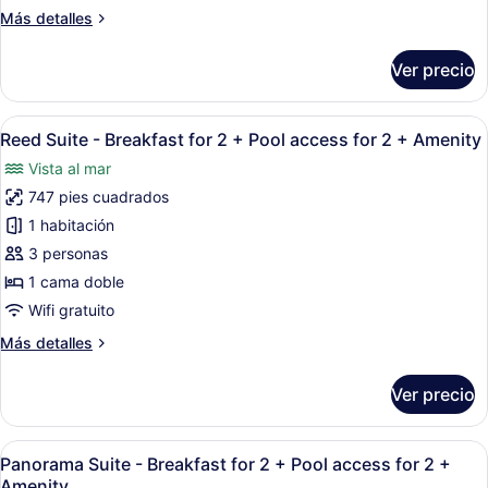
for
Más
Más detalles
2
detalles
+
sobre
Ver precio
Studio
Pool
Suite
access
-
Abrir
Una sala de estar moderna con sofá
for
4
Breakfast
Reed Suite - Breakfast for 2 + Pool access for 2 + Amenity
todas
2
for
Vista al mar
2
las
+
+
747 pies cuadrados
fotos
Amenity
Pool
de
1 habitación
access
Reed
for
3 personas
2
Suite
1 cama doble
+
-
Wifi gratuito
Amenity
Breakfast
Más
Más detalles
for
detalles
2
sobre
Ver precio
+
Reed
Suite
Pool
-
Abrir
Una habitación de hotel moderna co
access
5
Breakfast
Panorama Suite - Breakfast for 2 + Pool access for 2 +
todas
for
for
Amenity