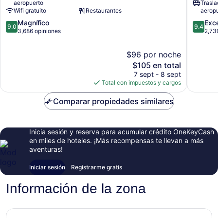
aeropuerto
Trasla
Airport
gu
Wifi gratuito
Restaurantes
aerop
T2
9.0
9.4
Magnífico
Exc
Jung-
9.0
9.4
de
de
3,686 opiniones
2,73
gu
10,
10,
Magnífico,
Excepci
$96 por noche
3,686
2,730
El
$105 en total
opiniones
opinion
precio
7 sept - 8 sept
actual
Total con impuestos y cargos
es
de
Comparar propiedades similares
$105
Inicia sesión y reserva para acumular crédito OneKeyCash
en miles de hoteles. ¡Más recompensas te llevan a más
aventuras!
Iniciar sesión
Registrarme gratis
Información de la zona