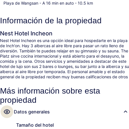
Playa de Wangsan
- A 16 min en auto
- 10.5 km
Información de la propiedad
Nest Hotel Incheon
Nest Hotel Incheon es una opción ideal para hospedarte en la playa
de Inch'on. Hay 3 albercas al aire libre para pasar un rato lleno de
diversión. También te puedes relajar en su gimnasio y su sauna. The
Platz sirve cocina internacional y está abierto para el desayuno, la
comida y la cena. Otros servicios y amenidades a destacar de este
hotel de lujo son sus 2 bares o lounges, su bar junto a la alberca y su
alberca al aire libre por temporada. El personal amable y el estado
general de la propiedad reciben muy buenas calificaciones de otros
visitantes. La propiedad está a una corta distancia a pie de algunas
opciones de transporte público: Water Park Station está a 8
Más información sobre esta
minutos.
propiedad
Datos generales
Tamaño del hotel