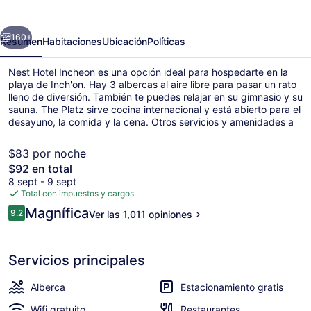
Incheon
erior
Siguiente
160+
Resumen
Habitaciones
Ubicación
Políticas
Nest Hotel Incheon es una opción ideal para hospedarte en la
playa de Inch'on. Hay 3 albercas al aire libre para pasar un rato
lleno de diversión. También te puedes relajar en su gimnasio y su
sauna. The Platz sirve cocina internacional y está abierto para el
desayuno, la comida y la cena. Otros servicios y amenidades a
destacar de este hotel de lujo son sus 2 bares o lounges, su bar
junto a la alberca y su alberca al aire libre por temporada. El
$83 por noche
personal amable y el estado general de la propiedad reciben
El
$92 en total
muy buenas calificaciones de otros visitantes. La propiedad está
precio
8 sept - 9 sept
a una corta distancia a pie de algunas opciones de transporte
Minibar y caja de seguridad en la h
total
Total con impuestos y cargos
público: Water Park Station está a 8 minutos.
es
Opiniones
Magnífica
9.2
Ver las 1,011 opiniones
de
9.2 de 10,
$92
Servicios principales
Alberca
Estacionamiento gratis
Wifi gratuito
Restaurantes