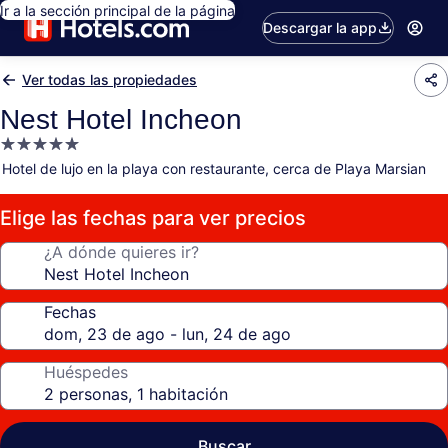
Ir a la sección principal de la página
Descargar la app
Ver todas las propiedades
Nest Hotel Incheon
Propiedad
de
Hotel de lujo en la playa con restaurante, cerca de Playa Marsian
5.0
estrellas
Elige las fechas para ver precios
¿A dónde quieres ir?
Fechas
Huéspedes
Buscar