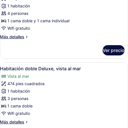
de
mar
1 habitación
Habitación
Deluxe
4 personas
con
1 cama doble y 1 cama individual
2
Wifi gratuito
camas
Más
Más detalles
individuales,
detalles
vista
sobre
Ver precio
Habitación
a
Deluxe
la
con
Abrir
Habitación de hotel moderna con tel
montaña
8
2
Habitación doble Deluxe, vista al mar
todas
camas
Vista al mar
individuales,
las
vista
474 pies cuadrados
fotos
a
de
1 habitación
la
Habitación
montaña
3 personas
doble
1 cama doble
Deluxe,
Wifi gratuito
vista
Más
Más detalles
al
detalles