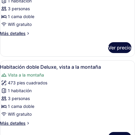
de
1 habitación
mar
Habitación
3 personas
doble
1 cama doble
estándar,
Wifi gratuito
vista
Más
Más detalles
a
detalles
la
sobre
Ver precio
montaña
Habitación
doble
estándar,
Abrir
Habitación de hotel con televisión, 
7
vista
Habitación doble Deluxe, vista a la montaña
todas
a
Vista a la montaña
la
las
montaña
473 pies cuadrados
fotos
de
1 habitación
Habitación
3 personas
doble
1 cama doble
Deluxe,
Wifi gratuito
vista
Más
Más detalles
a
detalles
la
sobre