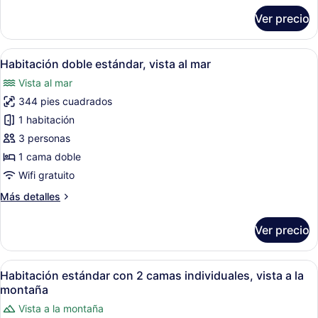
mar
sobre
Ver precio
Habitación
doble
Deluxe,
Abrir
Habitación de hotel con una cama gr
6
vista
Habitación doble estándar, vista al mar
todas
al
Vista al mar
mar
las
344 pies cuadrados
fotos
de
1 habitación
Habitación
3 personas
doble
1 cama doble
estándar,
Wifi gratuito
vista
Más
Más detalles
al
detalles
mar
sobre
Ver precio
Habitación
doble
estándar,
Abrir
Habitación de hotel con dos camas,
8
vista
Habitación estándar con 2 camas individuales, vista a la
todas
al
montaña
mar
las
Vista a la montaña
fotos