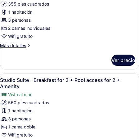
355 pies cuadrados
de
1 habitación
Habitación
estándar
3 personas
con
2 camas individuales
2
Wifi gratuito
camas
Más
Más detalles
individuales,
detalles
vista
sobre
Ver precio
Habitación
a
estándar
la
con
Abrir
Habitación de hotel moderna con u
montaña
4
2
Studio Suite - Breakfast for 2 + Pool access for 2 +
todas
camas
Amenity
individuales,
las
Vista al mar
vista
fotos
a
560 pies cuadrados
de
la
1 habitación
Studio
montaña
Suite
3 personas
-
1 cama doble
Breakfast
Wifi gratuito