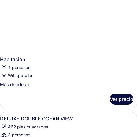
Habitación
4 personas
Wifi gratuito
Más
Más detalles
detalles
sobre
Ver precio
Habitación
Abrir
Minibar y caja de seguridad en la h
8
DELUXE DOUBLE OCEAN VIEW
todas
462 pies cuadrados
las
3 personas
fotos