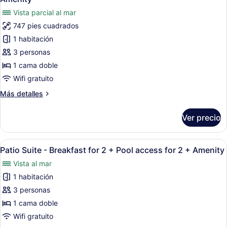
2
las
2
Vista parcial al mar
+
fotos
+
Pool
747 pies cuadrados
de
Amenity
access
1 habitación
Panorama
for
2
Suite
3 personas
+
-
1 cama doble
Amenity
Breakfast
Wifi gratuito
for
Más
Más detalles
2
detalles
+
sobre
Ver precio
Panorama
Pool
Suite
access
-
Abrir
Una sala moderna con un conjunto 
for
7
Breakfast
Patio Suite - Breakfast for 2 + Pool access for 2 + Amenity
todas
2
for
Vista al mar
2
las
+
+
1 habitación
fotos
Amenity
Pool
de
3 personas
access
Patio
for
1 cama doble
2
Suite
Wifi gratuito
+
-