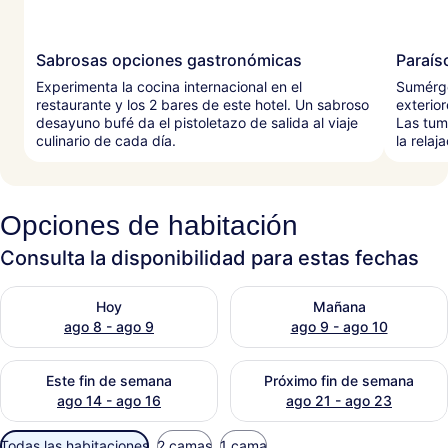
Sabrosas opciones gastronómicas
Paraíso
Experimenta la cocina internacional en el
Sumérge
restaurante y los 2 bares de este hotel. Un sabroso
exterio
desayuno bufé da el pistoletazo de salida al viaje
Las tum
culinario de cada día.
la relaj
Opciones de habitación
Consulta la disponibilidad para estas fechas
Consulta la disponibilidad para hoy ago 8 - ago 9
Consulta la disponibilidad 
Hoy
Mañana
ago 8 - ago 9
ago 9 - ago 10
Consulta la disponibilidad para este fin de semana ago 14 
Consulta la disponibilidad p
Este fin de semana
Próximo fin de semana
ago 14 - ago 16
ago 21 - ago 23
Filtros
Todas las habitaciones
2 camas
1 cama