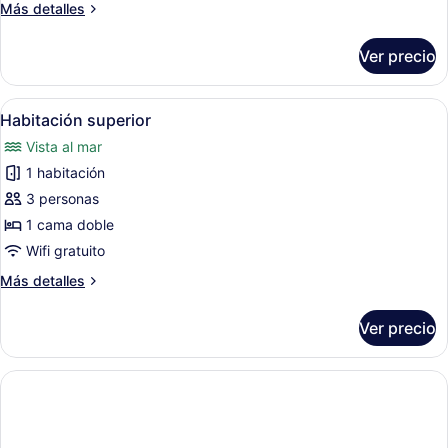
Amenity
Más
Más detalles
Breakfast
detalles
for
sobre
Ver precio
Patio
2
Suite
+
-
Abrir
Una habitación de hotel moderna co
Pool
6
Breakfast
Habitación superior
todas
access
for
Vista al mar
2
las
for
+
1 habitación
fotos
2
Pool
de
3 personas
+
access
Habitación
for
Amenity
1 cama doble
2
superior
Wifi gratuito
+
Amenity
Más
Más detalles
detalles
sobre
Ver precio
Habitación
superior