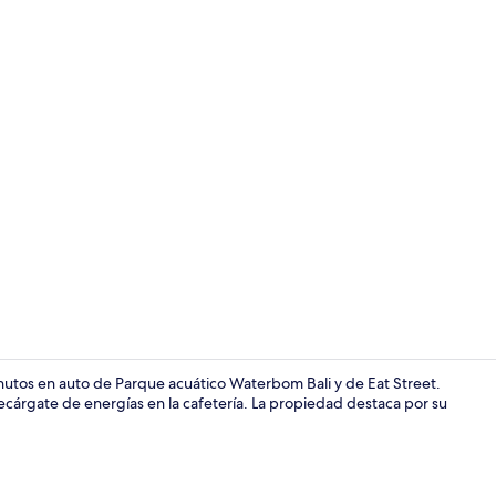
Caja de segur
nutos en auto de Parque acuático Waterbom Bali y de Eat Street.
cárgate de energías en la cafetería. La propiedad destaca por su
Alberca tec