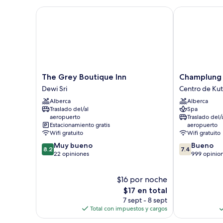
The Grey Boutique Inn
Champlung Ma
The
Champlung
The Grey Boutique Inn
Champlung 
Grey
Mas
Dewi Sri
Centro de Ku
Boutique
Hotel
Alberca
Alberca
Inn
Legian
Traslado del/al
Spa
Dewi
Centro
aeropuerto
Traslado del/
Sri
de
Estacionamiento gratis
aeropuerto
Kuta
Wifi gratuito
Wifi gratuito
8.2
7.4
Muy bueno
Bueno
8.2
7.4
de
de
22 opiniones
999 opinio
10,
10,
Muy
Bueno,
$16 por noche
bueno,
999
22
El
opiniones
$17 en total
opiniones
precio
7 sept - 8 sept
actual
Total con impuestos y cargos
es