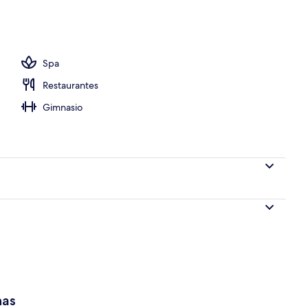
ada
Spa
Restaurantes
Gimnasio
has