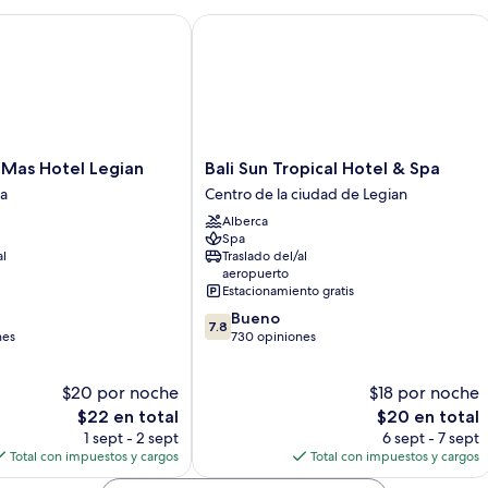
s Hotel Legian
Bali Sun Tropical Hotel & Spa
Bali
Mas Hotel Legian
Bali Sun Tropical Hotel & Spa
Sun
ta
Centro de la ciudad de Legian
Tropical
Alberca
Hotel
Spa
&
al
Traslado del/al
Spa
aeropuerto
Centro
Estacionamiento gratis
de
7.8
Bueno
la
7.8
de
nes
730 opiniones
ciudad
10,
de
Bueno,
Legian
$20 por noche
$18 por noche
730
El
opiniones
El
$22 en total
$20 en total
precio
precio
1 sept - 2 sept
6 sept - 7 sept
actual
actual
Total con impuestos y cargos
Total con impuestos y cargos
es
es