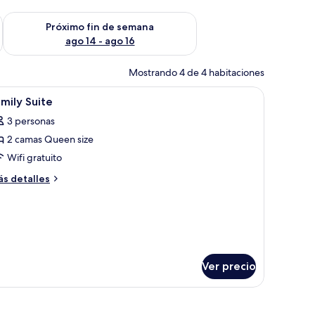
fin de semana ago 7 - ago 9
Consulta la disponibilidad para el próximo fin de semana ago 
Próximo fin de semana
ago 14 - ago 16
Mostrando 4 de 4 habitaciones
 dos mesitas de noche y una mesita auxiliar.
brir
Caja de seguridad en la habitación, escritorio
2
mily Suite
odas
3 personas
s
2 camas Queen size
otos
e
Wifi gratuito
amily
ás
s detalles
uite
talles
bre
mily
ite
Ver precio