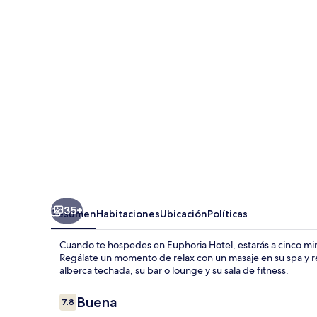
35+
Resumen
Habitaciones
Ubicación
Políticas
Cuando te hospedes en Euphoria Hotel, estarás a cinco mi
Regálate un momento de relax con un masaje en su spa y re
alberca techada, su bar o lounge y su sala de fitness.
Opiniones
Buena
7.8
7.8 de 10,