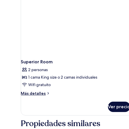
Superior Room
2 personas
1 cama King size o 2 camas individuales
Wifi gratuito
Más
Más detalles
detalles
sobre
Ver preci
Superior
Room
Propiedades similares