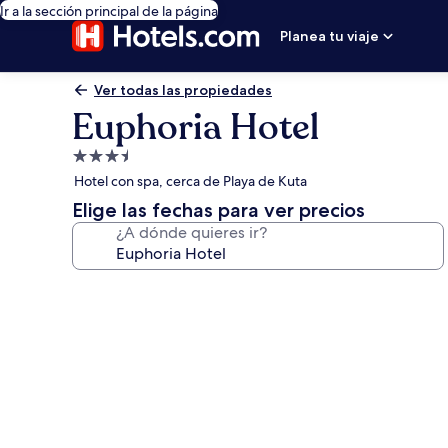
Ir a la sección principal de la página
Planea tu viaje
Ver todas las propiedades
Euphoria Hotel
Propiedad
de
Hotel con spa, cerca de Playa de Kuta
3.5
Elige las fechas para ver precios
estrellas
¿A dónde quieres ir?
Galería
de
fotos
de
Euphoria
Hotel