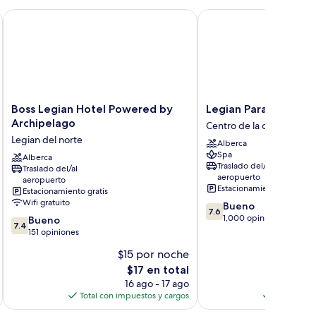
Boss Legian Hotel Powered by Archipelago
Legian Paradiso Hotel
Boss
Legian
Boss Legian Hotel Powered by
Legian Paradiso Hot
Legian
Paradiso
Archipelago
Centro de la ciudad de L
Hotel
Hotel
Legian del norte
Alberca
Powered
Centro
Spa
by
Alberca
de
Traslado del/al
Traslado del/al
Archipelago
la
aeropuerto
aeropuerto
Legian
ciudad
Estacionamiento gratis
Estacionamiento gratis
del
de
Wifi gratuito
7.6
Bueno
norte
Legian
7.6
de
1,000 opiniones
7.4
Bueno
7.4
10,
de
151 opiniones
Bueno,
10,
$15 por noche
1,000
Bueno,
El
opiniones
$17 en total
151
precio
opiniones
16 ago - 17 ago
actual
Total con impuestos y cargos
Total con 
es