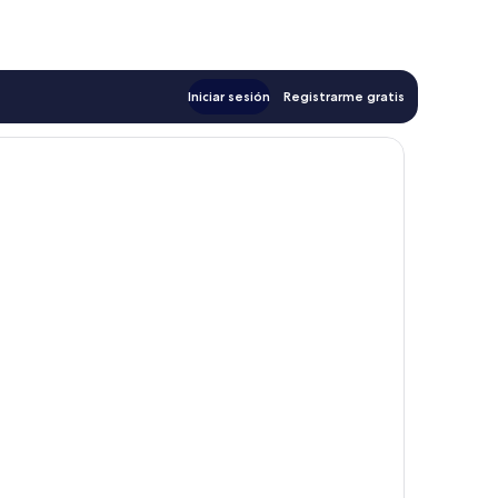
de
$17
Iniciar sesión
Registrarme gratis