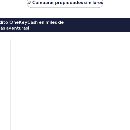
de
de
Comparar propiedades similares
$22
$20
rédito OneKeyCash en miles de
ás aventuras!