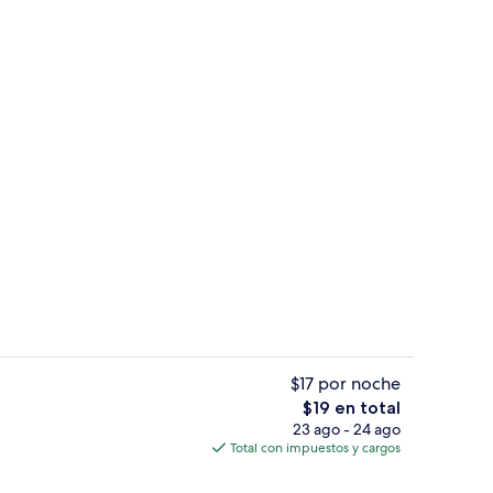
idad en la habitación, escritorio y insonorización
Detalle interior
$17 por noche
El
$19 en total
precio
23 ago - 24 ago
hada
Buffet
total
Total con impuestos y cargos
es
de