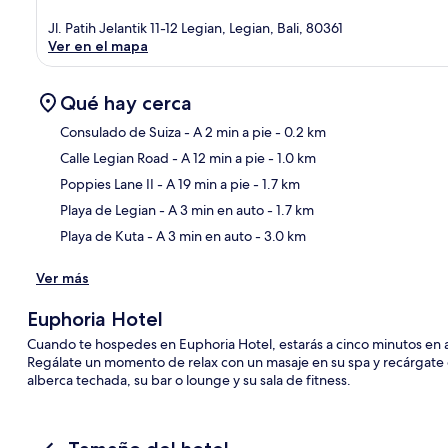
Jl. Patih Jelantik 11-12 Legian, Legian, Bali, 80361
Ver en el mapa
Qué hay cerca
Consulado de Suiza
- A 2 min a pie
- 0.2 km
Calle Legian Road
- A 12 min a pie
- 1.0 km
Sec
Poppies Lane II
- A 19 min a pie
- 1.7 km
Playa de Legian
- A 3 min en auto
- 1.7 km
Playa de Kuta
- A 3 min en auto
- 3.0 km
Ver más
Euphoria Hotel
Cuando te hospedes en Euphoria Hotel, estarás a cinco minutos en 
Regálate un momento de relax con un masaje en su spa y recárgate d
alberca techada, su bar o lounge y su sala de fitness.