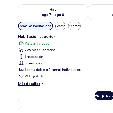
Consulta la disponibilidad para hoy ago 7 - ago 8
Consulta la d
Hoy
ago 7 - ago 8
Filtros
Todas las habitaciones
1 cama
2 camas
disponibles
Abrir
Habitación de hotel con dos cam
para
5
Habitación superior
todas
las
Vista a la ciudad
las
habitaciones
226 pies cuadrados
fotos
de
1 habitación
Habitación
3 personas
superior
1 cama doble o 2 camas individuales
Wifi gratuito
Más
Más detalles
detalles
sobre
Ver preci
Habitación
superior