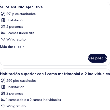
Abrir
Una habitación de hotel moderna con un
8
Suite estudio ejecutiva
todas
291 pies cuadrados
las
1 habitación
fotos
de
2 personas
Suite
1 cama Queen size
estudio
Wifi gratuito
ejecutiva
Más
Más detalles
detalles
sobre
Ver precio
Suite
estudio
ejecutiva
Abrir
Un dormitorio moderno con una cama g
6
Habitación superior con 1 cama matrimonial o 2 individuales
todas
269 pies cuadrados
las
1 habitación
fotos
de
2 personas
Habitación
1 cama doble o 2 camas individuales
superior
Wifi gratuito