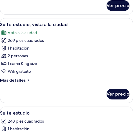
la
sobre
Ver precio
ciudad
Suite
estudio
Confort,
Abrir
Una habitación moderna y minimalista c
8
vista
Suite estudio, vista a la ciudad
todas
a
Vista a la ciudad
la
las
ciudad
269 pies cuadrados
fotos
de
1 habitación
Suite
2 personas
estudio,
1 cama King size
vista
Wifi gratuito
a
Más
Más detalles
la
detalles
ciudad
sobre
Ver precio
Suite
estudio,
vista
Abrir
Un dormitorio moderno y funcional con
5
a
Suite estudio
todas
la
248 pies cuadrados
ciudad
las
1 habitación
fotos