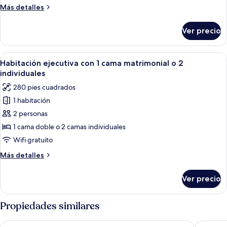
con
Más
Más detalles
1
detalles
cama
sobre
Ver precio
Habitación
matrimonial
superior
o
con
Abrir
Un dormitorio moderno con una cama g
2
5
1
Habitación ejecutiva con 1 cama matrimonial o 2
todas
individuales
cama
individuales
matrimonial
las
280 pies cuadrados
o
fotos
2
1 habitación
de
individuales
2 personas
Habitación
ejecutiva
1 cama doble o 2 camas individuales
con
Wifi gratuito
1
Más
Más detalles
cama
detalles
matrimonial
sobre
Ver precio
Habitación
o
ejecutiva
2
con
Propiedades similares
individuales
1
cama
Archinuè Suite & Apartments
Hotel C