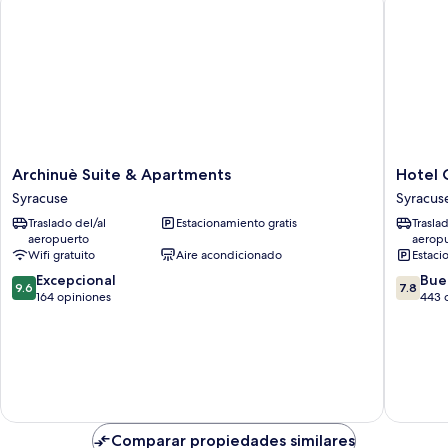
matrimonial
o
2
individuales
Archinuè
Hotel
Archinuè Suite & Apartments
Hotel
Suite
Como
Syracuse
Syracus
&
Syracus
Traslado del/al
Estacionamiento gratis
Trasla
Apartments
aeropuerto
aerop
Syracuse
Wifi gratuito
Aire acondicionado
Estaci
9.6
7.8
Excepcional
Bue
9.6
7.8
de
de
164 opiniones
443 
10,
10,
Excepcional,
Bueno,
164
443
opiniones
opinion
Comparar propiedades similares