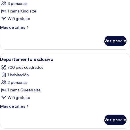
de
3 personas
Suite
1 cama King size
estudio
Wifi gratuito
Más
Más detalles
detalles
sobre
Ver precio
Suite
estudio
Abrir
Una cocina moderna con comedor, un s
7
Departamento exclusivo
todas
700 pies cuadrados
las
1 habitación
fotos
de
2 personas
Departamento
1 cama Queen size
exclusivo
Wifi gratuito
Más
Más detalles
detalles
sobre
Ver precio
Departamento
exclusivo