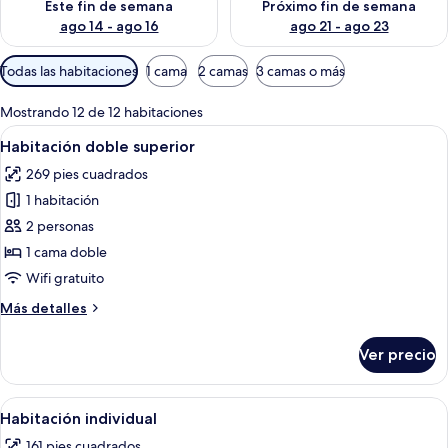
Este fin de semana
Próximo fin de semana
ago 14 - ago 16
ago 21 - ago 23
Filtros
Todas las habitaciones
1 cama
2 camas
3 camas o más
disponibles
para
Mostrando 12 de 12 habitaciones
las
Abrir
Habitación de hotel con cama, escritorio
6
Habitación doble superior
habitaciones
todas
269 pies cuadrados
las
1 habitación
fotos
de
2 personas
Habitación
1 cama doble
doble
Wifi gratuito
superior
Más
Más detalles
detalles
sobre
Ver precio
Habitación
doble
superior
Abrir
Una habitación de hotel con una cama,
5
Habitación individual
todas
161 pies cuadrados