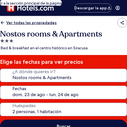
Ir a la sección principal de la página
Descargar la app
Ver todas las propiedades
Nostos rooms & Apartments
Propiedad
de
Bed & breakfast en el centro histórico en Siracusa
3.0
estrellas
Elige las fechas para ver precios
¿A dónde quieres ir?
Fechas
Huéspedes
Buscar