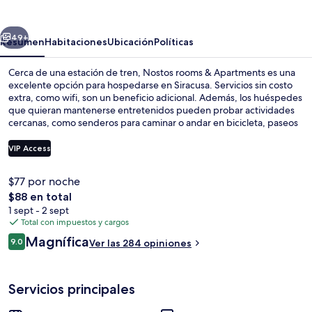
&
Apartments
erior
Siguiente
49+
Resumen
Habitaciones
Ubicación
Políticas
Cerca de una estación de tren, Nostos rooms & Apartments es una
excelente opción para hospedarse en Siracusa. Servicios sin costo
extra, como wifi, son un beneficio adicional. Además, los huéspedes
que quieran mantenerse entretenidos pueden probar actividades
cercanas, como senderos para caminar o andar en bicicleta, paseos
en bicicleta de montaña y buceo.
VIP Access
$77 por noche
Cafetera y tetera y tetera eléctrica
El
$88 en total
precio
1 sept - 2 sept
total
Total con impuestos y cargos
es
Opiniones
Magnífica
9.0
Ver las 284 opiniones
de
9.0 de 10,
$88
Servicios principales