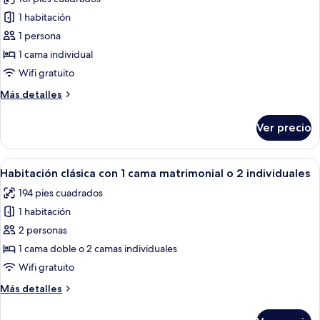
las
1 habitación
fotos
de
1 persona
Habitación
1 cama individual
individual
Wifi gratuito
Más
Más detalles
detalles
sobre
Ver precio
Habitación
individual
Abrir
Una habitación de hotel moderna con 
5
Habitación clásica con 1 cama matrimonial o 2 individuales
todas
194 pies cuadrados
las
1 habitación
fotos
de
2 personas
Habitación
1 cama doble o 2 camas individuales
clásica
Wifi gratuito
con
Más
Más detalles
1
detalles
cama
sobre