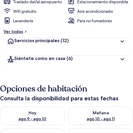
Traslado del/al aeropuerto
Estacionamiento disponible
Wifi gratuito
Aire acondicionado
Lavandería
Para no fumadores
Ver todos
Servicios principales
(12)
Siéntete como en casa
(6)
Opciones de habitación
Consulta la disponibilidad para estas fechas
Consulta la disponibilidad para hoy ago 9 - ago 10
Consulta la disponibilidad par
Hoy
Mañana
ago 9 - ago 10
ago 10 - ago 11
Consulta la disponibilidad para este fin de semana ago 14 - ag
Consulta la disponibilidad pa