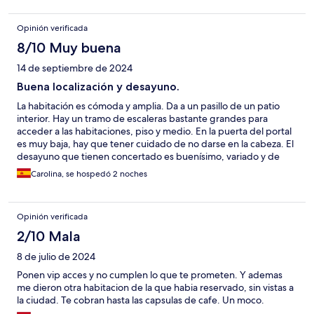
Opinión verificada
8/10 Muy buena
14 de septiembre de 2024
Buena localización y desayuno.
La habitación es cómoda y amplia. Da a un pasillo de un patio
interior. Hay un tramo de escaleras bastante grandes para
acceder a las habitaciones, piso y medio. En la puerta del portal
es muy baja, hay que tener cuidado de no darse en la cabeza. El
desayuno que tienen concertado es buenísimo, variado y de
calidad. La ubicación muy buena también, a diez minutos
Carolina, se hospedó 2 noches
andando de la estación de tren, bus interurbano, la isla de
Ortigia a cinco minutos. El personal es amable y aconseja sobre
los alrededores.
Opinión verificada
2/10 Mala
8 de julio de 2024
Ponen vip acces y no cumplen lo que te prometen. Y ademas
me dieron otra habitacion de la que habia reservado, sin vistas a
la ciudad. Te cobran hasta las capsulas de cafe. Un moco.