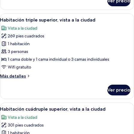
Ver precio
Habitación
matrimonial
clásica
o
con
Abrir
Un dormitorio moderno con cama, sofá,
2
6
1
Habitación triple superior, vista a la ciudad
todas
individuales
cama
Vista a la ciudad
matrimonial
las
o
269 pies cuadrados
fotos
2
de
1 habitación
individuales
Habitación
3 personas
triple
1 cama doble y 1 cama individual o 3 camas individuales
superior,
Wifi gratuito
vista
Más
Más detalles
a
detalles
la
sobre
Ver precio
ciudad
Habitación
triple
superior,
Abrir
Una habitación de hotel moderna con u
5
vista
Habitación cuádruple superior, vista a la ciudad
todas
a
Vista a la ciudad
la
las
ciudad
301 pies cuadrados
fotos
de
1 habitación