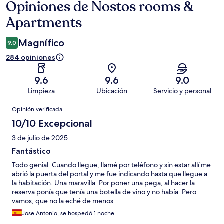
Opiniones de Nostos rooms &
Opiniones
Apartments
Magnífico
9.0
284 opiniones
9.6
9.6
9.0
Limpieza
Ubicación
Servicio y personal
Opiniones
Opinión verificada
10/10 Excepcional
3 de julio de 2025
Fantástico
Todo genial. Cuando llegue, llamé por teléfono y sin estar allí me
abrió la puerta del portal y me fue indicando hasta que llegue a
la habitación. Una maravilla. Por poner una pega, al hacer la
reserva ponía que tenía una botella de vino y no había. Pero
vamos, que no la eché de menos.
Jose Antonio, se hospedó 1 noche