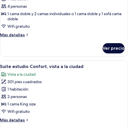
Habitación
4 personas
cuádruple
1 cama doble y 2 camas individuales o 1 cama doble y 1 sofá cama
superior,
doble
vista
Wifi gratuito
a
Más
Más detalles
la
detalles
ciudad
sobre
Ver precio
Habitación
cuádruple
superior,
Abrir
Una habitación de hotel moderna con u
6
vista
Suite estudio Confort, vista a la ciudad
todas
a
Vista a la ciudad
la
las
ciudad
301 pies cuadrados
fotos
de
1 habitación
Suite
2 personas
estudio
1 cama King size
Confort,
Wifi gratuito
vista
Más
Más detalles
a
detalles