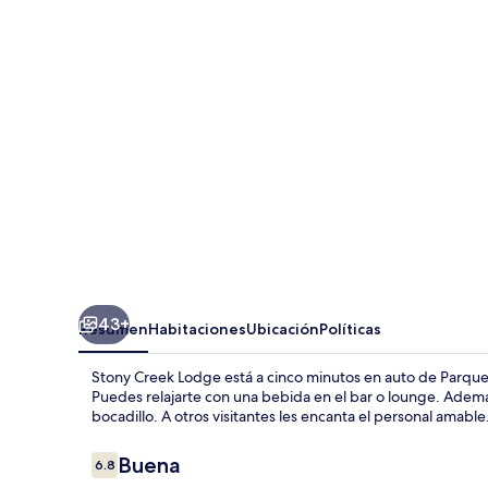
Lodge
43+
Resumen
Habitaciones
Ubicación
Políticas
Stony Creek Lodge está a cinco minutos en auto de Parque
Puedes relajarte con una bebida en el bar o lounge. Además
bocadillo. A otros visitantes les encanta el personal amable
Opiniones
Buena
6.8
6.8 de 10,