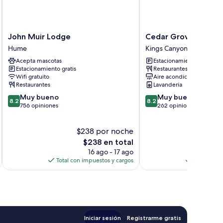
John
Cedar
John Muir Lodge
Cedar Grove Lodge
Muir
Grove
Hume
Kings Canyon National P
Lodge
Lodge
Acepta mascotas
Estacionamiento gratis
Hume
Kings
Estacionamiento gratis
Restaurantes
Canyon
Wifi gratuito
Aire acondicionado
National
Restaurantes
Lavandería
Park
8.2
8.2
Muy bueno
Muy bueno
8.2
8.2
de
de
756 opiniones
262 opiniones
10,
10,
Muy
Muy
$238 por noche
$2
bueno,
bueno,
756
El
262
E
$238 en total
opiniones
precio
opiniones
16 ago - 17 ago
actual
Total con impuestos y cargos
Total con 
es
de
$238
Iniciar sesión
Registrarme gratis