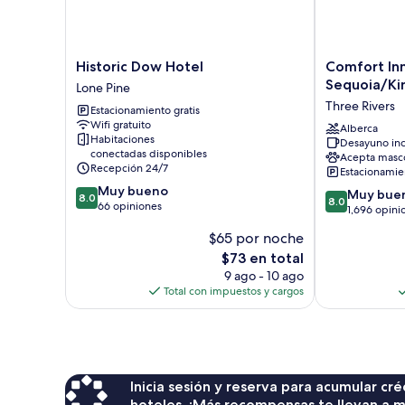
Historic
Comfort
Historic Dow Hotel
Comfort Inn
Dow
Inn
Sequoia/Ki
Lone Pine
Hotel
&
Three Rivers
Estacionamiento gratis
Lone
Suites
Wifi gratuito
Pine
Sequoia/King
Alberca
Habitaciones
Desayuno inc
Canyon
conectadas disponibles
Acepta masc
Three
Recepción 24/7
Estacionamien
Rivers
8.0
Muy bueno
8.0
Muy bue
8.0
8.0
de
66 opiniones
de
1,696 opini
10,
10,
$65 por noche
Muy
Muy
bueno,
El
$73 en total
bueno,
66
precio
1,696
9 ago - 10 ago
opiniones
actual
opiniones
Total con impuestos y cargos
es
de
$73
Inicia sesión y reserva para acumular c
hoteles. ¡Más recompensas te llevan a m