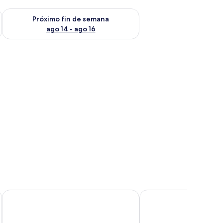
fin de semana ago 7 - ago 9
Consulta la disponibilidad para el próximo fin de semana ago 
Próximo fin de semana
ago 14 - ago 16
John Muir Lodge
Cedar Grove Lodge