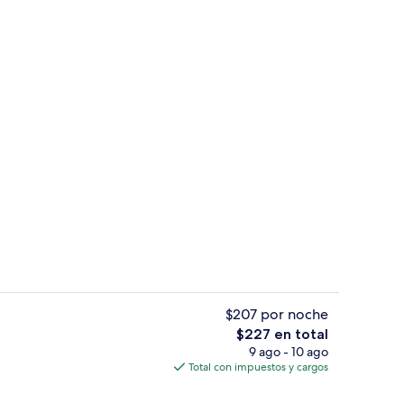
Área de parrilladas y picnic
$207 por noche
El
$227 en total
precio
9 ago - 10 ago
familiar
Exterior
total
Total con impuestos y cargos
es
de