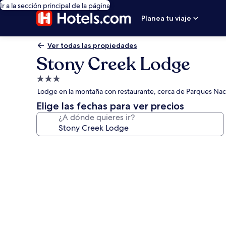
Ir a la sección principal de la página
Planea tu viaje
Ver todas las propiedades
Stony Creek Lodge
Propiedad
de
Lodge en la montaña con restaurante, cerca de Parques Nac
3.0
Elige las fechas para ver precios
estrellas
¿A dónde quieres ir?
Galería
de
fotos
de
Stony
Creek