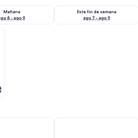
isponibilidad para mañana ago 8 - ago 9
Consulta la disponibilidad para este 
Mañana
Este fin de semana
ago 8 - ago 9
ago 7 - ago 9
e madera, un ventilador de pie, una lámpara y un cuadro en la pared.
o
& Suites Sequoia/Kings Canyon
Montecito Sequoia Lodge