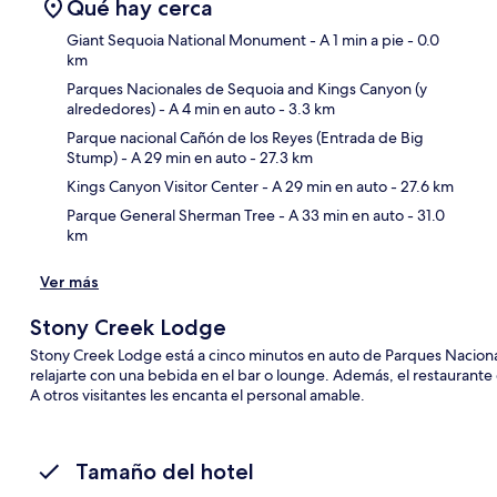
Qué hay cerca
Giant Sequoia National Monument
- A 1 min a pie
- 0.0
km
Parques Nacionales de Sequoia and Kings Canyon (y
Sec
alrededores)
- A 4 min en auto
- 3.3 km
Parque nacional Cañón de los Reyes (Entrada de Big
Stump)
- A 29 min en auto
- 27.3 km
Kings Canyon Visitor Center
- A 29 min en auto
- 27.6 km
Parque General Sherman Tree
- A 33 min en auto
- 31.0
km
Ver más
Stony Creek Lodge
Stony Creek Lodge está a cinco minutos en auto de Parques Nacion
relajarte con una bebida en el bar o lounge. Además, el restaurante e
A otros visitantes les encanta el personal amable.
Tamaño del hotel