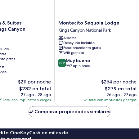
Montecito
 & Suites
Montecito Sequoia Lodge
Sequoia
ngs Canyon
Kings Canyon National Park
Lodge
Alberca
Kings
Desayuno incluido
s
Canyon
Estacionamiento gratis
luido
National
Wifi gratuito
otas
Park
to gratis
8.2
Muy bueno
8.2
de
997 opiniones
no
10,
ones
Muy
$211 por noche
$254 por noche
bueno,
El
997
El
$232 en total
$279 en total
precio
opiniones
precio
27 ago - 28 ago
26 ago - 27 ago
actual
actual
Total con impuestos y cargos
Total con impuestos y cargos
es
es
de
de
Comparar propiedades similares
$232
$279
rédito OneKeyCash en miles de
ás aventuras!