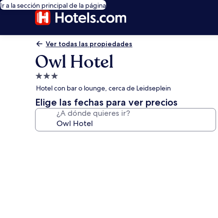
Ir a la sección principal de la página
Ver todas las propiedades
Owl Hotel
Propiedad
de
Hotel con bar o lounge, cerca de Leidseplein
3.0
Elige las fechas para ver precios
estrellas
¿A dónde quieres ir?
Galería
de
fotos
de
Owl
Hotel