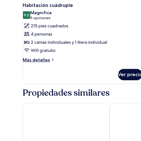
Abrir
Habitación de hotel con literas
9
Habitación cuádruple
todas
Magnífica
las
9.2
9.2 de 10
(5
5 opiniones
fotos
opiniones)
215 pies cuadrados
de
4 personas
Habitación
2 camas individuales y 1 litera individual
cuádruple
Wifi gratuito
Más
Más detalles
detalles
sobre
Ver preci
Habitación
cuádruple
Propiedades similares
Park Centraal Amsterdam, part of Sircle Collection
Leonardo Ho