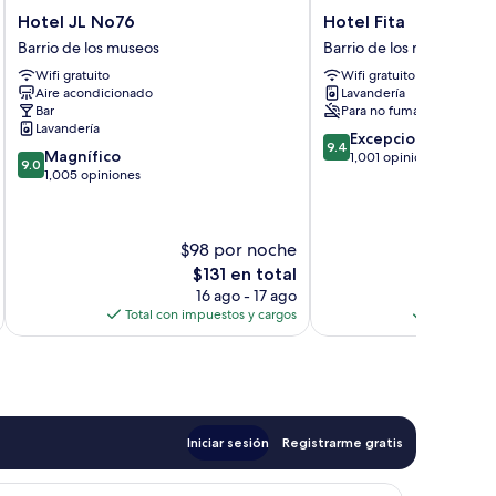
Hotel
Hotel
Hotel JL No76
Hotel Fita
JL
Fita
Barrio de los museos
Barrio de los museos
No76
Barrio
Wifi gratuito
Wifi gratuito
Barrio
de
Aire acondicionado
Lavandería
de
los
Bar
Para no fumadores
los
museos
Lavandería
9.4
museos
Excepcional
9.4
9.0
Magnífico
de
1,001 opiniones
9.0
de
1,005 opiniones
10,
10,
Excepcional,
Magnífico,
1,001
1,005
opiniones
$98 por noche
opiniones
El
$131 en total
precio
16 ago - 17 ago
actual
Total con impuestos y cargos
Total con 
es
de
$131
Iniciar sesión
Registrarme gratis