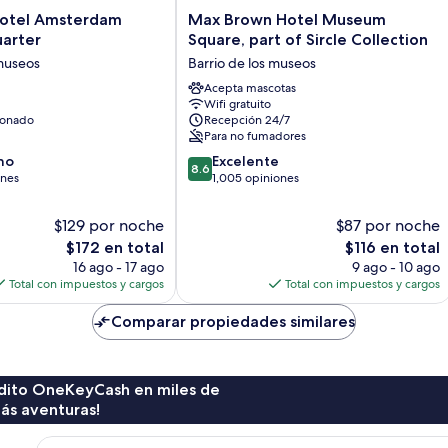
Max
otel Amsterdam
Max Brown Hotel Museum
Brown
arter
Square, part of Sircle Collection
Hotel
 museos
Barrio de los museos
Museum
Square,
Acepta mascotas
Wifi gratuito
part
ionado
Recepción 24/7
of
Para no fumadores
Sircle
8.6
no
Collection
Excelente
8.6
de
ones
Barrio
1,005 opiniones
10,
de
Excelente,
los
$129 por noche
$87 por noche
1,005
museos
El
El
$172 en total
$116 en total
opiniones
precio
precio
16 ago - 17 ago
9 ago - 10 ago
actual
actual
Total con impuestos y cargos
Total con impuestos y cargos
es
es
de
de
Comparar propiedades similares
$172
$116
rédito OneKeyCash en miles de
ás aventuras!