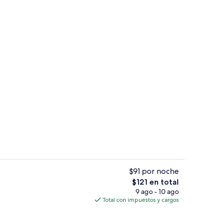
Restaurantes
$91 por noche
El
$121 en total
precio
9 ago - 10 ago
Terraza o patio
total
Total con impuestos y cargos
es
de