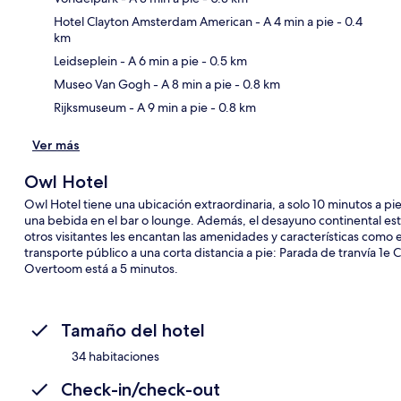
Hotel Clayton Amsterdam American
- A 4 min a pie
- 0.4
km
Sec
Leidseplein
- A 6 min a pie
- 0.5 km
Museo Van Gogh
- A 8 min a pie
- 0.8 km
Rijksmuseum
- A 9 min a pie
- 0.8 km
Ver más
Owl Hotel
Owl Hotel tiene una ubicación extraordinaria, a solo 10 minutos a p
una bebida en el bar o lounge. Además, el desayuno continental está 
otros visitantes les encantan las amenidades y características como
transporte público a una corta distancia a pie: Parada de tranvía 1e
Overtoom está a 5 minutos.
Tamaño del hotel
34 habitaciones
Check-in/check-out