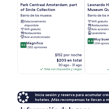
Park
Leonardo
Park Centraal Amsterdam, part
Leonardo H
Centraal
Hotel
of Sircle Collection
Museum Qu
Amsterdam,
Amsterdam
Barrio de los museos
Barrio de los
part
Museum
of
Estacionamiento
Quarter
Wifi gratuito
disponible
Restaurantes
Sircle
Barrio
Wifi gratuito
Aire acondic
Collection
de
Restaurantes
Lavandería
Barrio
los
Aire acondicionado
8.4
de
museos
Muy bue
8.4
9.0
Magnífico
de
los
1,014 opini
9.0
de
1,352 opiniones
10,
museos
10,
Muy
$152 por noche
Magnífico,
bueno,
El
$203 en total
1,352
1,014
precio
opiniones
30 ago - 31 ago
opiniones
actual
Total con impuestos y cargos
es
de
$203
Inicia sesión y reserva para acumular c
hoteles. ¡Más recompensas te llevan a m