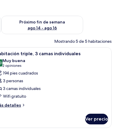
fin de semana ago 7 - ago 9
Consulta la disponibilidad para el próximo fin de semana ago 
Próximo fin de semana
ago 14 - ago 16
Mostrando 5 de 5 habitaciones
torio, silla, lámpara de escritorio, teléfono y espejo.
brir
Habitación de hotel con dos camas, un escritori
7
bitación triple, 3 camas individuales
odas
Muy buena
s
0
8.0 de 10
(2
2 opiniones
otos
opiniones)
194 pies cuadrados
e
3 personas
abitación
3 camas individuales
iple,
Wifi gratuito
amas
ás
s detalles
talles
ndividuales
bre
Ver precio
bitación
iple,