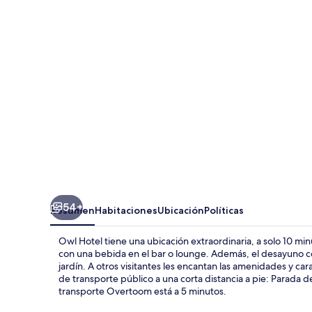
54+
Resumen
Habitaciones
Ubicación
Políticas
Owl Hotel tiene una ubicación extraordinaria, a solo 10 mi
con una bebida en el bar o lounge. Además, el desayuno con
jardín. A otros visitantes les encantan las amenidades y ca
de transporte público a una corta distancia a pie: Parada d
transporte Overtoom está a 5 minutos.