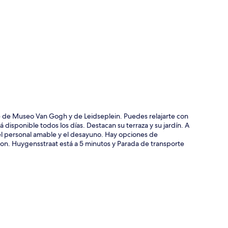
ción del mapa
ie de Museo Van Gogh y de Leidseplein. Puedes relajarte con
disponible todos los días. Destacan su terraza y su jardín. A
 el personal amable y el desayuno. Hay opciones de
 Con. Huygensstraat está a 5 minutos y Parada de transporte