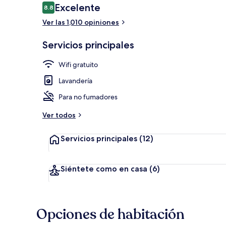
Opiniones
Excelente
8.8
8.8 de 10,
Ver las 1,010 opiniones
Entrada de l
Servicios principales
Wifi gratuito
Lavandería
Para no fumadores
Ver todos
Servicios principales
(12)
Siéntete como en casa
(6)
Opciones de habitación