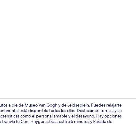
Interior
nutos a pie de Museo Van Gogh y de Leidseplein. Puedes relajarte
tinental está disponible todos los días. Destacan su terraza y su
racterísticas como el personal amable y el desayuno. Hay opciones
Lounge
e tranvía 1e Con. Huygensstraat está a 5 minutos y Parada de