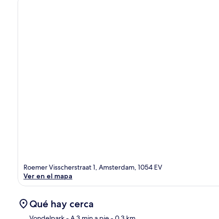
Roemer Visscherstraat 1, Amsterdam, 1054 EV
Ver en el mapa
Qué hay cerca
Vondelpark
- A 3 min a pie
- 0.3 km