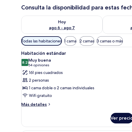
Consulta la disponibilidad para estas fec
Consulta la disponibilidad para hoy ago 6 - ago 7
Consulta la d
Hoy
ago 6 - ago 7
Filtros
Todas las habitaciones
1 cama
2 camas
3 camas o más
disponibles
Abrir
Una habitación de hotel con cam
para
11
Habitación estándar
todas
las
Muy buena
las
8.2
habitaciones
8.2 de 10
(54
54 opiniones
fotos
opiniones)
161 pies cuadrados
de
2 personas
Habitación
1 cama doble o 2 camas individuales
estándar
Wifi gratuito
Más
Más detalles
detalles
sobre
Ver preci
Habitación
estándar