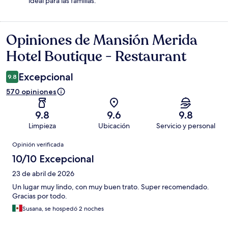
ideal para las familias.
Opiniones de Mansión Merida
Opiniones
Hotel Boutique - Restaurant
Excepcional
9.8
570 opiniones
9.8
9.6
9.8
Limpieza
Ubicación
Servicio y personal
Opiniones
Opinión verificada
10/10 Excepcional
23 de abril de 2026
Un lugar muy lindo, con muy buen trato. Super recomendado.
Gracias por todo.
Susana, se hospedó 2 noches