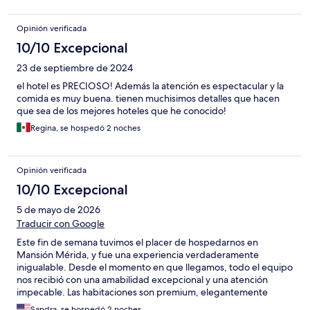
Opinión verificada
10/10 Excepcional
23 de septiembre de 2024
el hotel es PRECIOSO! Además la atención es espectacular y la
comida es muy buena. tienen muchisimos detalles que hacen
que sea de los mejores hoteles que he conocido!
Regina, se hospedó 2 noches
Opinión verificada
10/10 Excepcional
5 de mayo de 2026
Traducir con Google
Este fin de semana tuvimos el placer de hospedarnos en
Mansión Mérida, y fue una experiencia verdaderamente
inigualable. Desde el momento en que llegamos, todo el equipo
nos recibió con una amabilidad excepcional y una atención
impecable. Las habitaciones son premium, elegantemente
decoradas y perfectamente equipadas, ofreciendo comodidad
Sandra, se hospedó 2 noches