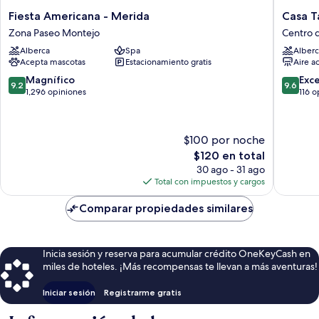
Fiesta
Casa
Fiesta Americana - Merida
Casa T
Americana
Tavera
Zona Paseo Montejo
Centro 
-
Centro
Alberca
Spa
Alberc
Merida
de
Acepta mascotas
Estacionamiento gratis
Aire a
Zona
Mérida
Paseo
9.2
9.6
Magnífico
Exc
9.2
9.6
Montejo
de
de
1,296 opiniones
116 o
10,
10,
Magnífico,
Excepcio
1,296
116
$100 por noche
opiniones
opinion
El
$120 en total
precio
30 ago - 31 ago
actual
Total con impuestos y cargos
es
de
Comparar propiedades similares
$120
Inicia sesión y reserva para acumular crédito OneKeyCash en
miles de hoteles. ¡Más recompensas te llevan a más aventuras!
Iniciar sesión
Registrarme gratis