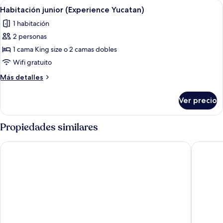
Abrir
Una habitación de hotel con una cama
7
Habitación junior (Experience Yucatan)
todas
1 habitación
las
2 personas
fotos
de
1 cama King size o 2 camas dobles
Habitación
Wifi gratuito
junior
Más
Más detalles
(Experience
detalles
Yucatan)
sobre
Ver precio
Habitación
junior
(Experience
Propiedades similares
Yucatan)
Fiesta Americana - Merida
Casa Tav