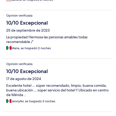
y lujo en cada detalle. El restaurante es hermoso, con un
ambiente encantador, y la comida simplemente deliciosa.
Quiero dar un agradecimiento muy especial a Raúl Casares,
Opinión verificada
quien personalmente nos atendió y compartió con nosotros la
fascinante historia de la mansión, una propiedad con más de
10/10 Excepcional
200 años de historia, transmitiendo con pasión y orgullo el
25 de septiembre de 2023
legado de este lugar tan especial. Además, su ubicación es
inmejorable: está en el corazón del centro histórico de Mérida,
La propiedad Hermosa las personas amables todas
cerca de todo, lo que hace la experiencia aún más especial. Sin
recomendable./‘
duda, un lugar al que volveríamos una y otra vez. Gracias por
Maria, se hospedó 2 noches
una estancia inolvidable.
Opinión verificada
10/10 Excepcional
17 de agosto de 2024
Excelente hotel … súper recomendado, limpio, buena comida,
buena ubicación … súper servicio del hotel !! Ubicado en centro
de Mérida ..
Jennyfer, se hospedó 3 noches