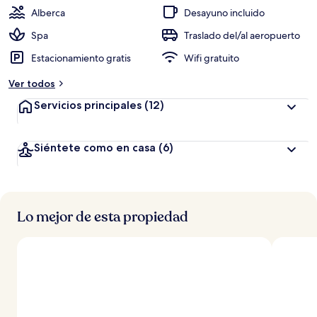
c
Alberca
Desayuno incluido
i
ó
Spa
Traslado del/al aeropuerto
n
Estacionamiento gratis
Wifi gratuito
a
Ver todos
l
t
Servicios principales
(12)
a
d
Siéntete como en casa
(6)
e
l
o
s
Lo mejor de esta propiedad
v
i
a
j
e
r
o
s