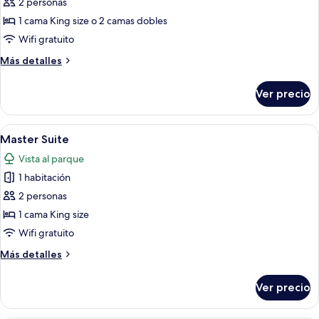
de
2 personas
Suite
1 cama King size o 2 camas dobles
Wifi gratuito
Más
Más detalles
detalles
sobre
Ver precio
Suite
Abrir
Un dormitorio amplio con una cama gr
7
Master Suite
todas
Vista al parque
las
1 habitación
fotos
de
2 personas
Master
1 cama King size
Suite
Wifi gratuito
Más
Más detalles
detalles
sobre
Ver precio
Master
Suite