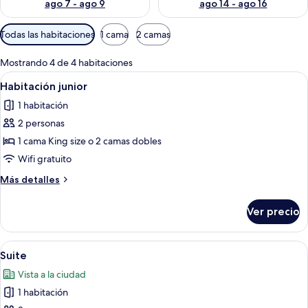
ago 7 - ago 9
ago 14 - ago 16
Filtros
Todas las habitaciones
1 cama
2 camas
disponibles
para
Mostrando 4 de 4 habitaciones
las
Abrir
Una habitación de hotel con una cama
8
Habitación junior
habitaciones
todas
1 habitación
las
2 personas
fotos
de
1 cama King size o 2 camas dobles
Habitación
Wifi gratuito
junior
Más
Más detalles
detalles
sobre
Ver precio
Habitación
junior
Abrir
Habitación de hotel con cama, dos mes
8
Suite
todas
Vista a la ciudad
las
1 habitación
fotos