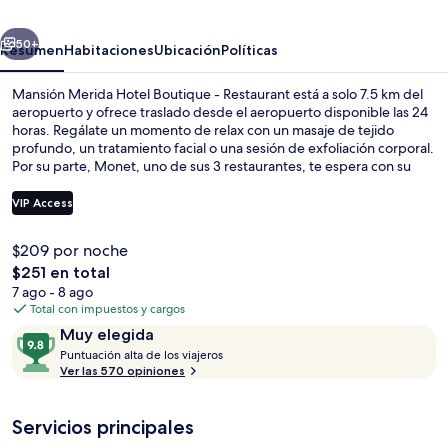
Boutique
erior
Siguiente
-
50+
Resumen
Habitaciones
Ubicación
Políticas
Restaurant
Mansión Merida Hotel Boutique - Restaurant está a solo 7.5 km del
aeropuerto y ofrece traslado desde el aeropuerto disponible las 24
horas. Regálate un momento de relax con un masaje de tejido
profundo, un tratamiento facial o una sesión de exfoliación corporal.
Por su parte, Monet, uno de sus 3 restaurantes, te espera con su
menú de opciones para la comida y la cena. Este hotel de lujo
destaca por su alberca al aire libre, su bar o lounge y su snack bar o
VIP Access
deli. A otros visitantes les encantan las amenidades y características
como el personal amable y el estado general de la propiedad.
$209 por noche
Desayuno completo incluido todos los
El
$251 en total
precio
7 ago - 8 ago
total
Total con impuestos y cargos
es
Opiniones
9.8
Muy elegida
de
P
de
Puntuación alta de los viajeros
$251
u
Ver las 570 opiniones
10,
n
Muy
t
elegida
Servicios principales
u
a