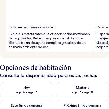
Escapadas llenas de sabor
Paraís
Explora 3 restaurantes que ofrecen cocina mexicana y
El spa d
cenas privadas. Bebe champán en la habitación o
masajes 
disfruta de un desayuno completo gratuito y de un
vistas a
animado ambiente de bar.
corporal
Opciones de habitación
Consulta la disponibilidad para estas fechas
Consulta la disponibilidad para hoy ago 6 - ago 7
Consulta la disponibilidad pa
Hoy
Mañana
ago 6 - ago 7
ago 7 - ago 8
Consulta la disponibilidad para este fin de semana ago 7 - ag
Consulta la disponibilidad par
Este fin de semana
Próximo fin de semana