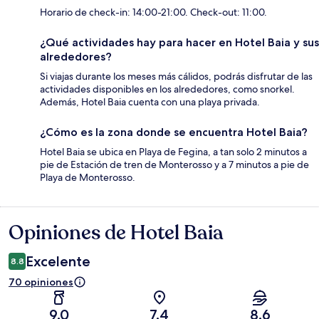
Horario de check-in: 14:00-21:00. Check-out: 11:00.
¿Qué actividades hay para hacer en Hotel Baia y sus
alrededores?
Si viajas durante los meses más cálidos, podrás disfrutar de las
actividades disponibles en los alrededores, como snorkel.
Además, Hotel Baia cuenta con una playa privada.
¿Cómo es la zona donde se encuentra Hotel Baia?
Hotel Baia se ubica en Playa de Fegina, a tan solo 2 minutos a
pie de Estación de tren de Monterosso y a 7 minutos a pie de
Playa de Monterosso.
Opiniones de Hotel Baia
Opiniones
Excelente
8.8
70 opiniones
9.0
7.4
8.6