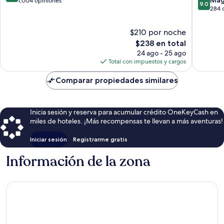
de
1,004 opiniones
9.0
de
284 
10,
10,
Magnífico,
Magnífi
1,004
$210 por noche
284
opiniones
El
$238 en total
opinion
precio
24 ago - 25 ago
actual
Total con impuestos y cargos
es
de
Comparar propiedades similares
$238
Inicia sesión y reserva para acumular crédito OneKeyCash en
miles de hoteles. ¡Más recompensas te llevan a más aventuras!
Iniciar sesión
Registrarme gratis
Información de la zona