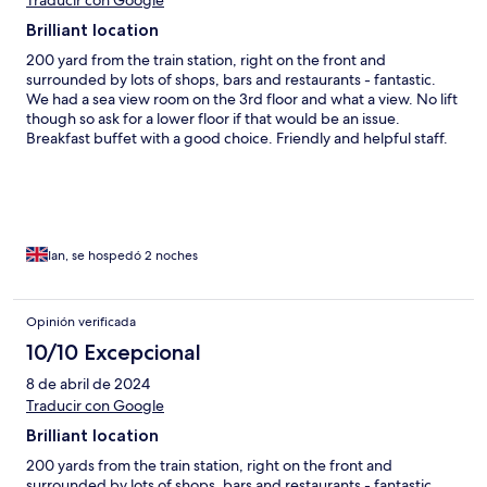
Traducir con Google
Brilliant location
200 yard from the train station, right on the front and
surrounded by lots of shops, bars and restaurants - fantastic.
We had a sea view room on the 3rd floor and what a view. No lift
though so ask for a lower floor if that would be an issue.
Breakfast buffet with a good choice. Friendly and helpful staff.
Free WiFi. Bathroom a fair size, but as with many Italian hotels,
just a small shower cublicle. The hotel was clean and had a lovely
individual style.
Ian, se hospedó 2 noches
Opinión verificada
10/10 Excepcional
8 de abril de 2024
Traducir con Google
Brilliant location
200 yards from the train station, right on the front and
surrounded by lots of shops, bars and restaurants - fantastic.