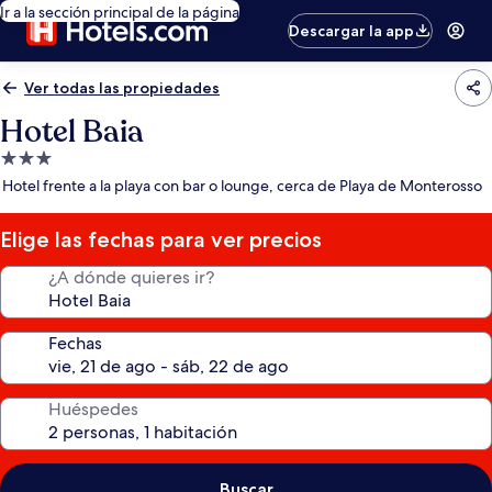
Ir a la sección principal de la página
Descargar la app
Ver todas las propiedades
Hotel Baia
Propiedad
de
Hotel frente a la playa con bar o lounge, cerca de Playa de Monterosso
3.0
estrellas
Elige las fechas para ver precios
¿A dónde quieres ir?
Fechas
Huéspedes
Buscar