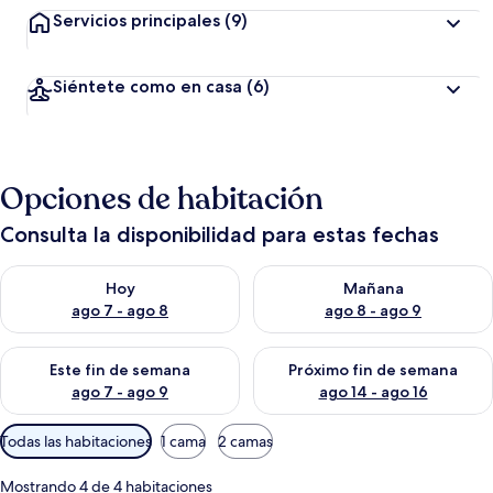
Servicios principales
(9)
Siéntete como en casa
(6)
Opciones de habitación
Consulta la disponibilidad para estas fechas
Consulta la disponibilidad para hoy ago 7 - ago 8
Consulta la disponibilidad pa
Hoy
Mañana
ago 7 - ago 8
ago 8 - ago 9
Consulta la disponibilidad para este fin de semana ago 7 - ag
Consulta la disponibilidad par
Este fin de semana
Próximo fin de semana
ago 7 - ago 9
ago 14 - ago 16
Filtros
Todas las habitaciones
1 cama
2 camas
disponibles
para
Mostrando 4 de 4 habitaciones