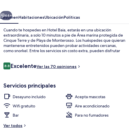
erior
Siguiente
44+
Resumen
Habitaciones
Ubicación
Políticas
Cuando te hospedes en Hotel Baia, estarás en una ubicación
extraordinaria, a solo 10 minutos a pie de Área marina protegida de
Cinque Terre y de Playa de Monterosso. Los huéspedes que quieran
mantenerse entretenidos pueden probar actividades cercanas,
como snorkel. Entre los servicios sin costo extra, pueden disfrutar
de wifi y el desayuno buffet todos los días de 08:00 a 11:00. La
propiedad destaca por su bar o lounge y su terraza.
Opiniones
Excelente
8.8
Ver las 70 opiniones
8.8 de 10,
Restaurante al aire libre
Servicios principales
Desayuno incluido
Acepta mascotas
Wifi gratuito
Aire acondicionado
Bar
Para no fumadores
Ver todos