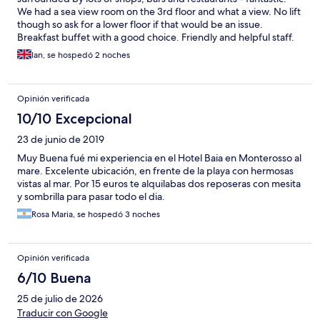
We had a sea view room on the 3rd floor and what a view. No lift
though so ask for a lower floor if that would be an issue.
Breakfast buffet with a good choice. Friendly and helpful staff.
Free WiFi. Bathroom a fair size, but as with many Italian hotels,
Ian, se hospedó 2 noches
just a small shower cubicle. The hotel was clean and had a lovely
individual style.
Opinión verificada
10/10 Excepcional
23 de junio de 2019
Muy Buena fué mi experiencia en el Hotel Baia en Monterosso al
mare. Excelente ubicación, en frente de la playa con hermosas
vistas al mar. Por 15 euros te alquilabas dos reposeras con mesita
y sombrilla para pasar todo el dia.
Rosa Maria, se hospedó 3 noches
Opinión verificada
6/10 Buena
25 de julio de 2026
Traducir con Google