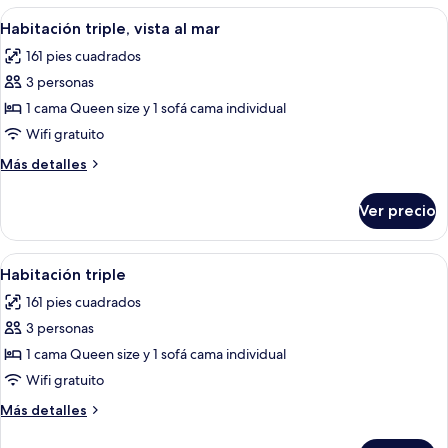
las
Abrir
Habitación de hotel con cama, tocador,
6
Habitación triple, vista al mar
habitaciones
todas
161 pies cuadrados
las
3 personas
fotos
de
1 cama Queen size y 1 sofá cama individual
Habitación
Wifi gratuito
triple,
Más
Más detalles
vista
detalles
al
sobre
Ver precio
Habitación
mar
triple,
vista
Abrir
Una habitación pequeña y funcional con
4
al
Habitación triple
todas
mar
161 pies cuadrados
las
3 personas
fotos
de
1 cama Queen size y 1 sofá cama individual
Habitación
Wifi gratuito
triple
Más
Más detalles
detalles
sobre