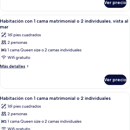
Ver precio
Habitación
triple
Abrir
Un dormitorio con dos camas, un arm
6
Habitación con 1 cama matrimonial o 2 individuales, vista al
todas
mar
las
161 pies cuadrados
fotos
2 personas
de
1 cama Queen size o 2 camas individuales
Habitación
con
Wifi gratuito
1
Más
Más detalles
cama
detalles
sobre
matrimonial
Ver precio
Habitación
o
con
2
1
Abrir
Un dormitorio con dos camas, un arm
5
individuales,
cama
Habitación con 1 cama matrimonial o 2 individuales
todas
matrimonial
vista
161 pies cuadrados
o
las
al
2
2 personas
fotos
mar
individuales,
de
1 cama Queen size o 2 camas individuales
vista
Habitación
al
Wifi gratuito