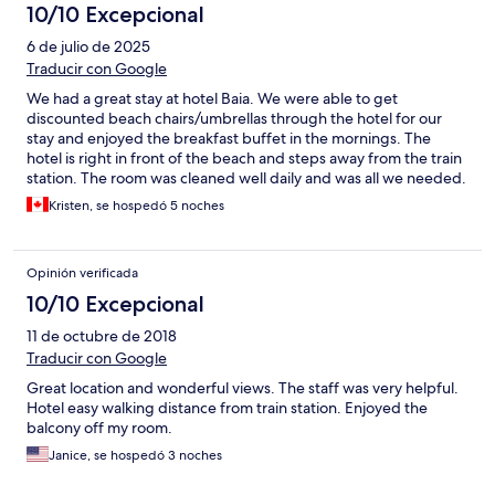
10/10 Excepcional
6 de julio de 2025
Traducir con Google
We had a great stay at hotel Baia. We were able to get
discounted beach chairs/umbrellas through the hotel for our
stay and enjoyed the breakfast buffet in the mornings. The
hotel is right in front of the beach and steps away from the train
station. The room was cleaned well daily and was all we needed.
The staff were nice and friendly. We would stay here again!
Kristen, se hospedó 5 noches
Opinión verificada
10/10 Excepcional
11 de octubre de 2018
Traducir con Google
Great location and wonderful views. The staff was very helpful.
Hotel easy walking distance from train station. Enjoyed the
balcony off my room.
Janice, se hospedó 3 noches