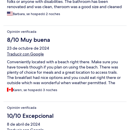
folks or anyone with disabilities. The bathroom has been
renovated and was clean, theroom was a good size and cleaned
daily. Very nice breakfast room with good choices in the
Barbara, se hospedó 2 noches
morning. Steps from the train station so minimal luggage
shlepping. I would definitely stay there again.
Opinión verificada
8/10 Muy buena
23 de octubre de 2024
Traducir con Google
Conveniently located with a beach right there. Make sure you
have towels though if you plan on using the beach. There was
plenty of choice for meals and a great location to access trails.
The breakfast had nice options and you could eat right there or
outside which was wonderful when weather permitted. The
tables were right by the beach and wonderful to sit at but you
Karen, se hospedó 3 noches
could not sit there if you bought a gelato or drink elsewhere
even though they did not serve same. After breakfast the tables
were empty except when staff used them for smoking. Overall
Opinión verificada
a nice stay.
10/10 Excepcional
8 de abril de 2024