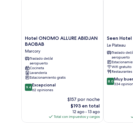
Hotel
Seen
Hotel ONOMO ALLURE ABIDJAN
Seen Hotel 
ONOMO
Hotel
BAOBAB
Le Plateau
ALLURE
Abidjan
Marcory
Traslado del/
ABIDJAN
Plateau
aeropuerto
BAOBAB
Traslado del/al
Le
Estacionamien
aeropuerto
Marcory
Plateau
Wifi gratuito
Cocineta
Restaurantes
Lavandería
Estacionamiento gratis
8.0
Muy bue
8.0
de
334 opinio
9.4
Excepcional
9.4
10,
de
62 opiniones
Muy
10,
$157 por noche
bueno,
Excepcional,
El
334
$193 en total
62
precio
opiniones
opiniones
12 ago - 13 ago
actual
Total con impuestos y cargos
es
de
$193