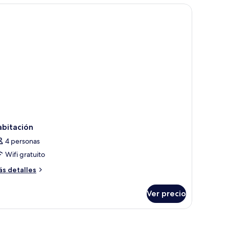
y un aparador con teléfono.
trimonial
abitación
4 personas
Wifi gratuito
ás
s detalles
talles
bre
Ver precio
bitación