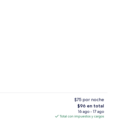
1 habitación, sábanas de algodón egi
$75 por noche
El
$96 en total
precio
16 ago - 17 ago
Exterior
total
Total con impuestos y cargos
es
de