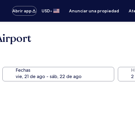
•
Abrir app
USD
Anunciar una propiedad
Ate
irport
Fechas
H