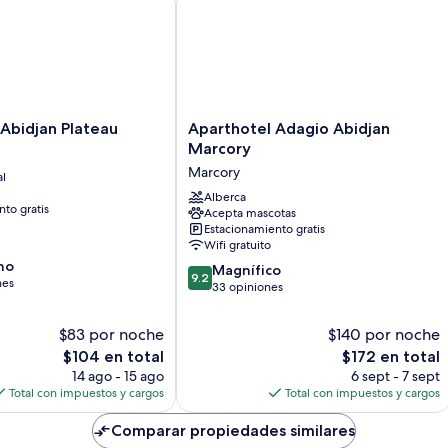
Aparthotel
Abidjan Plateau
Aparthotel Adagio Abidjan
Adagio
Marcory
Abidjan
Marcory
al
Marcory
Marcory
Alberca
to gratis
Acepta mascotas
Estacionamiento gratis
Wifi gratuito
no
9.2
Magnífico
9.2
nes
de
33 opiniones
10,
Magnífico,
$83 por noche
$140 por noche
33
El
El
$104 en total
$172 en total
opiniones
precio
precio
14 ago - 15 ago
6 sept - 7 sept
actual
actual
Total con impuestos y cargos
Total con impuestos y cargos
es
es
de
de
Comparar propiedades similares
$104
$172