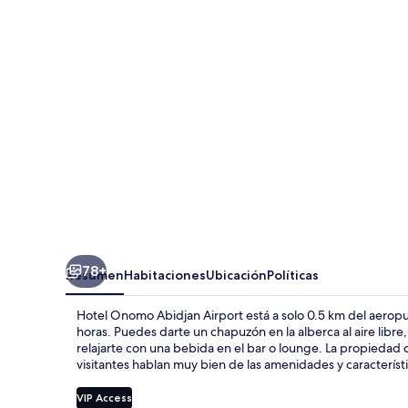
Abidjan
Airport
78+
Resumen
Habitaciones
Ubicación
Políticas
Hotel Onomo Abidjan Airport está a solo 0.5 km del aeropuer
horas. Puedes darte un chapuzón en la alberca al aire libre,
relajarte con una bebida en el bar o lounge. La propiedad de
visitantes hablan muy bien de las amenidades y característ
VIP Access