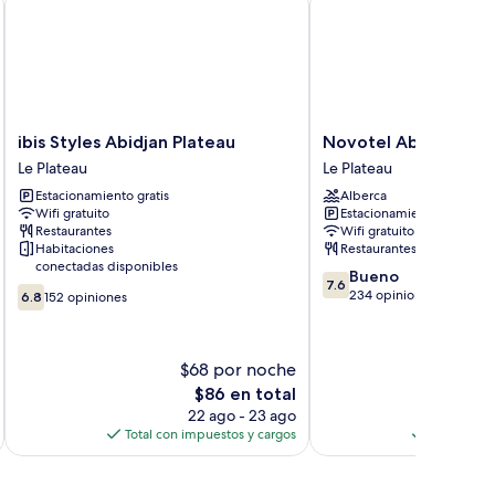
ibis
Novotel
ibis Styles Abidjan Plateau
Novotel Abidjan Pla
Styles
Abidjan
Le Plateau
Le Plateau
Abidjan
Plateau
Estacionamiento gratis
Alberca
Plateau
Le
Wifi gratuito
Estacionamiento gratis
Le
Plateau
Restaurantes
Wifi gratuito
Plateau
Habitaciones
Restaurantes
conectadas disponibles
7.6
Bueno
7.6
6.8
de
234 opiniones
6.8
152 opiniones
de
10,
10,
Bueno,
152
234
$68 por noche
$1
opiniones
opiniones
El
$86 en total
precio
22 ago - 23 ago
actual
Total con impuestos y cargos
Total con 
es
de
$86