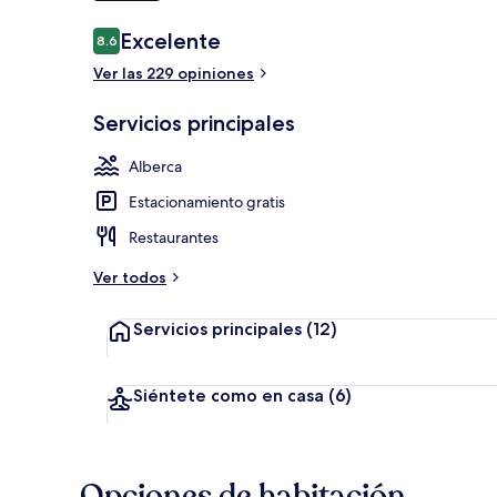
Opiniones
Excelente
8.6
8.6 de 10,
Terraza o pat
Ver las 229 opiniones
Servicios principales
Alberca
Estacionamiento gratis
Restaurantes
Ver todos
Servicios principales
(12)
Siéntete como en casa
(6)
Opciones de habitación