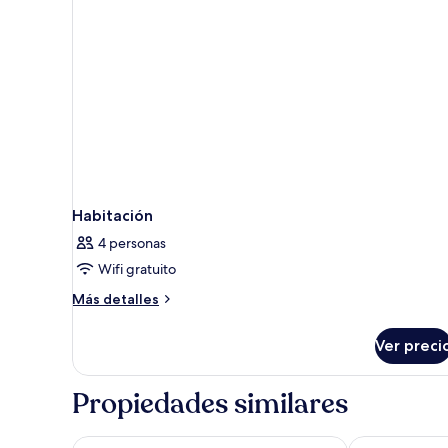
Habitación
4 personas
Wifi gratuito
Más
Más detalles
detalles
sobre
Ver preci
Habitación
Propiedades similares
Hotel ONOMO ALLURE ABIDJAN BAOBAB
Seen Hotel Ab