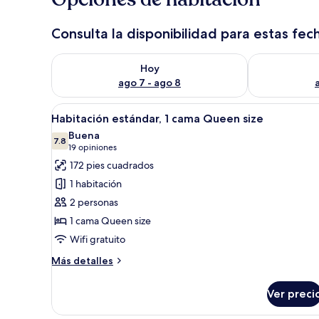
Consulta la disponibilidad para estas fec
Consulta la disponibilidad para hoy ago 7 - ago 8
Consulta la d
Hoy
ago 7 - ago 8
Abrir
1 habitación, sábanas de algo
6
Habitación estándar, 1 cama Queen size
todas
Buena
las
7.8
7.8 de 10
(19
19 opiniones
fotos
opiniones)
172 pies cuadrados
de
1 habitación
Habitación
2 personas
estándar,
1 cama Queen size
1
Wifi gratuito
cama
Queen
Más
Más detalles
size
detalles
sobre
Ver preci
Habitación
estándar,