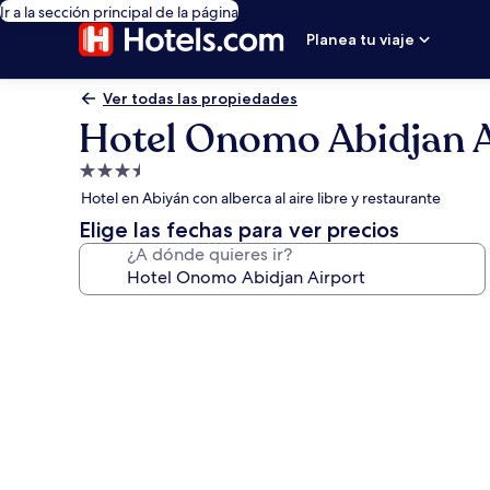
Ir a la sección principal de la página
Planea tu viaje
Ver todas las propiedades
Hotel Onomo Abidjan A
Propiedad
de
Hotel en Abiyán con alberca al aire libre y restaurante
3.5
Elige las fechas para ver precios
estrellas
¿A dónde quieres ir?
Galería
de
fotos
de
Hotel
Onomo