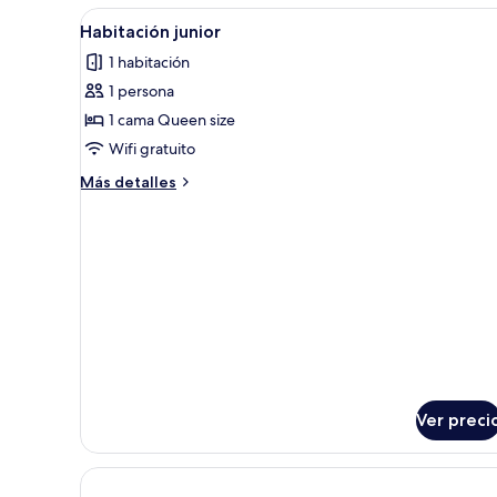
1
Abrir
Un dormitorio con una pared 
9
cama
Habitación junior
todas
Queen
1 habitación
size
las
1 persona
fotos
de
1 cama Queen size
Habitación
Wifi gratuito
junior
Más
Más detalles
detalles
sobre
Habitación
junior
Ver preci