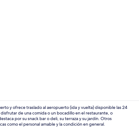
Lounge
to y ofrece traslado al aeropuerto (ida y vuelta) disponible las 24
 disfrutar de una comida o un bocadillo en el restaurante, o
staca por su snack bar o deli, su terraza y su jardín. Otros
Lounge
icas como el personal amable y la condición en general.