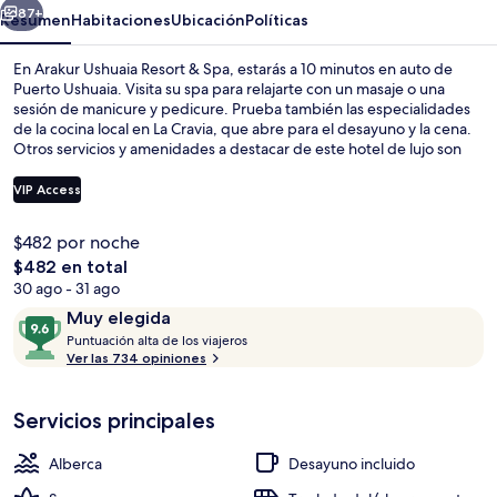
Spa
87+
Resumen
Habitaciones
Ubicación
Políticas
En Arakur Ushuaia Resort & Spa, estarás a 10 minutos en auto de
Puerto Ushuaia. Visita su spa para relajarte con un masaje o una
sesión de manicure y pedicure. Prueba también las especialidades
de la cocina local en La Cravia, que abre para el desayuno y la cena.
Otros servicios y amenidades a destacar de este hotel de lujo son
sus 3 bares o lounges, su alberca techada y su alberca al aire libre. A
otros visitantes les encanta el personal amable.
VIP Access
$482 por noche
Alberca techada, alberca al aire libre 
El
$482 en total
precio
30 ago - 31 ago
total
Opiniones
9.6
Muy elegida
es
P
de
Puntuación alta de los viajeros
de
u
Ver las 734 opiniones
10,
$482
n
Muy
t
elegida
Servicios principales
u
a
c
Alberca
Desayuno incluido
i