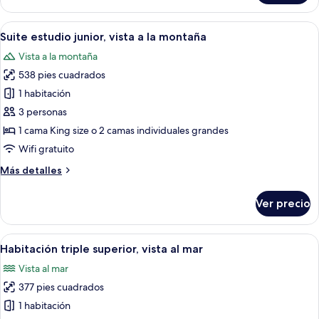
doble
estándar
Abrir
Una habitación de hotel moderna con 
6
Suite estudio junior, vista a la montaña
todas
Vista a la montaña
las
538 pies cuadrados
fotos
de
1 habitación
Suite
3 personas
estudio
1 cama King size o 2 camas individuales grandes
junior,
Wifi gratuito
vista
Más
Más detalles
a
detalles
la
sobre
Ver precio
montaña
Suite
estudio
junior,
Abrir
Habitación de hotel con dos camas, un e
4
vista
Habitación triple superior, vista al mar
todas
a
Vista al mar
la
las
montaña
377 pies cuadrados
fotos
de
1 habitación