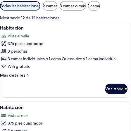
Filtros
Todas las habitaciones
2 camas
3 camas o más
1 cama
disponibles
para
Mostrando 12 de 12 habitaciones
las
Abrir
Habitación de hotel con dos camas, un e
6
Habitación
habitaciones
todas
Vista al valle
las
376 pies cuadrados
fotos
de
3 personas
Habitación
3 camas individuales o 1 cama Queen size y 1 cama individual
Wifi gratuito
Más
Más detalles
detalles
sobre
Ver precio
Habitación
Abrir
Habitación de hotel con una cama grand
9
Habitación
todas
Vista al mar
las
376 pies cuadrados
fotos
3 personas