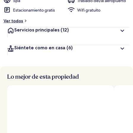
ó
Spa
Traslado del/al aeropuerto
n
Estacionamiento gratis
Wifi gratuito
a
Ver todos
l
t
Servicios principales
(12)
a
d
Siéntete como en casa
(6)
e
l
o
s
Lo mejor de esta propiedad
v
i
a
j
e
r
o
s