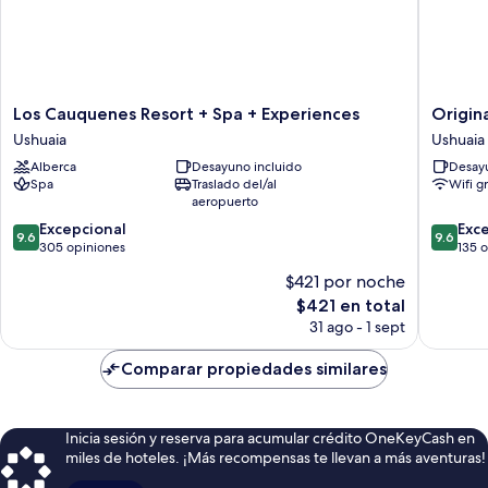
Los
Original
Los Cauquenes Resort + Spa + Experiences
Origin
Cauquenes
House
Ushuaia
Ushuaia
Resort
Hotel
Alberca
Desayuno incluido
Desayu
+
Boutiqu
Spa
Traslado del/al
Wifi g
Spa
Ushuaia
aeropuerto
+
9.6
9.6
Experiences
Excepcional
Exc
9.6
9.6
de
de
Ushuaia
305 opiniones
135 
10,
10,
$421 por noche
Excepcional,
Excepcio
El
$421 en total
305
135
precio
opiniones
opinion
31 ago - 1 sept
actual
es
Comparar propiedades similares
de
$421
Inicia sesión y reserva para acumular crédito OneKeyCash en
miles de hoteles. ¡Más recompensas te llevan a más aventuras!