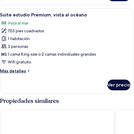
triple
superior,
Abrir
Habitación de hotel con una cama gra
1
vista
Suite estudio Premium, vista al océano
todas
al
Vista al mar
valle
las
753 pies cuadrados
fotos
de
1 habitación
Suite
3 personas
estudio
1 cama King size o 2 camas individuales grandes
Premium,
Wifi gratuito
vista
Más
Más detalles
al
detalles
océano
sobre
Ver precio
Suite
estudio
Premium,
Propiedades similares
vista
al
Los Cauquenes Resort + Spa + Experiences
Original
océano