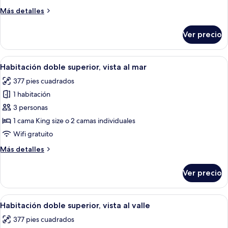
Deluxe,
Más
Más detalles
vista
detalles
a
sobre
Ver precio
Habitación
la
triple
montaña
Deluxe,
Abrir
Habitación de hotel con dos camas, un 
9
vista
Habitación doble superior, vista al mar
todas
a
377 pies cuadrados
la
las
montaña
1 habitación
fotos
de
3 personas
Habitación
1 cama King size o 2 camas individuales
doble
Wifi gratuito
superior,
Más
Más detalles
vista
detalles
al
sobre
Ver precio
Habitación
mar
doble
superior,
Abrir
Habitación de hotel con una cama grand
7
vista
Habitación doble superior, vista al valle
todas
al
377 pies cuadrados
mar
las