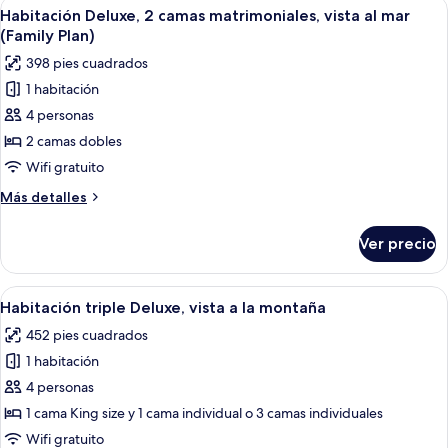
Abrir
Habitación de hotel con dos camas, un e
9
Habitación Deluxe, 2 camas matrimoniales, vista al mar
todas
(Family Plan)
las
398 pies cuadrados
fotos
1 habitación
de
4 personas
Habitación
Deluxe,
2 camas dobles
2
Wifi gratuito
camas
Más
Más detalles
matrimoniales,
detalles
vista
sobre
Ver precio
Habitación
al
Deluxe,
mar
2
Abrir
Habitación de hotel con dos camas, un e
(Family
6
camas
Habitación triple Deluxe, vista a la montaña
todas
matrimoniales,
Plan)
452 pies cuadrados
vista
las
al
1 habitación
fotos
mar
de
4 personas
(Family
Habitación
Plan)
1 cama King size y 1 cama individual o 3 camas individuales
triple
Wifi gratuito