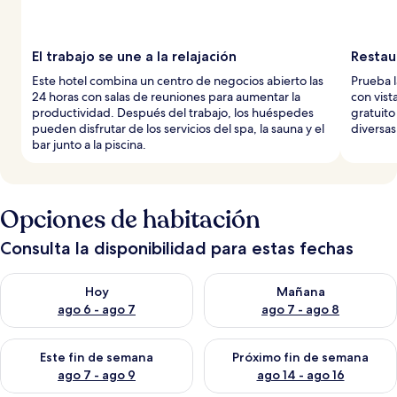
El trabajo se une a la relajación
Restau
Este hotel combina un centro de negocios abierto las
Prueba l
24 horas con salas de reuniones para aumentar la
con vist
productividad. Después del trabajo, los huéspedes
gratuito
pueden disfrutar de los servicios del spa, la sauna y el
diversas
bar junto a la piscina.
Opciones de habitación
Consulta la disponibilidad para estas fechas
Consulta la disponibilidad para hoy ago 6 - ago 7
Consulta la disponibilidad pa
Hoy
Mañana
ago 6 - ago 7
ago 7 - ago 8
Consulta la disponibilidad para este fin de semana ago 7 - ag
Consulta la disponibilidad par
Este fin de semana
Próximo fin de semana
ago 7 - ago 9
ago 14 - ago 16