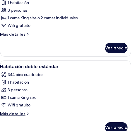
1 habitación
fotos
de
3 personas
Habitación
1 cama King size o 2 camas individuales
doble
Wifi gratuito
superior,
Más
Más detalles
vista
detalles
al
sobre
Ver precio
Habitación
valle
doble
superior,
Abrir
Habitación de hotel con una cama grand
5
vista
Habitación doble estándar
todas
al
344 pies cuadrados
valle
las
1 habitación
fotos
de
3 personas
Habitación
1 cama King size
doble
Wifi gratuito
estándar
Más
Más detalles
detalles
sobre
Ver precio
Habitación