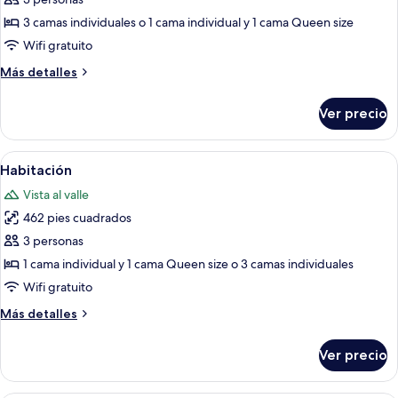
de
Habitación
3 camas individuales o 1 cama individual y 1 cama Queen size
Wifi gratuito
Más
Más detalles
detalles
sobre
Ver precio
Habitación
Abrir
Habitación de hotel con dos camas, un e
7
Habitación
todas
Vista al valle
las
462 pies cuadrados
fotos
de
3 personas
Habitación
1 cama individual y 1 cama Queen size o 3 camas individuales
Wifi gratuito
Más
Más detalles
detalles
sobre
Ver precio
Habitación