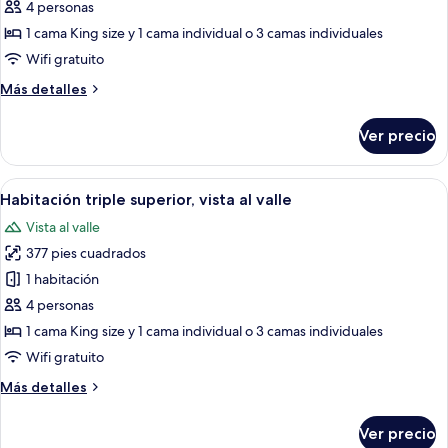
Habitación
4 personas
triple
1 cama King size y 1 cama individual o 3 camas individuales
superior,
Wifi gratuito
vista
Más
Más detalles
al
detalles
mar
sobre
Ver precio
Habitación
triple
superior,
Abrir
Habitación de hotel con dos camas, un e
4
vista
Habitación triple superior, vista al valle
todas
al
Vista al valle
mar
las
377 pies cuadrados
fotos
de
1 habitación
Habitación
4 personas
triple
1 cama King size y 1 cama individual o 3 camas individuales
superior,
Wifi gratuito
vista
Más
Más detalles
al
detalles
valle
sobre
Ver precio
Habitación