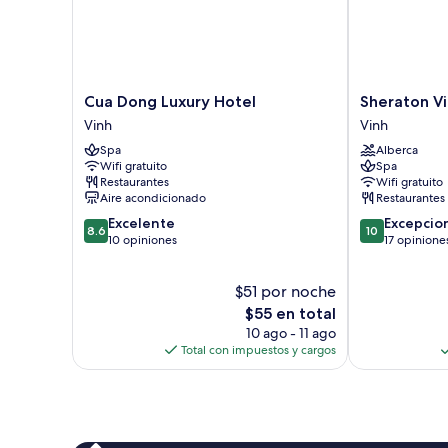
Cua
Sheraton
Cua Dong Luxury Hotel
Sheraton V
Dong
Vinh
Vinh
Vinh
Luxury
Vinh
Spa
Alberca
Hotel
Wifi gratuito
Spa
Vinh
Restaurantes
Wifi gratuito
Aire acondicionado
Restaurantes
8.6
10.0
Excelente
Excepcio
8.6
10
de
de
10 opiniones
17 opinione
10,
10,
Excelente,
Excepcional,
$51 por noche
10
17
opiniones
El
opiniones
$55 en total
precio
10 ago - 11 ago
actual
Total con impuestos y cargos
es
de
$55