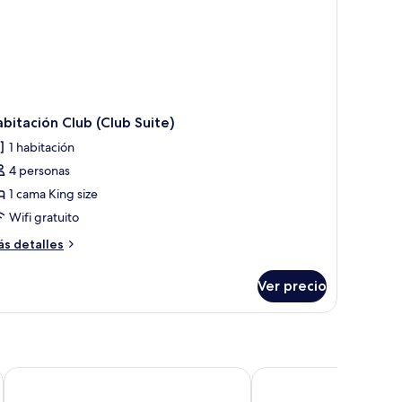
bitación Club (Club Suite)
1 habitación
4 personas
1 cama King size
Wifi gratuito
ás
s detalles
talles
bre
Ver precio
bitación
ub
lub
ite)
Muong Thanh Cua Dong Hotel
Vinpearl Cua Hoi, Affil