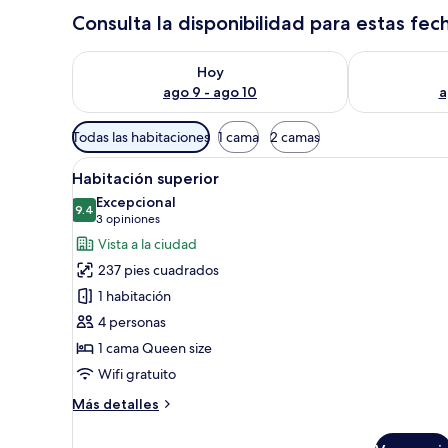
Consulta la disponibilidad para estas fec
Consulta la disponibilidad para hoy ago 9 - ago 10
Consulta la d
Hoy
ago 9 - ago 10
a
Filtros
Todas las habitaciones
1 cama
2 camas
disponibles
Abrir
Habitación de hotel con una c
para
3
Habitación superior
todas
las
Excepcional
las
9.4
habitaciones
9.4 de 10
(3
3 opiniones
fotos
opiniones)
Vista a la ciudad
de
237 pies cuadrados
Habitación
1 habitación
superior
4 personas
1 cama Queen size
Wifi gratuito
Más
Más detalles
detalles
sobre