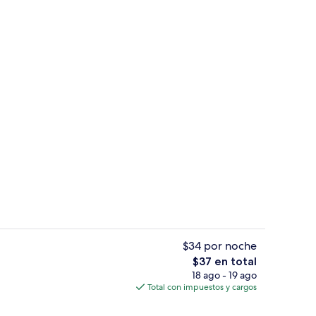
Fuente
$34 por noche
El
$37 en total
precio
18 ago - 19 ago
Pasillo
total
Total con impuestos y cargos
es
de