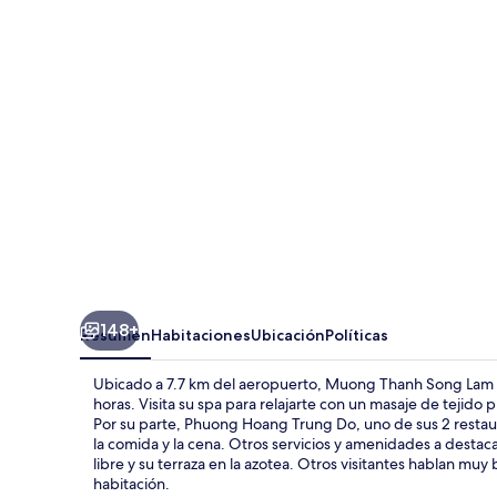
Song
Lam
Hotel
148+
Resumen
Habitaciones
Ubicación
Políticas
Ubicado a 7.7 km del aeropuerto, Muong Thanh Song Lam Hot
horas. Visita su spa para relajarte con un masaje de tejido 
Por su parte, Phuong Hoang Trung Do, uno de sus 2 restaur
la comida y la cena. Otros servicios y amenidades a destacar
libre y su terraza en la azotea. Otros visitantes hablan muy 
habitación.