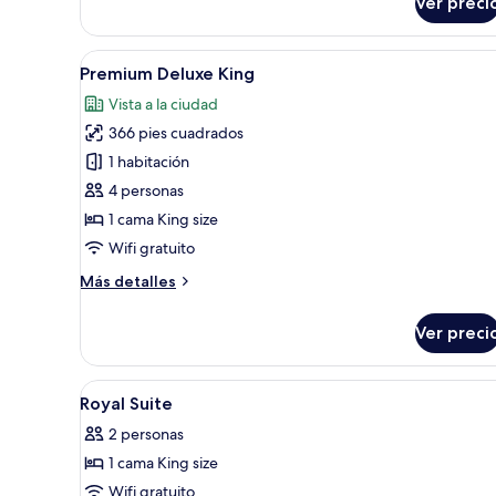
Ver preci
Habitación
superior
Abrir
Habitación de hotel con una cam
3
Premium Deluxe King
todas
Vista a la ciudad
las
366 pies cuadrados
fotos
de
1 habitación
Premium
4 personas
Deluxe
1 cama King size
King
Wifi gratuito
Más
Más detalles
detalles
sobre
Ver preci
Premium
Deluxe
King
Abrir
Una habitación de hotel con un
5
Royal Suite
todas
2 personas
las
1 cama King size
fotos
de
Wifi gratuito