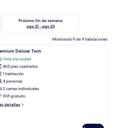
fin de semana ago 14 - ago 16
Consulta la disponibilidad para el próximo fin de semana ago
Próximo fin de semana
ago 21 - ago 23
Mostrando 9 de 9 habitaciones
tivos.
n espejo grande, cabecera con iluminación integrada y alfombra estampada.
brir
Habitación de hotel con dos camas, un escritor
6
remium Deluxe Twin
odas
Vista a la ciudad
s
463 pies cuadrados
otos
e
1 habitación
remium
4 personas
eluxe
2 camas individuales
win
Wifi gratuito
ás
s detalles
talles
bre
remium
luxe