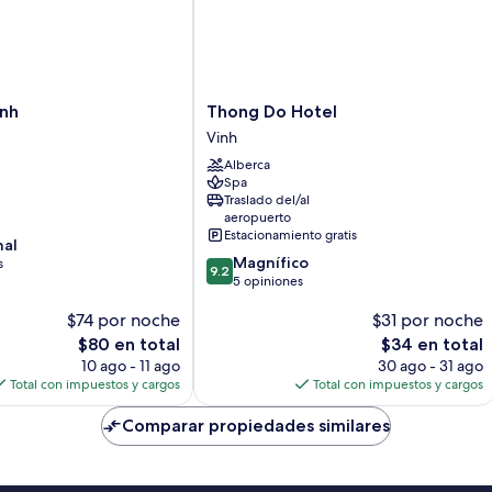
Thong
inh
Thong Do Hotel
Do
Vinh
Hotel
Alberca
Vinh
Spa
Traslado del/al
aeropuerto
Estacionamiento gratis
nal
9.2
Magnífico
s
9.2
de
5 opiniones
10,
$74 por noche
$31 por noche
Magnífico,
5
El
El
$80 en total
$34 en total
opiniones
precio
precio
10 ago - 11 ago
30 ago - 31 ago
actual
actual
Total con impuestos y cargos
Total con impuestos y cargos
es
es
de
de
Comparar propiedades similares
$80
$34