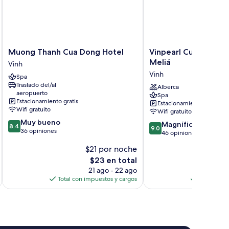
Muong
Vinpearl
Muong Thanh Cua Dong Hotel
Vinpearl Cua Hoi, Aff
Thanh
Cua
Meliá
Vinh
Cua
Hoi,
Vinh
Spa
Dong
Affiliated
Traslado del/al
Hotel
by
Alberca
aeropuerto
Spa
Vinh
Meliá
Estacionamiento gratis
Estacionamiento gratis
Vinh
Wifi gratuito
Wifi gratuito
8.4
Muy bueno
9.0
Magnífico
8.4
9.0
de
36 opiniones
de
46 opiniones
10,
10,
$21 por noche
$
Muy
Magnífico,
bueno,
El
$23 en total
46
36
precio
opiniones
21 ago - 22 ago
opiniones
actual
Total con impuestos y cargos
Total con 
es
de
$23