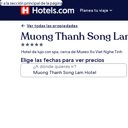
Ir a la sección principal de la página
Planea tu viaje
Ver todas las propiedades
Muong Thanh Song La
Propiedad
de
Hotel de lujo con spa, cerca de Museo Xo Viet Nghe Tinh
5.0
Elige las fechas para ver precios
estrellas
¿A dónde quieres ir?
Galería
de
fotos
de
Muong
Thanh