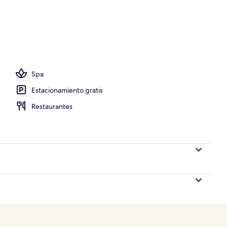
de hidromasaje, baño de vapor y tratamientos corporales
Spa
Estacionamiento gratis
Restaurantes