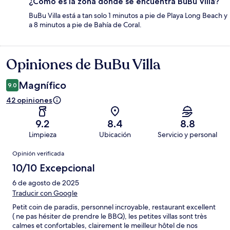
¿Cómo es la zona donde se encuentra BuBu Villa?
BuBu Villa está a tan solo 1 minutos a pie de Playa Long Beach y
a 8 minutos a pie de Bahía de Coral.
Opiniones de BuBu Villa
Opiniones
Magnífico
9.0
42 opiniones
9.2
8.4
8.8
Limpieza
Ubicación
Servicio y personal
Opiniones
Opinión verificada
10/10 Excepcional
6 de agosto de 2025
Traducir con Google
Petit coin de paradis, personnel incroyable, restaurant excellent
( ne pas hésiter de prendre le BBQ), les petites villas sont très
calmes et confortables, clairement le meilleur hôtel de nos