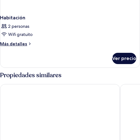
Habitación
2 personas
Wifi gratuito
Más
Más detalles
detalles
sobre
Ver precio
Habitación
Propiedades similares
Mimpi Perhentian
Perhenti