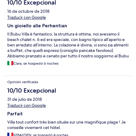
10/10 Excepcional
16 de octubre de 2018
Traducir con Google
Un gioiello alle Perhentian
Il Bubu Villa è fantastico, la struttura è ottima, noi avevamo il
beach chalet n. 6 ed era speciale, con bagno tipico all’aperto e
ben arredato all’interno. La colazione è divina, vi sono sia alimenti
a buffet, che quelli espressi (consiglio pancake favoloso).
Abbiamo pranzato e cenato per tutto il nostro soggiorno al Bubu
Villa e devo dire che la cucina è ottima, abbiamo provato sia
Clara, se hospedó 6 noches
quella italiana, che malesiana, che alla griglia... tutto buonissimo.
La possibilità di avere ombrelloni e lettini in spiaggia è una vera
chicca, ve ne renderete conto quando ci andrete, sono gli unici
Opinión verificada
su quella spiaggia ad averli, inoltre forniscono anche
asciugamani cambiabili ogni giorno. Tutto lo staff è stato molto
10/10 Excepcional
cortese e carino con noi, ma mi preme ricordare che la gestione
31 de julio de 2018
italiana dei manager è strepitosa: Matilde e Ranieri sono persone
squisite che cercano in ogni modo di farti sentire bene. Ah
Traducir con Google
dimenticavo, molto apprezzati i cocktail offerti in spiaggia dalle
Parfait
17. Insomma vale tutti i soldi spesi, è vero sarà un pizzico più caro
delle altre strutture sull’isola, ma non c’è paragone.
Villa tout confort très bien située sur une magnifique plage ! Je
Consigliatissimo.
conseille vivement cet hôtel.
SEBASTIEN, se hospedó 4 noches