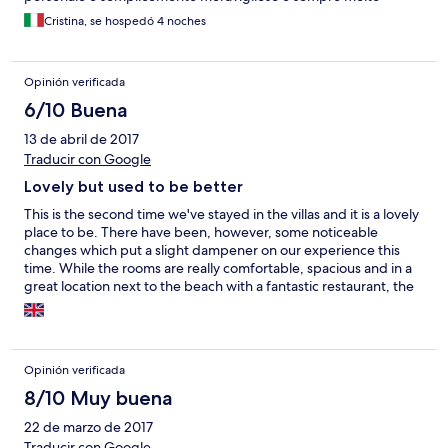
disponibile. La gerenza grazie a Ranieri é altrettanto meravigliosa
Cristina, se hospedó 4 noches
:) Noi abbiamo soggiornato ad inizio giugno per 4 notti e ci
siamo sentiti veramente coccolati da tutti. La spiaggia ed il mare
sono un incanto in questo periodo, inoltre non abbiamo avuto
Opinión verificada
problemi di sovraffollamento né in spiaggia né nei vari
ristorantini presenti sulla stessa. Se potessimo ci ritorneremmo
6/10 Buena
subito domani
13 de abril de 2017
Traducir con Google
Lovely but used to be better
This is the second time we've stayed in the villas and it is a lovely
place to be. There have been, however, some noticeable
changes which put a slight dampener on our experience this
time. While the rooms are really comfortable, spacious and in a
great location next to the beach with a fantastic restaurant, the
quality seems to have dropped in terms of some staffing
members and their abilities to resolve other issues,
maintainence of the villa and absence of advertised wifi. When
we checked in, the glasses in the bathroom were dirty and
Opinión verificada
when we informed the staff we were told that they were only
for your toothbrush so it's ok, the aircon didn't work and having
8/10 Muy buena
been assisted by one member of staff we were told it was
22 de marzo de 2017
broken - no solution given until we approached another
Traducir con Google