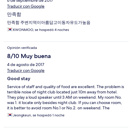
6 de septiembre de 2017
Besut, where BuBu "ground staff"asked as for our flight number
and departure time. We undenied the time and the departure
Traducir con Google
airport. We were informed that we can get some lunch and a
만족함
taxi will be waiting for us at 2pm to take us to the airport.
Great... how wrong we were. After one hour drive we started to
만족함 주변지역이아름답고이동자유도가높음
be worried as the surroundings did not look like Kuala
KWONMOO, se hospedó 4 noches
Terranganu. We asked the driver (who spoke almost no English)
and were informed that we are going to another airport that is
3h drive from Kuala Terranganu... so we were about to miss the
Opinión verificada
flight as there was no option to get to the right airport on time...
luckily our layover in KL was long enough so we were not in
8/10 Muy buena
danger of missing the flight to London...
4 de agosto de 2017
Traducir con Google
Good stay
Service of staff and quality of food are excellent. The problem is
terrible noise of night club located just 10m away from hotel.
They play a loud speaker until 3 AM on weekend. My room No.
was 1. it locate only besides night club. If you can choose room,
it is better to avoid room No.1 or No.2. on weekend. The
condition of room was good but some overpriced. If you have to
Jeongkeun, se hospedó 1 noche
use wifi at night time, choose room No.1. That room was so noisy
due to the music sound but you can catch wifi signal in room.