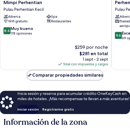
Mimpi
Perhent
Mimpi Perhentian
Perhen
Perhentian
Marriott
Pulau Perhentian Kecil
Pulau Pe
Pulau
Resort
Alberca
Spa
Alberc
Perhentian
&
Wifi gratuito
Restaurantes
Trasla
Kecil
Spa
aerop
Pulau
8.4
Muy bueno
8.4
9.6
Perhent
Exc
de
178 opiniones
9.6
de
Kecil
69 o
10,
10,
Muy
$259 por noche
Excepcio
bueno,
El
$281 en total
69
178
precio
opinion
1 sept - 2 sept
opiniones
actual
Total con impuestos y cargos
es
de
Comparar propiedades similares
$281
Inicia sesión y reserva para acumular crédito OneKeyCash en
miles de hoteles. ¡Más recompensas te llevan a más aventuras!
Iniciar sesión
Registrarme gratis
Información de la zona