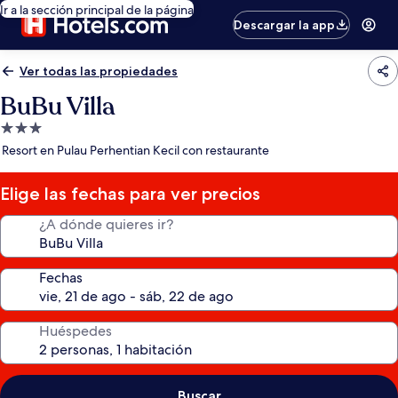
Ir a la sección principal de la página
Descargar la app
Ver todas las propiedades
BuBu Villa
Propiedad
de
Resort en Pulau Perhentian Kecil con restaurante
3.0
estrellas
Elige las fechas para ver precios
¿A dónde quieres ir?
Fechas
Huéspedes
Buscar