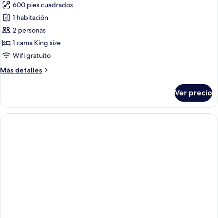
600 pies cuadrados
fotos
de
1 habitación
Garden
2 personas
Villa
1 cama King size
Wifi gratuito
Más
Más detalles
detalles
sobre
Ver precio
Garden
Villa