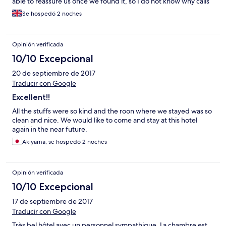
able to reassure us once we found it, so I do not know why calls
would not be directed to them as they were obviously open
Se hospedó 2 noches
every day. The staff in the restaurant and bars were all very
friendly and helpful. The food is excellent and the cocktails
great-particularly the free 5pm one! It would be helpful if some
Opinión verificada
information was given in the rooms like how to use the safe, air
con etc. as we were only given brief information on arrival.
10/10 Excepcional
20 de septiembre de 2017
Traducir con Google
Excellent!!
All the stuffs were so kind and the roon where we stayed was so
clean and nice. We would like to come and stay at this hotel
again in the near future.
Akiyama, se hospedó 2 noches
Opinión verificada
10/10 Excepcional
17 de septiembre de 2017
Traducir con Google
Très bel hôtel avec un personnel sympathique. La chambre est