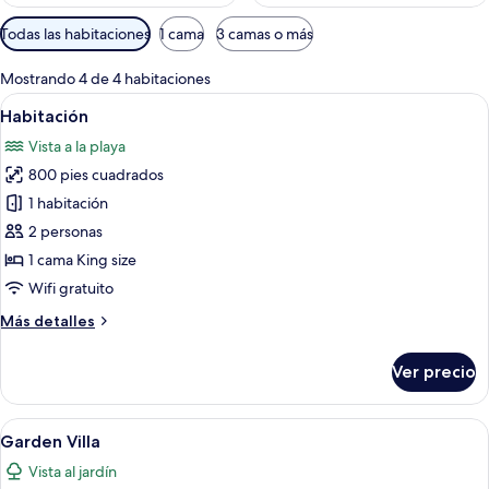
Filtros
Todas las habitaciones
1 cama
3 camas o más
disponibles
para
Mostrando 4 de 4 habitaciones
las
Abrir
Artículos del minibar gratis y caja de 
6
Habitación
habitaciones
todas
Vista a la playa
las
800 pies cuadrados
fotos
de
1 habitación
Habitación
2 personas
1 cama King size
Wifi gratuito
Más
Más detalles
detalles
sobre
Ver precio
Habitación
Abrir
Una habitación de hotel moderna con 
8
Garden Villa
todas
Vista al jardín
las