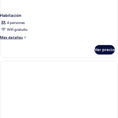
Habitación
4 personas
Wifi gratuito
Más
Más detalles
detalles
sobre
Ver precio
Habitación