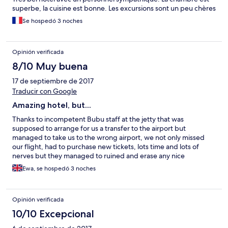
superbe, la cuisine est bonne. Les excursions sont un peu chères
Se hospedó 3 noches
Opinión verificada
8/10 Muy buena
17 de septiembre de 2017
Traducir con Google
Amazing hotel, but...
Thanks to incompetent Bubu staff at the jetty that was
supposed to arrange for us a transfer to the airport but
managed to take us to the wrong airport, we not only missed
our flight, had to purchase new tickets, lots time and lots of
nerves but they managed to ruined and erase any nice
memories we had from the holiday. So I do not remember
Ewa, se hospedó 3 noches
anymore the nice beach (although a bit spoiled with too many
water taxis and petrol smell), crystal clear water, very friendly
and attentive Bubu Villas manager, friendly and smiley staff at
Opinión verificada
the property, clean and comfy rooms that are definitely the best
ones at the island... these potential beautiful memories where
10/10 Excepcional
ruined on our way back... we got the boat transfer to the jetty in