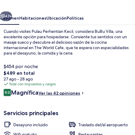
erior
Siguiente
47+
Resumen
Habitaciones
Ubicación
Políticas
Cuando visites Pulau Perhentian Kecil, considera BuBu Villa, una
excelente opción para hospedarse. Consiente tus sentidos con un
masaje sueco y descubre el delicioso sazón de la cocina
internacional en The World Cafe, que te espera con especialidades
para el desayuno, la comida y la cena.
$454 por noche
El
$489 en total
precio
27 ago - 28 ago
Vista desde la propiedad
total
Total con impuestos y cargos
es
Opiniones
Magnífica
9.0
Ver las 42 opiniones
de
9.0 de 10,
$489
Servicios principales
Desayuno incluido
Traslado del/al aeropuerto
Wifi gratuito
Restaurantes