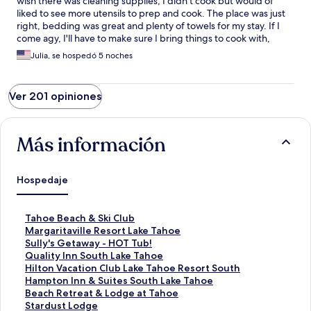
wish there was cleaning supplies, I didn't cook but would of
liked to see more utensils to prep and cook. The place was just
right, bedding was great and plenty of towels for my stay. If I
come agy, I'll have to make sure I bring things to cook with,
paper towels and cleaning supplies.
Julia, se hospedó 5 noches
Ver 201 opiniones
Más información
Hospedaje
E
Tahoe Beach & Ski Club
n
E
Margaritaville Resort Lake Tahoe
l
n
E
Sully's Getaway - HOT Tub!
a
l
n
E
Quality Inn South Lake Tahoe
c
a
l
n
E
Hilton Vacation Club Lake Tahoe Resort South
e
c
a
l
n
E
Hampton Inn & Suites South Lake Tahoe
p
e
c
a
l
n
E
Beach Retreat & Lodge at Tahoe
a
p
e
c
a
l
n
E
Stardust Lodge