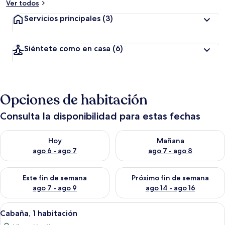
Ver todos
Servicios principales
(3)
Siéntete como en casa
(6)
Opciones de habitación
Consulta la disponibilidad para estas fechas
Consulta la disponibilidad para hoy ago 6 - ago 7
Consulta la disponibilidad pa
Hoy
Mañana
ago 6 - ago 7
ago 7 - ago 8
Consulta la disponibilidad para este fin de semana ago 7 - ag
Consulta la disponibilidad par
Este fin de semana
Próximo fin de semana
ago 7 - ago 9
ago 14 - ago 16
Abrir
Una habitación de cabaña de madera 
6
Cabaña, 1 habitación
todas