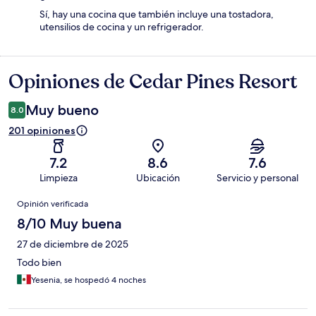
Sí, hay una cocina que también incluye una tostadora,
utensilios de cocina y un refrigerador.
Opiniones de Cedar Pines Resort
Opiniones
Muy bueno
8.0
201 opiniones
7.2
8.6
7.6
Limpieza
Ubicación
Servicio y personal
Opiniones
Opinión verificada
8/10 Muy buena
27 de diciembre de 2025
Todo bien
Yesenia, se hospedó 4 noches