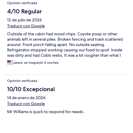
Opinión verificada
4/10 Regular
12 de julio de 2026
Traducir con Google
Outside of the cabin had wood chips. Coyote poop or other
animals left in several piles. Broken fencing and trash scattered
around. Front porch falling apart. No outside seating.
Refrigerator stopped working causing our food to spoil. Inside
was dirty and had Cobb webs. It was a lot rougher than what I
was expecting. TV was terrible with a Roku box that had very
Jared, se hospedó 3 noches
poor audio and few channels.
Opinión verificada
10/10 Excepcional
14 de enero de 2026
Traducir con Google
Mr Williams is quick to respond for needs..