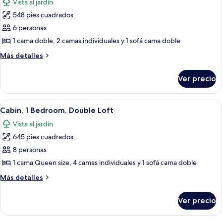
Vista al jardín
las
548 pies cuadrados
fotos
de
6 personas
Cabaña,
1 cama doble, 2 camas individuales y 1 sofá cama doble
1
Más
Más detalles
habitación
detalles
sobre
Ver precio
Cabaña,
1
habitación
Abrir
Un dormitorio con dos camas, un tele
7
Cabin, 1 Bedroom, Double Loft
todas
Vista al jardín
las
645 pies cuadrados
fotos
de
8 personas
Cabin,
1 cama Queen size, 4 camas individuales y 1 sofá cama doble
1
Más
Más detalles
Bedroom,
detalles
Double
sobre
Ver precio
Cabin,
Loft
1
Bedroom,