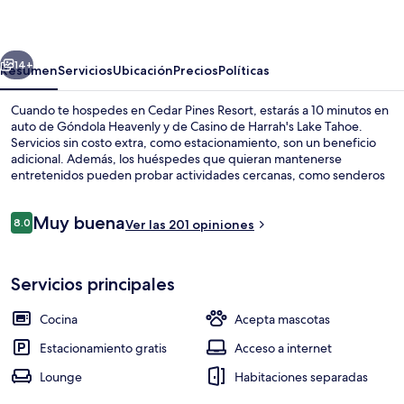
Resort
erior
Siguiente
14+
Resumen
Servicios
Ubicación
Precios
Políticas
Cuando te hospedes en Cedar Pines Resort, estarás a 10 minutos en
auto de Góndola Heavenly y de Casino de Harrah's Lake Tahoe.
Servicios sin costo extra, como estacionamiento, son un beneficio
adicional. Además, los huéspedes que quieran mantenerse
entretenidos pueden probar actividades cercanas, como senderos
para caminar o andar en bicicleta, kayak y paseos en bicicleta de
montaña. Sus cabañas tienen cocina e incluso televisión de pantalla
Opiniones
Muy buena
plana.
8.0
Ver las 201 opiniones
8.0 de 10,
Exterior
Servicios principales
Cocina
Acepta mascotas
Estacionamiento gratis
Acceso a internet
Lounge
Habitaciones separadas