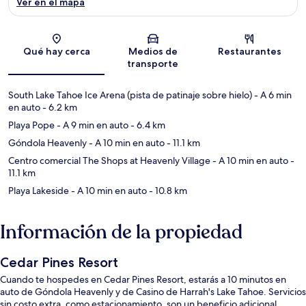
Ver en el mapa
Sección del mapa
Qué hay cerca
Medios de
Restaurantes
transporte
South Lake Tahoe Ice Arena (pista de patinaje sobre hielo)
- A 6 min
en auto
- 6.2 km
Playa Pope
- A 9 min en auto
- 6.4 km
Góndola Heavenly
- A 10 min en auto
- 11.1 km
Centro comercial The Shops at Heavenly Village
- A 10 min en auto
-
11.1 km
Playa Lakeside
- A 10 min en auto
- 10.8 km
Información de la propiedad
Cedar Pines Resort
Cuando te hospedes en Cedar Pines Resort, estarás a 10 minutos en
auto de Góndola Heavenly y de Casino de Harrah's Lake Tahoe. Servicios
sin costo extra, como estacionamiento, son un beneficio adicional.