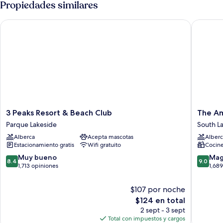
Propiedades similares
Double
Loft
3 Peaks Resort & Beach Club
The Amer
3
The
3 Peaks Resort & Beach Club
The Am
Peaks
America
Parque Lakeside
South L
Resort
Village
Alberca
Acepta mascotas
Alberc
&
South
Estacionamiento gratis
Wifi gratuito
Cocine
Beach
Lake
Club
Tahoe
8.4
9.0
Muy bueno
Mag
8.4
9.0
Parque
de
de
1,713 opiniones
1,68
Lakeside
10,
10,
Muy
Magnífi
$107 por noche
bueno,
1,689
El
$124 en total
1,713
opinion
precio
2 sept - 3 sept
opiniones
actual
Total con impuestos y cargos