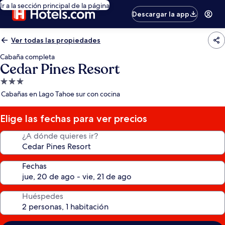
Ir a la sección principal de la página
Descargar la app
Ver todas las propiedades
Cabaña completa
Cedar Pines Resort
Propiedad
de
Cabañas en Lago Tahoe sur con cocina
3.0
estrellas
Elige las fechas para ver precios
¿A dónde quieres ir?
Fechas
Huéspedes