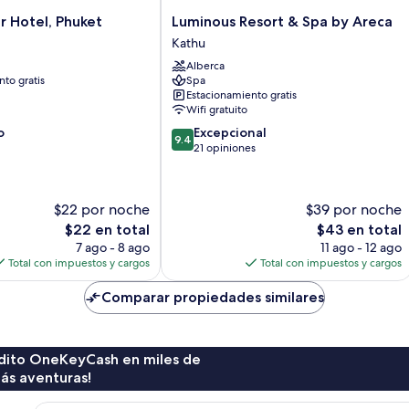
Luminous
 Hotel, Phuket
Luminous Resort & Spa by Areca
Resort
Kathu
&
Alberca
Spa
to gratis
Spa
by
Estacionamiento gratis
Areca
Wifi gratuito
Kathu
9.4
o
Excepcional
9.4
de
21 opiniones
10,
Excepcional,
21
$22 por noche
$39 por noche
opiniones
El
El
$22 en total
$43 en total
precio
precio
7 ago - 8 ago
11 ago - 12 ago
actual
actual
Total con impuestos y cargos
Total con impuestos y cargos
es
es
de
de
Comparar propiedades similares
$22
$43
rédito OneKeyCash en miles de
ás aventuras!