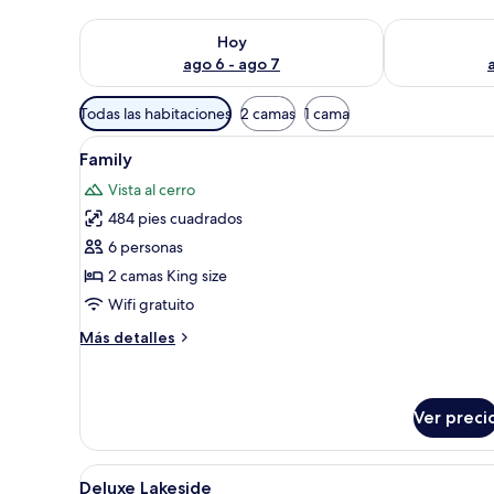
Consulta la disponibilidad para hoy ago 6 - ago 7
Consulta la d
Hoy
ago 6 - ago 7
Filtros
Todas las habitaciones
2 camas
1 cama
disponibles
Abrir
Habitación de hotel con una c
para
4
Family
todas
las
Vista al cerro
las
habitaciones
484 pies cuadrados
fotos
de
6 personas
Family
2 camas King size
Wifi gratuito
Más
Más detalles
detalles
sobre
Family
Ver preci
Abrir
Una habitación de hotel modern
4
Deluxe Lakeside