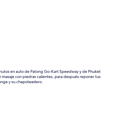
ción del mapa
minutos en auto de Patong Go-Kart Speedway y de Phuket
 masaje con piedras calientes, para después reponer tus
lounge y su chapoteadero.