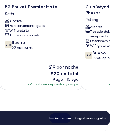
B2
Club
B2 Phuket Premier Hotel
Club Wyndham Paton
Phuket
Wyndham
Phuket
Kathu
Premier
Patong
Patong
Alberca
Hotel
Hill
Estacionamiento gratis
Kathu
Phuket
Alberca
Wifi gratuito
Traslado del/al
Patong
Aire acondicionado
aeropuerto
Estacionamiento gratis
7.6
Bueno
7.6
Wifi gratuito
de
60 opiniones
10,
7.4
Bueno
7.4
Bueno,
de
1,000 opiniones
60
10,
$19 por noche
$
opiniones
Bueno,
El
$20 en total
1,000
precio
opiniones
9 ago - 10 ago
actual
Total con impuestos y cargos
Total con 
es
de
$20
Iniciar sesión
Registrarme gratis