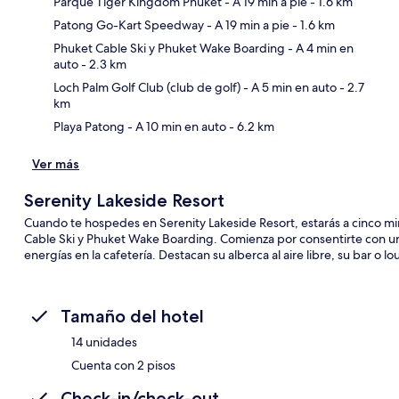
Parque Tiger Kingdom Phuket
- A 19 min a pie
- 1.6 km
Patong Go-Kart Speedway
- A 19 min a pie
- 1.6 km
Sec
Phuket Cable Ski y Phuket Wake Boarding
- A 4 min en
auto
- 2.3 km
Loch Palm Golf Club (club de golf)
- A 5 min en auto
- 2.7
km
Playa Patong
- A 10 min en auto
- 6.2 km
Ver más
Serenity Lakeside Resort
Cuando te hospedes en Serenity Lakeside Resort, estarás a cinco 
Cable Ski y Phuket Wake Boarding. Comienza por consentirte con un
energías en la cafetería. Destacan su alberca al aire libre, su bar o 
Tamaño del hotel
14 unidades
Cuenta con 2 pisos
Check-in/check-out