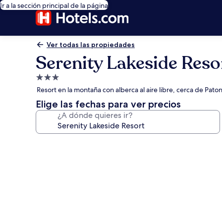
Ir a la sección principal de la página
Ver todas las propiedades
Serenity Lakeside Reso
Propiedad
de
Resort en la montaña con alberca al aire libre, cerca de P
3.0
Elige las fechas para ver precios
estrellas
¿A dónde quieres ir?
Galería
de
fotos
de
Serenity
Lakeside