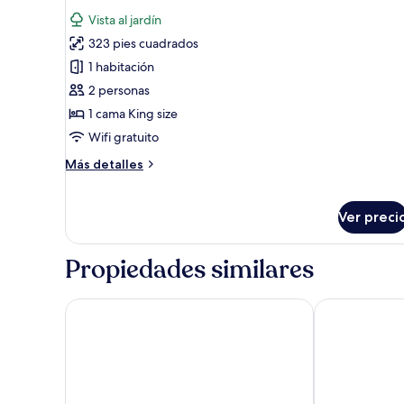
todas
Vista al jardín
las
323 pies cuadrados
fotos
de
1 habitación
Deluxe
2 personas
Lakeside
1 cama King size
Wifi gratuito
Más
Más detalles
detalles
sobre
Deluxe
Ver preci
Lakeside
Propiedades similares
Tinidee Golf Resort Phuket
The Cheetar H