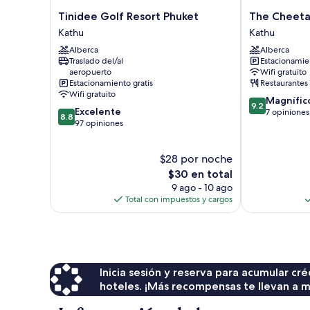
Tinidee
The
Tinidee Golf Resort Phuket
The Cheetar
Golf
Cheetar
Kathu
Kathu
Resort
Hotel,
Alberca
Alberca
Phuket
Phuket
Traslado del/al
Estacionamien
Kathu
Kathu
aeropuerto
Wifi gratuito
Estacionamiento gratis
Restaurantes
Wifi gratuito
9.2
Magnífic
9.2
8.8
Excelente
de
7 opiniones
8.8
de
97 opiniones
10,
10,
Magnífico,
Excelente,
7
$28 por noche
97
opiniones
opiniones
El
$30 en total
precio
9 ago - 10 ago
actual
Total con impuestos y cargos
es
de
$30
Inicia sesión y reserva para acumular c
hoteles. ¡Más recompensas te llevan a m