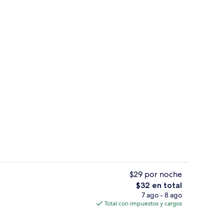
propiedad
Minibar, caja de seguridad en la habita
$29 por noche
El
$32 en total
precio
7 ago - 8 ago
Alberca al aire libre, sombrillas en la 
total
Total con impuestos y cargos
es
de