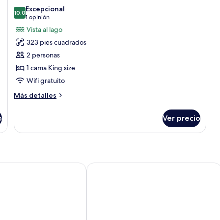
todas
alberca
Excepcional
las
10.0
10.0 de 10
(1
1 opinión
fotos
opinión)
Vista al lago
de
323 pies cuadrados
Habitación
2 personas
Deluxe
1 cama King size
Wifi gratuito
Más
Más detalles
detalles
sobre
o
Ver precio
Habitación
Deluxe
otel, Phuket
Luminous Resort & Spa by Areca