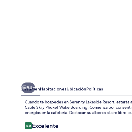
Resort
54+
Resumen
Habitaciones
Ubicación
Políticas
Cuando te hospedes en Serenity Lakeside Resort, estarás
Cable Ski y Phuket Wake Boarding. Comienza por consentir
energías en la cafetería. Destacan su alberca al aire libre,
Opiniones
Excelente
8.8
8.8 de 10,