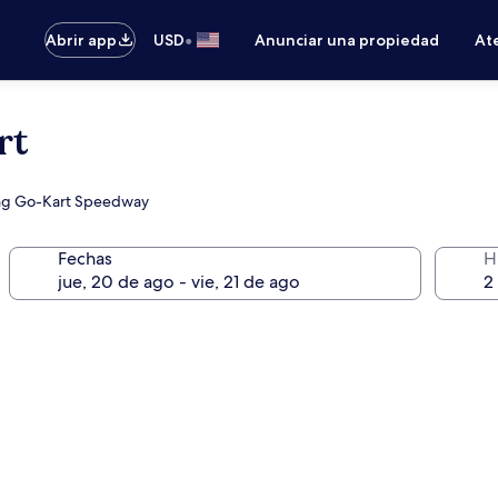
•
Abrir app
USD
Anunciar una propiedad
Ate
rt
atong Go-Kart Speedway
Fechas
H