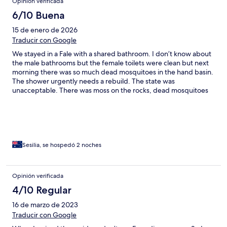
Opinión verificada
6/10 Buena
15 de enero de 2026
Traducir con Google
We stayed in a Fale with a shared bathroom. I don’t know about
the male bathrooms but the female toilets were clean but next
morning there was so much dead mosquitoes in the hand basin.
The shower urgently needs a rebuild. The state was
unacceptable. There was moss on the rocks, dead mosquitoes
and a feeling of insecurity due to no roof over one end of the
shower. 100 % to the staff for being friendly and helpful both
reception, bar and breakfast. My other suggestion was to have
ceiling fans in your dining area. Enjoyed the fales but a small fan
would go well in there when there was no breeze.
Sesilia, se hospedó 2 noches
Opinión verificada
4/10 Regular
16 de marzo de 2023
Traducir con Google