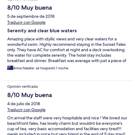
8/10 Muy buena
5 de septiembre de 2018
Traducir con Google
Serenity and clear blue waters
Amazing place with idyllic views and very clear waters for a
wonderful swim. Highly recommend staying in the Sunset Fales
only. They have AC for comfort at night and a deck overlooking
the water for complete serenity. The hotel stay includes
breakfast and dinner. Breakfast was average with just a piece of
toast and dinner likewise. From taking to other guests it would
Anna Natalie, se hospedó 1 noche
appear the food is a hit or miss and the previous night the food
was 5 star and the night we stayed below average. Having said
that the people working there are so lovely and when we asked
Opinión verificada
if we could buy food they agreed to open up the lunch menu so
that we could go to bed satisfied. I highly recommend a night or
8/10 Muy buena
two here and we look forward to going back in the future.
4 de julio de 2018
Traducir con Google
On arrival the staff were very hospitable and nice ! We loved our
beachfront fales, has lovely charm but wouldnt be everyone's
cup of tea, very basic accomodation and facilities very tired!!!
meals included in price but very bland in the end of 5 day stay!!