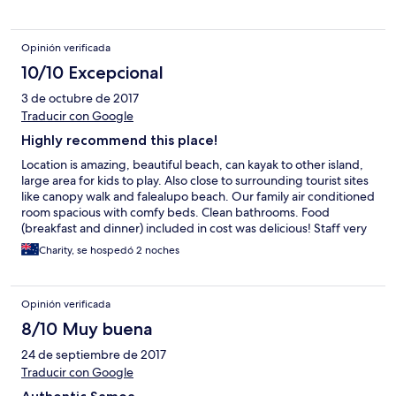
Opinión verificada
10/10 Excepcional
3 de octubre de 2017
Traducir con Google
Highly recommend this place!
Location is amazing, beautiful beach, can kayak to other island,
large area for kids to play. Also close to surrounding tourist sites
like canopy walk and falealupo beach. Our family air conditioned
room spacious with comfy beds. Clean bathrooms. Food
(breakfast and dinner) included in cost was delicious! Staff very
welcoming and helpful. Our aircon/fridge had issues which
Charity, se hospedó 2 noches
were eventually fixed later. Highly recommend this place!!
Opinión verificada
8/10 Muy buena
24 de septiembre de 2017
Traducir con Google