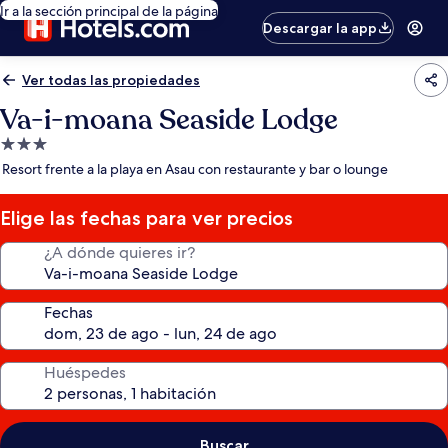
Ir a la sección principal de la página
Descargar la app
Ver todas las propiedades
Va-i-moana Seaside Lodge
Propiedad
de
Resort frente a la playa en Asau con restaurante y bar o lounge
3.0
estrellas
Elige las fechas para ver precios
¿A dónde quieres ir?
Fechas
Huéspedes
Buscar