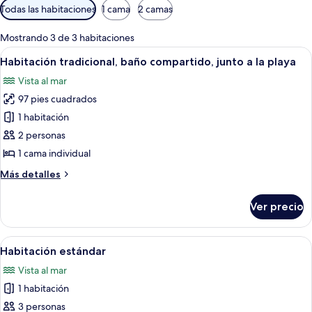
Filtros
Todas las habitaciones
1 cama
2 camas
disponibles
para
Mostrando 3 de 3 habitaciones
las
Abrir
Una cabaña frente al mar con techo de
13
Habitación tradicional, baño compartido, junto a la playa
habitaciones
todas
Vista al mar
las
97 pies cuadrados
fotos
de
1 habitación
Habitación
2 personas
tradicional,
1 cama individual
baño
Más
Más detalles
compartido,
detalles
junto
sobre
Ver precio
Habitación
a
tradicional,
la
baño
Abrir
Un espacio al aire libre techado con un
playa
6
compartido,
Habitación estándar
todas
junto
Vista al mar
a
las
la
1 habitación
fotos
playa
de
3 personas