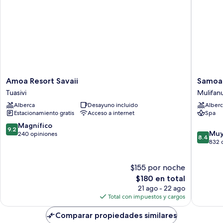
Amoa
Samoa
Amoa Resort Savaii
Samoa 
Resort
Beach
Tuasivi
Mulifan
Savaii
Resort
Alberca
Desayuno incluido
Alberc
Tuasivi
Mulifan
Estacionamiento gratis
Acceso a internet
Spa
9.2
Magnífico
9.2
8.4
Muy
de
240 opiniones
8.4
de
832 
10,
10,
Magnífico,
Muy
240
$155 por noche
bueno,
opiniones
El
832
$180 en total
precio
opinion
21 ago - 22 ago
actual
Total con impuestos y cargos
es
de
Comparar propiedades similares
$180