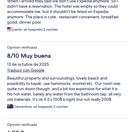
When I arrived they said we don’t use Expedia anymore. So I
didn’t have a reservation. The hotel was empty so they could
accommodate me, but it shouldn’t be listed on Expedia
anymore. The place is cute , restaurant convenient, breakfast
good, dinner poor.
carrie, se hospedó 2 noches
Opinión verificada
8/10 Muy buena
13 de octubre de 2025
Traducir con Google
Beautiful property and surroundings, lovely beach and
possibility to kayak, use hammocks, snorkel etc. Our room was
quite run down though, and a bit too expensive for what it is.
No hot water, barely any water from the bathroom tap, all very
old materials. It’s ok if it’s 100$ a night but not really 200$.
Clementine, se hospedó 3 noches
Opinión verificada