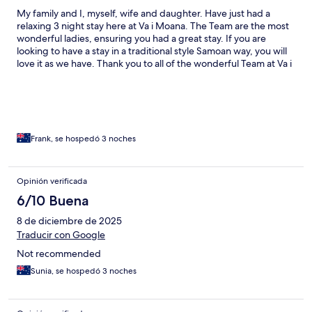
My family and I, myself, wife and daughter. Have just had a
relaxing 3 night stay here at Va i Moana. The Team are the most
wonderful ladies, ensuring you had a great stay. If you are
looking to have a stay in a traditional style Samoan way, you will
love it as we have. Thank you to all of the wonderful Team at Va i
Moana. See you all again.
Frank, se hospedó 3 noches
Opinión verificada
6/10 Buena
8 de diciembre de 2025
Traducir con Google
Not recommended
Sunia, se hospedó 3 noches