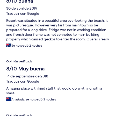
6/10 Buena
30 de abril de 2019
Traducir con Google
Resort was situated in a beautiful area overlooking the beach, it
was picturesque. However very far from main town so be
prepared for a long drive. Fridge was not in working condition
and french door frame was not conneted to main building
properly which caused geckos to enter the room. Overall i really
loved it here beds were comfortable and the view was
Se hospedó 2 noches
breathtaking.
Opinión verificada
8/10 Muy buena
14 de septiembre de 2018
Traducir con Google
Amazing place with kind staff that would do anything with a
smile.
Anastasia, se hospedó 3 noches
Opinión verificada