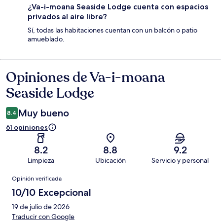
¿Va-i-moana Seaside Lodge cuenta con espacios
privados al aire libre?
Sí, todas las habitaciones cuentan con un balcón o patio
amueblado.
Opiniones de Va-i-moana
Opiniones
Seaside Lodge
Muy bueno
8.4
61 opiniones
8.2
8.8
9.2
Limpieza
Ubicación
Servicio y personal
Opiniones
Opinión verificada
10/10 Excepcional
19 de julio de 2026
Traducir con Google