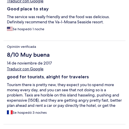
Traducir con Google
Good place to stay
The service was really friendly and the food was delicious.
Definitely recommend the Va-I-Moana Seaside resort.
Se hospedó 1 noche
Opinión verificada
8/10 Muy buena
14 de noviembre de 2017
Traducir con Google
good for tourists, alright for travelers
Tourism there is pretty new, they expect you to spend more
money every day, and you can see that not doing so is a
problem. Taxis are horible on this island hasseling, pushing and
expenssive (150$), and they are getting angry pretty fast, better
plan ahead and rent a car or pay directly the hotel, or get the
local bus, fun but could be crowded. Sceneries are good, and
Se hospedó 3 noches
it's quiet, overall a good place.