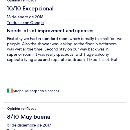
Opinión verificada
10/10 Excepcional
18 de enero de 2018
Traducir con Google
Needs lots of improvment and updates
First stay we had in standard room which is really to small for two
people. Also the shower was leaking so the floor in bathroom
was wet all the time. Second stay on our way back was in
superior room. It was really spaceous, with huge balcony,
separate living area and separate bedroom. I liked it a lot. But
the shower was leaking again and floors were wet. I think the
problem with the building is, there is no maintanance. I think
they just leave everything as it is without updates.
Marjan, se hospedó 4 noches
Opinión verificada
8/10 Muy buena
31 de diciembre de 2017