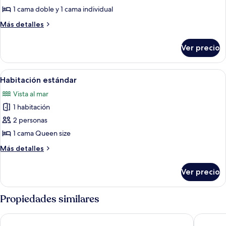
Habitación
1 cama doble y 1 cama individual
estándar
Más
Más detalles
detalles
sobre
Ver precio
Habitación
estándar
Abrir
Una estructura pequeña de un piso con
7
Habitación estándar
todas
Vista al mar
las
1 habitación
fotos
de
2 personas
Habitación
1 cama Queen size
estándar
Más
Más detalles
detalles
sobre
Ver precio
Habitación
estándar
Propiedades similares
Amoa Resort Savaii
Samoa B