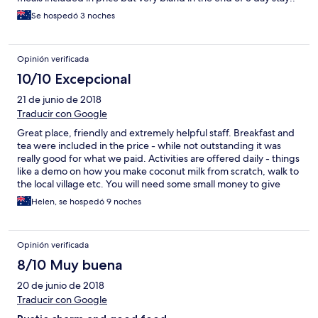
Se hospedó 3 noches
Opinión verificada
10/10 Excepcional
21 de junio de 2018
Traducir con Google
Great place, friendly and extremely helpful staff. Breakfast and
tea were included in the price - while not outstanding it was
really good for what we paid. Activities are offered daily - things
like a demo on how you make coconut milk from scratch, walk to
the local village etc. You will need some small money to give
donations for some of these things. Thursday nights are Fia Fia
Helen, se hospedó 9 noches
nights (pardon the spelling this may not be right!!) anyway,
traditional food is cooked and served, the staff put on a show
that is amazing - if you're going trying to be a this place on a
Opinión verificada
Thursday.
8/10 Muy buena
20 de junio de 2018
Traducir con Google