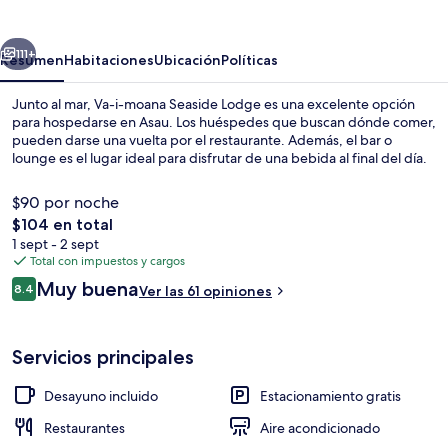
moana
Seaside
erior
Siguiente
Lodge
111+
Resumen
Habitaciones
Ubicación
Políticas
Junto al mar, Va-i-moana Seaside Lodge es una excelente opción
para hospedarse en Asau. Los huéspedes que buscan dónde comer,
pueden darse una vuelta por el restaurante. Además, el bar o
lounge es el lugar ideal para disfrutar de una bebida al final del día.
$90 por noche
El
$104 en total
precio
1 sept - 2 sept
total
Total con impuestos y cargos
En la playa, snorkel, kayaks y pesca
es
Opiniones
Muy buena
8.4
Ver las 61 opiniones
de
8.4 de 10,
$104
Servicios principales
Desayuno incluido
Estacionamiento gratis
Restaurantes
Aire acondicionado