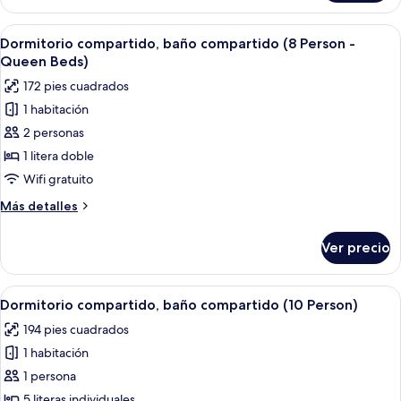
compartido,
baño
Abrir
Habitación con literas, un escritorio p
7
compartido
Dormitorio compartido, baño compartido (8 Person -
todas
(8
Queen Beds)
Person)
las
172 pies cuadrados
fotos
1 habitación
de
2 personas
Dormitorio
compartido,
1 litera doble
baño
Wifi gratuito
compartido
Más
Más detalles
(8
detalles
Person
sobre
Ver precio
Dormitorio
-
compartido,
Queen
baño
Abrir
Habitación con literas, un lavabo y u
Beds)
6
compartido
Dormitorio compartido, baño compartido (10 Person)
todas
(8
194 pies cuadrados
Person
las
-
1 habitación
fotos
Queen
de
1 persona
Beds)
Dormitorio
5 literas individuales