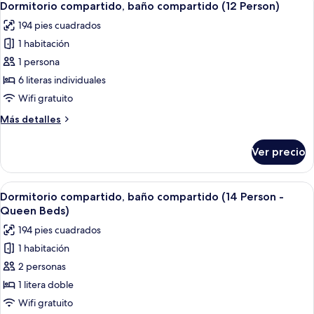
Beds)
7
compartido
Dormitorio compartido, baño compartido (12 Person)
todas
(12
194 pies cuadrados
Person
las
-
1 habitación
fotos
Queen
de
1 persona
Beds)
Dormitorio
6 literas individuales
compartido,
Wifi gratuito
baño
Más
Más detalles
compartido
detalles
(12
sobre
Ver precio
Dormitorio
Person)
compartido,
baño
Abrir
Habitación con literas, paredes verdes
8
compartido
Dormitorio compartido, baño compartido (14 Person -
todas
(12
Queen Beds)
Person)
las
194 pies cuadrados
fotos
1 habitación
de
2 personas
Dormitorio
compartido,
1 litera doble
baño
Wifi gratuito