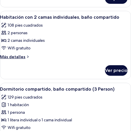
Habitación
doble,
baño
Abrir
Una habitación pequeña y triangular co
7
compartido
Habitación con 2 camas individuales, baño compartido
todas
108 pies cuadrados
las
2 personas
fotos
de
2 camas individuales
Habitación
Wifi gratuito
con
Más
Más detalles
2
detalles
camas
sobre
Ver precio
Habitación
individuales,
con
baño
2
Abrir
Wifi gratis, decoración personalizada
compartido
6
camas
Dormitorio compartido, baño compartido (3 Person)
todas
individuales,
129 pies cuadrados
baño
las
compartido
1 habitación
fotos
de
1 persona
Dormitorio
1 litera individual o 1 cama individual
compartido,
Wifi gratuito