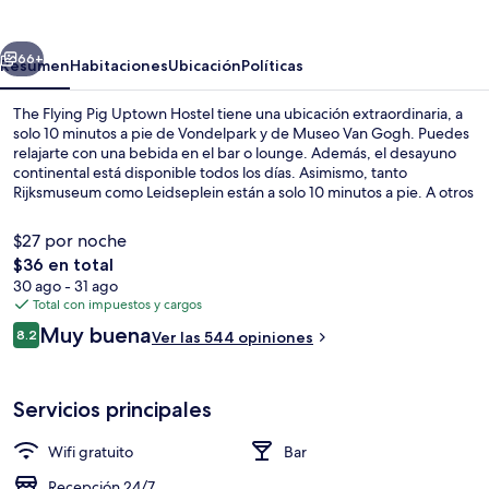
Pig
Uptown
erior
Siguiente
Hostel
66+
Resumen
Habitaciones
Ubicación
Políticas
The Flying Pig Uptown Hostel tiene una ubicación extraordinaria, a
solo 10 minutos a pie de Vondelpark y de Museo Van Gogh. Puedes
relajarte con una bebida en el bar o lounge. Además, el desayuno
continental está disponible todos los días. Asimismo, tanto
Rijksmuseum como Leidseplein están a solo 10 minutos a pie. A otros
visitantes les encanta el personal amable. Hay opciones de
transporte público a una corta distancia a pie: Parada de tranvía Van
$27 por noche
Baerlestraat está a 4 minutos y Parada de tranvía 1e Con.
El
$36 en total
Huygensstraat está a 5 minutos.
precio
30 ago - 31 ago
Vista frontal de la propiedad
total
Total con impuestos y cargos
es
Opiniones
Muy buena
8.2
Ver las 544 opiniones
de
8.2 de 10,
$36
Servicios principales
Wifi gratuito
Bar
Recepción 24/7