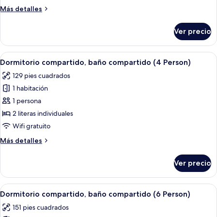
baño
Más
Más detalles
compartido
detalles
(3
sobre
Ver precio
Dormitorio
Person)
compartido,
baño
Abrir
Una litera con los números 3 y 4, un 
7
compartido
Dormitorio compartido, baño compartido (4 Person)
todas
(3
129 pies cuadrados
Person)
las
1 habitación
fotos
de
1 persona
Dormitorio
2 literas individuales
compartido,
Wifi gratuito
baño
Más
Más detalles
compartido
detalles
(4
sobre
Ver precio
Dormitorio
Person)
compartido,
baño
Abrir
Wifi gratis, decoración personalizada
8
compartido
Dormitorio compartido, baño compartido (6 Person)
todas
(4
151 pies cuadrados
Person)
las