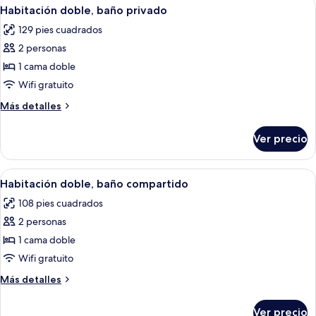
Abrir
Una cama con sábanas y almohadas blan
5
Habitación doble, baño privado
habitaciones
todas
129 pies cuadrados
las
2 personas
fotos
de
1 cama doble
Habitación
Wifi gratuito
doble,
Más
Más detalles
baño
detalles
privado
sobre
Ver precio
Habitación
doble,
baño
Abrir
Una cama bien hecha con sábanas y toa
6
privado
Habitación doble, baño compartido
todas
108 pies cuadrados
las
2 personas
fotos
de
1 cama doble
Habitación
Wifi gratuito
doble,
Más
Más detalles
baño
detalles
compartido
sobre
Ver precio