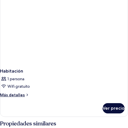
Habitación
1 persona
Wifi gratuito
Más
Más detalles
detalles
sobre
Ver precio
Habitación
Propiedades similares