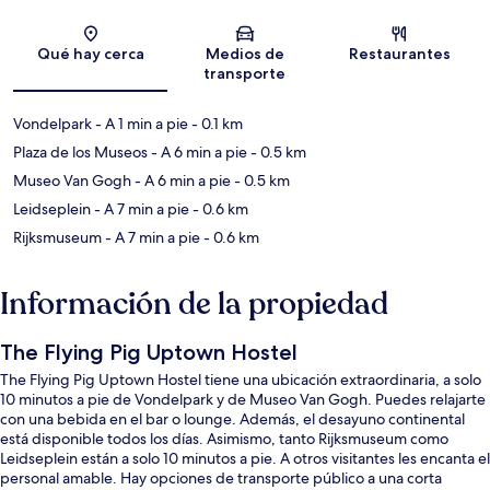
Sección del mapa
Qué hay cerca
Medios de
Restaurantes
transporte
Vondelpark
- A 1 min a pie
- 0.1 km
Plaza de los Museos
- A 6 min a pie
- 0.5 km
Museo Van Gogh
- A 6 min a pie
- 0.5 km
Leidseplein
- A 7 min a pie
- 0.6 km
Rijksmuseum
- A 7 min a pie
- 0.6 km
Información de la propiedad
The Flying Pig Uptown Hostel
The Flying Pig Uptown Hostel tiene una ubicación extraordinaria, a solo
10 minutos a pie de Vondelpark y de Museo Van Gogh. Puedes relajarte
con una bebida en el bar o lounge. Además, el desayuno continental
está disponible todos los días. Asimismo, tanto Rijksmuseum como
Leidseplein están a solo 10 minutos a pie. A otros visitantes les encanta el
personal amable. Hay opciones de transporte público a una corta