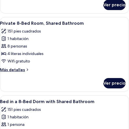
with
sobre
Ver precio
Private
Private
6-
Bathroom
Bed
Abrir
Un dormitorio con literas, dos camas l
8
Room
Private 8-Bed Room, Shared Bathroom
todas
with
151 pies cuadrados
Private
las
Bathroom
1 habitación
fotos
de
8 personas
Private
4 literas individuales
8-
Wifi gratuito
Bed
Más
Más detalles
Room,
detalles
Shared
sobre
Ver precio
Private
Bathroom
8-
Bed
Abrir
Un dormitorio con literas, dos camas l
7
Room,
Bed in a 8-Bed Dorm with Shared Bathroom
todas
Shared
151 pies cuadrados
Bathroom
las
1 habitación
fotos
de
1 persona