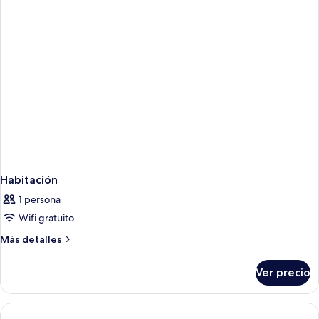
Bed
Female
Dorm,
Ensuite
Habitación
1 persona
Wifi gratuito
Más
Más detalles
detalles
sobre
Ver precio
Habitación