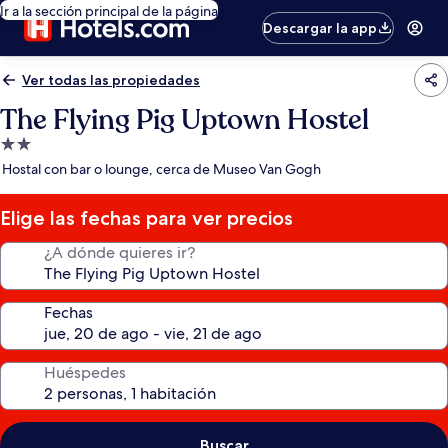
Ir a la sección principal de la página
Descargar la app
Ver todas las propiedades
The Flying Pig Uptown Hostel
Propiedad
de
Hostal con bar o lounge, cerca de Museo Van Gogh
2.0
estrellas
Elige las fechas para ver precios
¿A dónde quieres ir?
Fechas
Huéspedes
Buscar