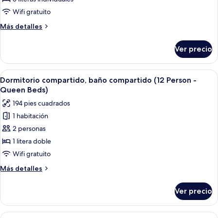
compartido,
Wifi gratuito
baño
Más
Más detalles
compartido
detalles
(10
sobre
Ver precio
Dormitorio
Person)
compartido,
baño
Abrir
Habitación con literas, un escritorio p
7
compartido
Dormitorio compartido, baño compartido (12 Person -
todas
(10
Queen Beds)
Person)
las
194 pies cuadrados
fotos
1 habitación
de
2 personas
Dormitorio
compartido,
1 litera doble
baño
Wifi gratuito
compartido
Más
Más detalles
(12
detalles
Person
sobre
Ver precio
Dormitorio
-
compartido,
Queen
baño
Abrir
Habitación tipo dormitorio con literas