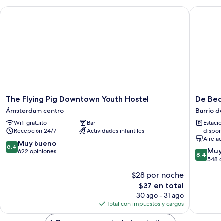
The Flying Pig Downtown Youth Hostel
De Bedst
The
De
The Flying Pig Downtown Youth Hostel
De Bed
Flying
Bedstee
Ámsterdam centro
Barrio d
Pig
Boutiqu
Wifi gratuito
Bar
Estaci
Downtown
Capsule
Recepción 24/7
Actividades infantiles
dispon
Youth
Barrio
Aire a
Hostel
de
8.4
Muy bueno
8.4
8.4
Ámsterdam
los
Muy
de
622 opiniones
8.4
de
centro
museos
548 
10,
10,
Muy
$28 por noche
Muy
bueno,
El
$37 en total
bueno,
622
precio
548
30 ago - 31 ago
opiniones
actual
opinion
Total con impuestos y cargos
es
de