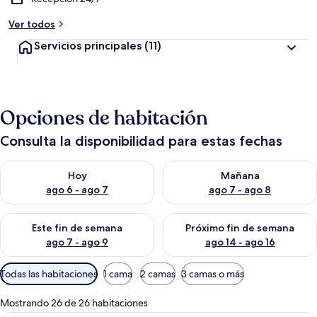
Ver todos
Servicios principales
(11)
Opciones de habitación
Consulta la disponibilidad para estas fechas
Consulta la disponibilidad para hoy ago 6 - ago 7
Consulta la disponibilidad pa
Hoy
Mañana
ago 6 - ago 7
ago 7 - ago 8
Consulta la disponibilidad para este fin de semana ago 7 - ag
Consulta la disponibilidad par
Este fin de semana
Próximo fin de semana
ago 7 - ago 9
ago 14 - ago 16
Filtros
Todas las habitaciones
1 cama
2 camas
3 camas o más
disponibles
para
Mostrando 26 de 26 habitaciones
las