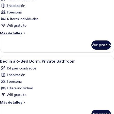
fotos
1 habitación
de
1 persona
Dormitorio
compartido,
4 literas individuales
solo
Wifi gratuito
para
Más
Más detalles
mujeres,
detalles
baño
sobre
Ver precio
Dormitorio
compartido
compartido,
(8
solo
Abrir
Wifi gratis, decoración personalizada
Person)
6
para
Bed in a 6-Bed Dorm, Private Bathroom
todas
mujeres,
151 pies cuadrados
baño
las
compartido
1 habitación
fotos
(8
de
1 persona
Person)
Bed
1 litera individual
in
Wifi gratuito
a
Más
Más detalles
6-
detalles
Bed
sobre