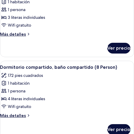
1 habitación
fotos
de
1 persona
Dormitorio
3 literas individuales
compartido,
Wifi gratuito
baño
Más
Más detalles
compartido
detalles
(6
sobre
Ver precio
Dormitorio
Person)
compartido,
baño
Abrir
Un dormitorio con literas, una ventan
9
compartido
Dormitorio compartido, baño compartido (8 Person)
todas
(6
172 pies cuadrados
Person)
las
1 habitación
fotos
de
1 persona
Dormitorio
4 literas individuales
compartido,
Wifi gratuito
baño
Más
Más detalles
compartido
detalles
(8
sobre
Ver precio
Dormitorio
Person)