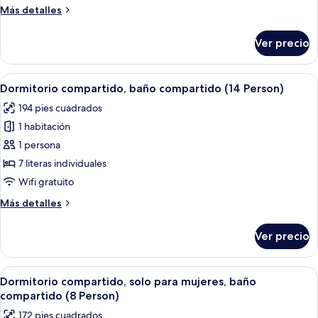
compartido
Más
Más detalles
(14
detalles
Person
sobre
Ver precio
Dormitorio
-
compartido,
Queen
baño
Abrir
Un dormitorio con literas, una ventan
Beds)
7
compartido
Dormitorio compartido, baño compartido (14 Person)
todas
(14
194 pies cuadrados
Person
las
-
1 habitación
fotos
Queen
de
1 persona
Beds)
Dormitorio
7 literas individuales
compartido,
Wifi gratuito
baño
Más
Más detalles
compartido
detalles
(14
sobre
Ver precio
Dormitorio
Person)
compartido,
baño
Abrir
Un dormitorio con literas dobles, un 
7
compartido
Dormitorio compartido, solo para mujeres, baño
todas
(14
compartido (8 Person)
Person)
las
172 pies cuadrados