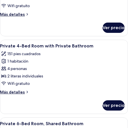
triple
Wifi gratuito
Más
Más detalles
detalles
sobre
Ver precio
Habitación
triple
Abrir
Habitación con literas, dos camas, un e
6
Private 4-Bed Room with Private Bathroom
todas
151 pies cuadrados
las
1 habitación
fotos
de
4 personas
Private
2 literas individuales
4-
Wifi gratuito
Bed
Más
Más detalles
Room
detalles
with
sobre
Ver precio
Private
Private
4-
Bathroom
Bed
Abrir
Habitación con literas, una ventana, u
7
Room
Private 6-Bed Room, Shared Bathroom
todas
with