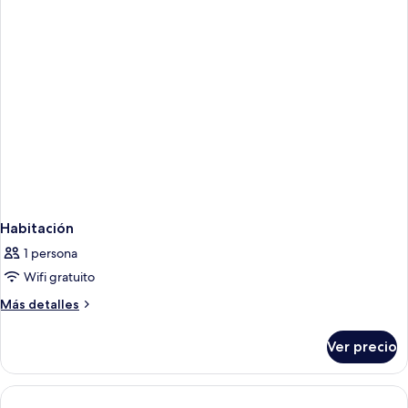
Habitación
1 persona
Wifi gratuito
Más
Más detalles
detalles
sobre
Ver precio
Habitación