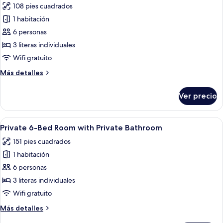
108 pies cuadrados
Private
las
Bathroom
1 habitación
fotos
de
6 personas
Private
3 literas individuales
6-
Wifi gratuito
Bed
Más
Más detalles
Room,
detalles
Shared
sobre
Ver precio
Private
Bathroom
6-
Bed
Abrir
Dormitorio con literas, con tres camas
6
Room,
Private 6-Bed Room with Private Bathroom
todas
Shared
151 pies cuadrados
Bathroom
las
1 habitación
fotos
de
6 personas
Private
3 literas individuales
6-
Wifi gratuito
Bed
Más
Más detalles
Room
detalles