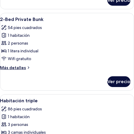
Ver precio
Bed
Dorm,
in
Private
a
Abrir
Habitación con literas, una ventana, u
Bathroom
6
6-
2-Bed Private Bunk
todas
Bed
54 pies cuadrados
Dorm,
las
Private
1 habitación
fotos
Bathroom
de
2 personas
2-
1 litera individual
Bed
Wifi gratuito
Private
Más
Más detalles
Bunk
detalles
sobre
Ver precio
2-
Bed
Private
Abrir
Wifi gratis, decoración personalizada
6
Bunk
Habitación triple
todas
86 pies cuadrados
las
1 habitación
fotos
de
3 personas
Habitación
3 camas individuales