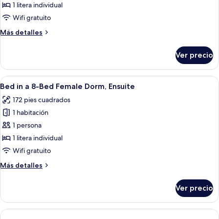
Bed
1 litera individual
in
Wifi gratuito
a
Más
Más detalles
8-
detalles
Bed
sobre
Ver precio
Bed
Dorm
in
with
a
Abrir
Habitación con literas, un espejo, un 
Shared
7
8-
Bed in a 8-Bed Female Dorm, Ensuite
todas
Bathroom
Bed
172 pies cuadrados
Dorm
las
with
1 habitación
fotos
Shared
de
1 persona
Bathroom
Bed
1 litera individual
in
Wifi gratuito
a
Más
Más detalles
8-
detalles
Bed
sobre
Ver precio
Bed
Female
in
Dorm,
a
Ensuite
8-