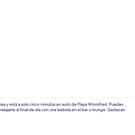
Áreas de la 
otea y está a solo cinco minutos en auto de Playa Winnifred. Puedes
relajarte al final de día con una bebida en el bar o lounge. Destacan
Desayuno com