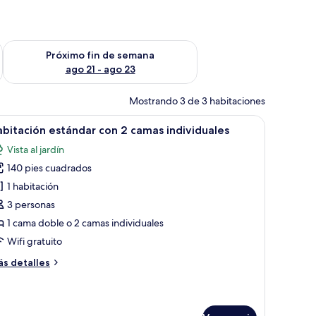
fin de semana ago 14 - ago 16
Consulta la disponibilidad para el próximo fin de semana ago
Próximo fin de semana
ago 21 - ago 23
Mostrando 3 de 3 habitaciones
ita con una botella de agua y una cortina con estampado rojo y negro.
anchar con plancha y wifi gratis
brir
Habitación con dos camas, un aparador, un esp
6
bitación estándar con 2 camas individuales
odas
Vista al jardín
s
140 pies cuadrados
otos
e
1 habitación
abitación
3 personas
stándar
1 cama doble o 2 camas individuales
on
Wifi gratuito
ás
s detalles
amas
talles
ndividuales
bre
bitación
tándar