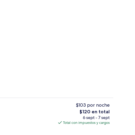
propiedad
Desayuno completo incluido todos los
$103 por noche
El
$120 en total
precio
6 sept - 7 sept
pleto incluido todos los días
Escritorio, insonorización, tabla de pl
total
Total con impuestos y cargos
es
de