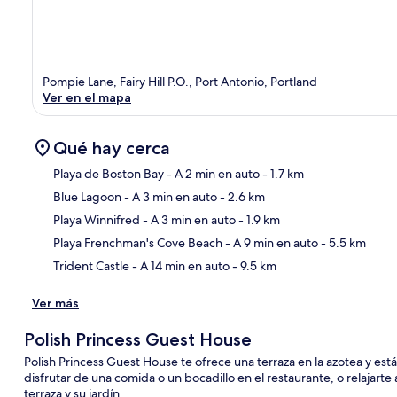
Pompie Lane, Fairy Hill P.O., Port Antonio, Portland
Ver en el mapa
Qué hay cerca
Playa de Boston Bay
- A 2 min en auto
- 1.7 km
Blue Lagoon
- A 3 min en auto
- 2.6 km
Sec
Playa Winnifred
- A 3 min en auto
- 1.9 km
Playa Frenchman's Cove Beach
- A 9 min en auto
- 5.5 km
Trident Castle
- A 14 min en auto
- 9.5 km
Ver más
Polish Princess Guest House
Polish Princess Guest House te ofrece una terraza en la azotea y est
disfrutar de una comida o un bocadillo en el restaurante, o relajarte
terraza y su jardín.