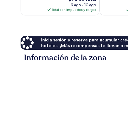
opiniones
precio
opiniones
9 ago - 10 ago
actual
Total con impuestos y cargos
es
de
$110
Inicia sesión y reserva para acumular c
hoteles. ¡Más recompensas te llevan a m
Información de la zona