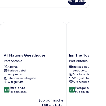
Ver precio
n
mas
dividuales
All Nations Guesthouse
Inn The Town
All
Inn
All Nations Guesthouse
Inn The Town
Nations
The
Port Antonio
Port Antonio
Guesthouse
Town
Alberca
Traslado del/al
Port
Port
Traslado del/al
aeropuerto
Antonio
Antonio
aeropuerto
Estacionamiento gratis
Estacionamiento gratis
Wifi gratuito
Wifi gratuito
Aire acondicionado
8.8
9.4
Excelente
Excepcional
8.8
9.4
de
de
151 opiniones
69 opiniones
10,
10,
$85 por noche
$
Excelente,
Excepcional,
151
69
El
$99 en total