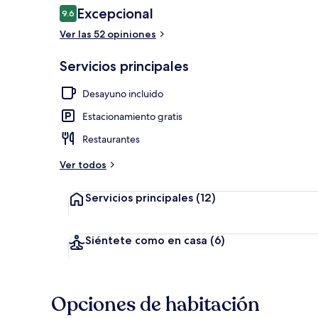
Opiniones
Excepcional
9.6
9.6 de 10,
Ver las 52 opiniones
Vista al jardín
Servicios principales
Desayuno incluido
Estacionamiento gratis
Restaurantes
Ver todos
Servicios principales
(12)
Siéntete como en casa
(6)
Opciones de habitación