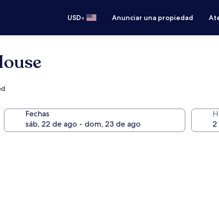
•
USD
Anunciar una propiedad
Ate
House
ed
Fechas
H