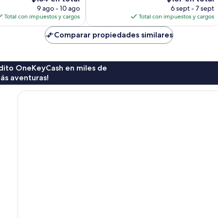
220
precio
precio
9 ago - 10 ago
6 sept - 7 sept
opiniones
actual
actual
Total con impuestos y cargos
Total con impuestos y cargos
es
es
de
de
Comparar propiedades similares
$184
$137
rédito OneKeyCash en miles de
ás aventuras!