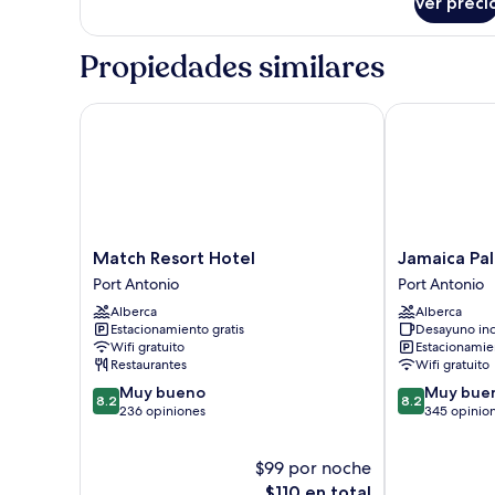
Ver preci
Propiedades similares
Match Resort Hotel
Jamaica Palac
Match
Jamaica
Match Resort Hotel
Jamaica Pal
Resort
Palace
Port Antonio
Port Antonio
Hotel
Hotel
Alberca
Alberca
Port
Port
Estacionamiento gratis
Desayuno inc
Antonio
Antonio
Wifi gratuito
Estacionamien
Restaurantes
Wifi gratuito
8.2
8.2
Muy bueno
Muy bue
8.2
8.2
de
de
236 opiniones
345 opinio
10,
10,
Muy
Muy
$99 por noche
bueno,
bueno,
236
El
345
$110 en total