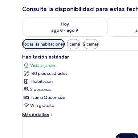
Consulta la disponibilidad para estas fec
Consulta la disponibilidad para hoy ago 8 - ago 9
Consulta la d
Hoy
ago 8 - ago 9
a
Filtros
Todas las habitaciones
1 cama
2 camas
disponibles
Abrir
Una habitación con una cama, 
para
8
Habitación estándar
todas
las
Vista al jardín
las
habitaciones
140 pies cuadrados
fotos
de
1 habitación
Habitación
2 personas
estándar
1 cama Queen size
Wifi gratuito
Más
Más detalles
detalles
sobre
Habitación
estándar