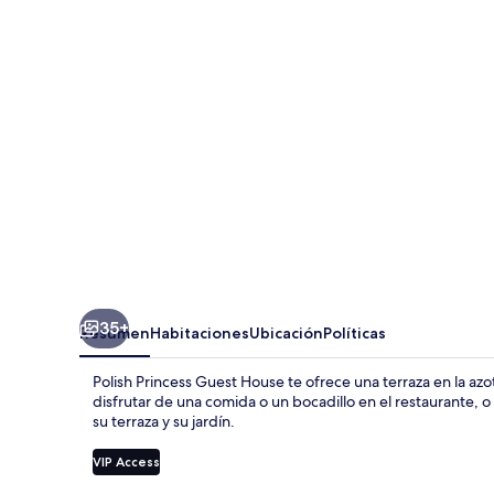
Guest
House
35+
Resumen
Habitaciones
Ubicación
Políticas
Polish Princess Guest House te ofrece una terraza en la az
disfrutar de una comida o un bocadillo en el restaurante, o 
su terraza y su jardín.
VIP Access