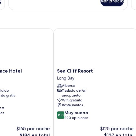
jardín
o
Ver precio
Habitación
co
cuádruple,
2
2
ca
camas
in
matrimoniales,
vista
e Hotel
Sea Cliff Resort
al
jardín
Sea
ace Hotel
Sea Cliff Resort
Cliff
Long Bay
Resort
Alberca
Long
luido
Traslado del/al
Bay
to gratis
aeropuerto
Wifi gratuito
Restaurantes
no
8.0
Muy bueno
nes
8.0
de
220 opiniones
10,
$165 por noche
$125 por noche
Muy
bueno,
El
El
$184 en total
$137 en total