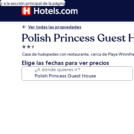
Ir a la sección principal de la página
Ver todas las propiedades
Polish Princess Guest 
Propiedad
de
Casa de huéspedes con restaurante, cerca de Playa Winnifr
2.5
Elige las fechas para ver precios
estrellas
¿A dónde quieres ir?
Galería
de
fotos
de
Polish
Princess