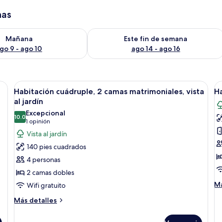
has
isponibilidad para mañana ago 9 - ago 10
Consulta la disponibilidad para este 
Mañana
Este fin de semana
go 9 - ago 10
ago 14 - ago 16
un aparador de madera con cajones, un espejo, una silla de mimbre, una mes
Abrir
Escritorio, insonorización, tabla de pl
A
4
Habitación cuádruple, 2 camas matrimoniales, vista
Ha
todas
t
al jardín
las
la
Excepcional
10.0
fotos
f
10.0 de 10
(1
1 opinión
de
d
opinión)
Vista al jardín
Habitación
H
140 pies cuadrados
cuádruple,
e
4 personas
2
c
2 camas dobles
camas
2
M
Má
Wifi gratuito
matrimoniales,
c
de
vista
i
Más
Más detalles
so
detalles
al
Ha
sobre
es