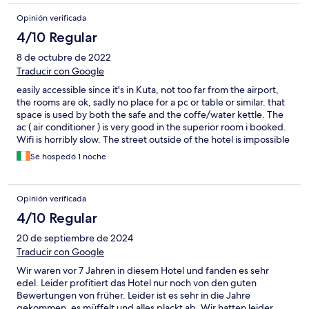
space can accommodate quite a lot of cars. Last but not least,
Opinión verificada
the convenience store in the hotel lobby was really helpful, even
though Indomaret and Alfamart are within easy reach form the
4/10 Regular
hotel. Overall, I had a good time :)
8 de octubre de 2022
Traducir con Google
easily accessible since it's in Kuta, not too far from the airport,
the rooms are ok, sadly no place for a pc or table or similar. that
space is used by both the safe and the coffe/water kettle. The
ac ( air conditioner ) is very good in the superior room i booked.
Wifi is horribly slow. The street outside of the hotel is impossible
to cross. Never stops.
Se hospedó 1 noche
Opinión verificada
4/10 Regular
20 de septiembre de 2024
Traducir con Google
Wir waren vor 7 Jahren in diesem Hotel und fanden es sehr
edel. Leider profitiert das Hotel nur noch von den guten
Bewertungen von früher. Leider ist es sehr in die Jahre
gekommen, es müffelt und alles plackt ab. Wir hatten leider