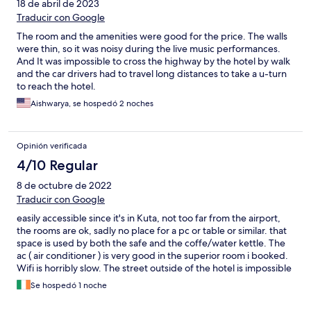
18 de abril de 2023
Traducir con Google
The room and the amenities were good for the price. The walls
were thin, so it was noisy during the live music performances.
And It was impossible to cross the highway by the hotel by walk
and the car drivers had to travel long distances to take a u-turn
to reach the hotel.
Aishwarya, se hospedó 2 noches
Opinión verificada
4/10 Regular
8 de octubre de 2022
Traducir con Google
easily accessible since it's in Kuta, not too far from the airport,
the rooms are ok, sadly no place for a pc or table or similar. that
space is used by both the safe and the coffe/water kettle. The
ac ( air conditioner ) is very good in the superior room i booked.
Wifi is horribly slow. The street outside of the hotel is impossible
to cross. Never stops.
Se hospedó 1 noche