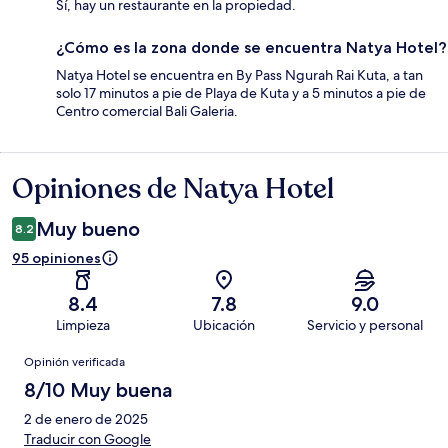
Sí, hay un restaurante en la propiedad.
¿Cómo es la zona donde se encuentra Natya Hotel?
Natya Hotel se encuentra en By Pass Ngurah Rai Kuta, a tan
solo 17 minutos a pie de Playa de Kuta y a 5 minutos a pie de
Centro comercial Bali Galeria.
Opiniones de Natya Hotel
Opiniones
Muy bueno
8.2
95 opiniones
8.4
7.8
9.0
Limpieza
Ubicación
Servicio y personal
Opiniones
Opinión verificada
8/10 Muy buena
2 de enero de 2025
Traducir con Google