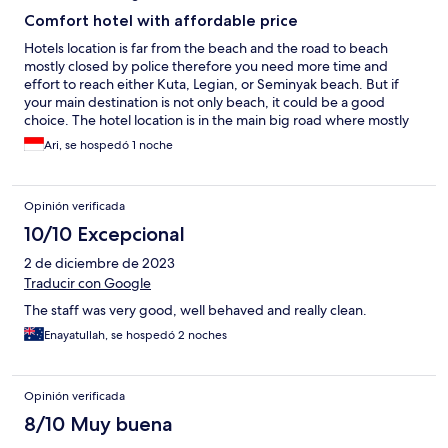
Comfort hotel with affordable price
Hotels location is far from the beach and the road to beach
mostly closed by police therefore you need more time and
effort to reach either Kuta, Legian, or Seminyak beach. But if
your main destination is not only beach, it could be a good
choice. The hotel location is in the main big road where mostly
traffic jam during working hour or even rush hour. Very simple
Ari, se hospedó 1 noche
menu variation for breakfast buffet, off course inline with the
hotel price. The unique thing is, hotels provides free refill for
water, they provide the jar for you to fill the water as much as
Opinión verificada
possible but ... The water dispenser oftenly empty although we
keep remind the hotel staff to fill the water dispenser. I would
10/10 Excepcional
rather suggest hotel to use drinking water filter spot than water
2 de diciembre de 2023
dispenser but with trusted brand to keep the quality of water if
still using this free refill water.
Traducir con Google
The staff was very good, well behaved and really clean.
Enayatullah, se hospedó 2 noches
Opinión verificada
8/10 Muy buena