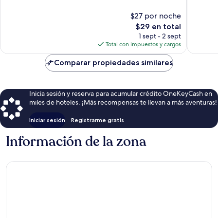
10,
10,
Magnífico,
Muy
$27 por noche
722
bueno,
El
$29 en total
opiniones
307
precio
1 sept - 2 sept
opinion
actual
Total con impuestos y cargos
es
de
Comparar propiedades similares
$29
Inicia sesión y reserva para acumular crédito OneKeyCash en
miles de hoteles. ¡Más recompensas te llevan a más aventuras!
Iniciar sesión
Registrarme gratis
Información de la zona