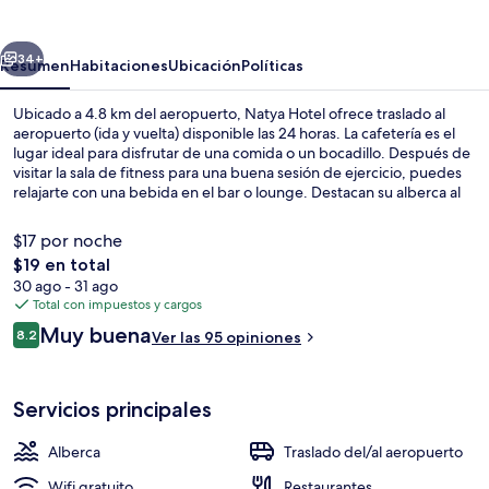
erior
Siguiente
34+
Resumen
Habitaciones
Ubicación
Políticas
Ubicado a 4.8 km del aeropuerto, Natya Hotel ofrece traslado al
aeropuerto (ida y vuelta) disponible las 24 horas. La cafetería es el
lugar ideal para disfrutar de una comida o un bocadillo. Después de
visitar la sala de fitness para una buena sesión de ejercicio, puedes
relajarte con una bebida en el bar o lounge. Destacan su alberca al
aire libre, su bar junto a la alberca y su chapoteadero.
$17 por noche
El
$19 en total
precio
30 ago - 31 ago
Restaurante
total
Total con impuestos y cargos
es
Opiniones
Muy buena
8.2
Ver las 95 opiniones
de
8.2 de 10,
$19
Servicios principales
Alberca
Traslado del/al aeropuerto
Wifi gratuito
Restaurantes