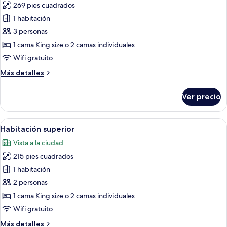
269 pies cuadrados
fotos
de
1 habitación
Habitación
3 personas
Deluxe
1 cama King size o 2 camas individuales
Wifi gratuito
Más
Más detalles
detalles
sobre
Ver precio
Habitación
Deluxe
Abrir
Una habitación de hotel con papel tap
5
Habitación superior
todas
Vista a la ciudad
las
215 pies cuadrados
fotos
de
1 habitación
Habitación
2 personas
superior
1 cama King size o 2 camas individuales
Wifi gratuito
Más
Más detalles