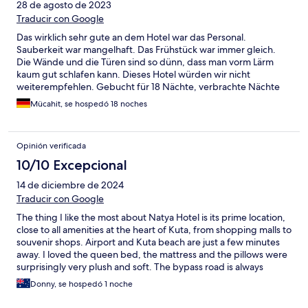
28 de agosto de 2023
Traducir con Google
Das wirklich sehr gute an dem Hotel war das Personal.
Sauberkeit war mangelhaft. Das Frühstück war immer gleich.
Die Wände und die Türen sind so dünn, dass man vorm Lärm
kaum gut schlafen kann. Dieses Hotel würden wir nicht
weiterempfehlen. Gebucht für 18 Nächte, verbrachte Nächte
13.
Mücahit, se hospedó 18 noches
Opinión verificada
10/10 Excepcional
14 de diciembre de 2024
Traducir con Google
The thing I like the most about Natya Hotel is its prime location,
close to all amenities at the heart of Kuta, from shopping malls to
souvenir shops. Airport and Kuta beach are just a few minutes
away. I loved the queen bed, the mattress and the pillows were
surprisingly very plush and soft. The bypass road is always
crowded and the traffic sound can be quite distracting even in
Donny, se hospedó 1 noche
the evening, especially if you stay in the rooms facing the road.
The breakfast menu was quite good and the ample parking