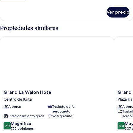
detalles
sobre
Ver precio
Habitación
superior
Propiedades similares
Grand La Walon Hotel
Grand Ix
Grand
Grand
Grand La Walon Hotel
Grand 
La
Ixora
Centro de Kuta
Plaza Ka
Walon
Kuta
Alberca
Traslado del/al
Alberc
Hotel
Resort
aeropuerto
Trasla
Centro
Plaza
Estacionamiento gratis
Wifi gratuito
aerop
de
Kartika
9.0
8.0
Kuta
Magnífico
Muy
9.0
8.0
de
de
722 opiniones
307 