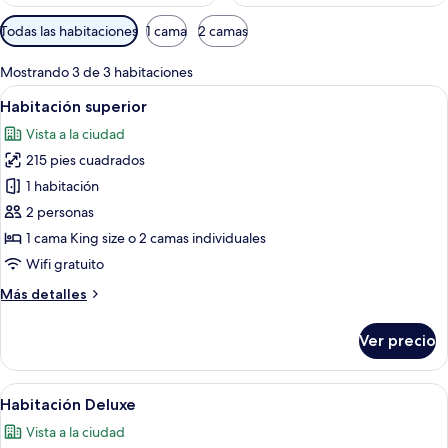
Filtros
Todas las habitaciones
1 cama
2 camas
disponibles
para
Mostrando 3 de 3 habitaciones
las
Abrir
Una habitación de hotel con papel tap
5
Habitación superior
habitaciones
todas
Vista a la ciudad
las
215 pies cuadrados
fotos
de
1 habitación
Habitación
2 personas
superior
1 cama King size o 2 camas individuales
Wifi gratuito
Más
Más detalles
detalles
sobre
Ver precio
Habitación
superior
Abrir
Habitación de hotel con cama, sofá, t
8
Habitación Deluxe
todas
Vista a la ciudad
las