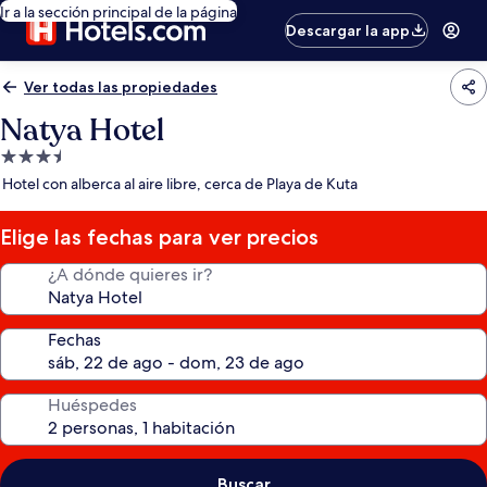
Ir a la sección principal de la página
Descargar la app
Ver todas las propiedades
Natya Hotel
Propiedad
de
Hotel con alberca al aire libre, cerca de Playa de Kuta
3.5
estrellas
Elige las fechas para ver precios
¿A dónde quieres ir?
Fechas
Huéspedes
Buscar