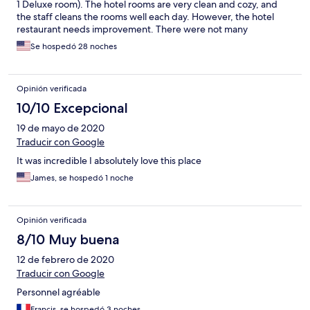
1 Deluxe room). The hotel rooms are very clean and cozy, and
the staff cleans the rooms well each day. However, the hotel
restaurant needs improvement. There were not many
restaurant workers at the hotel in July, which caused many
Se hospedó 28 noches
delays at breakfast. We'll book this hotel again.
Opinión verificada
10/10 Excepcional
19 de mayo de 2020
Traducir con Google
It was incredible I absolutely love this place
James, se hospedó 1 noche
Opinión verificada
8/10 Muy buena
12 de febrero de 2020
Traducir con Google
Personnel agréable
Francis, se hospedó 3 noches