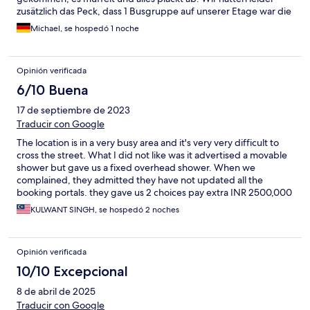
zusätzlich das Peck, dass 1 Busgruppe auf unserer Etage war die
bis tief in die Nacht "Party" gemacht hat und ab 7 Uhr war das
Michael, se hospedó 1 noche
Reinigungspersonal dann so laut, dass an Schlafen nicht mehr zu
denken war. Sehr schade.
Opinión verificada
6/10 Buena
17 de septiembre de 2023
Traducir con Google
The location is in a very busy area and it's very very difficult to
cross the street. What I did not like was it advertised a movable
shower but gave us a fixed overhead shower. When we
complained, they admitted they have not updated all the
booking portals. they gave us 2 choices pay extra INR 2500,000
a day (reduced to INR 100,000) after our protest or cancel
KULWANT SINGH, se hospedó 2 noches
booking
Opinión verificada
10/10 Excepcional
8 de abril de 2025
Traducir con Google