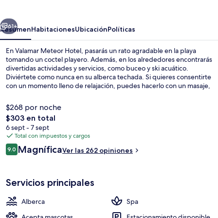
Hotel
erior
Siguiente
61+
Resumen
Habitaciones
Ubicación
Políticas
En Valamar Meteor Hotel, pasarás un rato agradable en la playa
tomando un coctel playero. Además, en los alrededores encontrarás
divertidas actividades y servicios, como buceo y ski acuático.
Diviértete como nunca en su alberca techada. Si quieres consentirte
con un momento lleno de relajación, puedes hacerlo con un masaje,
un tratamiento facial o una sesión de manicure y pedicure.
MEDITERRANEO RESTAURANT sirve cocina local e internacional y
$268 por noche
está abierto para el desayuno, la comida y la cena. Destacan sus 2
El
$303 en total
bares o lounges, su bar junto a la alberca y su sala de fitness. A otros
precio
6 sept - 7 sept
visitantes les encanta el personal amable.
Playa en los alrededores, toallas de pla
total
Total con impuestos y cargos
es
Opiniones
Magnífica
9.0
Ver las 262 opiniones
de
9.0 de 10,
$303
Servicios principales
Alberca
Spa
Acepta mascotas
Estacionamiento disponible