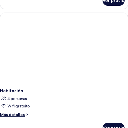
Ver precio
Habitación
Habitación
4 personas
Wifi gratuito
Más
Más detalles
detalles
sobre
Ver precio