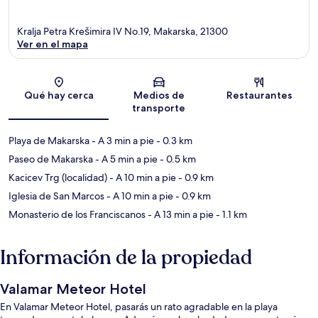
Kralja Petra Krešimira IV No.19, Makarska, 21300
Ver en el mapa
Sección del mapa
Qué hay cerca
Medios de
Restaurantes
transporte
Playa de Makarska
- A 3 min a pie
- 0.3 km
Paseo de Makarska
- A 5 min a pie
- 0.5 km
Kacicev Trg (localidad)
- A 10 min a pie
- 0.9 km
Iglesia de San Marcos
- A 10 min a pie
- 0.9 km
Monasterio de los Franciscanos
- A 13 min a pie
- 1.1 km
Información de la propiedad
Valamar Meteor Hotel
En Valamar Meteor Hotel, pasarás un rato agradable en la playa