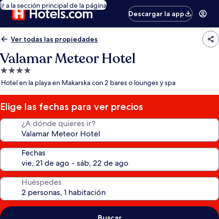
Ir a la sección principal de la página
Descargar la app
Ver todas las propiedades
Valamar Meteor Hotel
Propiedad
de
Hotel en la playa en Makarska con 2 bares o lounges y spa
4.0
estrellas
Elige las fechas para ver precios
¿A dónde quieres ir?
Fechas
Huéspedes
Buscar