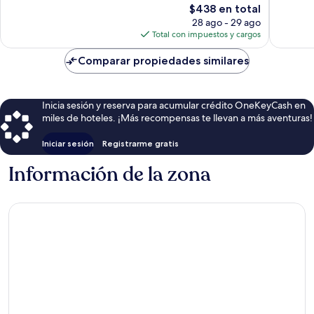
El
$438 en total
opiniones
opinion
precio
28 ago - 29 ago
actual
Total con impuestos y cargos
es
de
Comparar propiedades similares
$438
Inicia sesión y reserva para acumular crédito OneKeyCash en
miles de hoteles. ¡Más recompensas te llevan a más aventuras!
Iniciar sesión
Registrarme gratis
Información de la zona