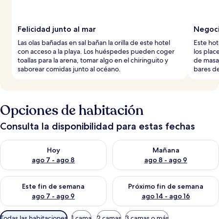
Felicidad junto al mar
Negoci
Las olas bañadas en sal bañan la orilla de este hotel
Este hot
con acceso a la playa. Los huéspedes pueden coger
los plac
toallas para la arena, tomar algo en el chiringuito y
de masaj
saborear comidas junto al océano.
bares de 
Opciones de habitación
Consulta la disponibilidad para estas fechas
Consulta la disponibilidad para hoy ago 7 - ago 8
Consulta la disponibilidad pa
Hoy
Mañana
ago 7 - ago 8
ago 8 - ago 9
Consulta la disponibilidad para este fin de semana ago 7 - ag
Consulta la disponibilidad par
Este fin de semana
Próximo fin de semana
ago 7 - ago 9
ago 14 - ago 16
Filtros
Todas las habitaciones
1 cama
2 camas
3 camas o más