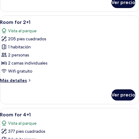
Ver precio
Suite
for
2+2
Abrir
Minibar, caja de seguridad en la habita
5
Seaside
Room for 2+1
todas
Vista al parque
las
205 pies cuadrados
fotos
de
1 habitación
Room
2 personas
for
2 camas individuales
2+1
Wifi gratuito
Más
Más detalles
detalles
sobre
Ver precio
Room
for
2+1
Abrir
Una habitación de hotel moderna con u
4
Room for 4+1
todas
Vista al parque
las
377 pies cuadrados
fotos