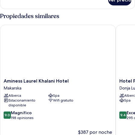
Habitación
Propiedades similares
Aminess Laurel Khalani Hotel
Hotel Pa
Aminess
Hotel
Aminess Laurel Khalani Hotel
Hotel 
Laurel
Park
Makarska
Donja L
Khalani
Donja
Alberca
Spa
Alberc
Hotel
Luka
Estacionamiento
Wifi gratuito
Spa
Makarska
disponible
9.0
9.4
Magnífico
Exc
9.0
9.4
de
de
198 opiniones
295 
10,
10,
Magnífico,
Excepcio
$387 por noche
198
295