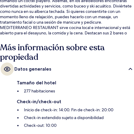
tomando un coctel playero. Además, en los alrededores encontrarás
divertidas actividades y servicios, como buceo y ski acuático. Diviértete
como nunca en su alberca techada. Si quieres consentirte con un
momento lleno de relajación, puedes hacerlo con un masaje, un
tratamiento facial o una sesión de manicure y pedicure.
MEDITERRANEO RESTAURANT sirve cocina local e internacional y está
abierto para el desayuno, la comida y la cena. Destacan sus 2 bares o
lounges, su bar junto a la alberca y su sala de fitness. A otros visitantes
les encanta el personal amable.
Más información sobre esta
propiedad
Datos generales
Tamaño del hotel
277 habitaciones
Check-in/check-out
Inicio de check-in: 14:00. Fin de check-in: 20:00
Check-in extendido sujeto a disponibilidad
Check-out: 10:00