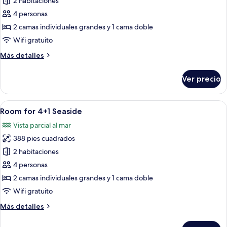
de
2 habitaciones
Room
4 personas
for
2 camas individuales grandes y 1 cama doble
4+1
Wifi gratuito
Más
Más detalles
detalles
sobre
Ver precio
Room
for
4+1
Abrir
Una habitación de hotel moderna con u
6
Room for 4+1 Seaside
todas
Vista parcial al mar
las
388 pies cuadrados
fotos
de
2 habitaciones
Room
4 personas
for
2 camas individuales grandes y 1 cama doble
4+1
Wifi gratuito
Seaside
Más
Más detalles
detalles
sobre