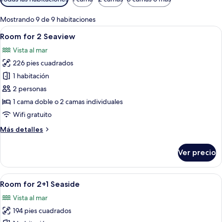
disponibles
para
Mostrando 9 de 9 habitaciones
las
Abrir
Una habitación de hotel moderna con u
5
Room for 2 Seaview
habitaciones
todas
Vista al mar
las
226 pies cuadrados
fotos
de
1 habitación
Room
2 personas
for
1 cama doble o 2 camas individuales
2
Wifi gratuito
Seaview
Más
Más detalles
detalles
sobre
Ver precio
Room
for
2
Abrir
Habitación de hotel con una cama grand
4
Seaview
Room for 2+1 Seaside
todas
Vista al mar
las
194 pies cuadrados
fotos