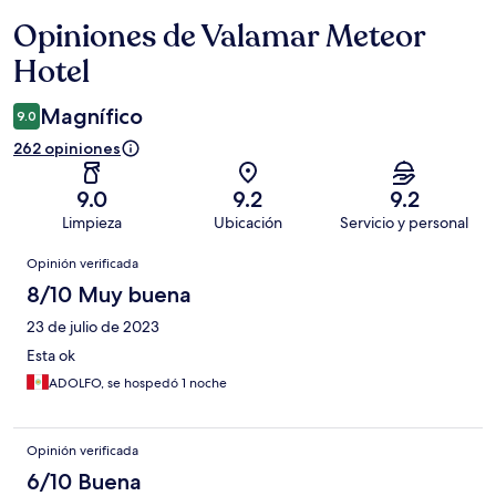
Opiniones de Valamar Meteor
Opiniones
Hotel
Magnífico
9.0
262 opiniones
9.0
9.2
9.2
Limpieza
Ubicación
Servicio y personal
Opiniones
Opinión verificada
8/10 Muy buena
23 de julio de 2023
Esta ok
ADOLFO, se hospedó 1 noche
Opinión verificada
6/10 Buena