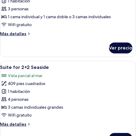
de
1 habitación
Room
3 personas
for
1 cama individual y 1 cama doble o 3 camas individuales
2+1
Wifi gratuito
Seaside
Más
Más detalles
detalles
sobre
Ver precio
Room
for
2+1
Abrir
Habitación de hotel con dos camas, u
6
Seaside
Suite for 2+2 Seaside
todas
Vista parcial al mar
las
409 pies cuadrados
fotos
de
1 habitación
Suite
4 personas
for
3 camas individuales grandes
2+2
Wifi gratuito
Seaside
Más
Más detalles
detalles
sobre