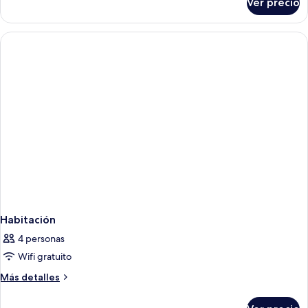
Ver precio
Habitación
Habitación
4 personas
Wifi gratuito
Más
Más detalles
detalles
sobre