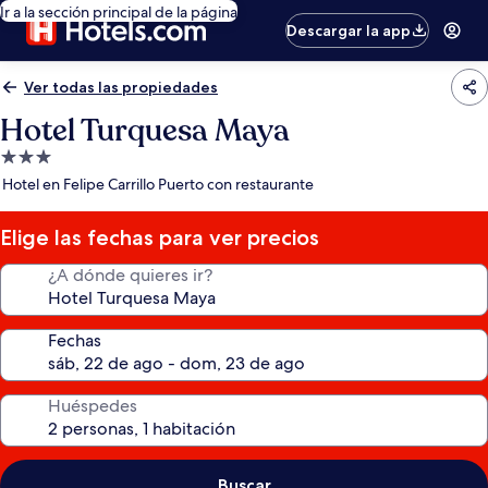
Ir a la sección principal de la página
Descargar la app
Ver todas las propiedades
Hotel Turquesa Maya
Propiedad
de
Hotel en Felipe Carrillo Puerto con restaurante
3.0
estrellas
Elige las fechas para ver precios
¿A dónde quieres ir?
Fechas
Huéspedes
Buscar