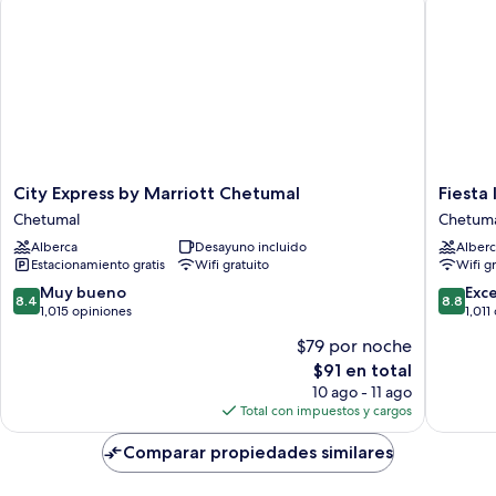
City
Fiesta
City Express by Marriott Chetumal
Fiesta
Express
Inn
Chetumal
Chetum
by
Chetuma
Alberca
Desayuno incluido
Alberc
Marriott
Hotel
Estacionamiento gratis
Wifi gratuito
Wifi g
Chetumal
Chetuma
Chetumal
8.4
8.8
Muy bueno
Exc
8.4
8.8
de
de
1,015 opiniones
1,011
10,
10,
$79 por noche
Muy
Excelent
El
$91 en total
bueno,
1,011
precio
1,015
opinion
10 ago - 11 ago
actual
opiniones
Total con impuestos y cargos
es
de
Comparar propiedades similares
$91