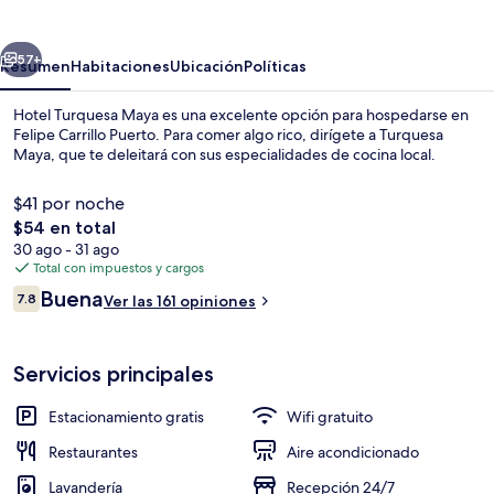
Maya
erior
Siguiente
57+
Resumen
Habitaciones
Ubicación
Políticas
Hotel Turquesa Maya es una excelente opción para hospedarse en
Felipe Carrillo Puerto. Para comer algo rico, dirígete a Turquesa
Maya, que te deleitará con sus especialidades de cocina local.
$41 por noche
El
$54 en total
precio
30 ago - 31 ago
total
Total con impuestos y cargos
es
Opiniones
Buena
Áreas de la propiedad
7.8
Ver las 161 opiniones
de
7.8 de 10,
$54
Servicios principales
Estacionamiento gratis
Wifi gratuito
Restaurantes
Aire acondicionado
Lavandería
Recepción 24/7