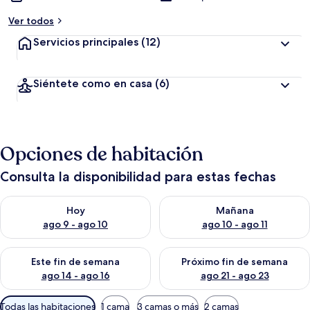
Ver todos
Servicios principales
(12)
Siéntete como en casa
(6)
Opciones de habitación
Consulta la disponibilidad para estas fechas
Consulta la disponibilidad para hoy ago 9 - ago 10
Consulta la disponibilidad par
Hoy
Mañana
ago 9 - ago 10
ago 10 - ago 11
Consulta la disponibilidad para este fin de semana ago 14 - ag
Consulta la disponibilidad pa
Este fin de semana
Próximo fin de semana
ago 14 - ago 16
ago 21 - ago 23
Filtros
Todas las habitaciones
1 cama
3 camas o más
2 camas