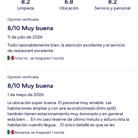
8.2
6.8
8.2
Limpieza
Ubicación
Servicio y personal
Opiniones
Opinión verificada
8/10 Muy buena
11 de julio de 2026
Todo razonablemente bien, la atención excelente y el servicio
de restaurant excelente.
Victor m., se hospedó 1 noche
Opinión verificada
8/10 Muy buena
1 de mayo de 2026
La ubicación super buena. El personal muy amable. Las
habitaciones amplias y con aire acondicionado (mini split)
también tienen estacionamiento muy iluminado y en general
está bien.... En mi caso reserve de último minuto y estuvo lista la
habitación cuando llegue... El único detalle es que se les
olvidaron las toallas pero en recepción me las dieron
Giovanna, se hospedó 1 noche