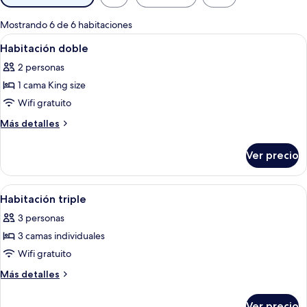
disponibles
para
Mostrando 6 de 6 habitaciones
las
Abrir
Habitación de hotel con cama, escritori
6
Habitación doble
habitaciones
todas
2 personas
las
1 cama King size
fotos
de
Wifi gratuito
Habitación
Más
Más detalles
doble
detalles
sobre
Ver precio
Habitación
doble
Abrir
Habitación de hotel con dos camas, un 
5
Habitación triple
todas
3 personas
las
3 camas individuales
fotos
de
Wifi gratuito
Habitación
Más
Más detalles
triple
detalles
sobre
Ver precio