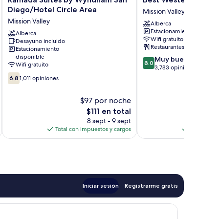
Suites
Western
Diego/Hotel Circle Area
Mission Valley
by
Seven
Mission Valley
Alberca
Wyndham
Seas
Estacionamiento gratis
San
Alberca
Mission
Wifi gratuito
Desayuno incluido
Diego/Hotel
Valley
Restaurantes
Estacionamiento
Circle
disponible
8.0
Muy bueno
Area
8.0
Wifi gratuito
de
3,783 opiniones
Mission
6.8
10,
Valley
6.8
1,011 opiniones
de
Muy
10,
bueno,
$97 por noche
$
1,011
3,783
El
$111 en total
opiniones
opiniones
precio
8 sept - 9 sept
actual
Total con impuestos y cargos
Total con 
es
de
$111
Iniciar sesión
Registrarme gratis