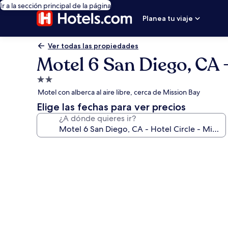
Ir a la sección principal de la página
Planea tu viaje
Ver todas las propiedades
Motel 6 San Diego, CA -
Propiedad
de
Motel con alberca al aire libre, cerca de Mission Bay
2.0
Elige las fechas para ver precios
estrellas
¿A dónde quieres ir?
Galería
de
fotos
de
Motel
6