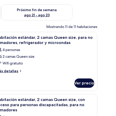
fin de semana ago 14 - ago 16
Consulta la disponibilidad para el próximo fin de semana ago
Próximo fin de semana
ago 21 - ago 23
Mostrando 11 de 11 habitaciones
torio, silla y baño.
brir
Habitación de hotel con dos camas, una mesa 
17
bitación estándar, 2 camas Queen size, para no
odas
madores, refrigerador y microondas
s
4 personas
otos
2 camas Queen size
e
Wifi gratuito
abitación
stándar,
ás
s detalles
talles
bre
amas
Ver precio
bitación
ueen
tándar,
ze,
na mesa de comedor y una ventana con cortinas rojas.
brir
Habitación de hotel con dos camas, una mesa 
16
mas
ara
bitación estándar, 2 camas Queen size, con
odas
ueen
ceso para personas discapacitadas, para no
o
ze,
s
umadores
umadores,
ra
otos