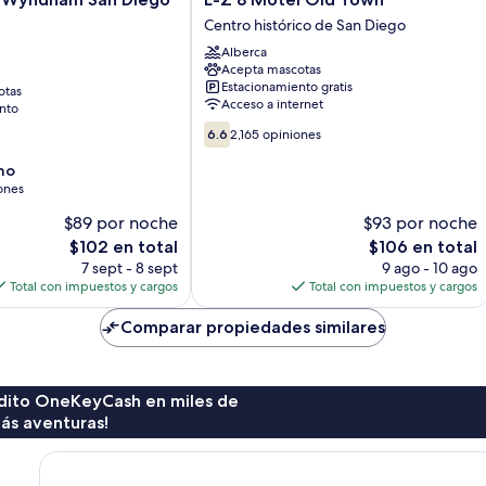
Z
e
Centro histórico de San Diego
8
Alberca
Motel
Acepta mascotas
Old
Estacionamiento gratis
otas
Town
Acceso a internet
nto
Centro
6.6
histórico
6.6
2,165 opiniones
de
de
10,
no
San
2,165
ones
Diego
opiniones
$89 por noche
$93 por noche
El
El
$102 en total
$106 en total
precio
precio
7 sept - 8 sept
9 ago - 10 ago
actual
actual
Total con impuestos y cargos
Total con impuestos y cargos
es
es
de
de
Comparar propiedades similares
$102
$106
rédito OneKeyCash en miles de
ás aventuras!