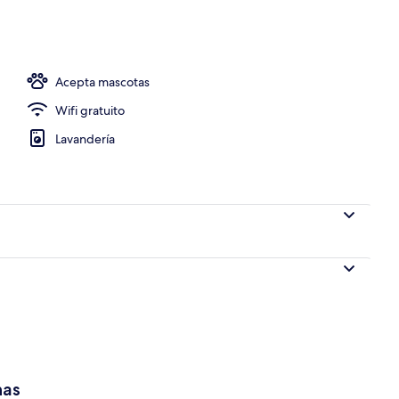
e libre
Acepta mascotas
Wifi gratuito
Lavandería
has