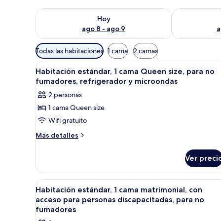
Consulta la disponibilidad para hoy ago 8 - ago 9
Consulta la d
Hoy
ago 8 - ago 9
a
Filtros
Todas las habitaciones
1 cama
2 camas
disponibles
Abrir
Una habitación de hotel con cam
para
17
Habitación estándar, 1 cama Queen size, para no
todas
las
fumadores, refrigerador y microondas
las
habitaciones
2 personas
fotos
1 cama Queen size
de
Wifi gratuito
Habitación
estándar,
Más
Más detalles
detalles
1
sobre
cama
Ver preci
Habitación
Queen
estándar,
size,
1
Abrir
Una habitación de hotel con cam
15
cama
para
Habitación estándar, 1 cama matrimonial, con
todas
Queen
acceso para personas discapacitadas, para no
no
size,
las
fumadores
fumadores,
para
fotos