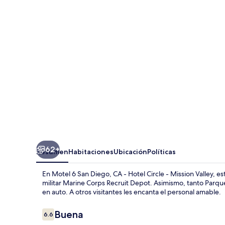
San
Diego,
CA
-
Hotel
Circle
-
Mission
Valley
62+
Resumen
Habitaciones
Ubicación
Políticas
En Motel 6 San Diego, CA - Hotel Circle - Mission Valley, es
militar Marine Corps Recruit Depot. Asimismo, tanto Parqu
en auto. A otros visitantes les encanta el personal amable.
Opiniones
Buena
6.6
6.6 de 10,