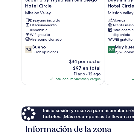
8
Inn
Hotel Circle
Hotel Circl
by
by
Mission Valley
Mission Valley
Wyndham
Wyndham
San
Desayuno incluido
San
Alberca
Estacionamiento
Acepta masc
Diego
Diego
disponible
Estacionamie
Hotel
Hotel
Wifi gratuito
disponible
Circle
Circle
Aire acondicionado
Wifi gratuito
Mission
Mission
7.2
8.0
Bueno
Muy bue
Valley
Valley
7.2
8.0
de
de
1,022 opiniones
2,978 opini
10,
10,
$84 por noche
Bueno,
Muy
El
$97 en total
1,022
bueno,
precio
opiniones
2,978
11 ago - 12 ago
actual
opiniones
Total con impuestos y cargos
es
de
$97
Inicia sesión y reserva para acumular c
hoteles. ¡Más recompensas te llevan a m
Información de la zona