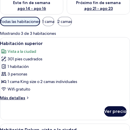
Este fin de semana
Próximo fin de semana
ago 14 - ago 16
ago 21 - ago 23
Filtros
Todas las habitaciones
1 cama
2 camas
disponibles
para
Mostrando 3 de 3 habitaciones
las
Abrir
Habitación de hotel con una cama gra
10
Habitación superior
habitaciones
todas
Vista a la ciudad
las
301 pies cuadrados
fotos
de
1 habitación
Habitación
3 personas
superior
1 cama King size o 2 camas individuales
Wifi gratuito
Más
Más detalles
detalles
sobre
Ver precio
Habitación
superior
Abrir
Habitación de hotel con una cama grand
12
Habitación Deluxe, vista a la ciudad