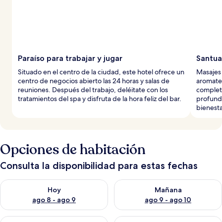
Paraíso para trabajar y jugar
Santua
Situado en el centro de la ciudad, este hotel ofrece un
Masajes 
centro de negocios abierto las 24 horas y salas de
aromater
reuniones. Después del trabajo, deléitate con los
completo
tratamientos del spa y disfruta de la hora feliz del bar.
profund
bienesta
Opciones de habitación
Consulta la disponibilidad para estas fechas
Consulta la disponibilidad para hoy ago 8 - ago 9
Consulta la disponibilidad pa
Hoy
Mañana
ago 8 - ago 9
ago 9 - ago 10
Consulta la disponibilidad para este fin de semana ago 14 - ag
Consulta la disponibilidad pa