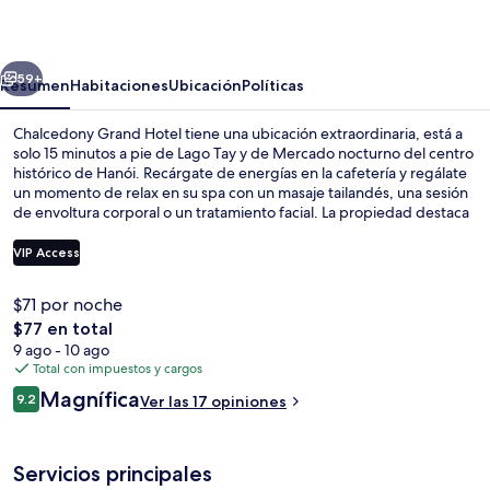
Hotel
erior
Siguiente
59+
Resumen
Habitaciones
Ubicación
Políticas
Chalcedony Grand Hotel tiene una ubicación extraordinaria, está a
solo 15 minutos a pie de Lago Tay y de Mercado nocturno del centro
histórico de Hanói. Recárgate de energías en la cafetería y regálate
un momento de relax en su spa con un masaje tailandés, una sesión
de envoltura corporal o un tratamiento facial. La propiedad destaca
por su bar o lounge, su gimnasio abierto las 24 horas y su sala de
fitness.
VIP Access
$71 por noche
Terraza en la azotea
El
$77 en total
precio
9 ago - 10 ago
total
Total con impuestos y cargos
es
Opiniones
Magnífica
9.2
Ver las 17 opiniones
de
9.2 de 10,
$77
Servicios principales