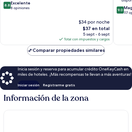
dispon
8.8
Excelente
Spa
8.8
9.0
Mag
de
8 opiniones
Ba
9.0
de
117 o
10,
Dinh
10,
Excelente,
$34 por noche
Magnífi
8
El
$37 en total
117
opiniones
precio
opinion
5 sept - 6 sept
actual
Total con impuestos y cargos
es
de
Comparar propiedades similares
$37
Inicia sesión y reserva para acumular crédito OneKeyCash en
miles de hoteles. ¡Más recompensas te llevan a más aventuras!
Iniciar sesión
Registrarme gratis
Información de la zona