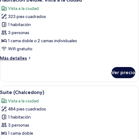
todas
Vista a la ciudad
las
323 pies cuadrados
fotos
de
1 habitación
Habitación
3 personas
Deluxe,
1 cama doble o 2 camas individuales
vista
Wifi gratuito
a
Más
Más detalles
la
detalles
ciudad
sobre
Ver precio
Habitación
Deluxe,
vista
Abrir
Habitación de hotel con una cama gra
15
a
Suite (Chalcedony)
todas
la
Vista a la ciudad
ciudad
las
484 pies cuadrados
fotos
de
1 habitación
Suite
3 personas
(Chalcedony)
1 cama doble