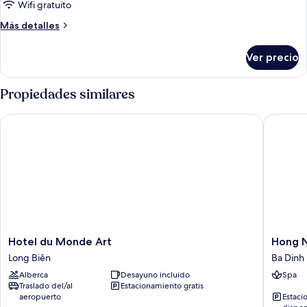
Wifi gratuito
Más
Más detalles
detalles
sobre
Ver precio
Suite
(Chalcedony)
Propiedades similares
Hotel du Monde Art
Hong Ngo
Hotel
Hong
Hotel du Monde Art
Hong N
du
Ngoc
Long Biên
Ba Dinh
Monde
Cochinc
Alberca
Desayuno incluido
Spa
Art
Boutiqu
Traslado del/al
Estacionamiento gratis
Long
Hotel
aeropuerto
Estaci
Biên
&