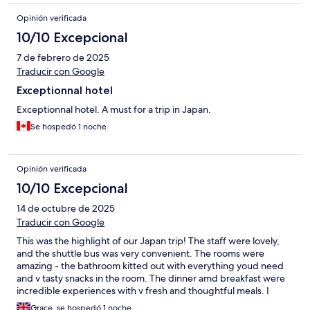
Opinión verificada
10/10 Excepcional
7 de febrero de 2025
Traducir con Google
Exceptionnal hotel
Exceptionnal hotel. A must for a trip in Japan.
Se hospedó 1 noche
Opinión verificada
10/10 Excepcional
14 de octubre de 2025
Traducir con Google
This was the highlight of our Japan trip! The staff were lovely,
and the shuttle bus was very convenient. The rooms were
amazing - the bathroom kitted out with everything youd need
and v tasty snacks in the room. The dinner amd breakfast were
incredible experiences with v fresh and thoughtful meals. I
would recommend this to anyone even for a 1 night stay - great
Grace, se hospedó 1 noche