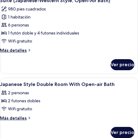
Suite (Japanese-Western Style, Open-Air Bath)
todas
Air
980 pies cuadrados
Bath)
las
1 habitación
fotos
de
6 personas
Suite
1 futón doble y 4 futones individuales
(Japanese-
Wifi gratuito
Western
Más
Más detalles
Style,
detalles
Open-
sobre
Ver precio
Suite
Air
(Japanese-
Bath)
Western
Abrir
Una habitación tradicional japonesa c
1
Style,
Japanese Style Double Room With Open-air Bath
todas
Open-
2 personas
Air
las
Bath)
2 futones dobles
fotos
de
Wifi gratuito
Japanese
Más
Más detalles
Style
detalles
sobre
Double
Ver precio
Japanese
Room