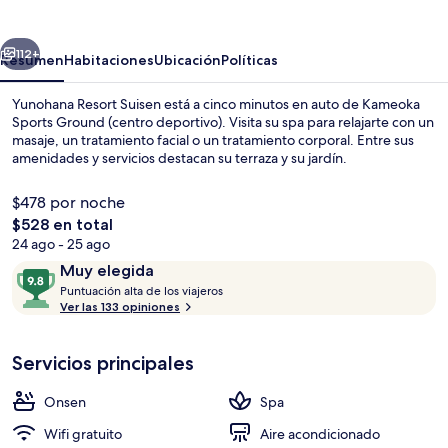
Suisen
erior
Siguiente
112+
Resumen
Habitaciones
Ubicación
Políticas
Yunohana Resort Suisen está a cinco minutos en auto de Kameoka
Sports Ground (centro deportivo). Visita su spa para relajarte con un
masaje, un tratamiento facial o un tratamiento corporal. Entre sus
amenidades y servicios destacan su terraza y su jardín.
$478 por noche
El
$528 en total
precio
24 ago - 25 ago
total
Opiniones
9.8
Muy elegida
Terraza o patio
es
P
de
Puntuación alta de los viajeros
de
u
Ver las 133 opiniones
10,
$528
n
Muy
t
elegida
Servicios principales
u
a
c
Onsen
Spa
i
ó
Wifi gratuito
Aire acondicionado