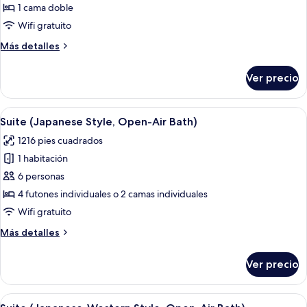
Habitación
Bath)
1 cama doble
doble
Wifi gratuito
(Japanese
Más
Más detalles
Style,
detalles
Open-
sobre
Ver precio
Habitación
Air
doble
Bath)
(Japanese
Abrir
Una habitación de hotel con una cama 
9
Style,
Suite (Japanese Style, Open-Air Bath)
todas
Open-
1216 pies cuadrados
Air
las
Bath)
1 habitación
fotos
de
6 personas
Suite
4 futones individuales o 2 camas individuales
(Japanese
Wifi gratuito
Style,
Más
Más detalles
Open-
detalles
Air
sobre
Ver precio
Suite
Bath)
(Japanese
Style,
Abrir
Una habitación japonesa tradicional c
5
Open-