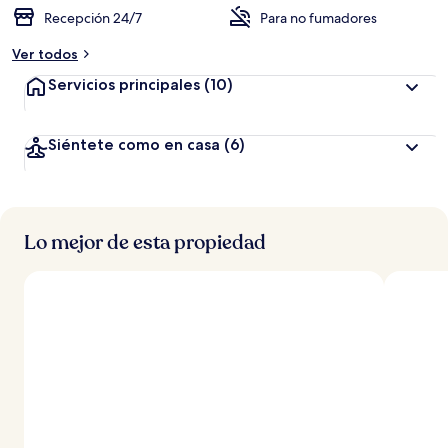
n
Recepción 24/7
Para no fumadores
a
Ver todos
l
t
Servicios principales
(10)
a
d
Siéntete como en casa
(6)
e
l
o
s
Lo mejor de esta propiedad
v
i
a
j
e
r
o
s