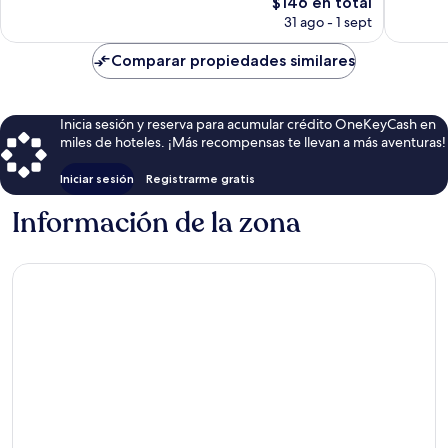
El
$146 en total
449
precio
opiniones
31 ago - 1 sept
actual
es
Comparar propiedades similares
de
$146
Inicia sesión y reserva para acumular crédito OneKeyCash en
miles de hoteles. ¡Más recompensas te llevan a más aventuras!
Iniciar sesión
Registrarme gratis
Información de la zona