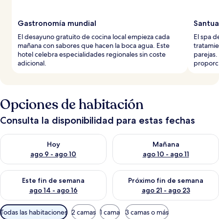
Gastronomía mundial
Santua
El desayuno gratuito de cocina local empieza cada
El spa d
mañana con sabores que hacen la boca agua. Este
tratamie
hotel celebra especialidades regionales sin coste
parejas.
adicional.
proporci
Opciones de habitación
Consulta la disponibilidad para estas fechas
Consulta la disponibilidad para hoy ago 9 - ago 10
Consulta la disponibilidad par
Hoy
Mañana
ago 9 - ago 10
ago 10 - ago 11
Consulta la disponibilidad para este fin de semana ago 14 - ag
Consulta la disponibilidad pa
Este fin de semana
Próximo fin de semana
ago 14 - ago 16
ago 21 - ago 23
Filtros
Todas las habitaciones
2 camas
1 cama
3 camas o más