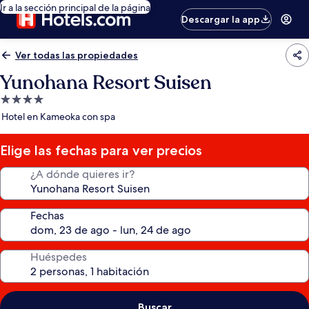
Ir a la sección principal de la página
Descargar la app
Ver todas las propiedades
Yunohana Resort Suisen
Propiedad
de
Hotel en Kameoka con spa
4.0
estrellas
Elige las fechas para ver precios
¿A dónde quieres ir?
Fechas
Huéspedes
Buscar