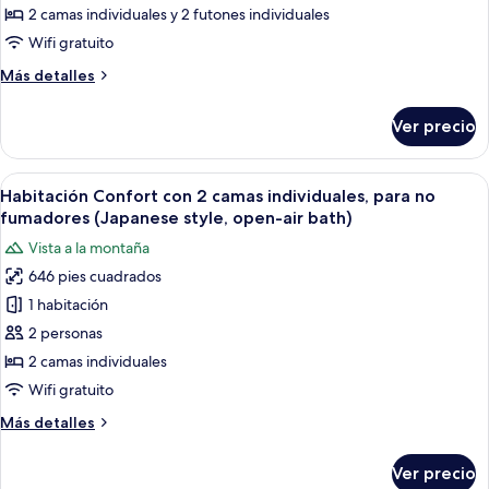
con
2 camas individuales y 2 futones individuales
2
Wifi gratuito
camas
Más
Más detalles
individuales
detalles
(Japanese-
sobre
Ver precio
Habitación
Western
Confort
style,
con
Abrir
Una habitación de hotel con cama, zona
open-
6
2
Habitación Confort con 2 camas individuales, para no
todas
air
camas
fumadores (Japanese style, open-air bath)
individuales
las
bath)
Vista a la montaña
(Japanese-
fotos
Western
646 pies cuadrados
de
style,
1 habitación
Habitación
open-
air
Confort
2 personas
bath)
con
2 camas individuales
2
Wifi gratuito
camas
Más
Más detalles
individuales,
detalles
para
sobre
Ver precio
Habitación
no