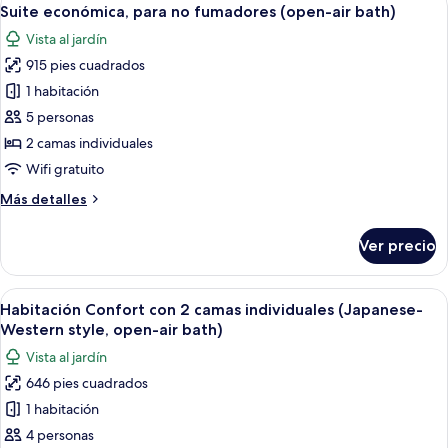
Abrir
7
Suite económica, para no fumadores (open-air bath)
todas
Vista al jardín
las
915 pies cuadrados
fotos
de
1 habitación
Suite
5 personas
económica,
2 camas individuales
para
Wifi gratuito
no
Más
Más detalles
fumadores
detalles
(open-
sobre
Ver precio
air
Suite
económica,
bath)
para
Abrir
Una habitación de hotel compacta con 
6
no
Habitación Confort con 2 camas individuales (Japanese-
todas
fumadores
Western style, open-air bath)
(open-
las
Vista al jardín
air
fotos
bath)
646 pies cuadrados
de
1 habitación
Habitación
Confort
4 personas