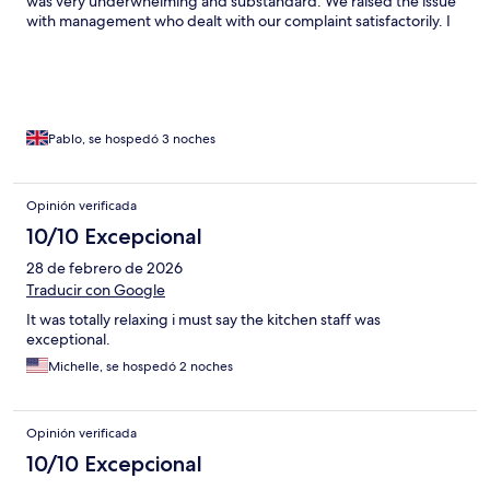
was very underwhelming and substandard. We raised the issue
with management who dealt with our complaint satisfactorily. I
would stay here again and recommend it as a great base to
explore Kingston and the Eastern parishes.
Pablo, se hospedó 3 noches
Opinión verificada
10/10 Excepcional
28 de febrero de 2026
Traducir con Google
It was totally relaxing i must say the kitchen staff was
exceptional.
Michelle, se hospedó 2 noches
Opinión verificada
10/10 Excepcional