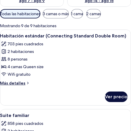
ago 7 - ago 9
ago 14 - ago 16
Filtros
Todas las habitaciones
3 camas o más
1 cama
2 camas
disponibles
para
Mostrando 9 de 9 habitaciones
las
Abrir
Habitación de hotel con dos camas, un 
1
Habitación estándar (Connecting Standard Double Room)
habitaciones
todas
703 pies cuadrados
las
2 habitaciones
fotos
de
8 personas
Habitación
4 camas Queen size
estándar
Wifi gratuito
(Connecting
Más
Más detalles
Standard
detalles
Double
sobre
Ver precio
Habitación
Room)
estándar
(Connecting
Abrir
Un dormitorio con cama con dosel, una es
1
Standard
Suite familiar
todas
Double
858 pies cuadrados
Room)
las