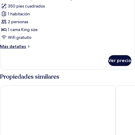
todas
350 pies cuadrados
las
1 habitación
fotos
de
2 personas
Habitación
1 cama King size
superior,
Wifi gratuito
1
Más
Más detalles
cama
detalles
King
sobre
Ver precio
Habitación
size
superior,
1
Propiedades similares
cama
King
Altamont Court Hotel
Hotel Fo
size