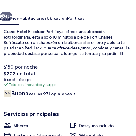
Excelsior
Port
erior
Siguiente
Royal
43+
Resumen
Habitaciones
Ubicación
Políticas
Grand Hotel Excelsior Port Royal ofrece una ubicación
extraordinaria, está a solo 10 minutos a pie de Fort Charles.
Refréscate con un chapuzón en la alberca al aire libre y deleita tu
paladar en Red Jack, que te ofrece desayunos, comidas y cenas. La
propiedad destaca por su bar o lounge, su terraza y su jardín. El
personal amable y la cercanía al aeropuerto están muy bien
calificados por otros visitantes.
$180 por noche
El
$203 en total
precio
5 sept - 6 sept
Se sirven desayunos, comidas, cenas y
total
Total con impuestos y cargos
es
Opiniones
Buena
6.6
Ver las 971 opiniones
de
6.6 de 10,
$203
Servicios principales
Alberca
Desayuno incluido
Traslado del/al aeropuerto
Wifi gratuito