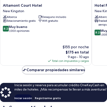
Altamont
Hotel
Altamont Court Hotel
Hotel 
Court
Four
New Kingston
New Kin
Hotel
Seasons
Alberca
Desayuno incluido
Alberc
New
New
Estacionamiento gratis
Wifi gratuito
Trasla
Kingston
Kingsto
aerop
8.2
Muy bueno
8.2
8.2
Muy
de
1,003 opiniones
8.2
de
1,00
10,
10,
Muy
Muy
bueno,
$155 por noche
bueno,
1,003
El
1,005
$175 en total
opiniones
precio
opinion
9 ago - 10 ago
actual
Total con impuestos y cargos
es
de
Comparar propiedades similares
$175
Inicia sesión y reserva para acumular crédito OneKeyCash en
miles de hoteles. ¡Más recompensas te llevan a más aventuras!
Iniciar sesión
Registrarme gratis