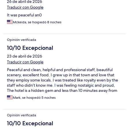
26 de abril de 2026
Traducir con Google
It was peaceful an0
Mckeida, se hospedó 8 noches
Opinión verificada
10/10 Excepcional
23 de abril de 2026
Traducir con Google
Peaceful and clean, helpful and professional staff, beautiful
scenery, excellent food. I grew up in that town and love that
they employ some locals. I was treated like royalty even by the
staff who didn’t know me. I was feeling nostalgic and proud,
The hotel is a hidden gem and less than 10 minutes away from
the airport and walking distance from the historic Fort Charles,
Mark, se hospedó 5 noches
Giddy House, Old Naval Hospital and lots more.
Opinión verificada
10/10 Excepcional