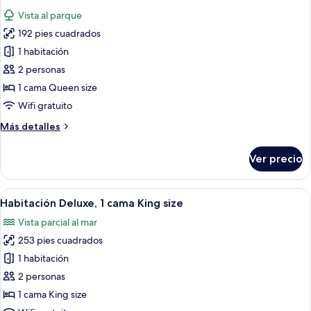
todas
Vista al parque
las
192 pies cuadrados
fotos
de
1 habitación
Habitación
2 personas
estándar
1 cama Queen size
Wifi gratuito
Más
Más detalles
detalles
sobre
Ver precio
Habitación
estándar
Abrir
Una cama con dosel, cabecera oscura, un
1
Habitación Deluxe, 1 cama King size
todas
Vista parcial al mar
las
253 pies cuadrados
fotos
de
1 habitación
Habitación
2 personas
Deluxe,
1 cama King size
1