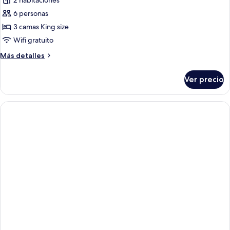
2 habitaciones
fotos
de
6 personas
Suite
3 camas King size
familiar
Wifi gratuito
Más
Más detalles
detalles
sobre
Ver precio
Suite
familiar