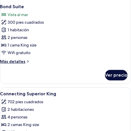
Bond Suite
Vista al mar
300 pies cuadrados
1 habitación
2 personas
1 cama King size
Wifi gratuito
Más
Más detalles
detalles
sobre
Ver precio
Bond
Suite
Abrir
Una habitación de hotel con cama, una 
1
Connecting Superior King
todas
702 pies cuadrados
las
2 habitaciones
fotos
de
4 personas
Connecting
2 camas King size
Superior