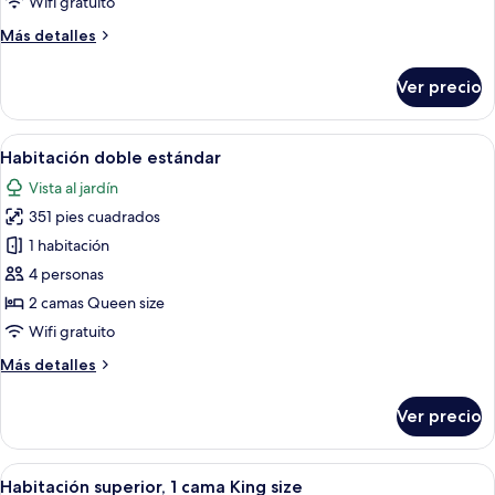
Wifi gratuito
cama
Más
Más detalles
King
detalles
size
sobre
Ver precio
Habitación
Deluxe,
1
Abrir
Una habitación de hotel con dos camas, 
1
cama
Habitación doble estándar
todas
King
Vista al jardín
size
las
351 pies cuadrados
fotos
de
1 habitación
Habitación
4 personas
doble
2 camas Queen size
estándar
Wifi gratuito
Más
Más detalles
detalles
sobre
Ver precio
Habitación
doble
estándar
Abrir
Habitación de hotel con una cama grand
1
Habitación superior, 1 cama King size