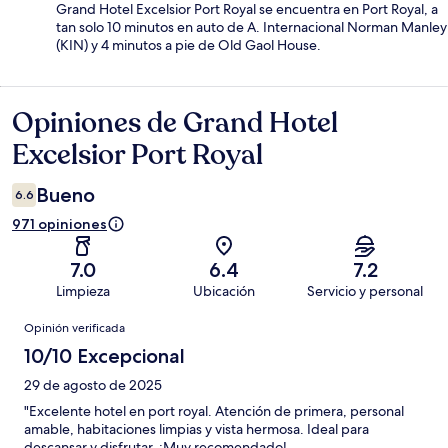
Grand Hotel Excelsior Port Royal se encuentra en Port Royal, a
tan solo 10 minutos en auto de A. Internacional Norman Manley
(KIN) y 4 minutos a pie de Old Gaol House.
Opiniones de Grand Hotel
Opiniones
Excelsior Port Royal
Bueno
6.6
971 opiniones
7.0
6.4
7.2
Limpieza
Ubicación
Servicio y personal
Opiniones
Opinión verificada
10/10 Excepcional
29 de agosto de 2025
"Excelente hotel en port royal. Atención de primera, personal
amable, habitaciones limpias y vista hermosa. Ideal para
descansar y disfrutar. ¡Muy recomendado!.