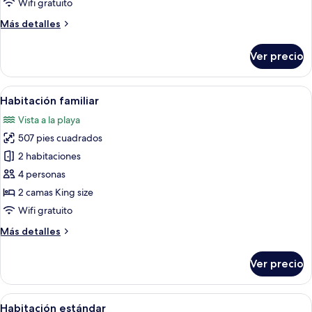
Wifi gratuito
King
Más
Más detalles
detalles
sobre
Ver precio
Connecting
Superior
King
Abrir
Una cama con dosel con colcha blanca y
1
Habitación familiar
todas
Vista a la playa
las
507 pies cuadrados
fotos
de
2 habitaciones
Habitación
4 personas
familiar
2 camas King size
Wifi gratuito
Más
Más detalles
detalles
sobre
Ver precio
Habitación
familiar
Abrir
Una habitación de hotel moderna con 
1
Habitación estándar