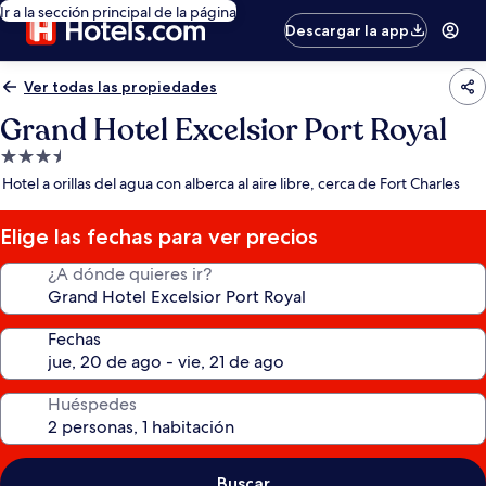
Ir a la sección principal de la página
Descargar la app
Ver todas las propiedades
Grand Hotel Excelsior Port Royal
Propiedad
de
Hotel a orillas del agua con alberca al aire libre, cerca de Fort Charles
3.5
estrellas
Elige las fechas para ver precios
¿A dónde quieres ir?
Fechas
Huéspedes
Buscar