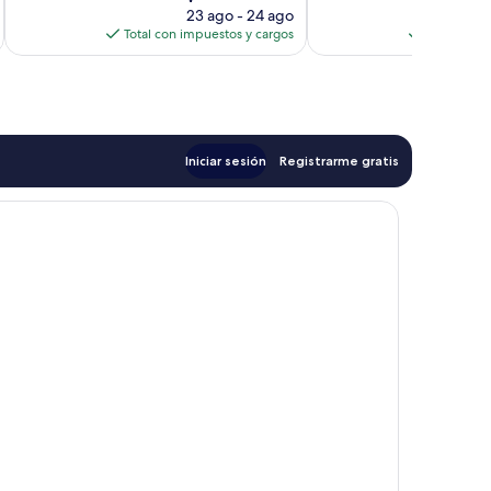
precio
opiniones
23 ago - 24 ago
actual
Total con impuestos y cargos
Total con 
es
de
$156
Iniciar sesión
Registrarme gratis