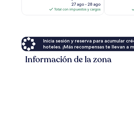
precio
opiniones
opiniones
27 ago - 28 ago
actual
Total con impuestos y cargos
es
de
$148
Inicia sesión y reserva para acumular c
hoteles. ¡Más recompensas te llevan a m
Información de la zona