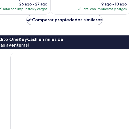
precio
precio
26 ago - 27 ago
9 ago - 10 ago
actual
actual
Total con impuestos y cargos
Total con impuestos y cargos
es
es
de
de
Comparar propiedades similares
$140
$135
rédito OneKeyCash en miles de
ás aventuras!