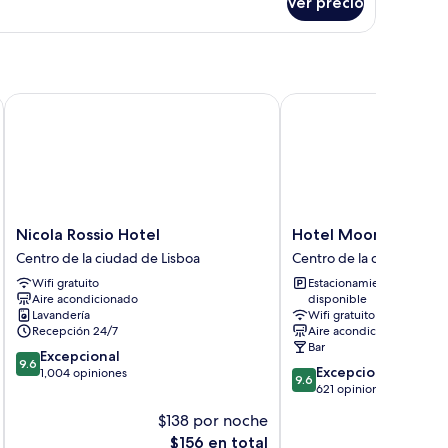
Ver precio
bitación
Nicola Rossio Hotel
Hotel Moon & Sun Lisb
Nicola
Hotel
Nicola Rossio Hotel
Hotel Moon & Sun L
Rossio
Moon
Centro de la ciudad de Lisboa
Centro de la ciudad de L
Hotel
&
Wifi gratuito
Estacionamiento
Centro
Sun
Aire acondicionado
disponible
de
Lisboa
Lavandería
Wifi gratuito
la
Centro
Recepción 24/7
Aire acondicionado
ciudad
de
Bar
9.6
Excepcional
de
la
9.6
9.6
Excepcional
de
1,004 opiniones
Lisboa
ciudad
9.6
de
621 opiniones
10,
de
10,
Excepcional,
Lisboa
$138 por noche
$
Excepcional,
1,004
El
$156 en total
621
opiniones