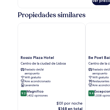
Ver preci
Habitación
Propiedades similares
Rossio Plaza Hotel
Be Poet Baixa
Rossio
Be
Rossio Plaza Hotel
Be Poet Bai
Plaza
Poet
Centro de la ciudad de Lisboa
Centro de la 
Hotel
Baixa
Traslado del/al
Traslado del/
Centro
Hotel
aeropuerto
aeropuerto
de
Centro
Wifi gratuito
Wifi gratuito
la
de
Aire acondicionado
Restaurantes
ciudad
la
Lavandería
Aire acondic
de
ciudad
9.2
9.4
Magnífico
Excepcio
Lisboa
de
9.2
9.4
de
de
1,402 opiniones
1,008 opini
Lisboa
10,
10,
$131 por noche
Magnífico,
Excepcional,
El
$148 en total
1,402
1,008