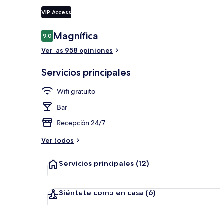
VIP Access
Entrada de l
Opiniones
Magnífica
9.0
9.0 de 10,
Ver las 958 opiniones
Servicios principales
Wifi gratuito
Bar
Recepción 24/7
Ver todos
Servicios principales
(12)
Siéntete como en casa
(6)