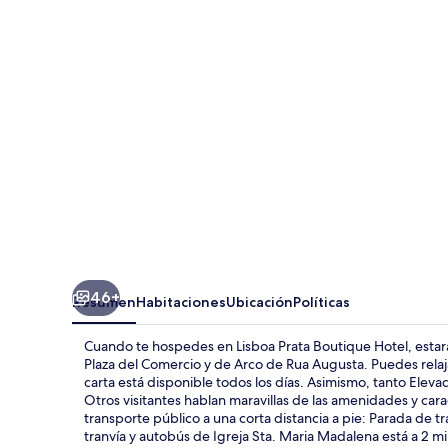
Boutique
Hotel
46+
Resumen
Habitaciones
Ubicación
Políticas
Cuando te hospedes en Lisboa Prata Boutique Hotel, estarás
Plaza del Comercio y de Arco de Rua Augusta. Puedes relaj
carta está disponible todos los días. Asimismo, tanto Eleva
Otros visitantes hablan maravillas de las amenidades y car
transporte público a una corta distancia a pie: Parada de 
tranvía y autobús de Igreja Sta. Maria Madalena está a 2 m