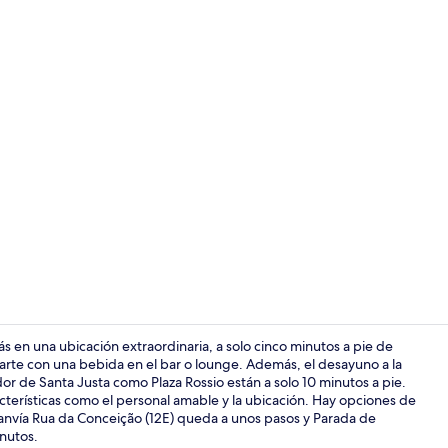
Recepción
 en una ubicación extraordinaria, a solo cinco minutos a pie de
arte con una bebida en el bar o lounge. Además, el desayuno a la
dor de Santa Justa como Plaza Rossio están a solo 10 minutos a pie.
Sala de estar
acterísticas como el personal amable y la ubicación. Hay opciones de
tranvía Rua da Conceição (12E) queda a unos pasos y Parada de
inutos.