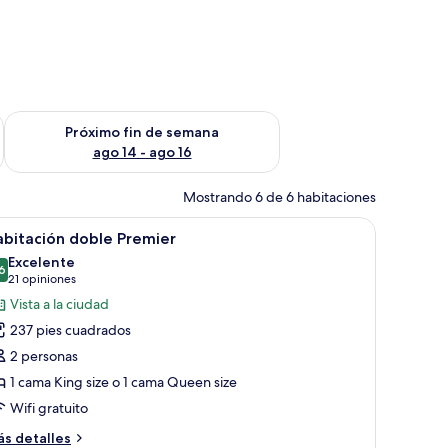
fin de semana ago 7 - ago 9
Consulta la disponibilidad para el próximo fin de semana ago 
Próximo fin de semana
ago 14 - ago 16
Mostrando 6 de 6 habitaciones
, un escritorio con papeles, una lámpara y un armario.
brir
Un dormitorio con una cama grande, un escrito
6
bitación doble Premier
odas
Excelente
s
6
8.6 de 10
(21
21 opiniones
otos
opiniones)
Vista a la ciudad
e
237 pies cuadrados
abitación
2 personas
oble
1 cama King size o 1 cama Queen size
remier
Wifi gratuito
ás
s detalles