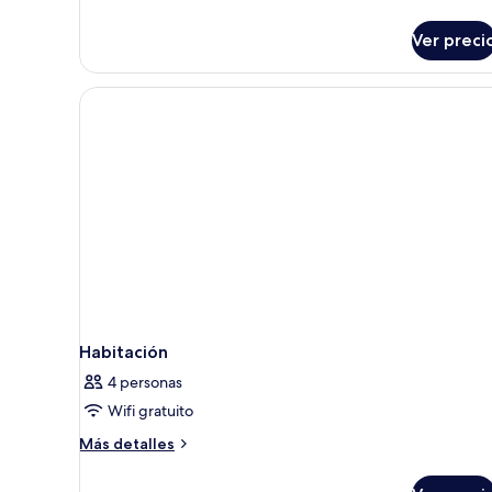
Habitación
doble
Ver preci
clásica
(Interior
View)
Habitación
4 personas
Wifi gratuito
Más
Más detalles
detalles
sobre