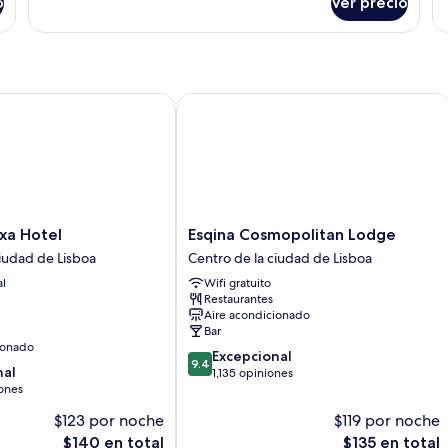
o
Ver precio
Ha
 Hotel
Esqina Cosmopolitan Lodge
Esqina
xa Hotel
Esqina Cosmopolitan Lodge
Cosmopolitan
ciudad de Lisboa
Centro de la ciudad de Lisboa
Lodge
al
Wifi gratuito
Centro
Restaurantes
de
Aire acondicionado
la
Bar
ciudad
ionado
9.4
Excepcional
de
9.4
nal
de
1,135 opiniones
Lisboa
ones
10,
Excepcional,
$123 por noche
$119 por noche
1,135
El
El
$140 en total
$135 en total
opiniones