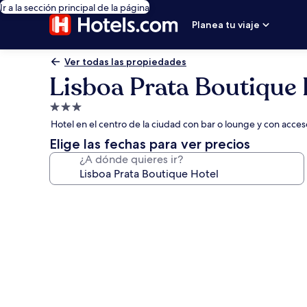
Ir a la sección principal de la página
Planea tu viaje
Ver todas las propiedades
Lisboa Prata Boutique 
Propiedad
de
Hotel en el centro de la ciudad con bar o lounge y con acceso
3.0
Elige las fechas para ver precios
estrellas
¿A dónde quieres ir?
Galería
de
fotos
de
Lisboa
Prata