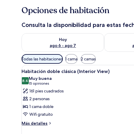
Opciones de habitación
Consulta la disponibilidad para estas fec
Consulta la disponibilidad para hoy ago 6 - ago 7
Consulta la d
Hoy
ago 6 - ago 7
Filtros
Todas las habitaciones
1 cama
2 camas
disponibles
Abrir
Habitación de hotel con cama, e
para
6
Habitación doble clásica (Interior View)
todas
las
Muy buena
las
8.4
habitaciones
8.4 de 10
(15
15 opiniones
fotos
opiniones)
161 pies cuadrados
de
2 personas
Habitación
1 cama doble
doble
Wifi gratuito
clásica
(Interior
Más
Más detalles
detalles
View)
sobre