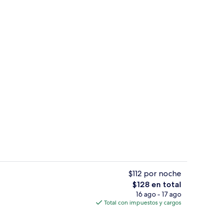
Servicio de la propiedad
$112 por noche
El
$128 en total
precio
16 ago - 17 ago
 en el lobby
Recepción
total
Total con impuestos y cargos
es
de