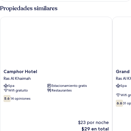
Propiedades similares
Camphor Hotel
Grand Pj
Camphor
Grand
Camphor Hotel
Grand 
Hotel
Pj
Ras Al Khaimah
Ras Al 
Ras
Hotel
Spa
Estacionamiento gratis
Spa
Al
Ras
Wifi gratuito
Restaurantes
Khaimah
Al
Wifi g
Khaima
5.6
5.6
14 opiniones
6.6
de
6.6
31 o
de
10,
10,
14
31
opiniones
$23 por noche
opinion
El
$29 en total