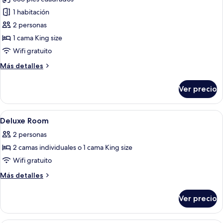
o
fotos
habitación
2
1 habitación
de
individuales,
2 personas
Habitación
1
habitación
Deluxe
1 cama King size
con
Wifi gratuito
1
Más
Más detalles
cama
detalles
matrimonial
sobre
Ver precio
Habitación
o
Deluxe
2
con
Abrir
Habitación de hotel con dos camas, un e
individuales,
4
1
Deluxe Room
todas
cama
1
2 personas
matrimonial
las
habitación
o
2 camas individuales o 1 cama King size
fotos
2
de
Wifi gratuito
individuales,
Deluxe
1
Más
Más detalles
habitación
Room
detalles
sobre
Ver precio
Deluxe
Room