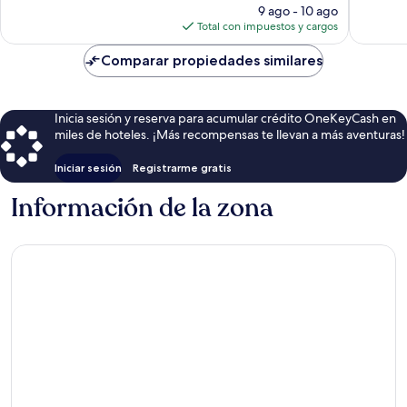
precio
9 ago - 10 ago
actual
Total con impuestos y cargos
es
de
Comparar propiedades similares
$29
Inicia sesión y reserva para acumular crédito OneKeyCash en
miles de hoteles. ¡Más recompensas te llevan a más aventuras!
Iniciar sesión
Registrarme gratis
Información de la zona