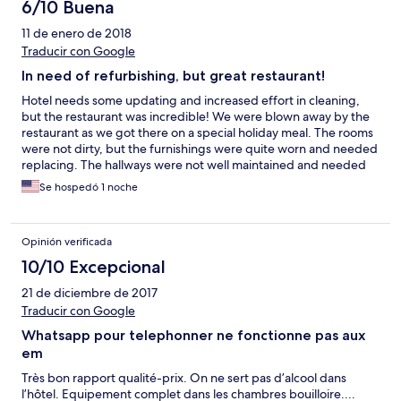
6/10 Buena
11 de enero de 2018
Traducir con Google
In need of refurbishing, but great restaurant!
Hotel needs some updating and increased effort in cleaning,
but the restaurant was incredible! We were blown away by the
restaurant as we got there on a special holiday meal. The rooms
were not dirty, but the furnishings were quite worn and needed
replacing. The hallways were not well maintained and needed
some additional effort in cleaning. I did like that they welcomed
Se hospedó 1 noche
you to the room with a nice fruit basket.
Opinión verificada
10/10 Excepcional
21 de diciembre de 2017
Traducir con Google
Whatsapp pour telephonner ne fonctionne pas aux
em
Très bon rapport qualité-prix. On ne sert pas d’alcool dans
l’hôtel. Equipement complet dans les chambres bouilloire....