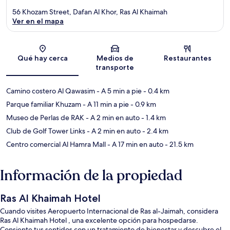
56 Khozam Street, Dafan Al Khor, Ras Al Khaimah
Ver en el mapa
Sección del mapa
Qué hay cerca
Medios de
Restaurantes
transporte
Camino costero Al Qawasim
- A 5 min a pie
- 0.4 km
Parque familiar Khuzam
- A 11 min a pie
- 0.9 km
Museo de Perlas de RAK
- A 2 min en auto
- 1.4 km
Club de Golf Tower Links
- A 2 min en auto
- 2.4 km
Centro comercial Al Hamra Mall
- A 17 min en auto
- 21.5 km
Información de la propiedad
Ras Al Khaimah Hotel
Cuando visites Aeropuerto Internacional de Ras al-Jaimah, considera
Ras Al Khaimah Hotel , una excelente opción para hospedarse.
Consiente tus sentidos con un tratamiento de bienestar y descubre el