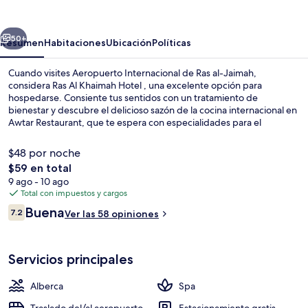
Khaimah
Hotel
erior
Siguiente
50+
Resumen
Habitaciones
Ubicación
Políticas
Cuando visites Aeropuerto Internacional de Ras al-Jaimah,
considera Ras Al Khaimah Hotel , una excelente opción para
hospedarse. Consiente tus sentidos con un tratamiento de
bienestar y descubre el delicioso sazón de la cocina internacional en
Awtar Restaurant, que te espera con especialidades para el
desayuno, la comida y la cena. Otros servicios y amenidades a
destacar de este hotel de lujo son sus 2 albercas al aire libre, su
$48 por noche
gimnasio y su sala de fitness abierta las 24 horas.
El
$59 en total
precio
9 ago - 10 ago
Cafetería
total
Total con impuestos y cargos
es
Opiniones
Buena
7.2
Ver las 58 opiniones
de
7.2 de 10,
$59
Servicios principales
Alberca
Spa