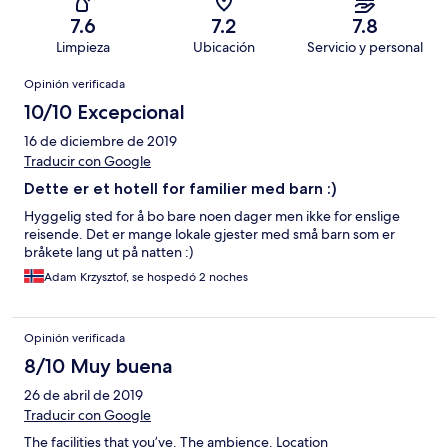
7.6
7.2
7.8
Limpieza
Ubicación
Servicio y personal
Opiniones
Opinión verificada
10/10 Excepcional
16 de diciembre de 2019
Traducir con Google
Dette er et hotell for familier med barn :)
Hyggelig sted for å bo bare noen dager men ikke for enslige
reisende. Det er mange lokale gjester med små barn som er
bråkete lang ut på natten :)
Adam Krzysztof, se hospedó 2 noches
Opinión verificada
8/10 Muy buena
26 de abril de 2019
Traducir con Google
The facilities that you’ve. The ambience. Location