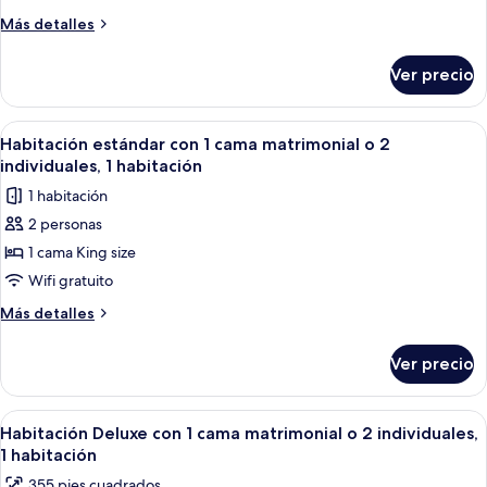
Más
Más detalles
detalles
sobre
Ver precio
Junior
Suite
Abrir
Minibar, caja de seguridad en la habita
1
Habitación estándar con 1 cama matrimonial o 2
todas
individuales, 1 habitación
las
1 habitación
fotos
2 personas
de
1 cama King size
Habitación
estándar
Wifi gratuito
con
Más
Más detalles
1
detalles
sobre
cama
Ver precio
Habitación
matrimonial
estándar
o
con
Abrir
Minibar, caja de seguridad en la habita
1
2
1
Habitación Deluxe con 1 cama matrimonial o 2 individuales,
todas
cama
individuales,
1 habitación
matrimonial
las
1
355 pies cuadrados