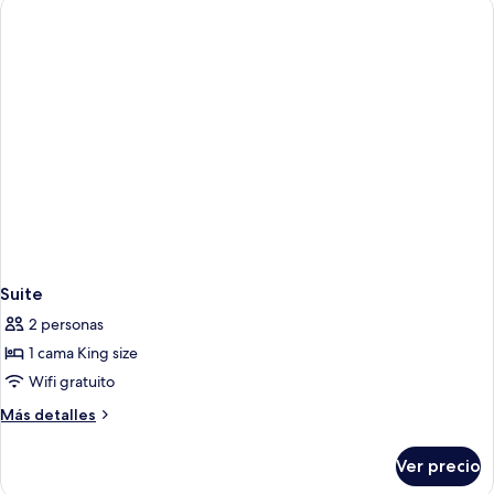
Suite
2 personas
1 cama King size
Wifi gratuito
Más
Más detalles
detalles
sobre
Ver precio
Suite