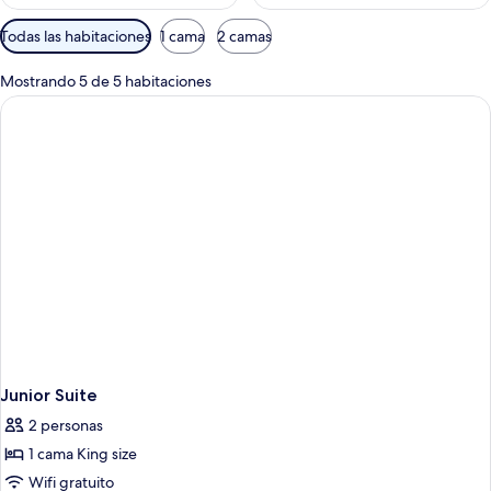
Filtros
Todas las habitaciones
1 cama
2 camas
disponibles
para
Mostrando 5 de 5 habitaciones
las
habitaciones
Junior Suite
2 personas
1 cama King size
Wifi gratuito