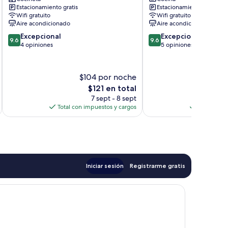
Kassandra
Kassandra
Estacionamiento gratis
Estacionamiento gratis
Wifi gratuito
Wifi gratuito
Aire acondicionado
Aire acondicionado
9.6
9.6
Excepcional
Excepcional
9.6
9.6
de
de
4 opiniones
5 opiniones
10,
10,
Excepcional,
Excepcional,
4
5
$104 por noche
$
opiniones
opiniones
El
$121 en total
precio
7 sept - 8 sept
actual
Total con impuestos y cargos
Total con 
es
de
$121
Iniciar sesión
Registrarme gratis