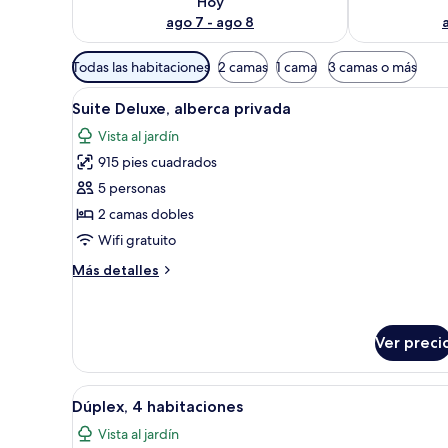
Hoy
ago 7 - ago 8
Filtros
Todas las habitaciones
2 camas
1 cama
3 camas o más
disponibles
Abrir
Alberca privada
para
23
Suite Deluxe, alberca privada
todas
las
Vista al jardín
las
habitaciones
915 pies cuadrados
fotos
de
5 personas
Suite
2 camas dobles
Deluxe,
Wifi gratuito
alberca
Más
Más detalles
privada
detalles
sobre
Suite
Deluxe,
Ver preci
alberca
privada
Abrir
Habitación de hotel con cama, 
6
Dúplex, 4 habitaciones
todas
Vista al jardín
las