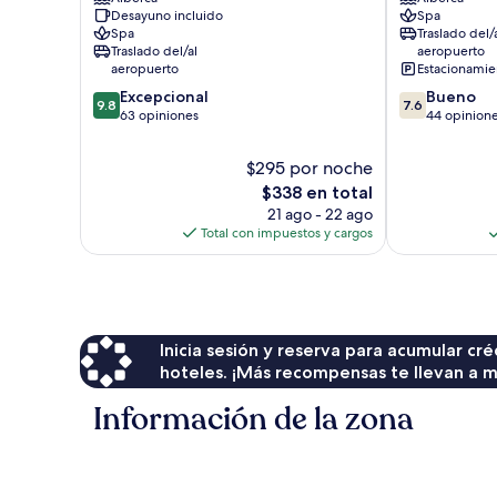
Luxury
Desayuno incluido
Spa
Villas
Spa
Traslado del/
&
Traslado del/al
aeropuerto
Suites
aeropuerto
Estacionamien
Kassandra
9.8
7.6
Excepcional
Bueno
9.8
7.6
de
de
63 opiniones
44 opinion
10,
10,
Excepcional,
Bueno,
$295 por noche
63
44
El
$338 en total
opiniones
opiniones
precio
21 ago - 22 ago
actual
Total con impuestos y cargos
es
de
$338
Inicia sesión y reserva para acumular c
hoteles. ¡Más recompensas te llevan a m
Información de la zona