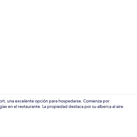
Ropa de cama
sort, una excelente opción para hospedarse. Comienza por
as en el restaurante. La propiedad destaca por su alberca al aire
Terraza o pa