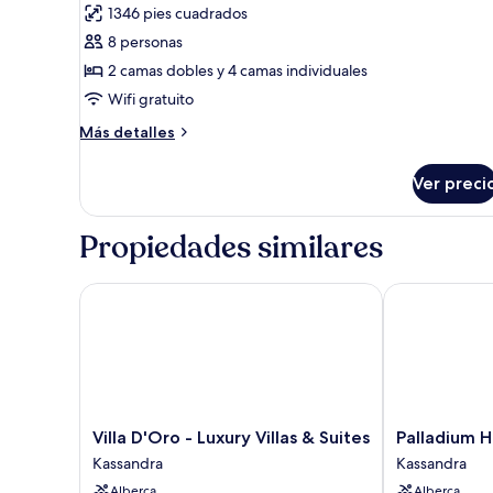
1346 pies cuadrados
fotos
de
8 personas
Dúplex,
2 camas dobles y 4 camas individuales
4
Wifi gratuito
habitaciones
Más
Más detalles
detalles
sobre
Ver preci
Dúplex,
4
habitaciones
Propiedades similares
Villa D'Oro - Luxury Villas & Suites
Palladium Hot
Villa
Palladium
Villa D'Oro - Luxury Villas & Suites
Palladium H
D'Oro
Hotel
Kassandra
Kassandra
-
Kassandra
Alberca
Alberca