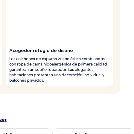
Acogedor refugio de diseño
Los colchones de espuma viscoelástica combinados
con ropa de cama hipoalergénica de primera calidad
garantizan un sueño reparador. Las elegantes
habitaciones presentan una decoración individual y
balcones privados.
has
isponibilidad para mañana ago 8 - ago 9
Consulta la disponibilidad para este 