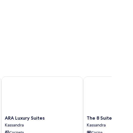
ARA Luxury Suites
The 8 Suites
ARA
The
ARA Luxury Suites
The 8 Suites
Luxury
8
Kassandra
Kassandra
Suites
Suites
Cocineta
Cocina