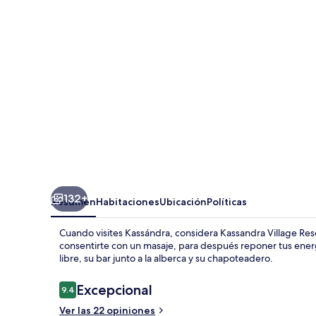
Resort
132+
Resumen
Habitaciones
Ubicación
Políticas
Cuando visites Kassándra, considera Kassandra Village Re
consentirte con un masaje, para después reponer tus energí
libre, su bar junto a la alberca y su chapoteadero.
Opiniones
Excepcional
9.4
9.4 de 10,
Ver las 22 opiniones