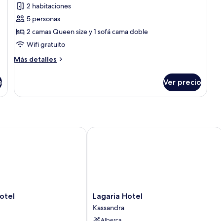
2 habitaciones
fotos
de
5 personas
Departamento
2 camas Queen size y 1 sofá cama doble
Premium
Wifi gratuito
Más
Más detalles
detalles
sobre
o
Ver precio
Departamento
Premium
el
Lagaria Hotel
Lagaria
otel
Lagaria Hotel
Hotel
Kassandra
Kassandra
Alberca