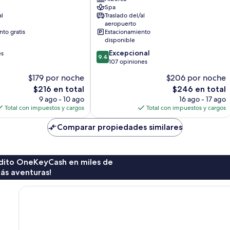
Spa
al
Traslado del/al
aeropuerto
to gratis
Estacionamiento
disponible
9.4
Excepcional
es
9.4
de
107 opiniones
10,
$179 por noche
$206 por noche
Excepcional,
El
El
$216 en total
$246 en total
107
precio
precio
opiniones
9 ago - 10 ago
16 ago - 17 ago
actual
actual
Total con impuestos y cargos
Total con impuestos y cargos
es
es
de
de
Comparar propiedades similares
$216
$246
rédito OneKeyCash en miles de
ás aventuras!