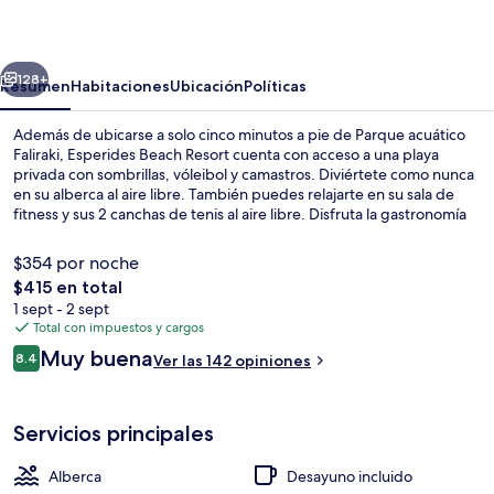
Resort
erior
Siguiente
128+
Resumen
Habitaciones
Ubicación
Políticas
Además de ubicarse a solo cinco minutos a pie de Parque acuático
Faliraki, Esperides Beach Resort cuenta con acceso a una playa
privada con sombrillas, vóleibol y camastros. Diviértete como nunca
en su alberca al aire libre. También puedes relajarte en su sala de
fitness y sus 2 canchas de tenis al aire libre. Disfruta la gastronomía
en sus 3 restaurantes, y si quieres tomar un coctel, los 4 bares o
lounges son un buen lugar. Este hotel todo incluido destaca por su
$354 por noche
club infantil gratis, su chapoteadero y su snack bar o deli.
El
$415 en total
precio
1 sept - 2 sept
Alberca al aire libre, sombrillas en la 
total
Total con impuestos y cargos
es
Opiniones
Muy buena
8.4
Ver las 142 opiniones
de
8.4 de 10,
$415
Servicios principales
Alberca
Desayuno incluido