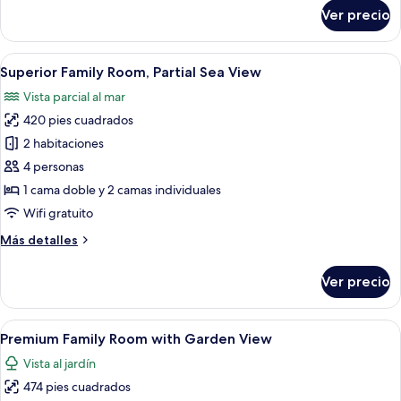
sobre
Ver precio
Suite
panorámica,
vista
Abrir
Habitación de hotel con cama, lámparas 
4
al
Superior Family Room, Partial Sea View
todas
mar
Vista parcial al mar
las
420 pies cuadrados
fotos
de
2 habitaciones
Superior
4 personas
Family
1 cama doble y 2 camas individuales
Room,
Wifi gratuito
Partial
Más
Más detalles
Sea
detalles
View
sobre
Ver precio
Superior
Family
Room,
Abrir
Artículos del minibar gratis y caja de 
9
Partial
Premium Family Room with Garden View
todas
Sea
Vista al jardín
View
las
474 pies cuadrados
fotos