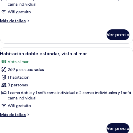
estándar,
cama individual
vista
Wifi gratuito
al
Más
Más detalles
jardín
detalles
sobre
Ver precio
Habitación
doble
estándar,
Abrir
Una habitación de hotel con dos camas, 
5
vista
Habitación doble estándar, vista al mar
todas
al
Vista al mar
jardín
las
269 pies cuadrados
fotos
de
1 habitación
Habitación
3 personas
doble
1 cama doble y 1 sofá cama individual o 2 camas individuales y 1 sofá
estándar,
cama individual
vista
Wifi gratuito
al
Más
Más detalles
mar
detalles
sobre
Ver precio
Habitación