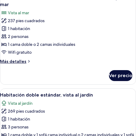
todas
jardín
matrimonial
mar
o
las
Vista al mar
2
fotos
individuales,
237 pies cuadrados
de
vista
1 habitación
Habitación
al
jardín
con
2 personas
1
1 cama doble o 2 camas individuales
cama
Wifi gratuito
matrimonial
Más
Más detalles
o
detalles
2
sobre
Ver precio
Habitación
individuales,
con
vista
1
Abrir
Una habitación de hotel con un escrito
al
6
cama
Habitación doble estándar, vista al jardín
todas
mar
matrimonial
Vista al jardín
o
las
2
269 pies cuadrados
fotos
individuales,
de
1 habitación
vista
Habitación
al
3 personas
mar
doble
1 cama doble y 1 sofá cama individual o 2 camas individuales y 1 sofá