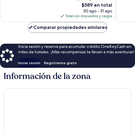
opiniones
El
opinion
$589 en total
precio
30 ago - 31 ago
actual
Total con impuestos y cargos
es
de
Comparar propiedades similares
$589
Inicia sesión y reserva para acumular crédito OneKeyCash en
miles de hoteles. ¡Más recompensas te llevan a más aventuras!
Iniciar sesión
Registrarme gratis
Información de la zona