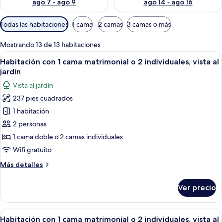
ago 7 - ago 9
ago 14 - ago 16
Filtros
Todas las habitaciones
1 cama
2 camas
3 camas o más
disponibles
para
Mostrando 13 de 13 habitaciones
las
Abrir
Habitación de hotel con una cama grand
6
Habitación con 1 cama matrimonial o 2 individuales, vista al
habitaciones
todas
jardín
las
Vista al jardín
fotos
237 pies cuadrados
de
1 habitación
Habitación
con
2 personas
1
1 cama doble o 2 camas individuales
cama
Wifi gratuito
matrimonial
Más
Más detalles
o
detalles
2
sobre
Ver precio
Habitación
individuales,
con
vista
1
Abrir
Habitación de hotel con cama, escritorio
al
5
cama
Habitación con 1 cama matrimonial o 2 individuales, vista al