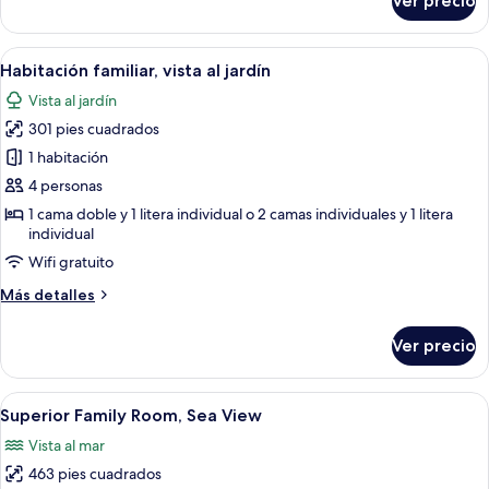
Ver precio
Superior
Family
Room,
Abrir
Una habitación de hotel moderna con un
4
Garden
Habitación familiar, vista al jardín
todas
View
Vista al jardín
las
301 pies cuadrados
fotos
de
1 habitación
Habitación
4 personas
familiar,
1 cama doble y 1 litera individual o 2 camas individuales y 1 litera
vista
individual
al
Wifi gratuito
jardín
Más
Más detalles
detalles
sobre
Ver precio
Habitación
familiar,
vista
Abrir
Habitación de hotel con cama, escritorio
7
al
Superior Family Room, Sea View
todas
jardín
Vista al mar
las
463 pies cuadrados
fotos