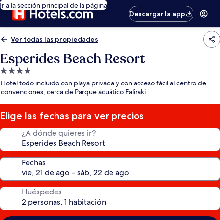
Ir a la sección principal de la página
Descargar la app
Ver todas las propiedades
Esperides Beach Resort
Propiedad
de
Hotel todo incluido con playa privada y con acceso fácil al centro de
4.0
convenciones, cerca de Parque acuático Faliraki
estrellas
Elige las fechas para ver precios
¿A dónde quieres ir?
Fechas
Huéspedes