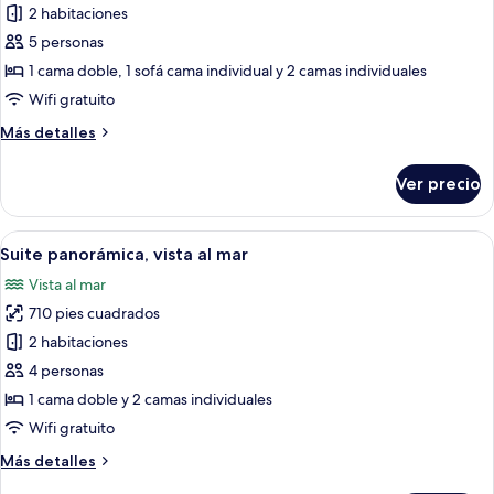
de
2 habitaciones
Superior
5 personas
Family
1 cama doble, 1 sofá cama individual y 2 camas individuales
Room,
Wifi gratuito
Sea
Más
Más detalles
View
detalles
sobre
Ver precio
Superior
Family
Room,
Abrir
Habitación de hotel moderna con un ve
13
Sea
Suite panorámica, vista al mar
todas
View
Vista al mar
las
710 pies cuadrados
fotos
de
2 habitaciones
Suite
4 personas
panorámica,
1 cama doble y 2 camas individuales
vista
Wifi gratuito
al
Más
Más detalles
mar
detalles