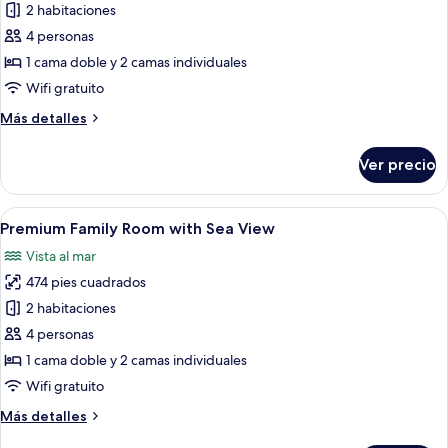
de
2 habitaciones
Premium
4 personas
Family
1 cama doble y 2 camas individuales
Room
Wifi gratuito
with
Más
Más detalles
Garden
detalles
View
sobre
Ver precio
Premium
Family
Room
Abrir
Vista a la playa o el mar
10
with
Premium Family Room with Sea View
todas
Garden
Vista al mar
View
las
474 pies cuadrados
fotos
de
2 habitaciones
Premium
4 personas
Family
1 cama doble y 2 camas individuales
Room
Wifi gratuito
with
Más
Más detalles
Sea
detalles
View