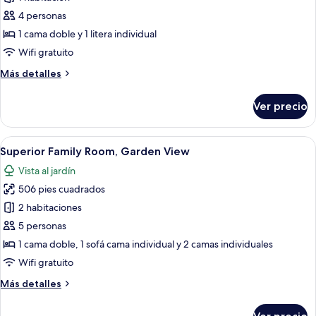
Habitación
4 personas
familiar,
1 cama doble y 1 litera individual
vista
Wifi gratuito
al
Más
Más detalles
mar
detalles
sobre
Ver precio
Habitación
familiar,
vista
Abrir
Tenis de mesa
5
al
Superior Family Room, Garden View
todas
mar
Vista al jardín
las
506 pies cuadrados
fotos
de
2 habitaciones
Superior
5 personas
Family
1 cama doble, 1 sofá cama individual y 2 camas individuales
Room,
Wifi gratuito
Garden
Más
Más detalles
View
detalles
sobre