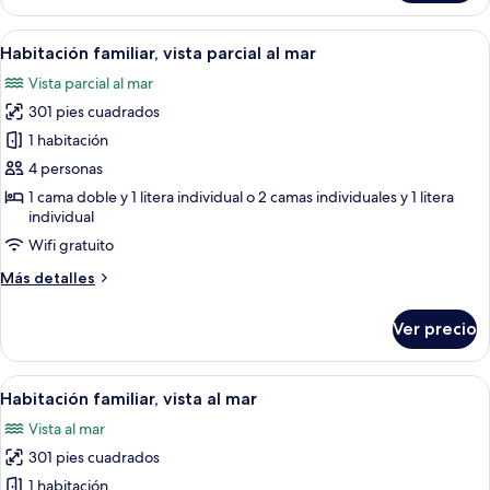
doble
estándar,
Abrir
Una habitación de hotel con literas, 
8
vista
Habitación familiar, vista parcial al mar
todas
al
Vista parcial al mar
mar
las
301 pies cuadrados
fotos
de
1 habitación
Habitación
4 personas
familiar,
1 cama doble y 1 litera individual o 2 camas individuales y 1 litera
vista
individual
parcial
Wifi gratuito
al
Más
Más detalles
mar
detalles
sobre
Ver precio
Habitación
familiar,
vista
Abrir
Habitación de hotel con una cama gran
10
parcial
Habitación familiar, vista al mar
todas
al
Vista al mar
mar
las
301 pies cuadrados
fotos
de
1 habitación