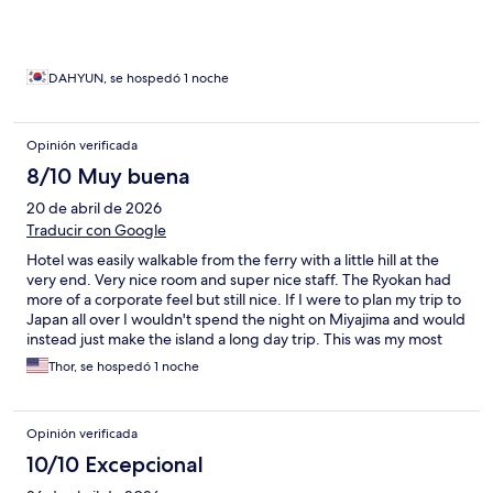
DAHYUN, se hospedó 1 noche
Opinión verificada
8/10 Muy buena
20 de abril de 2026
Traducir con Google
Hotel was easily walkable from the ferry with a little hill at the
very end. Very nice room and super nice staff. The Ryokan had
more of a corporate feel but still nice. If I were to plan my trip to
Japan all over I wouldn't spend the night on Miyajima and would
instead just make the island a long day trip. This was my most
expensive hotel of my two week trip and while nice, clean, and a
Thor, se hospedó 1 noche
good traditional breakfast I don't think it was worth the money.
Opinión verificada
10/10 Excepcional