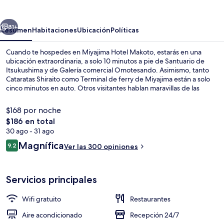
Makoto
erior
Siguiente
81+
Resumen
Habitaciones
Ubicación
Políticas
Cuando te hospedes en Miyajima Hotel Makoto, estarás en una
ubicación extraordinaria, a solo 10 minutos a pie de Santuario de
Itsukushima y de Galería comercial Omotesando. Asimismo, tanto
Cataratas Shiraito como Terminal de ferry de Miyajima están a solo
cinco minutos en auto. Otros visitantes hablan maravillas de las
amenidades y características como el personal amable.
$168 por noche
El
$186 en total
precio
30 ago - 31 ago
Vista a la montaña
total
Opiniones
Magnífica
9.2
Ver las 300 opiniones
es
9.2 de 10,
de
$186
Servicios principales
Wifi gratuito
Restaurantes
Aire acondicionado
Recepción 24/7