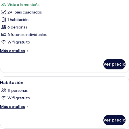
todas
Vista a la montaña
las
291 pies cuadrados
fotos
de
1 habitación
Habitación
6 personas
tradicional
6 futones individuales
(Japanese-
Wifi gratuito
Style)
Más
Más detalles
detalles
sobre
Ver precio
Habitación
tradicional
(Japanese-
Abrir
Un baño de hotel con dos lavamanos, 
6
Style)
Habitación
todas
11 personas
las
Wifi gratuito
fotos
de
Más
Más detalles
detalles
Habitación
sobre
Ver precio
Habitación