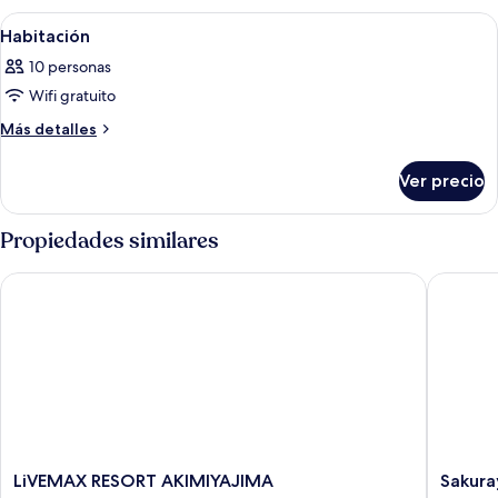
Abrir
Un baño de hotel con dos lavamanos, 
2
Habitación
todas
10 personas
las
Wifi gratuito
fotos
de
Más
Más detalles
detalles
Habitación
sobre
Ver precio
Habitación
Propiedades similares
LiVEMAX RESORT AKIMIYAJIMA
Sakuraya
LiVEMAX
Sakuray
LiVEMAX RESORT AKIMIYAJIMA
Sakura
RESORT
Itsukus