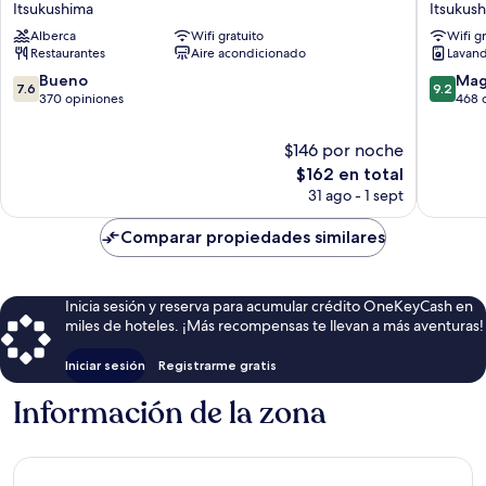
Itsukushima
Itsukus
AKIMIYAJIMA
Alberca
Wifi gratuito
Wifi g
Itsukushima
Restaurantes
Aire acondicionado
Lavand
7.6
9.2
Bueno
Mag
7.6
9.2
de
de
370 opiniones
468 
10,
10,
Bueno,
Magnífi
$146 por noche
370
468
El
$162 en total
opiniones
opinion
precio
31 ago - 1 sept
actual
es
Comparar propiedades similares
de
$162
Inicia sesión y reserva para acumular crédito OneKeyCash en
miles de hoteles. ¡Más recompensas te llevan a más aventuras!
Iniciar sesión
Registrarme gratis
Información de la zona