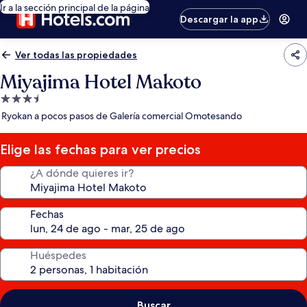
Ir a la sección principal de la página
Descargar la app
Ver todas las propiedades
Miyajima Hotel Makoto
Propiedad
de
Ryokan a pocos pasos de Galería comercial Omotesando
3.5
estrellas
Elige las fechas para ver precios
¿A dónde quieres ir?
Fechas
Huéspedes
Buscar