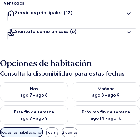
Ver todos
Servicios principales
(12)
Siéntete como en casa
(6)
Opciones de habitación
Consulta la disponibilidad para estas fechas
Consulta la disponibilidad para hoy ago 7 - ago 8
Consulta la disponibilidad pa
Hoy
Mañana
ago 7 - ago 8
ago 8 - ago 9
Consulta la disponibilidad para este fin de semana ago 7 - ag
Consulta la disponibilidad par
Este fin de semana
Próximo fin de semana
ago 7 - ago 9
ago 14 - ago 16
Filtros
Todas las habitaciones
1 cama
2 camas
disponibles