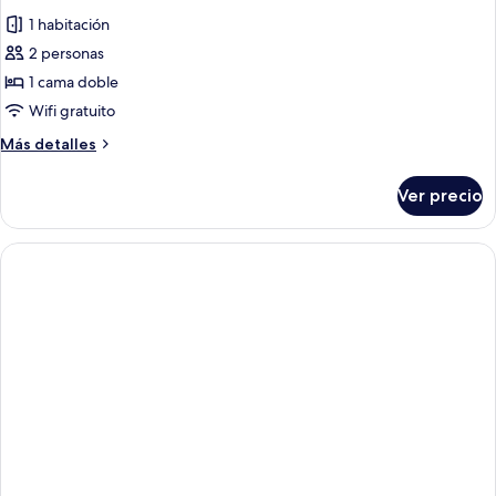
1 habitación
2 personas
1 cama doble
Wifi gratuito
Más
Más detalles
detalles
sobre
Ver precio
Standard
Room
-
Low
Floor