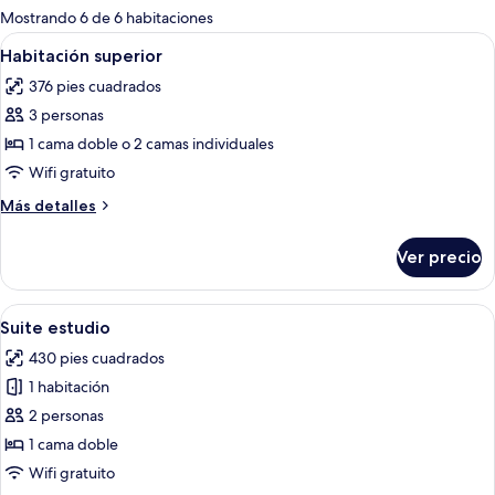
para
Mostrando 6 de 6 habitaciones
las
Abrir
Una habitación de hotel moderna con 
10
Habitación superior
habitaciones
todas
376 pies cuadrados
las
3 personas
fotos
de
1 cama doble o 2 camas individuales
Habitación
Wifi gratuito
superior
Más
Más detalles
detalles
sobre
Ver precio
Habitación
superior
Abrir
Una sala de estar moderna con televis
16
Suite estudio
todas
430 pies cuadrados
las
1 habitación
fotos
de
2 personas
Suite
1 cama doble
estudio
Wifi gratuito