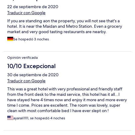
22 de septiembre de 2020
Traducir con Google
If you are standing aon the property, you will not see that's a
hotel. It is near the Maidan and Metro Station. Even a grocery
market and very good tasting restaurants are nearby.
Se hospedó 3 noches
Opinión verificada
10/10 Excepcional
30 de septiembre de 2020
Traducir con Google
This was a great hotel with very professional and friendly staff
from the front desk to the maid service, this hotel has it all...I
have stayed here 4 times now and enjoy it more and more every
time I come. Prices are excellent. The room was lovely, super
clean with most comfortable bed I have ever slept on !
bathroom amenities and Amazing shower. The staff make the
ayarali1111, se hospedó 4 noches
experience by being super helpful, they speak very good
English and I will for sure stay here the next time I come to Kiev. .
I can say I am proud to recommend this place.