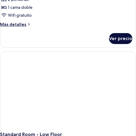
Habitación
1 cama doble
estándar
Wifi gratuito
Más
Más detalles
detalles
sobre
Ver precio
Habitación
estándar
Standard Room - Low Floor