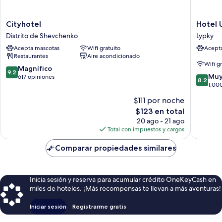
Cityhotel
Hotel
Cityhotel
Hotel 
Distrito
Ukraine
Distrito de Shevchenko
Lypky
de
Lypky
Acepta mascotas
Wifi gratuito
Acept
Shevchenko
Restaurantes
Aire acondicionado
Wifi g
9.2
Magnífico
9.2
8.2
Muy
de
617 opiniones
8.2
de
1,00
10,
10,
Magnífico,
$111 por noche
Muy
617
El
$123 en total
bueno,
opiniones
precio
1,000
20 ago - 21 ago
actual
opinion
Total con impuestos y cargos
es
de
Comparar propiedades similares
$123
Inicia sesión y reserva para acumular crédito OneKeyCash en
miles de hoteles. ¡Más recompensas te llevan a más aventuras!
Iniciar sesión
Registrarme gratis