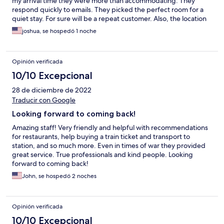
my arrival time they were more than accommodating. They
respond quickly to emails. They picked the perfect room for a
quiet stay. For sure will be a repeat customer. Also, the location
is ideal for quick access to local historical sites and good
joshua, se hospedó 1 noche
restaurants.
Opinión verificada
10/10 Excepcional
28 de diciembre de 2022
Traducir con Google
Looking forward to coming back!
Amazing staff! Very friendly and helpful with recommendations
for restaurants, help buying a train ticket and transport to
station, and so much more. Even in times of war they provided
great service. True professionals and kind people. Looking
forward to coming back!
John, se hospedó 2 noches
Opinión verificada
10/10 Excepcional