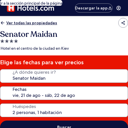
Ir a la sección principal de la página
Descargar la app
Ver todas las propiedades
Senator Maidan
Propiedad
de
Hotel en el centro de la ciudad en Kiev
4.0
estrellas
Elige las fechas para ver precios
¿A dónde quieres ir?
Fechas
Huéspedes
Buscar