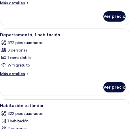
Más
Más detalles
detalles
sobre
Ver precio
Suite
estudio
Abrir
Una cocina moderna con armarios de ma
36
Departamento, 1 habitación
todas
592 pies cuadrados
las
3 personas
fotos
de
1 cama doble
Departamento,
Wifi gratuito
1
Más
Más detalles
habitación
detalles
sobre
Ver precio
Departamento,
1
habitación
Abrir
Una habitación de hotel moderna con c
11
Habitación estándar
todas
322 pies cuadrados
las
1 habitación
fotos
de
2 personas