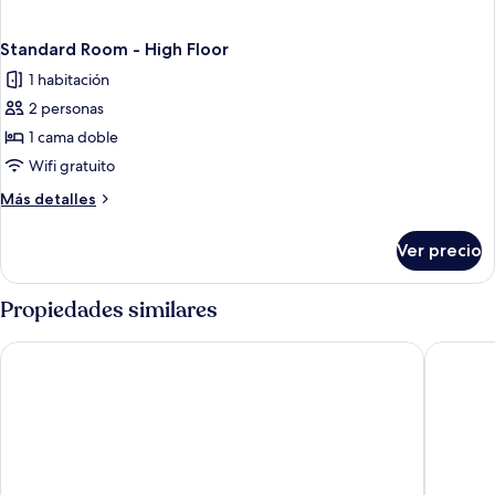
Standard Room - High Floor
1 habitación
2 personas
1 cama doble
Wifi gratuito
Más
Más detalles
detalles
sobre
Ver precio
Standard
Room
-
Propiedades similares
High
Floor
Cityhotel
Hotel Uk