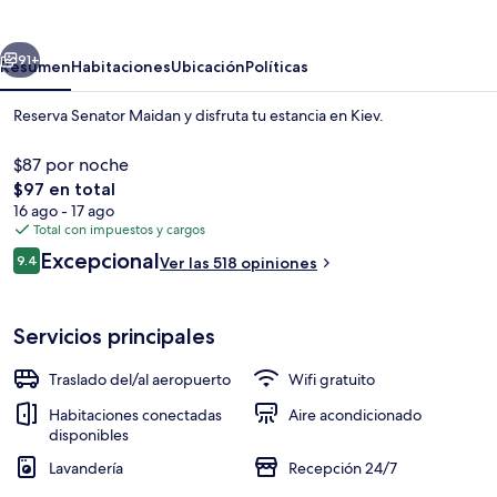
erior
Siguiente
91+
Resumen
Habitaciones
Ubicación
Políticas
Reserva Senator Maidan y disfruta tu estancia en Kiev.
$87 por noche
El
$97 en total
precio
16 ago - 17 ago
total
Total con impuestos y cargos
es
Opiniones
Excepcional
9.4
Ver las 518 opiniones
de
9.4 de 10,
$97
Exterior
Servicios principales
Traslado del/al aeropuerto
Wifi gratuito
Habitaciones conectadas
Aire acondicionado
disponibles
Lavandería
Recepción 24/7