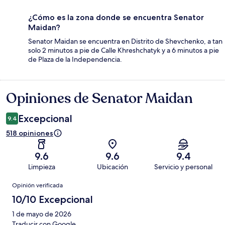
¿Cómo es la zona donde se encuentra Senator
Maidan?
Senator Maidan se encuentra en Distrito de Shevchenko, a tan
solo 2 minutos a pie de Calle Khreshchatyk y a 6 minutos a pie
de Plaza de la Independencia.
Opiniones de Senator Maidan
Opiniones
Excepcional
9.4
518 opiniones
9.6
9.6
9.4
Limpieza
Ubicación
Servicio y personal
Opiniones
Opinión verificada
10/10 Excepcional
1 de mayo de 2026
Traducir con Google