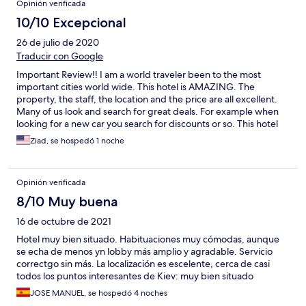
Opinión verificada
10/10 Excepcional
26 de julio de 2020
Traducir con Google
Important Review!! I am a world traveler been to the most
important cities world wide. This hotel is AMAZING. The
property, the staff, the location and the price are all excellent.
Many of us look and search for great deals. For example when
looking for a new car you search for discounts or so. This hotel
offers the same exact services and quality as brand names like
Ziad, se hospedó 1 noche
Hyatt, Marriot & others BUT with way less in fees. I stayed at the
Fairmont & Intercontinental Kiev. This hotel is the BEST DEAL if
you are looking for a great and for an unbeatable price.The
Opinión verificada
rooms are beautifully decorated. The lobby and reception are
nice spaces. The luggage man was awesome and handled every
8/10 Muy buena
single piece of luggage. Then comes the location of the
16 de octubre de 2021
property. It is located in the absolute heart of Beautiful Kiev. You
will be within few steps walking distance to anything your heart
Hotel muy bien situado. Habituaciones muy cómodas, aunque
desires weather you are a family, adults, single parent with kids,
se echa de menos yn lobby más amplio y agradable. Servicio
this hotel has all your needs. Our friend joined with her 12yr
correctgo sin más. La localización es escelente, cerca de casi
daughter Kiev local and she had the best time in her life bcuz
todos los puntos interesantes de Kiev: muy bien situado
location. Finally, the amazing staff (Victoria & Tania). The 2 most
JOSE MANUEL, se hospedó 4 noches
amazing personalities you will ever meet. Very hospitable,