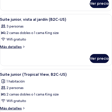
al
sobre
Ver precio
Suite
océano
junior,
(B2C-
vista
Abrir
Una habitación de hotel moderna con 
US)
6
al
Suite junior, vista al jardín (B2C-US)
todas
océano
3 personas
(B2C-
las
US)
2 camas dobles o 1 cama King size
fotos
de
Wifi gratuito
Suite
Más
Más detalles
junior,
detalles
sobre
vista
Ver precio
Suite
al
junior,
jardín
vista
Abrir
Una habitación de hotel moderna con 
6
(B2C-
al
Suite junior (Tropical View, B2C-US)
todas
jardín
US)
1 habitación
(B2C-
las
US)
2 personas
fotos
de
2 camas dobles o 1 cama King size
Suite
Wifi gratuito
junior
Más
Más detalles
(Tropical