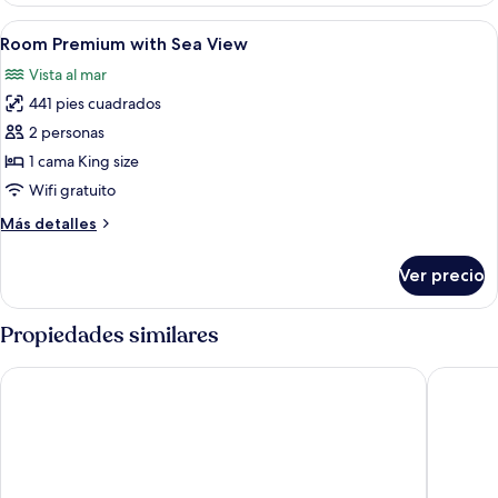
with
Abrir
1 habitación y artículos del minibar gra
8
Side
Room Premium with Sea View
todas
Sea
Vista al mar
View
las
441 pies cuadrados
fotos
de
2 personas
Room
1 cama King size
Premium
Wifi gratuito
with
Más
Más detalles
Sea
detalles
View
sobre
Ver precio
Room
Premium
with
Propiedades similares
Sea
View
Hotel Riu Montego Bay - Adults Only - All Inclusive
Hotel Riu