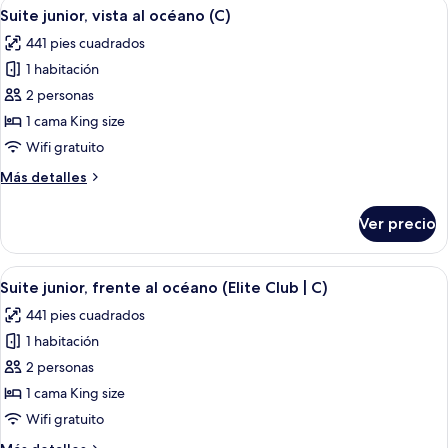
Abrir
Habitación de hotel moderna con una 
6
View,
Suite junior, vista al océano (C)
todas
C)
441 pies cuadrados
las
1 habitación
fotos
de
2 personas
Suite
1 cama King size
junior,
Wifi gratuito
vista
Más
Más detalles
al
detalles
océano
sobre
Ver precio
Suite
(C)
junior,
vista
Abrir
Una habitación de hotel moderna con 
6
al
Suite junior, frente al océano (Elite Club | C)
todas
océano
441 pies cuadrados
(C)
las
1 habitación
fotos
de
2 personas
Suite
1 cama King size
junior,
Wifi gratuito
frente
Más