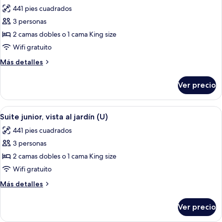
todas
océano
441 pies cuadrados
(U)
las
3 personas
fotos
de
2 camas dobles o 1 cama King size
Suite
Wifi gratuito
junior,
Más
Más detalles
vista
detalles
al
sobre
Ver precio
Suite
jardín
junior,
(L)
vista
Abrir
Una habitación de hotel moderna con 
6
al
Suite junior, vista al jardín (U)
todas
jardín
441 pies cuadrados
(L)
las
3 personas
fotos
de
2 camas dobles o 1 cama King size
Suite
Wifi gratuito
junior,
Más
Más detalles
vista
detalles
al
sobre
Ver precio
Suite
jardín
junior,