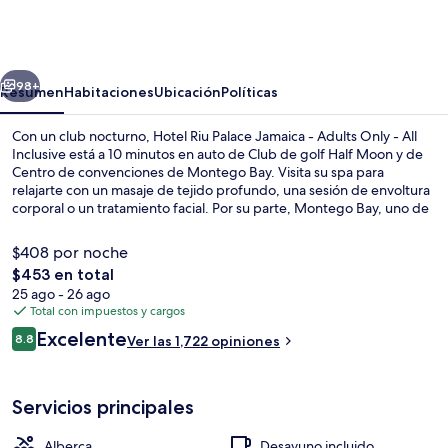
Riu
Palace
Jamaica
erior
Siguiente
-
98+
Resumen
Habitaciones
Ubicación
Políticas
Adults
Con un club nocturno, Hotel Riu Palace Jamaica - Adults Only - All
Only
Inclusive está a 10 minutos en auto de Club de golf Half Moon y de
Centro de convenciones de Montego Bay. Visita su spa para
-
relajarte con un masaje de tejido profundo, una sesión de envoltura
All
corporal o un tratamiento facial. Por su parte, Montego Bay, uno de
sus 5 restaurantes, te espera para el desayuno, la comida y la cena.
Inclusive
Otros servicios y amenidades a destacar de esta propiedad de lujo
$408 por noche
son sus 3 albercas al aire libre, su bar junto a la alberca y su gimnasio.
El
$453 en total
A otros visitantes les encantan las amenidades y características como
precio
25 ago - 26 ago
la alberca y el personal amable.
3 albercas al aire libre, sombrillas en l
total
Total con impuestos y cargos
es
Opiniones
Excelente
8.8
Ver las 1,722 opiniones
de
8.8 de 10,
$453
Servicios principales
Alberca
Desayuno incluido