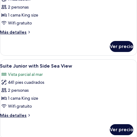
(B2C-
las
CA)
2 personas
fotos
de
1 cama King size
Suite,
Wifi gratuito
hidromasaje,
Más
Más detalles
vista
detalles
al
sobre
Ver precio
Suite,
océano
hidromasaje,
(Elite
vista
Abrir
Baño
Club
3
al
Suite Junior with Side Sea View
todas
océano
|
Vista parcial al mar
(Elite
las
B2C-
Club
441 pies cuadrados
fotos
CA)
|
de
2 personas
B2C-
Suite
CA)
1 cama King size
Junior
Wifi gratuito
with
Más
Más detalles
Side
detalles
Sea
sobre
Ver precio
Suite
View
Junior