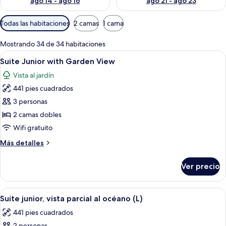
ago 14 - ago 16
ago 21 - ago 23
Filtros
Todas las habitaciones
2 camas
1 cama
disponibles
para
Mostrando 34 de 34 habitaciones
las
Abrir
1 habitación y artículos del minibar gra
4
Suite Junior with Garden View
habitaciones
todas
Vista al jardín
las
441 pies cuadrados
fotos
de
3 personas
Suite
2 camas dobles
Junior
Wifi gratuito
with
Más
Más detalles
Garden
detalles
View
sobre
Ver precio
Suite
Junior
with
Abrir
Habitación de hotel moderna con una 
6
Garden
Suite junior, vista parcial al océano (L)
todas
View
441 pies cuadrados
las
2 personas