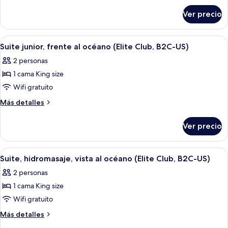
océano
sobre
Ver precio
Suite,
(Elite
hidromasaje,
Club,
vista
Abrir
Habitación de hotel con cama, escritorio
L)
7
al
Suite junior, frente al océano (Elite Club, B2C-US)
todas
océano
2 personas
(Elite
las
Club,
1 cama King size
fotos
L)
de
Wifi gratuito
Suite
Más
Más detalles
junior,
detalles
sobre
frente
Ver precio
Suite
al
junior,
océano
frente
Abrir
Habitación de hotel moderna con balcó
7
(Elite
al
Suite, hidromasaje, vista al océano (Elite Club, B2C-US)
todas
océano
Club,
2 personas
(Elite
las
B2C-
Club,
1 cama King size
fotos
US)
B2C-
de
Wifi gratuito
US)
Suite,
Más
Más detalles
hidromasaje,
detalles