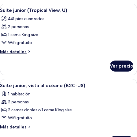
(U)
vista
Abrir
Una habitación de hotel moderna con 
6
al
Suite junior (Tropical View, U)
todas
jardín
441 pies cuadrados
(U)
las
2 personas
fotos
de
1 cama King size
Suite
Wifi gratuito
junior
Más
Más detalles
(Tropical
detalles
View,
sobre
Ver precio
Suite
U)
junior
(Tropical
Abrir
Habitación de hotel moderna con una 
6
View,
Suite junior, vista al océano (B2C-US)
todas
U)
1 habitación
las
2 personas
fotos
de
2 camas dobles o 1 cama King size
Suite
Wifi gratuito
junior,
Más
Más detalles
vista
detalles