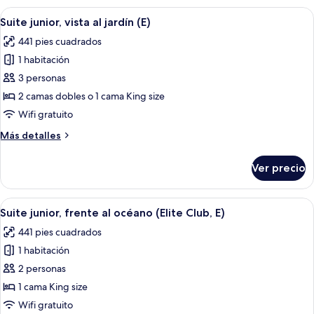
vista
Abrir
Una habitación de hotel moderna con 
6
al
Suite junior, vista al jardín (E)
todas
océano
441 pies cuadrados
(E)
las
1 habitación
fotos
de
3 personas
Suite
2 camas dobles o 1 cama King size
junior,
Wifi gratuito
vista
Más
Más detalles
al
detalles
jardín
sobre
Ver precio
Suite
(E)
junior,
vista
Abrir
Habitación de hotel con cama, escritorio
7
al
Suite junior, frente al océano (Elite Club, E)
todas
jardín
441 pies cuadrados
(E)
las
1 habitación
fotos
de
2 personas
Suite
1 cama King size
junior,
Wifi gratuito