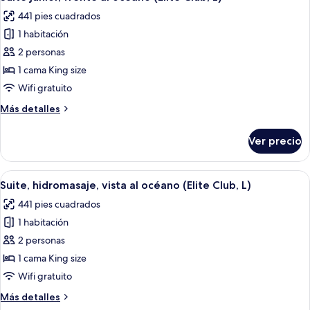
todas
océano
U)
441 pies cuadrados
(Elite
las
Club,
1 habitación
fotos
U)
de
2 personas
Suite
1 cama King size
junior,
Wifi gratuito
frente
Más
Más detalles
al
detalles
océano
sobre
Ver precio
Suite
(Elite
junior,
Club,
frente
Abrir
Una habitación de hotel moderna con ca
L)
8
al
Suite, hidromasaje, vista al océano (Elite Club, L)
todas
océano
441 pies cuadrados
(Elite
las
Club,
1 habitación
fotos
L)
de
2 personas
Suite,
1 cama King size
hidromasaje,
Wifi gratuito
vista
Más
Más detalles
al
detalles