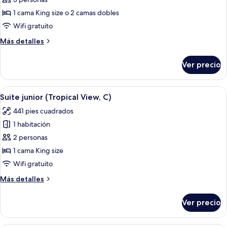
de
Suite
1 cama King size o 2 camas dobles
junior,
Wifi gratuito
vista
Más
Más detalles
al
detalles
jardín
sobre
Ver precio
Suite
(C)
junior,
vista
Abrir
Una habitación de hotel moderna con 
6
al
Suite junior (Tropical View, C)
todas
jardín
441 pies cuadrados
(C)
las
1 habitación
fotos
de
2 personas
Suite
1 cama King size
junior
Wifi gratuito
(Tropical
Más
Más detalles
View,
detalles
C)
sobre
Ver precio
Suite
junior
(Tropical