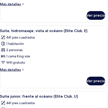
frente
Más
Más detalles
al
detalles
océano
sobre
Ver precio
Suite
(Elite
junior,
Club,
frente
Abrir
Una habitación de hotel moderna con ca
E)
8
al
Suite, hidromasaje, vista al océano (Elite Club, E)
todas
océano
441 pies cuadrados
(Elite
las
Club,
1 habitación
fotos
E)
de
2 personas
Suite,
1 cama King size
hidromasaje,
Wifi gratuito
vista
Más
Más detalles
al
detalles
océano
sobre
Ver precio
Suite,
(Elite
hidromasaje,
Club,
vista
Abrir
Habitación de hotel con cama, escritorio
E)
7
al
Suite junior, frente al océano (Elite Club, U)
todas
océano
441 pies cuadrados
(Elite
las