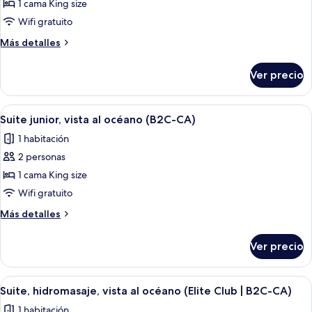
de
1 cama King size
Suite
Wifi gratuito
junior,
Más
Más detalles
frente
detalles
al
sobre
Ver precio
Suite
océano
junior,
(Elite
frente
Abrir
Habitación de hotel moderna con una 
Club
6
al
Suite junior, vista al océano (B2C-CA)
todas
océano
|
1 habitación
(Elite
las
B2C-
Club
2 personas
fotos
CA)
|
de
1 cama King size
B2C-
Suite
CA)
Wifi gratuito
junior,
Más
Más detalles
vista
detalles
al
sobre
Ver precio
Suite
océano
junior,
(B2C-
vista
Abrir
Habitación de hotel moderna con balcó
CA)
7
al
Suite, hidromasaje, vista al océano (Elite Club | B2C-CA)
todas
océano
1 habitación