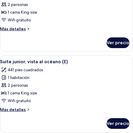
|
de
2 personas
C)
Suite
1 cama King size
junior,
Wifi gratuito
vista
Más
Más detalles
al
detalles
patio
sobre
Ver precio
Suite
(E)
junior,
vista
Abrir
Habitación de hotel moderna con una 
6
al
Suite junior, vista al océano (E)
todas
patio
441 pies cuadrados
(E)
las
1 habitación
fotos
de
2 personas
Suite
1 cama King size
junior,
Wifi gratuito
vista
Más
Más detalles
al
detalles
océano
sobre
Ver precio
Suite
(E)
junior,