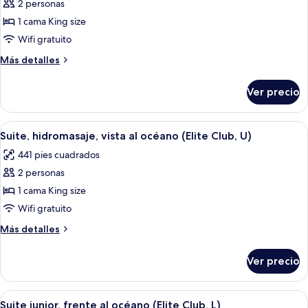
Club,
2 personas
fotos
E)
de
1 cama King size
Suite
Wifi gratuito
junior,
Más
Más detalles
frente
detalles
al
sobre
Ver precio
Suite
océano
junior,
(Elite
frente
Abrir
Una habitación de hotel moderna con ca
Club,
8
al
Suite, hidromasaje, vista al océano (Elite Club, U)
todas
océano
U)
441 pies cuadrados
(Elite
las
Club,
2 personas
fotos
U)
de
1 cama King size
Suite,
Wifi gratuito
hidromasaje,
Más
Más detalles
vista
detalles
al
sobre
Ver precio
Suite,
océano
hidromasaje,
(Elite
vista
Abrir
Habitación de hotel con cama, escritorio
Club,
7
al
Suite junior, frente al océano (Elite Club, L)