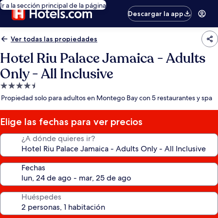
Ir a la sección principal de la página
Descargar la app
Ver todas las propiedades
Hotel Riu Palace Jamaica - Adults
Only - All Inclusive
Propiedad
de
Propiedad solo para adultos en Montego Bay con 5 restaurantes y spa
4.5
estrellas
Elige las fechas para ver precios
¿A dónde quieres ir?
Fechas
Huéspedes