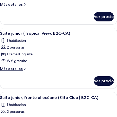
junior
Más
Más detalles
(B2C-
detalles
CA)
sobre
Ver precio
Suite
junior
(B2C-
Abrir
Una habitación de hotel moderna con 
6
CA)
Suite junior (Tropical View, B2C-CA)
todas
1 habitación
las
2 personas
fotos
de
1 cama King size
Suite
Wifi gratuito
junior
Más
Más detalles
(Tropical
detalles
View,
sobre
Ver precio
Suite
B2C-
junior
CA)
(Tropical
Abrir
Una habitación de hotel moderna con 
6
View,
Suite junior, frente al océano (Elite Club | B2C-CA)
todas
B2C-
1 habitación
CA)
las
2 personas
fotos