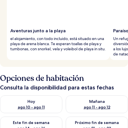
Aventuras junto a la playa
Paraíso
el alojamiento, con todo incluido, está situado en una
Un refug
playa de arena blanca. Te esperan toallas de playa y
diversió
tumbonas, con snorkel, vela y voleibol de playa in situ.
a los lu
de natac
Opciones de habitación
Consulta la disponibilidad para estas fechas
Consulta la disponibilidad para hoy ago 10 - ago 11
Consulta la disponibilidad par
Hoy
Mañana
ago 10 - ago 11
ago 11 - ago 12
Consulta la disponibilidad para este fin de semana ago 14 - ag
Consulta la disponibilidad pa
Este fin de semana
Próximo fin de semana