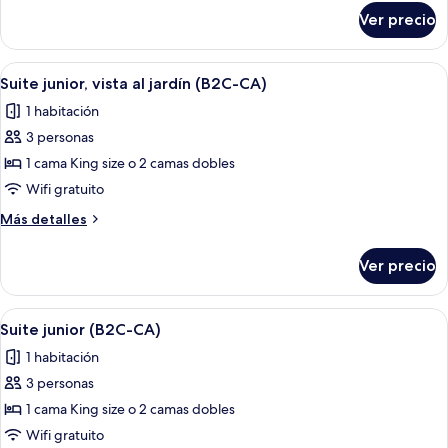
sobre
vista
Ver precio
Suite,
al
hidromasaje,
océano
vista
Abrir
Una habitación de hotel moderna con 
6
(Elite
al
Suite junior, vista al jardín (B2C-CA)
todas
océano
Club,
1 habitación
(Elite
las
B2C-
Club,
3 personas
fotos
US)
B2C-
de
1 cama King size o 2 camas dobles
US)
Suite
Wifi gratuito
junior,
Más
Más detalles
vista
detalles
al
sobre
Ver precio
Suite
jardín
junior,
(B2C-
vista
Abrir
Una habitación de hotel moderna con 
CA)
5
al
Suite junior (B2C-CA)
todas
jardín
1 habitación
(B2C-
las
CA)
3 personas
fotos
de
1 cama King size o 2 camas dobles
Suite
Wifi gratuito