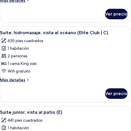
Más detalles
al
detalles
océano
sobre
Ver precio
Suite
(Elite
junior,
Club
frente
Abrir
Habitación de hotel moderna con balcó
|
7
al
Suite, hidromasaje, vista al océano (Elite Club | C)
todas
C)
océano
635 pies cuadrados
(Elite
las
Club
1 habitación
fotos
|
de
2 personas
C)
Suite,
1 cama King size
hidromasaje,
Wifi gratuito
vista
Más
Más detalles
al
detalles
océano
sobre
Ver precio
Suite,
(Elite
hidromasaje,
Club
vista
Abrir
Una habitación de hotel moderna con 
|
6
al
Suite junior, vista al patio (E)
todas
C)
océano
441 pies cuadrados
(Elite
las
Club
1 habitación
fotos