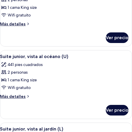
fotos
de
1 cama King size
Suite
Wifi gratuito
junior,
Más
Más detalles
vista
detalles
parcial
sobre
Ver precio
Suite
al
junior,
océano
vista
Abrir
Habitación de hotel moderna con una 
(L)
6
parcial
Suite junior, vista al océano (U)
todas
al
441 pies cuadrados
océano
las
(L)
2 personas
fotos
de
1 cama King size
Suite
Wifi gratuito
junior,
Más
Más detalles
vista
detalles
al
sobre
Ver precio
Suite
océano
junior,
(U)
vista
Abrir
Una habitación de hotel moderna con 
6
al
Suite junior, vista al jardín (L)