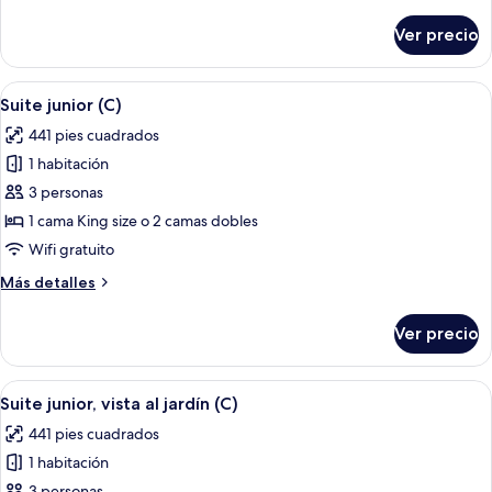
detalles
View,
sobre
Ver precio
Suite
B2C-
junior
US)
(Tropical
Abrir
Una habitación de hotel moderna con 
5
View,
Suite junior (C)
todas
B2C-
441 pies cuadrados
US)
las
1 habitación
fotos
de
3 personas
Suite
1 cama King size o 2 camas dobles
junior
Wifi gratuito
(C)
Más
Más detalles
detalles
sobre
Ver precio
Suite
junior
(C)
Abrir
Una habitación de hotel moderna con 
6
Suite junior, vista al jardín (C)
todas
441 pies cuadrados
las
1 habitación
fotos
3 personas