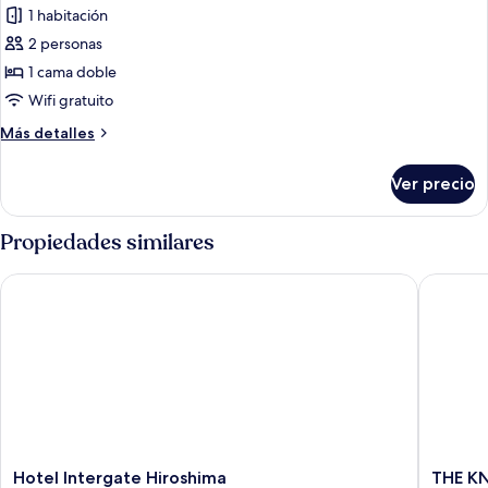
no
1 habitación
fumadores
las
2 personas
fotos
de
1 cama doble
Habitación
Wifi gratuito
doble
Más
Más detalles
Deluxe,
detalles
para
sobre
Ver precio
Habitación
fumadores
doble
Deluxe,
Propiedades similares
para
fumadores
Hotel Intergate Hiroshima
THE KNO
Hotel
THE
Hotel Intergate Hiroshima
THE KN