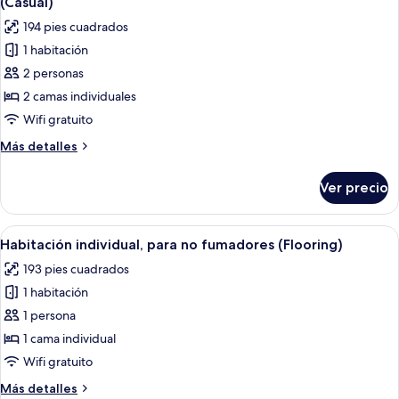
(Casual)
para
las
194 pies cuadrados
fumadores
fotos
1 habitación
de
2 personas
Habitación
con
2 camas individuales
2
Wifi gratuito
camas
Más
Más detalles
individuales,
detalles
para
sobre
Ver precio
Habitación
no
con
fumadores
2
Abrir
Una habitación de hotel con una cama, t
(Casual)
6
camas
Habitación individual, para no fumadores (Flooring)
todas
individuales,
193 pies cuadrados
para
las
no
1 habitación
fotos
fumadores
de
1 persona
(Casual)
Habitación
1 cama individual
individual,
Wifi gratuito
para
Más
Más detalles
no