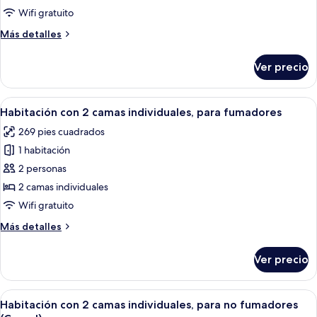
doble,
Wifi gratuito
para
Más
Más detalles
fumadores
detalles
(Superior)
sobre
Ver precio
Habitación
doble,
para
Abrir
Habitación de hotel con dos camas, un
11
fumadores
Habitación con 2 camas individuales, para fumadores
todas
(Superior)
269 pies cuadrados
las
1 habitación
fotos
de
2 personas
Habitación
2 camas individuales
con
Wifi gratuito
2
Más
Más detalles
camas
detalles
individuales,
sobre
Ver precio
Habitación
para
con
fumadores
2
Abrir
Habitación de hotel con dos camas, un
8
camas
Habitación con 2 camas individuales, para no fumadores
todas
individuales,