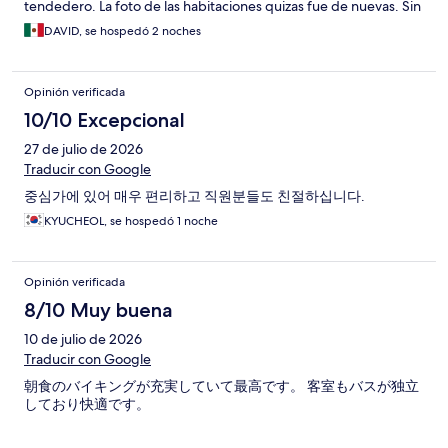
tendedero. La foto de las habitaciones quizas fue de nuevas. Sin
embargo puedes trabajar en tu laptop o ver peliculas en la mesa
DAVID, se hospedó 2 noches
del lobby que es larga, la que se muestra en foto y solo subir a
dormir. Bien ubicado, incomodo pero barato.
Opinión verificada
10/10 Excepcional
27 de julio de 2026
Traducir con Google
중심가에 있어 매우 편리하고 직원분들도 친절하십니다.
KYUCHEOL, se hospedó 1 noche
Opinión verificada
8/10 Muy buena
10 de julio de 2026
Traducir con Google
朝食のバイキングが充実していて最高です。 客室もバスが独立
しており快適です。