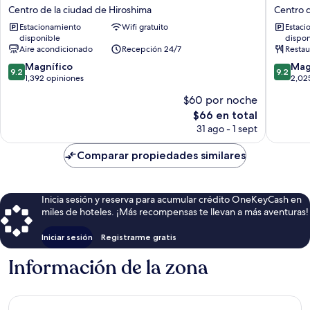
Intergate
KNOT
Centro de la ciudad de Hiroshima
Centro d
Hiroshima
Hiroshi
Estacionamiento
Wifi gratuito
Estaci
Centro
Centro
disponible
dispon
de
de
Aire acondicionado
Recepción 24/7
Restau
la
la
9.2
9.2
ciudad
Magnífico
ciudad
Mag
9.2
9.2
de
de
de
1,392 opiniones
de
2,02
10,
10,
Hiroshima
Hiroshi
$60 por noche
Magnífico,
Magnífi
El
$66 en total
1,392
2,025
precio
opiniones
opinion
31 ago - 1 sept
actual
es
Comparar propiedades similares
de
$66
Inicia sesión y reserva para acumular crédito OneKeyCash en
miles de hoteles. ¡Más recompensas te llevan a más aventuras!
Iniciar sesión
Registrarme gratis
Información de la zona