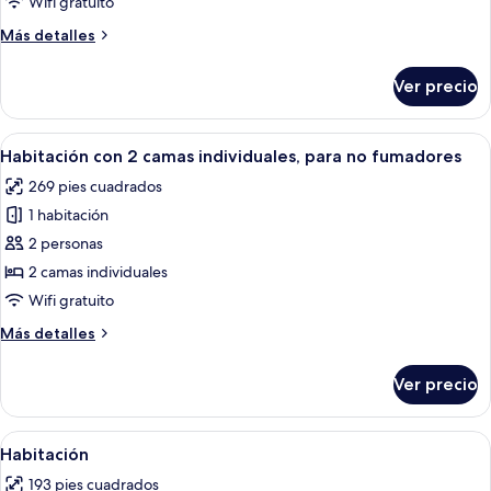
Wifi gratuito
para
Más
Más detalles
no
detalles
fumadores
sobre
Ver precio
Habitación
individual,
para
Abrir
Habitación de hotel con dos camas, un
11
no
Habitación con 2 camas individuales, para no fumadores
todas
fumadores
269 pies cuadrados
las
1 habitación
fotos
de
2 personas
Habitación
2 camas individuales
con
Wifi gratuito
2
Más
Más detalles
camas
detalles
individuales,
sobre
Ver precio
Habitación
para
con
no
2
Abrir
Edredón, caja de seguridad en la habit
fumadores
6
camas
Habitación
todas
individuales,
193 pies cuadrados
para