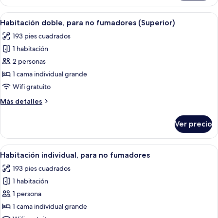
Abrir
Habitación de hotel con cama, mesita 
11
Habitación doble, para no fumadores (Superior)
todas
193 pies cuadrados
las
1 habitación
fotos
de
2 personas
Habitación
1 cama individual grande
doble,
Wifi gratuito
para
Más
Más detalles
no
detalles
fumadores
sobre
Ver precio
Habitación
(Superior)
doble,
para
Abrir
Habitación de hotel con cama, mesita de
8
no
Habitación individual, para no fumadores
todas
fumadores
193 pies cuadrados
(Superior)
las
1 habitación
fotos
de
1 persona
Habitación
1 cama individual grande
individual,