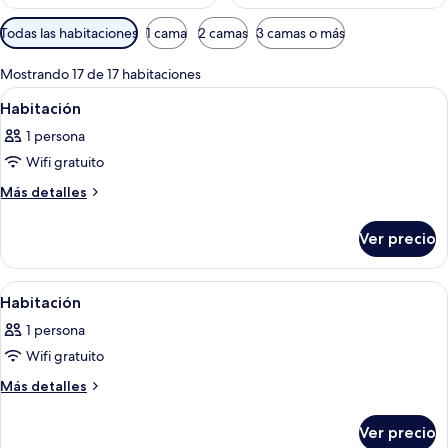
Filtros
Todas las habitaciones
1 cama
2 camas
3 camas o más
disponibles
para
Mostrando 17 de 17 habitaciones
las
Abrir
Edredón, caja de seguridad en la habit
5
Habitación
habitaciones
todas
1 persona
las
Wifi gratuito
fotos
de
Más
Más detalles
detalles
Habitación
sobre
Ver precio
Habitación
Abrir
Una habitación de hotel con cama, m
3
Habitación
todas
1 persona
las
Wifi gratuito
fotos
de
Más
Más detalles
detalles
Habitación
sobre
Ver precio
Habitación