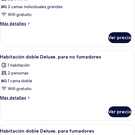
fotos
fumadores
de
2 camas individuales grandes
(Flooring)
Habitación
Wifi gratuito
superior
Más
Más detalles
con
detalles
2
sobre
Ver precio
Habitación
camas
superior
individuales
con
Abrir
Una habitación de hotel con cama, escrit
6
2
Habitación doble Deluxe, para no fumadores
todas
camas
1 habitación
individuales
las
2 personas
fotos
de
1 cama doble
Habitación
Wifi gratuito
doble
Más
Más detalles
Deluxe,
detalles
para
sobre
Ver precio
Habitación
no
doble
fumadores
Deluxe,
Abrir
Una habitación de hotel con cama, escrit
6
para
Habitación doble Deluxe, para fumadores
todas