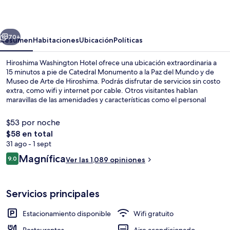
Hotel
erior
Siguiente
70+
Resumen
Habitaciones
Ubicación
Políticas
Hiroshima Washington Hotel ofrece una ubicación extraordinaria a
15 minutos a pie de Catedral Monumento a la Paz del Mundo y de
Museo de Arte de Hiroshima. Podrás disfrutar de servicios sin costo
extra, como wifi y internet por cable. Otros visitantes hablan
maravillas de las amenidades y características como el personal
amable y la comodidad de sus baños. Hay opciones de transporte
público a una corta distancia a pie: Estación de metro de Hatchobori
$53 por noche
está a 4 minutos y Estación de metro de Ebisu-cho está a 5 minutos.
El
$58 en total
precio
31 ago - 1 sept
Edredón, caja de seguridad en la habit
total
Opiniones
Magnífica
9.0
Ver las 1,089 opiniones
es
9.0 de 10,
de
$58
Servicios principales
Estacionamiento disponible
Wifi gratuito