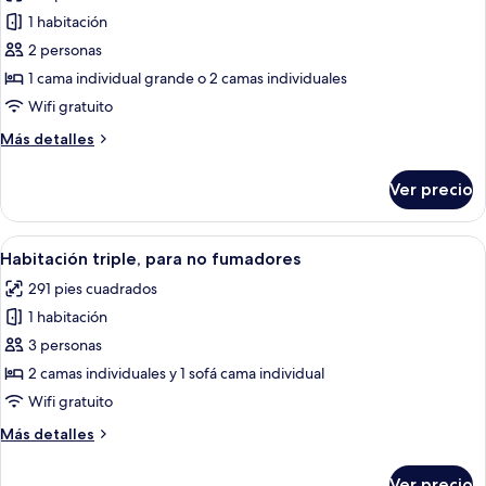
las
no
1 habitación
fotos
fumadores
de
2 personas
Habitación
1 cama individual grande o 2 camas individuales
Wifi gratuito
Más
Más detalles
detalles
sobre
Ver precio
Habitación
Abrir
Habitación de hotel con dos camas, un 
11
Habitación triple, para no fumadores
todas
291 pies cuadrados
las
1 habitación
fotos
de
3 personas
Habitación
2 camas individuales y 1 sofá cama individual
triple,
Wifi gratuito
para
Más
Más detalles
no
detalles
fumadores
sobre
Ver precio