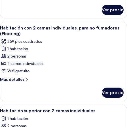
detalles
fumadores
sobre
Ver precio
Habitación
(Flooring)
individual,
para
Abrir
Habitación de hotel con dos camas, tel
10
no
Habitación con 2 camas individuales, para no fumadores
todas
fumadores
(Flooring)
(Flooring)
las
269 pies cuadrados
fotos
1 habitación
de
2 personas
Habitación
con
2 camas individuales
2
Wifi gratuito
camas
Más
Más detalles
individuales,
detalles
para
sobre
Ver precio
Habitación
no
con
fumadores
2
Abrir
Habitación de hotel con dos camas, vist
(Flooring)
9
camas
Habitación superior con 2 camas individuales
todas
individuales,
1 habitación
para
las
no
2 personas