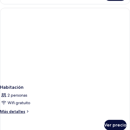
Habitación
2 personas
Wifi gratuito
Más
Más detalles
detalles
sobre
Ver precio
Habitación