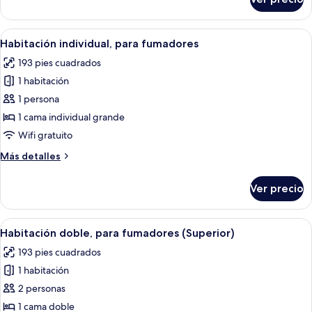
Habitación
triple,
para
Abrir
Habitación de hotel con cama, mesita de
8
no
Habitación individual, para fumadores
todas
fumadores
193 pies cuadrados
las
1 habitación
fotos
de
1 persona
Habitación
1 cama individual grande
individual,
Wifi gratuito
para
Más
Más detalles
fumadores
detalles
sobre
Ver precio
Habitación
individual,
para
Abrir
Habitación de hotel con cama, mesita 
11
fumadores
Habitación doble, para fumadores (Superior)
todas
193 pies cuadrados
las
1 habitación
fotos
de
2 personas
Habitación
1 cama doble