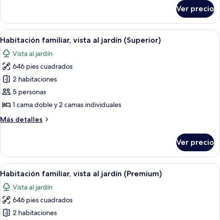
jardín
sobre
Ver precio
Suite,
balcón,
vista
Abrir
Un dormitorio con cabecera de madera
5
al
Habitación familiar, vista al jardín (Superior)
todas
jardín
Vista al jardín
las
646 pies cuadrados
fotos
de
2 habitaciones
Habitación
5 personas
familiar,
1 cama doble y 2 camas individuales
vista
Más
Más detalles
al
detalles
jardín
sobre
Ver precio
Habitación
(Superior)
familiar,
vista
Abrir
Un dormitorio moderno con una cama gr
5
al
Habitación familiar, vista al jardín (Premium)
todas
jardín
Vista al jardín
(Superior)
las
646 pies cuadrados
fotos
de
2 habitaciones