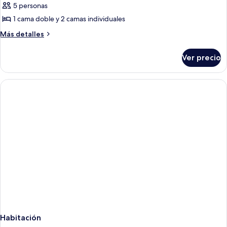
Habitación
5 personas
familiar,
1 cama doble y 2 camas individuales
vista
Más
Más detalles
al
detalles
jardín
sobre
Ver precio
Habitación
(Premium)
familiar,
vista
al
jardín
(Premium)
Habitación