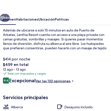
erior
Siguiente
58+
Resumen
Habitaciones
Ubicación
Políticas
Además de ubicarse a solo 15 minutos en auto de Puerto de
Arbatax, Lanthia Resort cuenta con acceso a una playa privada con
camas gratuitas, sombrillas y masajes. Si quieres pasar momentos
llenos de diversión, disfruta su alberca al aire libre. Los huéspedes
que prefieren consentirse, pueden hacerlo con un masaje de tejido
profundo, un tratamiento facial y una sesión de aromaterapia. Uno
de sus 2 restaurantes es LanthiaRestaurant, que sirve cocina
$414 por noche
mediterránea y está abierto para la comida y la cena. Otros servicios
El
$459 en total
y amenidades a destacar de este hotel de lujo son sus 2 bares o
precio
12 ago - 13 ago
lounges, su bar en la playa y su snack bar o deli.
Playa privada, playa de arena blanca y
total
Total con impuestos y cargos
es
Opiniones
Excepcional
9.4
Ver las 132 opiniones
de
9.4 de 10,
$459
Servicios principales
Alberca
Desayuno incluido