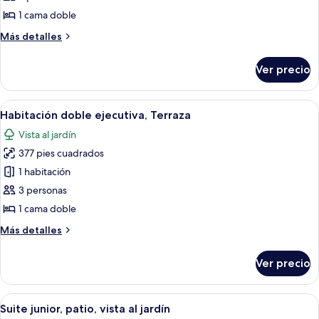
doble
1 cama doble
Deluxe,
Más
Más detalles
patio
detalles
sobre
Ver precio
Habitación
doble
Deluxe,
Abrir
Una cama doble bien hecha con cabece
7
patio
Habitación doble ejecutiva, Terraza
todas
Vista al jardín
las
377 pies cuadrados
fotos
de
1 habitación
Habitación
3 personas
doble
1 cama doble
ejecutiva,
Más
Más detalles
Terraza
detalles
sobre
Ver precio
Habitación
doble
ejecutiva,
Abrir
Un baño moderno con bañera, lavamano
5
Terraza
Suite junior, patio, vista al jardín
todas