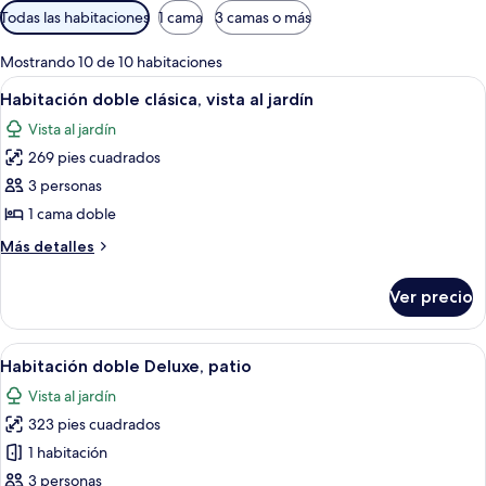
Filtros
Todas las habitaciones
1 cama
3 camas o más
disponibles
para
Mostrando 10 de 10 habitaciones
las
Abrir
Una cama con ropa de cama blanca y do
4
Habitación doble clásica, vista al jardín
habitaciones
todas
Vista al jardín
las
269 pies cuadrados
fotos
de
3 personas
Habitación
1 cama doble
doble
Más
Más detalles
clásica,
detalles
vista
sobre
Ver precio
Habitación
al
doble
jardín
clásica,
Abrir
Dos sillas de madera y una pequeña m
9
vista
Habitación doble Deluxe, patio
todas
al
Vista al jardín
jardín
las
323 pies cuadrados
fotos
de
1 habitación
Habitación
3 personas