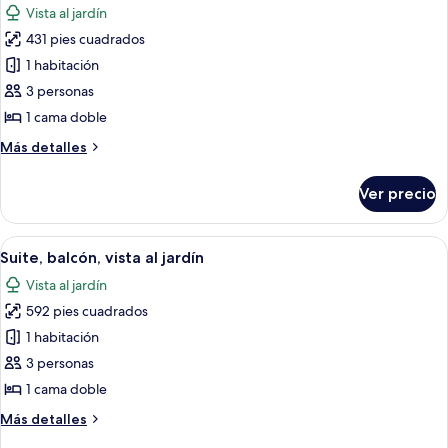
Vista al jardín
las
431 pies cuadrados
fotos
de
1 habitación
Suite
3 personas
junior,
1 cama doble
patio,
Más
Más detalles
vista
detalles
al
sobre
Ver precio
Suite
jardín
junior,
patio,
Abrir
Una cama doble con ropa de cama blan
7
vista
Suite, balcón, vista al jardín
todas
al
Vista al jardín
jardín
las
592 pies cuadrados
fotos
de
1 habitación
Suite,
3 personas
balcón,
1 cama doble
vista
Más
Más detalles
al
detalles