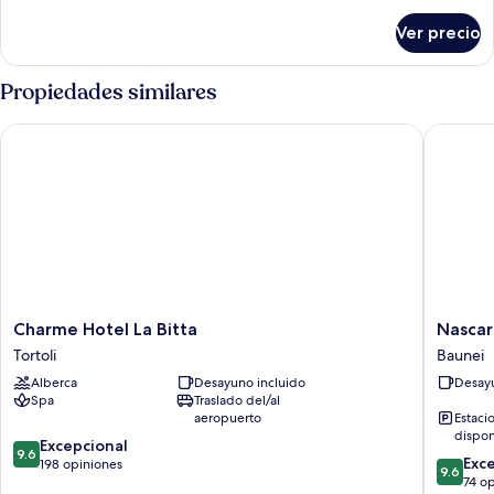
sobre
Ver precio
Habitación
Propiedades similares
Charme Hotel La Bitta
Nascar H
Charme
Nascar
Charme Hotel La Bitta
Nascar
Hotel
Hotel
Tortoli
Baunei
La
Baunei
Alberca
Desayuno incluido
Desayu
Bitta
Spa
Traslado del/al
Tortoli
aeropuerto
Estaci
dispon
9.6
Excepcional
9.6
9.6
Exc
de
198 opiniones
9.6
de
74 o
10,