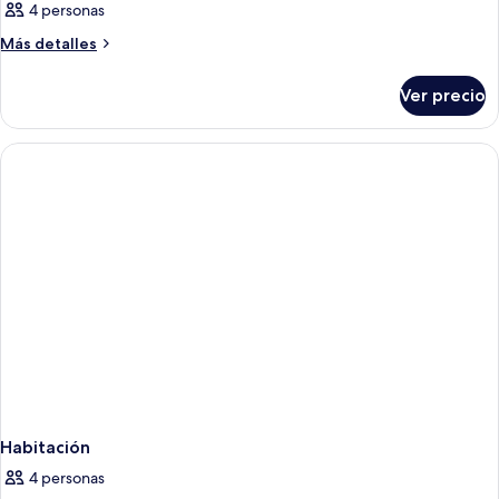
4 personas
Más
Más detalles
detalles
sobre
Ver precio
Habitación
Habitación
4 personas