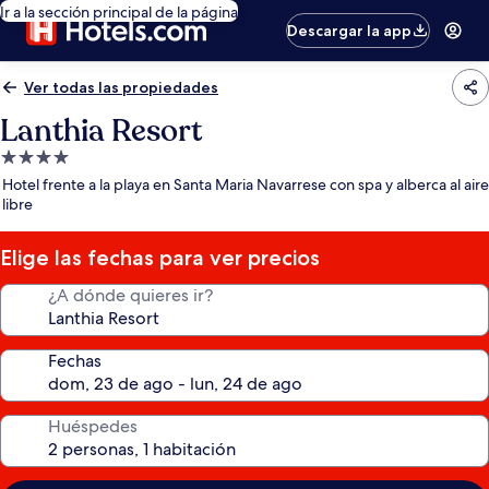
Ir a la sección principal de la página
Descargar la app
Ver todas las propiedades
Lanthia Resort
Propiedad
de
Hotel frente a la playa en Santa Maria Navarrese con spa y alberca al aire
4.0
libre
estrellas
Elige las fechas para ver precios
¿A dónde quieres ir?
Fechas
Huéspedes