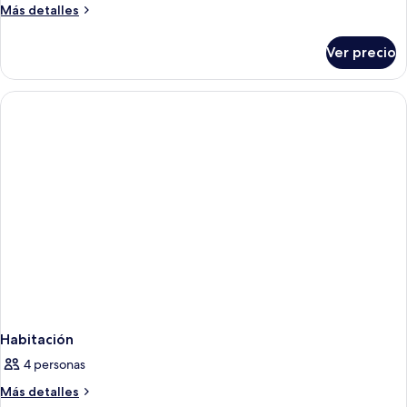
Más
Más detalles
detalles
sobre
Ver precio
Habitación
Habitación
4 personas
Más
Más detalles
detalles