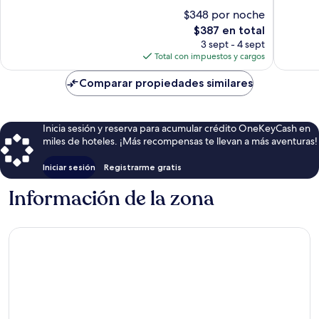
10,
Excepcional,
$348 por noche
Excepcio
198
El
$387 en total
74
opiniones
precio
opinion
3 sept - 4 sept
actual
Total con impuestos y cargos
es
de
Comparar propiedades similares
$387
Inicia sesión y reserva para acumular crédito OneKeyCash en
miles de hoteles. ¡Más recompensas te llevan a más aventuras!
Iniciar sesión
Registrarme gratis
Información de la zona