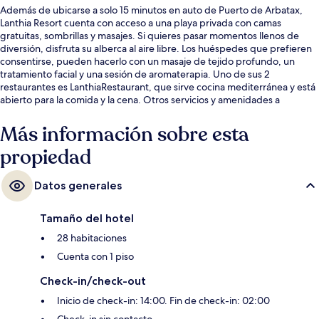
Además de ubicarse a solo 15 minutos en auto de Puerto de Arbatax,
Lanthia Resort cuenta con acceso a una playa privada con camas
gratuitas, sombrillas y masajes. Si quieres pasar momentos llenos de
diversión, disfruta su alberca al aire libre. Los huéspedes que prefieren
consentirse, pueden hacerlo con un masaje de tejido profundo, un
tratamiento facial y una sesión de aromaterapia. Uno de sus 2
restaurantes es LanthiaRestaurant, que sirve cocina mediterránea y está
abierto para la comida y la cena. Otros servicios y amenidades a
destacar de este hotel de lujo son sus 2 bares o lounges, su bar en la
playa y su snack bar o deli.
Más información sobre esta
propiedad
Datos generales
Tamaño del hotel
28 habitaciones
Cuenta con 1 piso
Check-in/check-out
Inicio de check-in: 14:00. Fin de check-in: 02:00
Check-in sin contacto