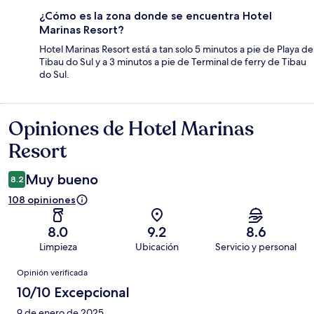
¿Cómo es la zona donde se encuentra Hotel
Marinas Resort?
Hotel Marinas Resort está a tan solo 5 minutos a pie de Playa de
Tibau do Sul y a 3 minutos a pie de Terminal de ferry de Tibau
do Sul.
Opiniones de Hotel Marinas
Opiniones
Resort
Muy bueno
8.2
108 opiniones
8.0
9.2
8.6
Limpieza
Ubicación
Servicio y personal
Opiniones
Opinión verificada
10/10 Excepcional
9 de enero de 2025