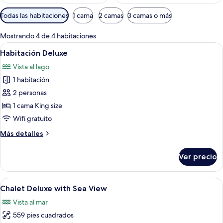
Filtros
Todas las habitaciones
1 cama
2 camas
3 camas o más
disponibles
para
Mostrando 4 de 4 habitaciones
las
Abrir
Habitación de hotel con cama, televisi
9
Habitación Deluxe
habitaciones
todas
Vista al lago
las
1 habitación
fotos
de
2 personas
Habitación
1 cama King size
Deluxe
Wifi gratuito
Más
Más detalles
detalles
sobre
Ver precio
Habitación
Deluxe
Abrir
1 habitación, minibar y caja de segurid
11
Chalet Deluxe with Sea View
todas
Vista al mar
las
559 pies cuadrados
fotos