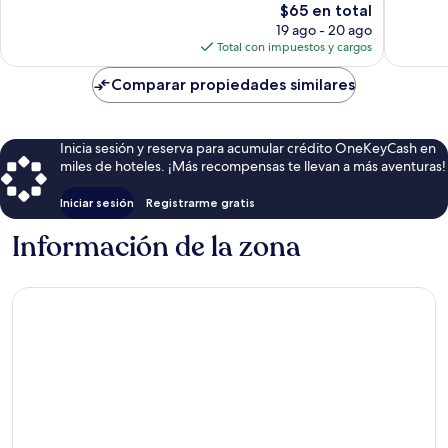
El
$65 en total
bueno,
opinion
precio
882
19 ago - 20 ago
actual
opiniones
Total con impuestos y cargos
es
de
Comparar propiedades similares
$65
Inicia sesión y reserva para acumular crédito OneKeyCash en
miles de hoteles. ¡Más recompensas te llevan a más aventuras!
Iniciar sesión
Registrarme gratis
Información de la zona