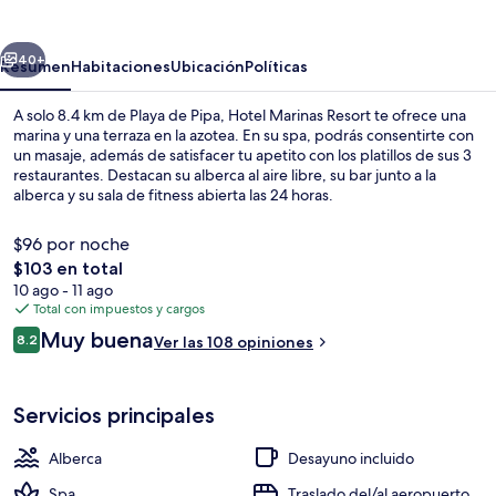
Resort
erior
Siguiente
40+
Resumen
Habitaciones
Ubicación
Políticas
A solo 8.4 km de Playa de Pipa, Hotel Marinas Resort te ofrece una
marina y una terraza en la azotea. En su spa, podrás consentirte con
un masaje, además de satisfacer tu apetito con los platillos de sus 3
restaurantes. Destacan su alberca al aire libre, su bar junto a la
alberca y su sala de fitness abierta las 24 horas.
$96 por noche
El
$103 en total
precio
10 ago - 11 ago
Alberca al aire libre, sombrillas en la 
total
Total con impuestos y cargos
es
Opiniones
Muy buena
8.2
Ver las 108 opiniones
de
8.2 de 10,
$103
Servicios principales
Alberca
Desayuno incluido
Spa
Traslado del/al aeropuerto