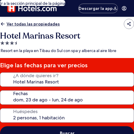
Ir a la sección principal de la página
Descargar la app
Ver todas las propiedades
Hotel Marinas Resort
Propiedad
de
Resort en la playa en Tibau do Sul con spa y alberca al aire libre
3.5
estrellas
Elige las fechas para ver precios
¿A dónde quieres ir?
Fechas
Huéspedes
Buscar