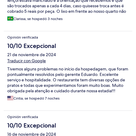
lençol estava manchado e a orientação que recebemos é que
são trocados apenas a cada 4 dias, caso quisesse troca antes é
cobrado 5 reais por peça. O lixo em frente ao nosso quarto não
foi esvaziado em 4 dias!!!!
Clarissa, se hospedó 3 noches
Opinión verificada
10/10 Excepcional
21 de noviembre de 2024
Traducir con Google
Tivemos alguns problemas no início da hospedagem, que foram
pontualmente resolvidos pelo gerente Eduardo. Excelente
serviço e hospitalidade. O restaurante tem diversas opções de
pratos e todas que experimentamos foram muito boas. Muito
obrigada pela atenção e cuidado durante nossa estadia!!!
Cintia, se hospedó 7 noches
Opinión verificada
10/10 Excepcional
16 de noviembre de 2024