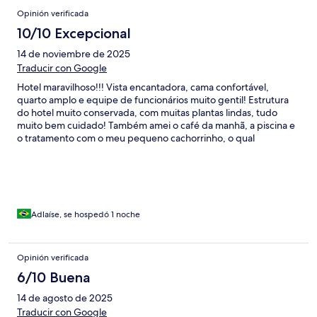
Opinión verificada
10/10 Excepcional
14 de noviembre de 2025
Traducir con Google
Hotel maravilhoso!!! Vista encantadora, cama confortável,
quarto amplo e equipe de funcionários muito gentil! Estrutura
do hotel muito conservada, com muitas plantas lindas, tudo
muito bem cuidado! Também amei o café da manhã, a piscina e
o tratamento com o meu pequeno cachorrinho, o qual
considero como filho! Obs.: O quarto tinha ar condicionado,
porém não gelou tanto, mas não atrapalhou a experiência. O
meu quarto tinha banheira também, mas ao ligar a
hidromassagem, estava exalando um cheiro estranho. Tirando
essas pequenas observações, estava tudo impecável!
Recomendo o hotel e pretendo retornar mais vezes!
Adlaíse, se hospedó 1 noche
Opinión verificada
6/10 Buena
14 de agosto de 2025
Traducir con Google