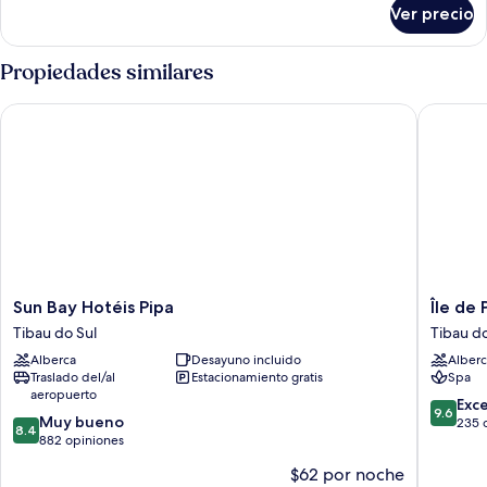
sobre
Ver precio
Chalet
Deluxe
with
Propiedades similares
Garden
View
Sun Bay Hotéis Pipa
Île de Pi
Sun
Île
Sun Bay Hotéis Pipa
Île de
Bay
de
Tibau do Sul
Tibau do
Hotéis
Pipa
Alberca
Desayuno incluido
Alberc
Pipa
-
Traslado del/al
Estacionamiento gratis
Spa
Tibau
Ma
aeropuerto
do
Plage
9.6
Exc
9.6
8.4
Sul
Muy bueno
Hotel
de
235 
8.4
de
882 opiniones
Tibau
10,
10,
do
Excepcio
$62 por noche
Muy
Sul
235