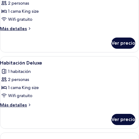
de
2 personas
Chalet
1 cama King size
Deluxe
Wifi gratuito
with
Más
Más detalles
Sea
detalles
View
sobre
Ver precio
Chalet
Deluxe
with
Abrir
Habitación de hotel con cama, televisi
7
Sea
Habitación Deluxe
todas
View
1 habitación
las
2 personas
fotos
de
1 cama King size
Habitación
Wifi gratuito
Deluxe
Más
Más detalles
detalles
sobre
Ver precio
Habitación
Deluxe