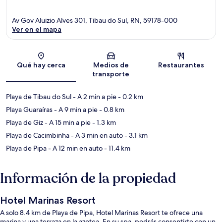
Av Gov Aluizio Alves 301, Tibau do Sul, RN, 59178-000
Ver en el mapa
Sección del mapa
Qué hay cerca
Medios de
Restaurantes
transporte
Playa de Tibau do Sul
- A 2 min a pie
- 0.2 km
Playa Guaraíras
- A 9 min a pie
- 0.8 km
Playa de Giz
- A 15 min a pie
- 1.3 km
Playa de Cacimbinha
- A 3 min en auto
- 3.1 km
Playa de Pipa
- A 12 min en auto
- 11.4 km
Información de la propiedad
Hotel Marinas Resort
A solo 8.4 km de Playa de Pipa, Hotel Marinas Resort te ofrece una
marina y una terraza en la azotea. En su spa, podrás consentirte con un