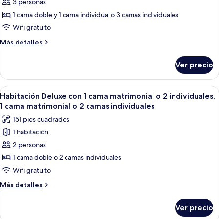
de
3 personas
Habitación
1 cama doble y 1 cama individual o 3 camas individuales
triple
Wifi gratuito
Deluxe
Más
Más detalles
detalles
sobre
Ver precio
Habitación
triple
Deluxe
Abrir
Habitación de hotel con cama, mesita 
4
Habitación Deluxe con 1 cama matrimonial o 2 individuales,
todas
1 cama matrimonial o 2 camas individuales
las
151 pies cuadrados
fotos
1 habitación
de
2 personas
Habitación
Deluxe
1 cama doble o 2 camas individuales
con
Wifi gratuito
1
Más
Más detalles
cama
detalles
matrimonial
sobre
Ver precio
Habitación
o