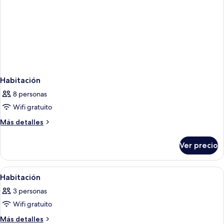
Habitación
8 personas
Wifi gratuito
Más
Más detalles
detalles
sobre
Ver precio
Habitación
Abrir
Un baño con inodoro, ducha, lavamano
1
Habitación
todas
3 personas
las
Wifi gratuito
fotos
de
Más
Más detalles