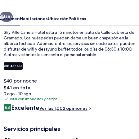
Canela
Hotel
erior
Siguiente
48+
Resumen
Habitaciones
Ubicación
Políticas
Sky Ville Canela Hotel está a 15 minutos en auto de Calle Cubierta de
Gramado. Los huéspedes pueden darse un buen chapuzón en la
alberca techada. Además, entre los servicios sin costo extra, pueden
disfrutar de wifi y desayuno buffet todos los días de 06:30 a 10:00.
A otros visitantes les encanta el personal amable.
VIP Access
$40 por noche
Alberca techada, acceso de 10:00 a 22
El
$41 en total
precio
9 ago - 10 ago
total
Total con impuestos y cargos
es
Opiniones
Excelente
8.6
Ver las 1,002 opiniones
de
8.6 de 10,
$41
Servicios principales