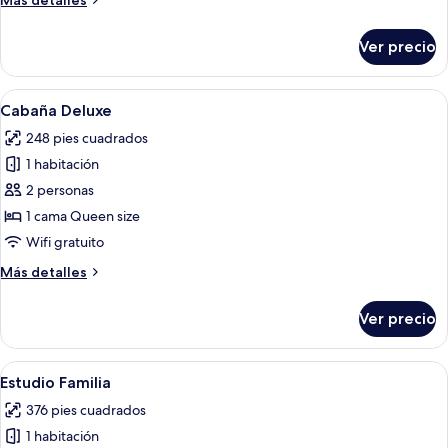
Más detalles
detalles
sobre
Ver precio
Suite
Abrir
Un pequeño edificio de madera con tec
5
Cabaña Deluxe
todas
248 pies cuadrados
las
1 habitación
fotos
de
2 personas
Cabaña
1 cama Queen size
Deluxe
Wifi gratuito
Más
Más detalles
detalles
sobre
Ver precio
Cabaña
Deluxe
Abrir
Un dormitorio con una cama grande, 
6
Estudio Familia
todas
376 pies cuadrados
las
1 habitación
fotos