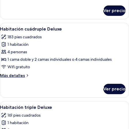
detalles
Habitación
sobre
Ver precio
Habitación
Abrir
Una habitación de hotel con dos camas 
5
Habitación cuádruple Deluxe
todas
183 pies cuadrados
las
1 habitación
fotos
de
4 personas
Habitación
1 cama doble y 2 camas individuales o 4 camas individuales
cuádruple
Wifi gratuito
Deluxe
Más
Más detalles
detalles
sobre
Ver precio
Habitación
cuádruple
Deluxe
Abrir
Habitación de hotel con dos camas, un
4
Habitación triple Deluxe
todas
161 pies cuadrados
las
1 habitación
fotos