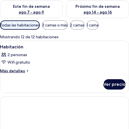
Consulta la disponibilidad para este fin de semana ago 7 - ag
Consulta la disponibilidad par
Este fin de semana
Próximo fin de semana
ago 7 - ago 9
ago 14 - ago 16
Filtros
Todas las habitaciones
3 camas o más
2 camas
1 cama
disponibles
para
Mostrando 12 de 12 habitaciones
las
Abrir
Un dormitorio con cama, paredes roja
2
Habitación
habitaciones
todas
2 personas
las
Wifi gratuito
fotos
de
Más
Más detalles
detalles
Habitación
sobre
Ver precio
Habitación