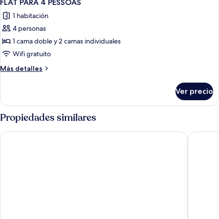
1
FLAT PARA 4 PESSOAS
todas
1 habitación
las
4 personas
fotos
de
1 cama doble y 2 camas individuales
FLAT
Wifi gratuito
PARA
Más
Más detalles
4
detalles
PESSOAS
sobre
Ver precio
FLAT
PARA
4
Propiedades similares
PESSOAS
Laghetto Vivace
Laghetto