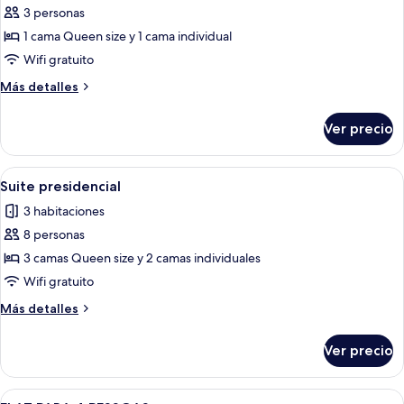
de
3 personas
Estudio
1 cama Queen size y 1 cama individual
Familia
Wifi gratuito
Más
Más detalles
detalles
sobre
Ver precio
Estudio
Familia
Abrir
Una habitación de hotel con una cama 
5
Suite presidencial
todas
3 habitaciones
las
8 personas
fotos
de
3 camas Queen size y 2 camas individuales
Suite
Wifi gratuito
presidencial
Más
Más detalles
detalles
sobre
Ver precio
Suite
presidencial
Abrir
Un dormitorio con cama, dos lámparas