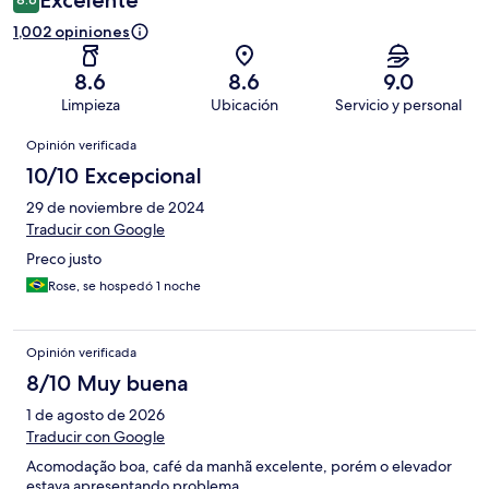
Excelente
1,002 opiniones
8.6
8.6
9.0
Limpieza
Ubicación
Servicio y personal
Opiniones
Opinión verificada
10/10 Excepcional
29 de noviembre de 2024
Traducir con Google
Preco justo
Rose, se hospedó 1 noche
Opinión verificada
8/10 Muy buena
1 de agosto de 2026
Traducir con Google
Acomodação boa, café da manhã excelente, porém o elevador
estava apresentando problema.