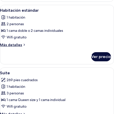
Deluxe
2
con
Abrir
Un dormitorio con dos camas, una vent
individuales,
5
1
Habitación estándar
todas
cama
1
1 habitación
matrimonial
las
cama
o
2 personas
fotos
matrimonial
2
de
1 cama doble o 2 camas individuales
o
individuales,
Habitación
1
Wifi gratuito
2
cama
estándar
camas
Más
Más detalles
matrimonial
detalles
individuales
o
sobre
2
Ver precio
Habitación
camas
estándar
individuales
Abrir
Una sala de estar con sofá, mesa y sil
5
Suite
todas
269 pies cuadrados
las
1 habitación
fotos
de
3 personas
Suite
1 cama Queen size y 1 cama individual
Wifi gratuito
Más