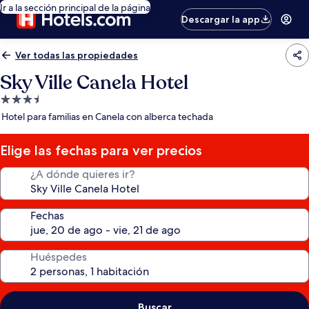
Ir a la sección principal de la página
Descargar la app
Ver todas las propiedades
Sky Ville Canela Hotel
Propiedad
de
Hotel para familias en Canela con alberca techada
3.5
estrellas
Elige las fechas para ver precios
¿A dónde quieres ir?
Fechas
Huéspedes
Buscar