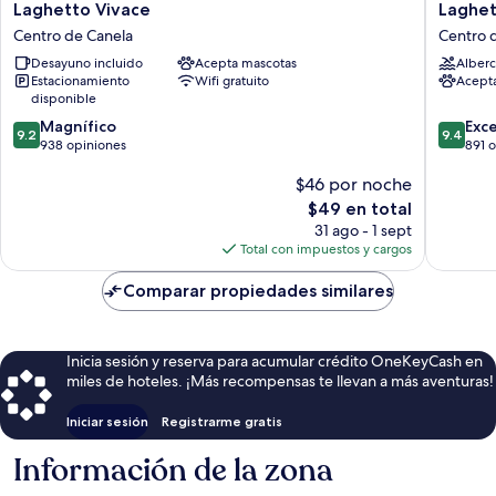
Laghetto
Laghett
Laghetto Vivace
Laghet
Vivace
Canela
Centro de Canela
Centro 
Centro
Centro
Desayuno incluido
Acepta mascotas
Alberc
de
de
Estacionamiento
Wifi gratuito
Acept
Canela
Canela
disponible
9.2
9.4
Magnífico
Exc
9.2
9.4
de
de
938 opiniones
891 
10,
10,
$46 por noche
Magnífico,
Excepcio
938
891
El
$49 en total
opiniones
opinion
precio
31 ago - 1 sept
actual
Total con impuestos y cargos
es
de
Comparar propiedades similares
$49
Inicia sesión y reserva para acumular crédito OneKeyCash en
miles de hoteles. ¡Más recompensas te llevan a más aventuras!
Iniciar sesión
Registrarme gratis
Información de la zona