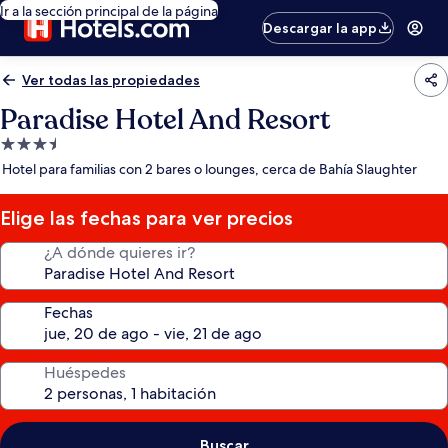
Ir a la sección principal de la página
Descargar la app
Ver todas las propiedades
Paradise Hotel And Resort
Propiedad
de
Hotel para familias con 2 bares o lounges, cerca de Bahía Slaughter
3.5
estrellas
Elige las fechas para ver precios
¿A dónde quieres ir?
Fechas
Huéspedes
Buscar