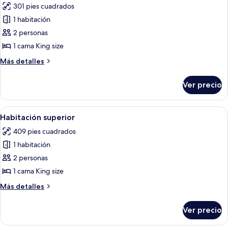
301 pies cuadrados
fotos
de
1 habitación
Habitación
2 personas
estándar,
1 cama King size
en
Más
Más detalles
el
detalles
área
sobre
Ver precio
Habitación
del
estándar,
jardín
en
Abrir
Habitación de hotel con una cama grand
6
el
Habitación superior
todas
área
409 pies cuadrados
del
las
jardín
1 habitación
fotos
de
2 personas
Habitación
1 cama King size
superior
Más
Más detalles
detalles
sobre
Ver precio
Habitación
superior