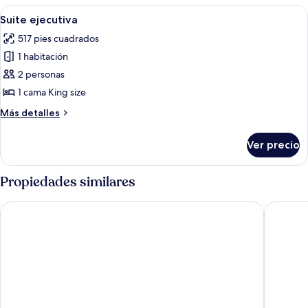
Abrir
Un dormitorio con cama de madera, me
7
Suite ejecutiva
todas
517 pies cuadrados
las
1 habitación
fotos
de
2 personas
Suite
1 cama King size
ejecutiva
Más
Más detalles
detalles
sobre
Ver precio
Suite
ejecutiva
Propiedades similares
Seaview Norfolk Island
Cumberla