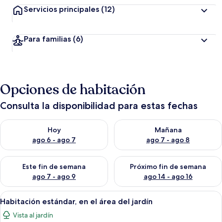
Servicios principales
(12)
Para familias
(6)
Opciones de habitación
Consulta la disponibilidad para estas fechas
Consulta la disponibilidad para hoy ago 6 - ago 7
Consulta la disponibilidad pa
Hoy
Mañana
ago 6 - ago 7
ago 7 - ago 8
Consulta la disponibilidad para este fin de semana ago 7 - ag
Consulta la disponibilidad par
Este fin de semana
Próximo fin de semana
ago 7 - ago 9
ago 14 - ago 16
Abrir
Habitación de hotel con una cama grand
5
Habitación estándar, en el área del jardín
todas
Vista al jardín
las