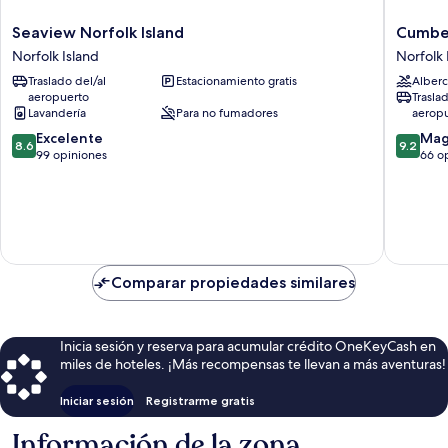
Seaview
Cumber
Seaview Norfolk Island
Cumber
Norfolk
Resort
Norfolk Island
Norfolk 
Island
and
Traslado del/al
Estacionamiento gratis
Alberc
Norfolk
Spa
aeropuerto
Trasla
Island
Norfolk
Lavandería
Para no fumadores
aerop
Island
8.6
9.2
Excelente
Mag
8.6
9.2
de
de
99 opiniones
66 o
10,
10,
Excelente,
Magnífi
99
66
opiniones
opinion
Comparar propiedades similares
Inicia sesión y reserva para acumular crédito OneKeyCash en
miles de hoteles. ¡Más recompensas te llevan a más aventuras!
Iniciar sesión
Registrarme gratis
Información de la zona