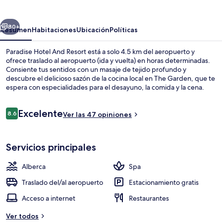
And
Resort
erior
Siguiente
80+
Resumen
Habitaciones
Ubicación
Políticas
Paradise Hotel And Resort está a solo 4.5 km del aeropuerto y
ofrece traslado al aeropuerto (ida y vuelta) en horas determinadas.
Consiente tus sentidos con un masaje de tejido profundo y
descubre el delicioso sazón de la cocina local en The Garden, que te
espera con especialidades para el desayuno, la comida y la cena.
Destacan sus 2 bares o lounges, su alberca al aire libre y su cancha
de tenis al aire libre.
Opiniones
Excelente
8.6
Ver las 47 opiniones
8.6 de 10,
Playa en los alrededores y playa de ar
Servicios principales
Alberca
Spa
Traslado del/al aeropuerto
Estacionamiento gratis
Acceso a internet
Restaurantes
Ver todos