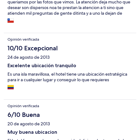
queriamos por las fotos que vimos. La atención deja mucho que
desear son dispersos noa te prestan la atencion a ti sino que
atienden mil preguntas de gente ditinta y a uno la dejan de
lado. La comida mala nada que destacar. No hay agua caliente
solo helada. Te cobran por todo hasta por pasarte el control
remoto. Mala experiencia y los tour con one vacation pesimo
super irresponsables con mas de hora y media de retraso, no
Opinión verificada
dan la cara no te dan explicaciones y se arrancan.mala
experiencia.
10/10 Excepcional
24 de agosto de 2013
Excelente ubicación tranquilo
Es una isla maravillosa, el hotel tiene una ubicación estratégica
para ir a cualquier lugar y conseguir lo que requieres
Opinión verificada
6/10 Buena
20 de agosto de 2013
Muy buena ubicacion