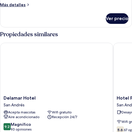
Quadruple
Más
Más detalles
Room
detalles
sobre
Standard
Ver precio
Quadruple
Room
Standard
Propiedades similares
Delamar Hotel
Hotel Po
Delamar
Hotel
Delamar Hotel
Hotel 
Hotel
Portofin
San Andrés
San And
San
San
Acepta mascotas
Wifi gratuito
Desayu
Andrés
Andrés
Aire acondicionado
Recepción 24/7
Wifi g
9.2
Magnífico
9.2
5.6
de
93 opiniones
5.6
67 o