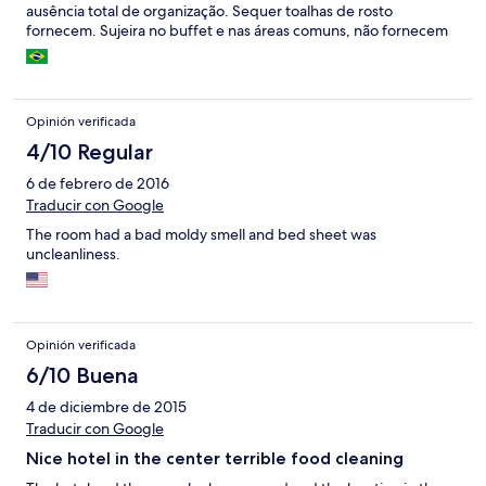
ausência total de organização. Sequer toalhas de rosto
fornecem. Sujeira no buffet e nas áreas comuns, não fornecem
controles para ar condicionado e tv sem pgto de caução. Piscina
suja e impossível de utilizar.
Opinión verificada
4/10 Regular
6 de febrero de 2016
Traducir con Google
The room had a bad moldy smell and bed sheet was
uncleanliness.
Opinión verificada
6/10 Buena
4 de diciembre de 2015
Traducir con Google
Nice hotel in the center terrible food cleaning