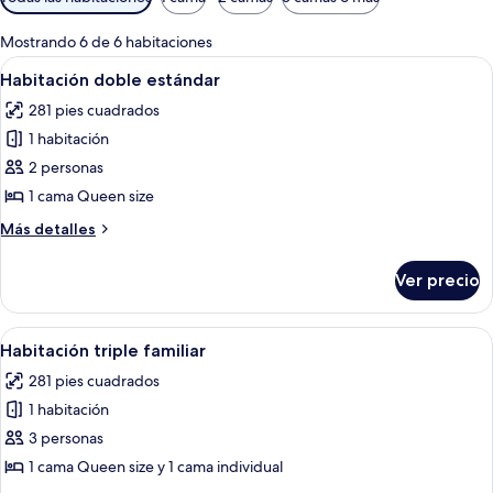
disponibles
para
Mostrando 6 de 6 habitaciones
las
Abrir
Una habitación de hotel con cama, mes
6
Habitación doble estándar
habitaciones
todas
281 pies cuadrados
las
1 habitación
fotos
de
2 personas
Habitación
1 cama Queen size
doble
Más
Más detalles
estándar
detalles
sobre
Ver precio
Habitación
doble
estándar
Abrir
Habitación de hotel con dos camas, u
7
Habitación triple familiar
todas
281 pies cuadrados
las
1 habitación
fotos
de
3 personas
Habitación
1 cama Queen size y 1 cama individual
triple