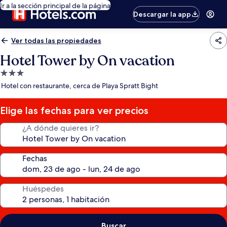
Ir a la sección principal de la página
Descargar la app
Ver todas las propiedades
Hotel Tower by On vacation
Propiedad
de
Hotel con restaurante, cerca de Playa Spratt Bight
3.0
estrellas
Elige las fechas para ver precios
¿A dónde quieres ir?
Fechas
Huéspedes
Buscar