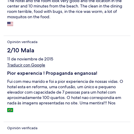
The hotel and the room look very good and the location in the
center and 10 minutes from the beach. The clean in the dining
room terrible, food with bugs, in the rice was worm, a lot of
mosquitos on the food.
Opinión verificada
2/10 Mala
11 de noviembre de 2015
Traducir con Google
Pior experencia ! Propaganda enganosa!
Fui com meu marido e foi a pior experiencia de nossas vidas. O
hotel esta en reforma, uma confusão, um único e pequeno
elevador com capacidade de 7 pessoas para um hotel com
aproximadamente 100 quartos. O hotel nao correspondia em
nada às imagens apresentadas no site. Uma mentira!!! Nos
foram apresentados 3 quartos, somente o último estava limpo,
porém com cheio forte de tinta. O serviço de limpeza é
deplorável, não havia troca de roupa de cama, tinhamos que
solicitar todos os dias troca de toalhas de banho caso contrário
Opinión verificada
permaneciam as mesmas, faltou agua numa madrugada, um