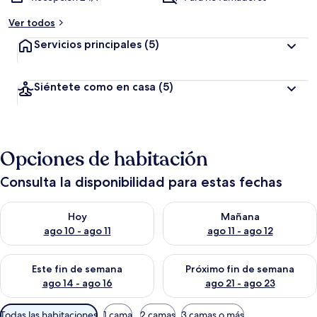
Ver todos
Servicios principales
(5)
Siéntete como en casa
(5)
Opciones de habitación
Consulta la disponibilidad para estas fechas
Consulta la disponibilidad para hoy ago 10 - ago 11
Consulta la disponibilidad par
Hoy
Mañana
ago 10 - ago 11
ago 11 - ago 12
Consulta la disponibilidad para este fin de semana ago 14 - ag
Consulta la disponibilidad pa
Este fin de semana
Próximo fin de semana
ago 14 - ago 16
ago 21 - ago 23
Filtros
Todas las habitaciones
1 cama
2 camas
3 camas o más