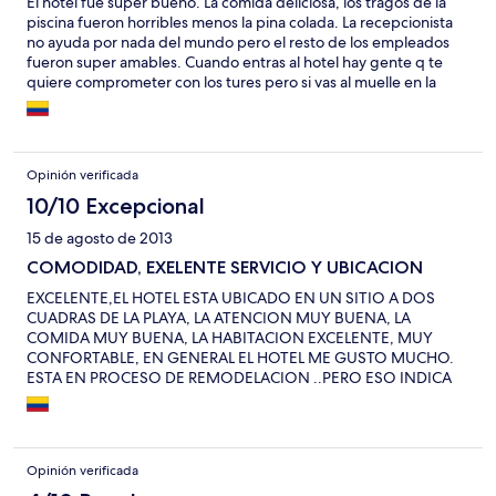
El hotel fue super bueno. La comida deliciosa, los tragos de la
piscina fueron horribles menos la pina colada. La recepcionista
no ayuda por nada del mundo pero el resto de los empleados
fueron super amables. Cuando entras al hotel hay gente q te
quiere comprometer con los tures pero si vas al muelle en la
plaza de la coltura te puedes ir en los mismos tures y a mitad de
precio. Si van a rentar carro es mejor la mulita por q el carro de
golf es muy lento y rentelo antes de las 2 de la tarde por q los
sancudos al otro lado de la isla son demasiados.
Opinión verificada
10/10 Excepcional
15 de agosto de 2013
COMODIDAD, EXELENTE SERVICIO Y UBICACION
EXCELENTE,EL HOTEL ESTA UBICADO EN UN SITIO A DOS
CUADRAS DE LA PLAYA, LA ATENCION MUY BUENA, LA
COMIDA MUY BUENA, LA HABITACION EXCELENTE, MUY
CONFORTABLE, EN GENERAL EL HOTEL ME GUSTO MUCHO.
ESTA EN PROCESO DE REMODELACION ..PERO ESO INDICA
QUE VA A ESTAR AUN MUCHO MEJOR DE LO QUE ESTA
ACTUALMENTE.
Opinión verificada