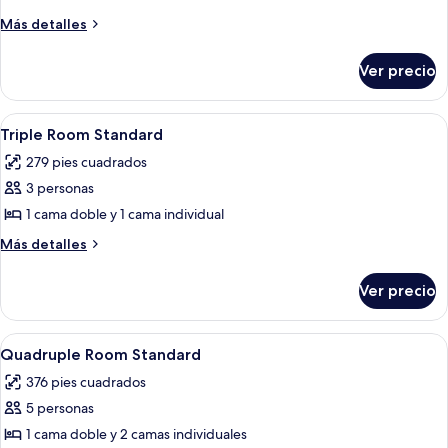
Double
Más
Más detalles
Room
detalles
sobre
Standard
Ver precio
Double
Room
Standard
Abrir
Caja de seguridad en la habitación y 
7
Triple Room Standard
todas
279 pies cuadrados
las
3 personas
fotos
de
1 cama doble y 1 cama individual
Triple
Más
Más detalles
Room
detalles
sobre
Standard
Ver precio
Triple
Room
Standard
Abrir
Caja de seguridad en la habitación y 
6
Quadruple Room Standard
todas
376 pies cuadrados
las
5 personas
fotos
de
1 cama doble y 2 camas individuales