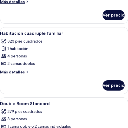
Más
Más detalles
familiar
detalles
sobre
Ver precio
Habitación
triple
familiar
Abrir
Habitación de hotel con tres camas ind
6
Habitación cuádruple familiar
todas
323 pies cuadrados
las
1 habitación
fotos
de
4 personas
Habitación
2 camas dobles
cuádruple
Más
Más detalles
familiar
detalles
sobre
Ver precio
Habitación
cuádruple
familiar
Abrir
Caja de seguridad en la habitación y 
6
Double Room Standard
todas
279 pies cuadrados
las
3 personas
fotos
de
1 cama doble o 2 camas individuales