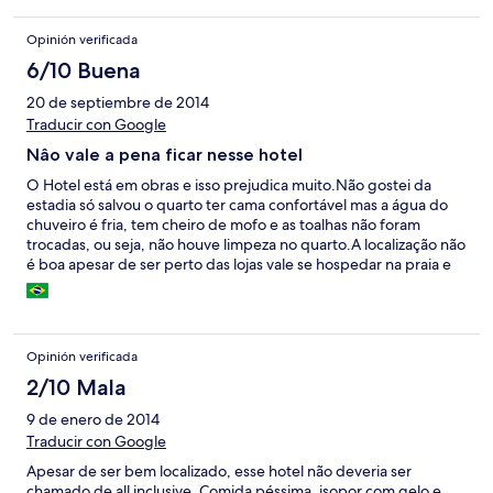
Opinión verificada
6/10 Buena
20 de septiembre de 2014
Traducir con Google
Nâo vale a pena ficar nesse hotel
O Hotel está em obras e isso prejudica muito.Não gostei da
estadia só salvou o quarto ter cama confortável mas a água do
chuveiro é fria, tem cheiro de mofo e as toalhas não foram
trocadas, ou seja, não houve limpeza no quarto.A localização não
é boa apesar de ser perto das lojas vale se hospedar na praia e
não nas ruas de acesso a mesma.A comida é péssima só tomei
café da manhã não vale estar toda a comida incluida.
Opinión verificada
2/10 Mala
9 de enero de 2014
Traducir con Google
Apesar de ser bem localizado, esse hotel não deveria ser
chamado de all inclusive. Comida péssima, isopor com gelo e