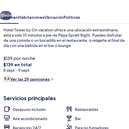
by
On
erior
Siguiente
vacation
60+
Resumen
Habitaciones
Ubicación
Políticas
Hotel Tower by On vacation ofrece una ubicación extraordinaria,
está a solo 10 minutos a pie de Playa Spratt Bight. Puedes disfrutar
de una comida o un bocadillo en el restaurante, o relajarte al final de
día con una bebida en el bar o lounge.
$139 por noche
El
$139 en total
precio
8 sept - 9 sept
total
Opiniones
Diseño del edificio
5.2
Ver las 29 opiniones
es
5.2 de 10,
de
$139
Servicios principales
Desayuno incluido
Restaurantes
Aire acondicionado
Bar
Recepción 24/7
Para no fumadores