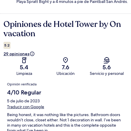
Playa Spratt Bight y a 4 minutos a pie de Paintball San Andrés.
Opiniones de Hotel Tower by On
Opiniones
vacation
5.2
29 opiniones
5.4
7.6
5.6
Limpieza
Ubicación
Servicio y personal
Opiniones
Opinión verificada
4/10 Regular
5 de julio de 2023
Traducir con Google
Being honest, it was nothing like the pictures. Bathroom doors
wouldn’t close, closet either. Not 1 decoration in wall. I’ve been
in many on vacation hotels and this is the complete opposite
from what I’ve been in.