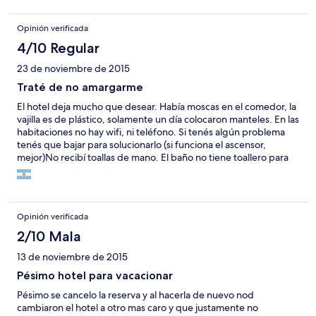
Opinión verificada
4/10 Regular
23 de noviembre de 2015
Traté de no amargarme
El hotel deja mucho que desear. Había moscas en el comedor, la
vajilla es de plástico, solamente un día colocaron manteles. En las
habitaciones no hay wifi, ni teléfono. Si tenés algún problema
tenés que bajar para solucionarlo (si funciona el ascensor,
mejor)No recibí toallas de mano. El baño no tiene toallero para
colgar los toallones, tampoco dónde colocar el papel higiénico.
Tampoco cuenta con agua caliente. No tiene luces en la mesa de
luz. La comida era buena y fue mejorando. Debido a los reclamos
de los huéspedes, comenzaron a fumigar, pintar, poner
Opinión verificada
manteles, cambiar toallones y mejorar la comida. Lo bueno? su
ubicación céntrica.
2/10 Mala
13 de noviembre de 2015
Pésimo hotel para vacacionar
Pésimo se cancelo la reserva y al hacerla de nuevo nod
cambiaron el hotel a otro mas caro y que justamente no