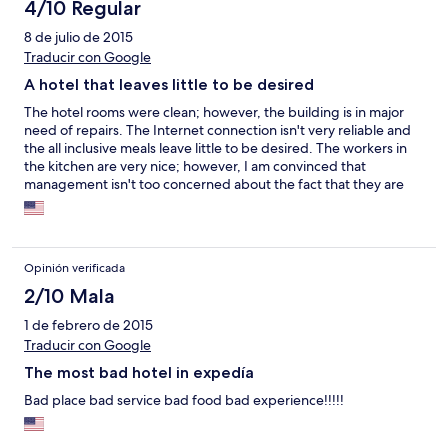
complete absurdo! Segurança também é zero, um entra e sai de
4/10 Regular
gente frenético. O café da manhã deu medo, hygiene não
8 de julio de 2015
confiável. Infelizmente tivemos que ficar algumas noites,
Traducir con Google
porque os outros hoteis da cidade estavam lotados. Mas
partimos tão logo conseguimos confirmação em outro hotel.
A hotel that leaves little to be desired
Propaganda enganosa, cuidado!
The hotel rooms were clean; however, the building is in major
need of repairs. The Internet connection isn't very reliable and
the all inclusive meals leave little to be desired. The workers in
the kitchen are very nice; however, I am convinced that
management isn't too concerned about the fact that they are
understaffed. Guest sometimes have to wait to get a seat for
dinner. If you arrive near the end of the dinner hour, you
basically get the leftovers. Desserts run out quickly. This
particular establishment is in need of major changes.
Opinión verificada
2/10 Mala
1 de febrero de 2015
Traducir con Google
The most bad hotel in expedía
Bad place bad service bad food bad experience!!!!!