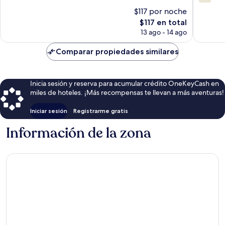
de
10,
$117 por noche
10,
Magnífico,
El
67
$117 en total
93
precio
opinion
opiniones
13 ago - 14 ago
actual
es
Comparar propiedades similares
de
$117
Inicia sesión y reserva para acumular crédito OneKeyCash en
miles de hoteles. ¡Más recompensas te llevan a más aventuras!
Iniciar sesión
Registrarme gratis
Información de la zona