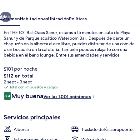
Bali
Oasis
erior
Siguiente
Sanur
81+
Resumen
Habitaciones
Ubicación
Políticas
En THE 1O1 Bali Oasis Sanur, estarás a 15 minutos en auto de Playa
Sanur y de Parque acuático Waterbom Bali. Después de darte un
chapuzón en la alberca al aire libre, puedes disfrutar de una comida
o un bocadillo en la cafetería. También puedes relajarte con una
bebida en el bar o lounge. Entre sus amenidades y servicios
destacan su bar junto a la alberca, su chapoteadero y su servicio de
traslado desde/hacia la playa. Otros visitantes hablan maravillas de
$101 por noche
las amenidades y características como el personal amable y la
El
$112 en total
ubicación.
precio
2 sept - 3 sept
Alberca al aire libre, sombrillas en la 
total
Total con impuestos y cargos
es
Opiniones
Muy buena
8.4
Ver las 1,001 opiniones
de
8.4 de 10,
$112
Servicios principales
Alberca
Traslado del/al aeropuerto
Estacionamiento gratis
Wifi gratuito