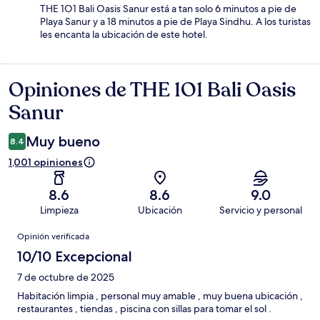
THE 1O1 Bali Oasis Sanur está a tan solo 6 minutos a pie de
Playa Sanur y a 18 minutos a pie de Playa Sindhu. A los turistas
les encanta la ubicación de este hotel.
Opiniones de THE 1O1 Bali Oasis
Opiniones
Sanur
Muy bueno
8.4
1,001 opiniones
8.6
8.6
9.0
Limpieza
Ubicación
Servicio y personal
Opiniones
Opinión verificada
10/10 Excepcional
7 de octubre de 2025
Habitación limpia , personal muy amable , muy buena ubicación ,
restaurantes , tiendas , piscina con sillas para tomar el sol .