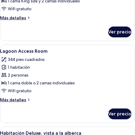
Dúplex
1 cama King size y 2 camas individuales
Wifi gratuito
Más
Más detalles
detalles
sobre
Ver precio
Dúplex
Abrir
Una habitación de hotel moderna con u
10
Lagoon Access Room
todas
344 pies cuadrados
las
1 habitación
fotos
de
2 personas
Lagoon
1 cama doble o 2 camas individuales
Access
Wifi gratuito
Room
Más
Más detalles
detalles
sobre
Ver precio
Lagoon
Access
Room
Abrir
Habitación de hotel con una cama grand
10
Habitación Deluxe, vista a la alberca