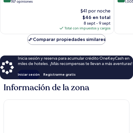
de
de
767 opiniones
1,00
10,
10,
$41 por noche
Magnífico,
Excelent
El
$46 en total
767
1,005
precio
opiniones
opinion
8 sept - 9 sept
actual
Total con impuestos y cargos
es
de
Comparar propiedades similares
$46
Inicia sesión y reserva para acumular crédito OneKeyCash en
miles de hoteles. ¡Más recompensas te llevan a más aventuras!
Iniciar sesión
Registrarme gratis
Información de la zona