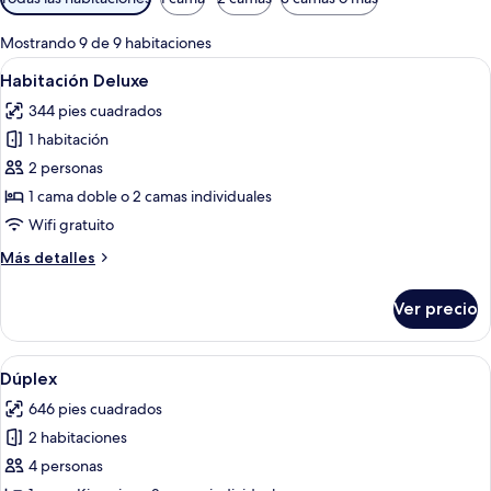
disponibles
para
Mostrando 9 de 9 habitaciones
las
Abrir
Una habitación de hotel con una cama 
10
Habitación Deluxe
habitaciones
todas
344 pies cuadrados
las
1 habitación
fotos
de
2 personas
Habitación
1 cama doble o 2 camas individuales
Deluxe
Wifi gratuito
Más
Más detalles
detalles
sobre
Ver precio
Habitación
Deluxe
Abrir
Habitación de hotel con una cama grand
11
Dúplex
todas
646 pies cuadrados
las
2 habitaciones
fotos
de
4 personas