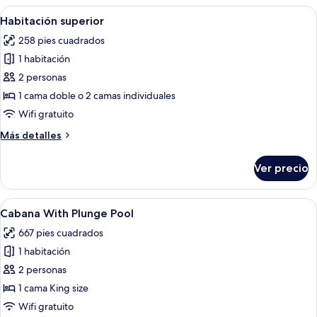
Room
Abrir
Una habitación de hotel con una cama 
10
Habitación superior
todas
258 pies cuadrados
las
1 habitación
fotos
de
2 personas
Habitación
1 cama doble o 2 camas individuales
superior
Wifi gratuito
Más
Más detalles
detalles
sobre
Ver precio
Habitación
superior
Abrir
Una habitación de hotel con una cama gr
13
Cabana With Plunge Pool
todas
667 pies cuadrados
las
1 habitación
fotos
de
2 personas
Cabana
1 cama King size
With
Wifi gratuito