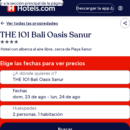
Ir a la sección principal de la página
Descargar la app
Ver todas las propiedades
THE 1O1 Bali Oasis Sanur
Propiedad
de
Hotel con alberca al aire libre, cerca de Playa Sanur
4.0
estrellas
Elige las fechas para ver precios
¿A dónde quieres ir?
Fechas
Huéspedes
Buscar