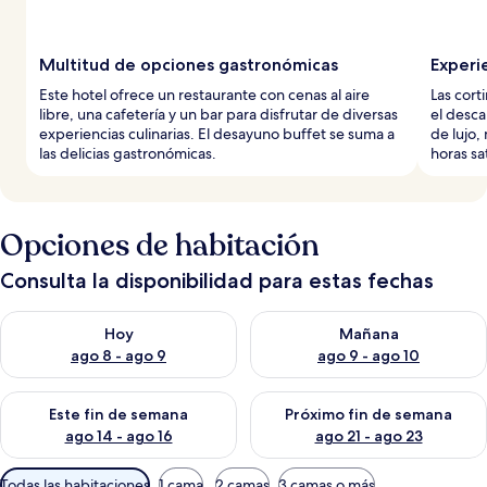
Multitud de opciones gastronómicas
Experi
Este hotel ofrece un restaurante con cenas al aire
Las cort
libre, una cafetería y un bar para disfrutar de diversas
el desca
experiencias culinarias. El desayuno buffet se suma a
de lujo,
las delicias gastronómicas.
horas sa
Opciones de habitación
Consulta la disponibilidad para estas fechas
Consulta la disponibilidad para hoy ago 8 - ago 9
Consulta la disponibilidad pa
Hoy
Mañana
ago 8 - ago 9
ago 9 - ago 10
Consulta la disponibilidad para este fin de semana ago 14 - ag
Consulta la disponibilidad pa
Este fin de semana
Próximo fin de semana
ago 14 - ago 16
ago 21 - ago 23
Filtros
Todas las habitaciones
1 cama
2 camas
3 camas o más