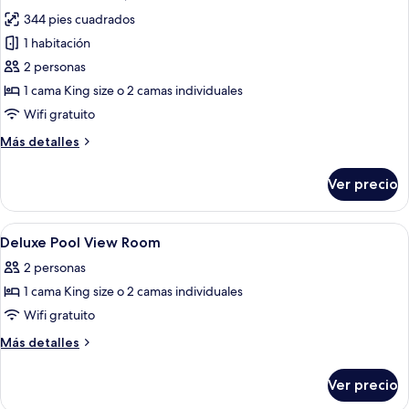
todas
344 pies cuadrados
las
1 habitación
fotos
de
2 personas
Habitación
1 cama King size o 2 camas individuales
Deluxe,
Wifi gratuito
vista
Más
Más detalles
a
detalles
la
sobre
Ver precio
Habitación
alberca
Deluxe,
vista
Abrir
Caja de seguridad en la habitación y es
7
a
Deluxe Pool View Room
todas
la
2 personas
alberca
las
1 cama King size o 2 camas individuales
fotos
de
Wifi gratuito
Deluxe
Más
Más detalles
Pool
detalles
sobre
View
Ver precio
Deluxe
Room
Pool