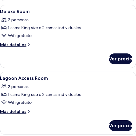
View
Abrir
Caja de seguridad en la habitación y es
4
Room
Deluxe Room
todas
2 personas
las
1 cama King size o 2 camas individuales
fotos
de
Wifi gratuito
Deluxe
Más
Más detalles
Room
detalles
sobre
Ver precio
Deluxe
Room
Abrir
Regadera, amenidades de baño gratuit
3
Lagoon Access Room
todas
2 personas
las
1 cama King size o 2 camas individuales
fotos
de
Wifi gratuito
Lagoon
Más
Más detalles
Access
detalles
sobre
Room
Ver precio
Lagoon
Access