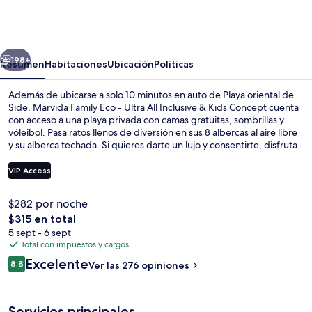
Family
Eco
-
erior
Siguiente
Ultra
198+
Resumen
Habitaciones
Ubicación
Políticas
All
Además de ubicarse a solo 10 minutos en auto de Playa oriental de
Inclusive
Side, Marvida Family Eco - Ultra All Inclusive & Kids Concept cuenta
con acceso a una playa privada con camas gratuitas, sombrillas y
&
vóleibol. Pasa ratos llenos de diversión en sus 8 albercas al aire libre
Kids
y su alberca techada. Si quieres darte un lujo y consentirte, disfruta
un masaje, una sesión de envoltura corporal o un tratamiento facial.
Concept
Disfruta la gastronomía en sus 3 restaurantes, y si quieres tomar un
VIP Access
coctel, los 4 bares o lounges son un buen lugar. Otros servicios y
amenidades a destacar de esta propiedad de lujo son su club
$282 por noche
nocturno, su club infantil gratis y su bar en la playa.
Alberca techada, 8 albercas al aire lib
El
$315 en total
precio
5 sept - 6 sept
total
Total con impuestos y cargos
es
Opiniones
Excelente
8.8
Ver las 276 opiniones
de
8.8 de 10,
$315
Servicios principales