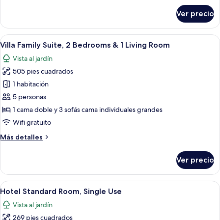
Bedroom
sobre
Ver precio
Villa
&
Family
1
Room,
Abrir
Habitación de hotel con cama, escritorio
Living
11
1
Villa Family Suite, 2 Bedrooms & 1 Living Room
todas
Room
Bedroom
Vista al jardín
&
las
1
505 pies cuadrados
fotos
Living
de
1 habitación
Room
Villa
5 personas
Family
1 cama doble y 3 sofás cama individuales grandes
Suite,
Wifi gratuito
2
Más
Más detalles
Bedrooms
detalles
&
sobre
Ver precio
1
Villa
Family
Living
Suite,
Abrir
Habitación de hotel con una cama grand
Room
6
2
Hotel Standard Room, Single Use
todas
Bedrooms
Vista al jardín
&
las
1
269 pies cuadrados
fotos