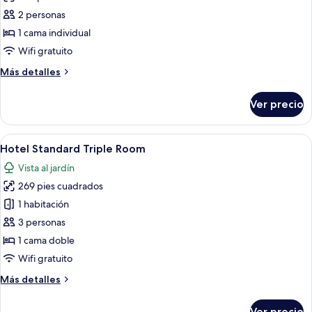
Living
de
2 personas
Room
Hotel
1 cama individual
Standard
Wifi gratuito
Room,
Más
Más detalles
Single
detalles
Use
sobre
Ver precio
Hotel
Standard
Room,
Abrir
Habitación de hotel con una cama grand
6
Single
Hotel Standard Triple Room
todas
Use
Vista al jardín
las
269 pies cuadrados
fotos
de
1 habitación
Hotel
3 personas
Standard
1 cama doble
Triple
Wifi gratuito
Room
Más
Más detalles
detalles
sobre
Ver precio