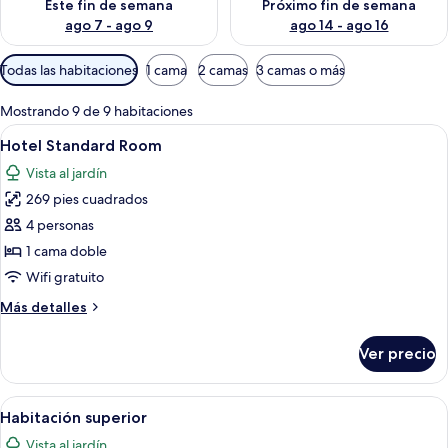
Este fin de semana
Próximo fin de semana
ago 7 - ago 9
ago 14 - ago 16
Filtros
Todas las habitaciones
1 cama
2 camas
3 camas o más
disponibles
para
Mostrando 9 de 9 habitaciones
las
Abrir
Habitación de hotel con una cama grand
6
Hotel Standard Room
habitaciones
todas
Vista al jardín
las
269 pies cuadrados
fotos
de
4 personas
Hotel
1 cama doble
Standard
Wifi gratuito
Room
Más
Más detalles
detalles
sobre
Ver precio
Hotel
Standard
Room
Abrir
Habitación de hotel con cama, escritorio
13
Habitación superior
todas
Vista al jardín