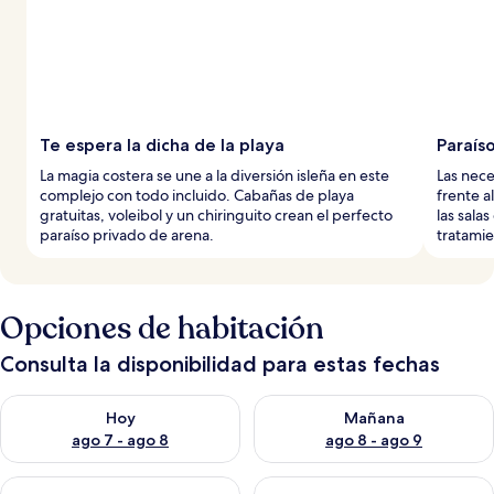
Te espera la dicha de la playa
Paraíso
La magia costera se une a la diversión isleña en este
Las nece
complejo con todo incluido. Cabañas de playa
frente a
gratuitas, voleibol y un chiringuito crean el perfecto
las sala
paraíso privado de arena.
tratamie
Opciones de habitación
Consulta la disponibilidad para estas fechas
Consulta la disponibilidad para hoy ago 7 - ago 8
Consulta la disponibilidad pa
Hoy
Mañana
ago 7 - ago 8
ago 8 - ago 9
Consulta la disponibilidad para este fin de semana ago 7 - ag
Consulta la disponibilidad par