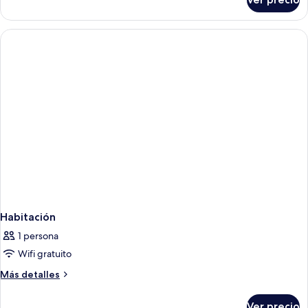
Hotel
Standard
Triple
Room
Habitación
1 persona
Wifi gratuito
Más
Más detalles
detalles
sobre
Ver precio