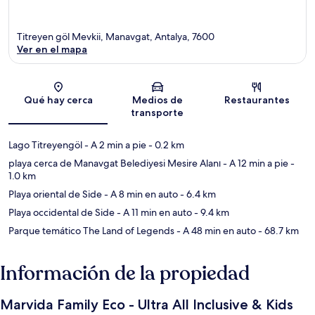
Titreyen göl Mevkii, Manavgat, Antalya, 7600
Ver en el mapa
Sección del mapa
Qué hay cerca
Medios de
Restaurantes
transporte
Lago Titreyengöl
- A 2 min a pie
- 0.2 km
playa cerca de Manavgat Belediyesi Mesire Alanı
- A 12 min a pie
-
1.0 km
Playa oriental de Side
- A 8 min en auto
- 6.4 km
Playa occidental de Side
- A 11 min en auto
- 9.4 km
Parque temático The Land of Legends
- A 48 min en auto
- 68.7 km
Información de la propiedad
Marvida Family Eco - Ultra All Inclusive & Kids