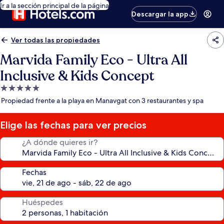
Ir a la sección principal de la página
Descargar la app
Ver todas las propiedades
Marvida Family Eco - Ultra All
Inclusive & Kids Concept
Propiedad
de
Propiedad frente a la playa en Manavgat con 3 restaurantes y spa
5.0
estrellas
Elige las fechas para ver precios
¿A dónde quieres ir?
Fechas
Huéspedes