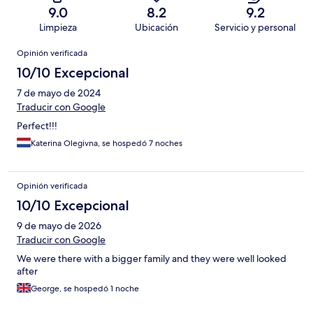
9.0
8.2
9.2
Limpieza
Ubicación
Servicio y personal
Opiniones
Opinión verificada
10/10 Excepcional
7 de mayo de 2024
Traducir con Google
Perfect!!!
Katerina Olegivna, se hospedó 7 noches
Opinión verificada
10/10 Excepcional
9 de mayo de 2026
Traducir con Google
We were there with a bigger family and they were well looked
after
George, se hospedó 1 noche