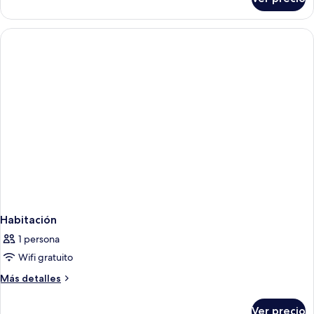
Habitación
Habitación
1 persona
Wifi gratuito
Más
Más detalles
detalles
sobre
Ver precio