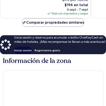
174
151
opiniones
El
opinion
$194 en total
precio
6 sept - 7 sept
actual
Total con impuestos y cargos
es
de
Comparar propiedades similares
$194
Inicia sesión y reserva para acumular crédito OneKeyCash en
miles de hoteles. ¡Más recompensas te llevan a más aventuras!
Iniciar sesión
Registrarme gratis
Información de la zona