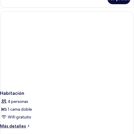
Habitación
Habitación
4 personas
1 cama doble
Wifi gratuito
Más
Más detalles
detalles