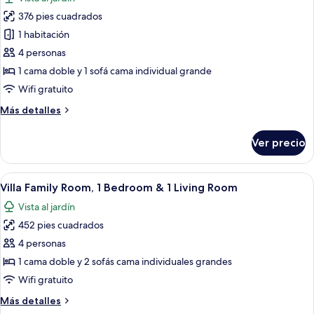
las
376 pies cuadrados
fotos
de
1 habitación
Habitación
4 personas
superior
1 cama doble y 1 sofá cama individual grande
Wifi gratuito
Más
Más detalles
detalles
sobre
Ver precio
Habitación
superior
Abrir
Habitación de hotel con cama, escritorio
8
Villa Family Room, 1 Bedroom & 1 Living Room
todas
Vista al jardín
las
452 pies cuadrados
fotos
de
4 personas
Villa
1 cama doble y 2 sofás cama individuales grandes
Family
Wifi gratuito
Room,
Más
Más detalles
1
detalles